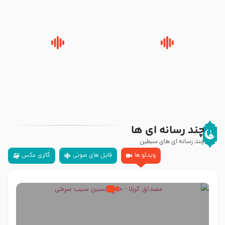
تهرانی
مرحوم حجت‌الاسلام شیخ علی
محدث زاده
سلام جوانی که امام حسین علیه
زیارتی که اسباب رزق زیاد و عمر
السلام خودش جوابش را دادند
طولانی است حجت السلام حسین
-حجت الاسلام بندانی
یوسفی
چند رسانه ای ها
چند رسانه ای های سبطین
ویدئو ها
فایل های صوتی
گالری عکس