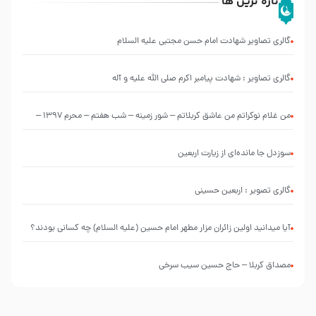
تازه ترین ها
گالری تصاویر شهادت امام حسن مجتبی علیه السلام
گالری تصاویر : شهادت پیامبر اکرم صلی الله علیه و آله
من غلام نوکراتم من عاشق کربلاتم – شور زمینه – شب هفتم – محرم 1397 –
کربلایی محمدحسین پویانفر
سوزدل جا مانده‌ای از زیارت اربعین
گالری تصویر : اربعین حسینی
آیا میدانید اولین زائران مزار مطهر امام حسین (علیه السلام) چه کسانی بودند؟
مصداق کربلا – حاج حسین سیب سرخی