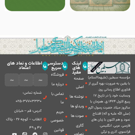
لینک
دسترسی
اطلاعات و نماد های
های
سریع
اعتماد
مفید
فروشگاه
مؤسسه سبطين (عليهماالسلام)
صفحه
با يقين به ضرورت بهره گیرى از
درباره ما
اصلی
فناورى اطلاع رسانى روز،
شماره تماس:
تماس با
وبسایت خود را در تاريخ 17
نوشته ها
37703330-025
ربيع الاول 1424 ق. همزمان با
ما
ویدئو ها
سالروز ميلاد حضرت رسول اكرم
آدرس: قم – خیابان
حریم
(صلی الله علیه و آله) افتتاح
صوت ها
انقلاب – کوچه 26 - پلاک
نمود و هم اكنون با زبان های
خصوصی
گالری
فارسی، عربى، انگلیسی،
47 و 49
قوانین
فرانسوی، آذری و ترکی
تصاویر