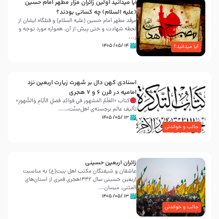
آیا میدانید اولین زائران مزار مطهر امام حسین
(علیه السلام) چه کسانی بودند؟
مرقد مطهر امام حسین (علیه السلام) و قتلگاه ایشان از
لحظه شهادت و حتی پیش از آن، همواره مورد توجه و
ز...
۱۴ /۰۵/ ۱۴۰۵
آیا میدانید؟
اسنادی کهن دال بر شهرت زیارت اربعین نزد
امامیه در قرن ۶ و ۷ هجری
کتاب «العَلَمُ المَشهور في فَوائِدِ فَضلِ الأيّامِ وَالشُّهورِ»
تألیف عالم برجسته‌ی اهل‌سنّت…...
۱۳ /۰۵/ ۱۴۰۵
جالب و خواندنی
زائران اربعین حسینی
عاشقان و شیفتگان مکتب اهل بیت(ع) به مناسبت
اربعین حسینی سال ۱۴۴۲هجری قمری از استان‌های
المثنی، میسان...
۱۳ /۰۵/ ۱۴۰۵
جالب و خواندنی