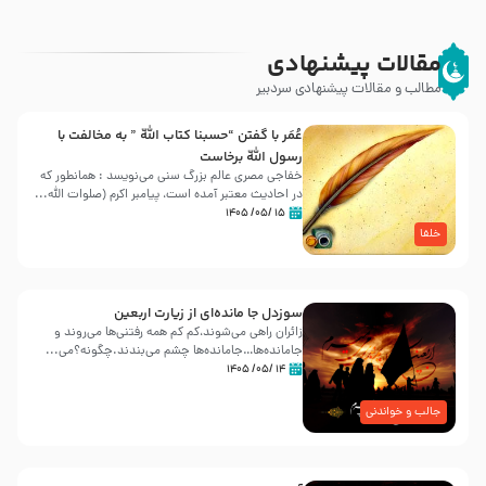
مقالات پیشنهادی
مطالب و مقالات پیشنهادی سردبیر
عُمَر با گفتن “حسبنا كتاب اللّه ” به مخالفت با
رسول اللّه برخاست
خفاجی مصری عالم بزرگ سنی می‌نویسد : همانطور که
در احادیث معتبر آمده است، پیامبر اکرم (صلوات اللّه...
۱۵ /۰۵/ ۱۴۰۵
خلفا
سوزدل جا مانده‌ای از زیارت اربعین
زائران راهی می‌شوند،کم‌ کم همه رفتنی‌ها می‌روند و
جامانده‌ها…جامانده‌ها چشم می‌بندند.چگونه؟می‌...
۱۴ /۰۵/ ۱۴۰۵
جالب و خواندنی