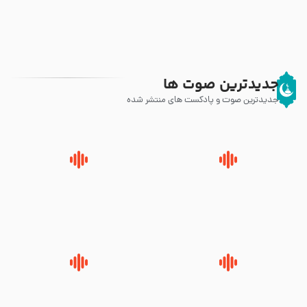
جدیدترین صوت ها
جدیدترین صوت و پادکست های منتشر شده
زوّار اربعین امام حسین (علیه
روضه جانسوز پاره های جگر امام
السلام) با این اشتیاق به زیارت
حسن مجتبی علیه السلام-حجت
بروند – آیت الله وحید خراسانی
الاسلام بندانی
لقب حضرت رقیه سلام الله علیها به
روضه‌ی مجلس یزید ملعون و
چه معناست – حجت الاسلام علوی
اسارت اهل‌بیت علیهم‌السلام –