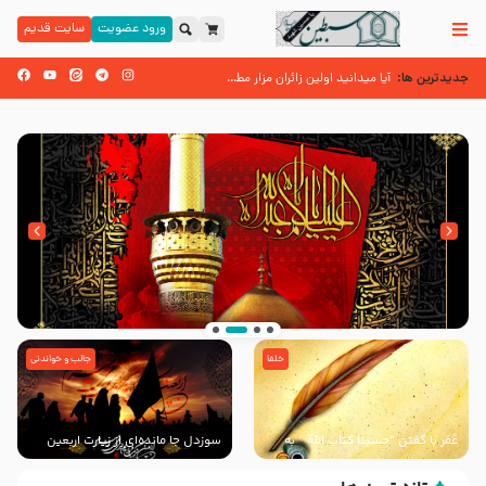
ورود عضویت
سایت قدیم
جدیدترین ها:
آیا میدانید اولین زائران مزار مطهر امام حسین (علیه السلام) چه کسانی بودن
اسنادی کهن دال بر شهرت زیارت اربعین نزد امامیه در قرن ۶ و ۷ هجری
خلفا
جالب و خواندنی
عُمَر با گفتن “حسبنا كتاب اللّه ” به
سوزدل جا مانده‌ای از زیارت اربعین
مخالفت با رسول اللّه برخاست