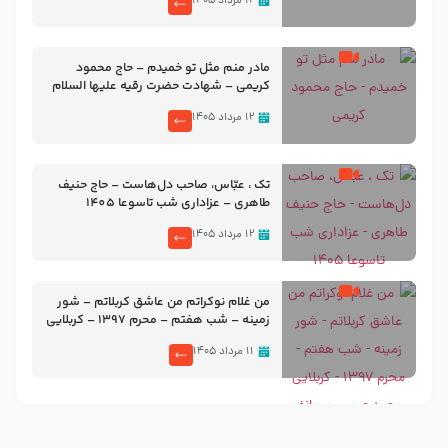
۱۲ مرداد ۱۴۰۵
مادر منم مثل تو خمیدم – حاج محمود
کریمی – شهادت حضرت رقیه علیها السلام
– تیر ۱۴۰۵ هیئت رایة العباس علیه السلام
۱۲ مرداد ۱۴۰۵
تک ، عبّاس، صاحب دل‌هاست – حاج حنیف
طاهری – عزاداری شب تاسوعا 1405
۱۲ مرداد ۱۴۰۵
من غلام نوکراتم من عاشق کربلاتم – شور
زمینه – شب هفتم – محرم 1397 – کربلایی
محمدحسین پویانفر
۱۱ مرداد ۱۴۰۵