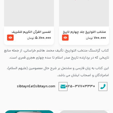
منتخب التواریخ جلد چهارم تاریخ
تفسير القرآن الكريم للشريف
امام زین العابدین و امام محمد
المرتضي قدس سرّه
5.700.000
700.000
تومان
تومان
باقر علیهما السلام
کتاب گرانسنگ منتخب التواريخ، تألیف محمد هاشم خراسانی، از جمله منابع
تاریخی که در بردارنده تاریخ صدر اسلام تا سده چهارم هجری قمری است.
این کتاب به زبان فارسی و مشتمل بر شرح حال معصومین (علیهم السلام)،
امامزادگان و اصحاب ایشان می باشد.
sibtayn[at]sibtayn.com
025-37703330