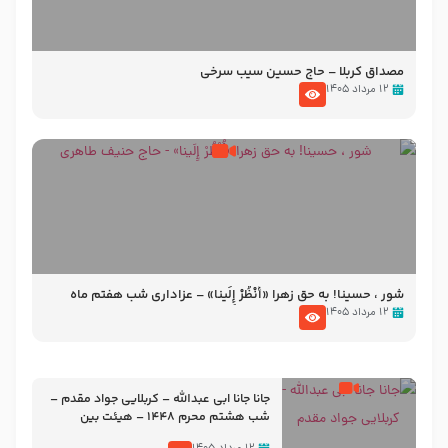
مصداق کربلا – حاج حسین سیب سرخی
۱۲ مرداد ۱۴۰۵
شور ، حسینا! به‌ حق زهرا «أُنْظُرْ إِلَینا» – عزاداری شب هفتم ماه
محرّم 1405
۱۲ مرداد ۱۴۰۵
جانا جانا ابی عبدالله – کربلایی جواد مقدم –
شب هشتم محرم 1448 – هیئت بین
الحرمین طهران