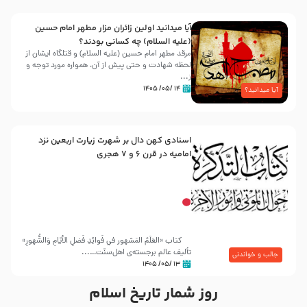
آیا میدانید اولین زائران مزار مطهر امام حسین
(علیه السلام) چه کسانی بودند؟
مرقد مطهر امام حسین (علیه السلام) و قتلگاه ایشان از
لحظه شهادت و حتی پیش از آن، همواره مورد توجه و
ز...
۱۴ /۰۵/ ۱۴۰۵
آیا میدانید؟
اسنادی کهن دال بر شهرت زیارت اربعین نزد
امامیه در قرن ۶ و ۷ هجری
کتاب «العَلَمُ المَشهور في فَوائِدِ فَضلِ الأيّامِ وَالشُّهورِ»
تألیف عالم برجسته‌ی اهل‌سنّت…...
جالب و خواندنی
۱۳ /۰۵/ ۱۴۰۵
روز شمار تاریخ اسلام