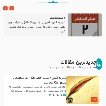
2 صفرالمظفر
1ـ ورود اسراى اهل بیت‌(علیهم السلام) به مجلس یزید
ملعون پس از این كه كاروان اسیران وارد شام شدند،
آنان
جدیدترین مقالات
جدیدترین مقالات و مطالب منتشر شده
عُمَر با گفتن “حسبنا كتاب اللّه ” به مخالفت با
رسول اللّه برخاست
خفاجی مصری عالم بزرگ سنی می‌نویسد : همانطور که
در احادیث معتبر آمده است، پیامبر اکرم (صلوات اللّه...
۱۵ /۰۵/ ۱۴۰۵
خلفا