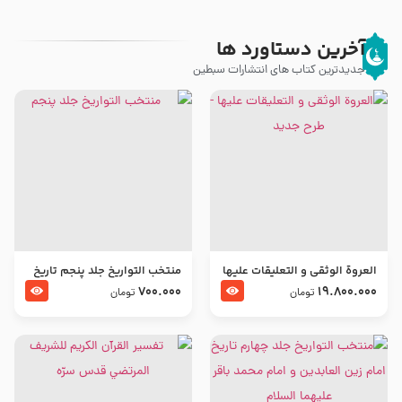
آخرین دستاورد ها
جدیدترین کتاب های انتشارات سبطین
العروة الوثقى و التعليقات عليها
منتخب التواریخ جلد پنجم تاریخ
– طرح جدید
امام جعفر صادق و امام موسی
700.000
19.800.000
تومان
تومان
بن جعفر علیهما السلام