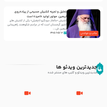
تحلیل و تجربه کشیش مسیحی از پیاده‌روی
اربعین: موتور تولید «امید» است
کشیش «مالخاز سونگیو لاچفیلی» یکی از کشیش های
کشور گرجستان است که در مراسم شکوهمند راهپیمایی
اربعین ش...
۱۲ /۰۵/ ۱۴۰۵
جالب و خواندنی
جدیدترین ویدئو ها
جدیدترین ویدئو و کلیپ های منتشر شده
مصداق کربلا – حاج حسین سیب
شور ، حسینا! به‌ حق زهرا «أُنْظُرْ
سرخی
إِلَینا» – عزاداری شب هفتم ماه