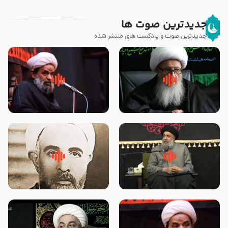
جدیدترین صوت ها
جدیدترین صوت و پادکست های منتشر شده
زوّار اربعین امام حسین (علیه
روضه جانسوز پاره های جگر امام
السلام) با این اشتیاق به زیارت
حسن مجتبی علیه السلام-حجت
بروند – آیت الله وحید خراسانی
الاسلام بندانی
لقب حضرت رقیه سلام الله علیها به
روضه‌ی مجلس یزید ملعون و
چه معناست – حجت الاسلام علوی
اسارت اهل‌بیت علیهم‌السلام –
تهرانی
مرحوم حجت‌الاسلام شیخ علی
محدث زاده