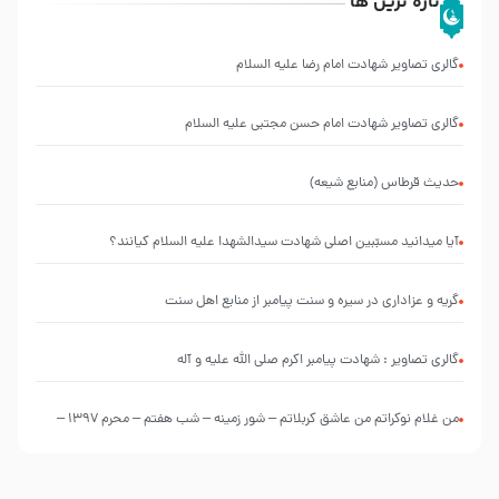
تازه ترین ها
گالری تصاویر شهادت امام رضا علیه السلام
گالری تصاویر شهادت امام حسن مجتبی علیه السلام
حدیث قرطاس (منابع شیعه)
آیا میدانید مسبّبین اصلی شهادت سیدالشهدا علیه ‌السلام کیانند؟
گریه و عزاداری در سیره و سنت پیامبر از منابع اهل سنت
گالری تصاویر : شهادت پیامبر اکرم صلی الله علیه و آله
من غلام نوکراتم من عاشق کربلاتم – شور زمینه – شب هفتم – محرم 1397 –
کربلایی محمدحسین پویانفر