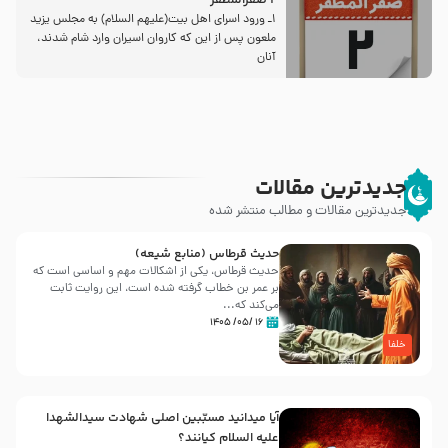
2 صفرالمظفر
1ـ ورود اسراى اهل بیت‌(علیهم السلام) به مجلس یزید
ملعون پس از این كه كاروان اسیران وارد شام شدند،
آنان
جدیدترین مقالات
جدیدترین مقالات و مطالب منتشر شده
حدیث قرطاس (منابع شیعه)
حدیث قرطاس، یکی از اشکالات مهم و اساسی است که
بر عمر بن خطاب گرفته شده است، این روایت ثابت
می‌کند که...
۱۶ /۰۵/ ۱۴۰۵
خلفا
آیا میدانید مسبّبین اصلی شهادت سیدالشهدا
علیه ‌السلام کیانند؟