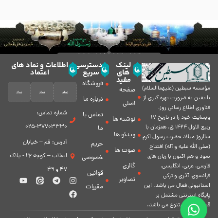
لینک
دسترسی
اطلاعات و نماد های
های
سریع
اعتماد
مفید
فروشگاه
مؤسسه سبطين (عليهماالسلام)
صفحه
با يقين به ضرورت بهره گیرى از
درباره ما
اصلی
فناورى اطلاع رسانى روز،
شماره تماس:
تماس با
وبسایت خود را در تاريخ 17
نوشته ها
37703330-025
ربيع الاول 1424 ق. همزمان با
ما
ویدئو ها
سالروز ميلاد حضرت رسول اكرم
آدرس: قم – خیابان
حریم
(صلی الله علیه و آله) افتتاح
صوت ها
انقلاب – کوچه 26 - پلاک
نمود و هم اكنون با زبان های
خصوصی
گالری
فارسی، عربى، انگلیسی،
47 و 49
قوانین
فرانسوی، آذری و ترکی
تصاویر
استانبولی فعال مى باشد. اين
مقررات
پايگاه اينترنتى مشتمل بر
قسمت هاى متنوع مى باشد.