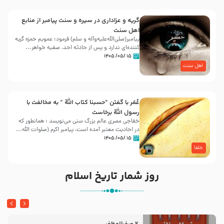
گریه و عزاداری در سیره و سنت پیامبر از منابع
اهل سنت
پیامبر(صلی‌الله‌علیه‌وآله و سلم) فرمود: عمویم حمزه گریه
کننده‌ای ندارد و پس از حادثه احد، صفیه خواهر...
۱۵ /۰۵/ ۱۴۰۵
اهل سنت
عُمَر با گفتن “حسبنا كتاب اللّه ” به مخالفت با
رسول اللّه برخاست
خفاجی مصری عالم بزرگ سنی می‌نویسد : همانطور که
در احادیث معتبر آمده است، پیامبر اکرم (صلوات اللّه...
۱۵ /۰۵/ ۱۴۰۵
خلفا
روز شمار تاریخ اسلام