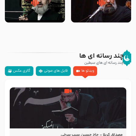
سلام جوانی که امام حسین علیه
زیارتی که اسباب رزق زیاد و عمر
السلام خودش جوابش را دادند
طولانی است حجت السلام حسین
-حجت الاسلام بندانی
یوسفی
چند رسانه ای ها
چند رسانه ای های سبطین
ویدئو ها
فایل های صوتی
گالری عکس
مصداق کربلا – حاج حسین سیب سرخی