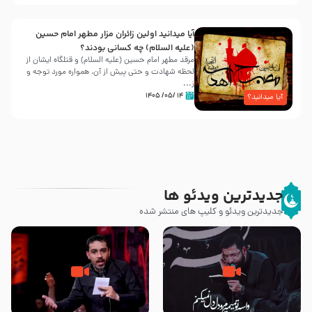
آیا میدانید اولین زائران مزار مطهر امام حسین
(علیه السلام) چه کسانی بودند؟
مرقد مطهر امام حسین (علیه السلام) و قتلگاه ایشان از
لحظه شهادت و حتی پیش از آن، همواره مورد توجه و
ز...
۱۴ /۰۵/ ۱۴۰۵
آیا میدانید؟
جدیدترین ویدئو ها
جدیدترین ویدئو و کلیپ های منتشر شده
مصداق کربلا – حاج حسین سیب
شور ، حسینا! به‌ حق زهرا «أُنْظُرْ
سرخی
إِلَینا» – عزاداری شب هفتم ماه