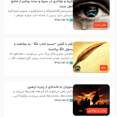
گریه و عزاداری در سیره و سنت پیامبر از منابع
اهل سنت
پیامبر(صلی‌الله‌علیه‌وآله و سلم) فرمود: عمویم حمزه گریه
کننده‌ای ندارد و پس از حادثه احد، صفیه خواهر...
۱۵ /۰۵/ ۱۴۰۵
اهل سنت
عُمَر با گفتن “حسبنا كتاب اللّه ” به مخالفت با
رسول اللّه برخاست
خفاجی مصری عالم بزرگ سنی می‌نویسد : همانطور که
در احادیث معتبر آمده است، پیامبر اکرم (صلوات اللّه...
۱۵ /۰۵/ ۱۴۰۵
خلفا
سوزدل جا مانده‌ای از زیارت اربعین
زائران راهی می‌شوند،کم‌ کم همه رفتنی‌ها می‌روند و
جامانده‌ها…جامانده‌ها چشم می‌بندند.چگونه؟می‌...
۱۴ /۰۵/ ۱۴۰۵
جالب و خواندنی