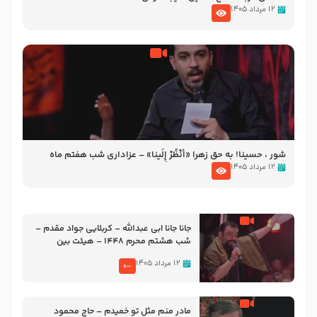
۱۲ مرداد ۱۴۰۵
شور ، حسینا! به‌ حق زهرا «أُنْظُرْ إِلَینا» – عزاداری شب هفتم ماه
محرّم 1405
۱۲ مرداد ۱۴۰۵
جانا جانا ابی عبدالله – کربلایی جواد مقدم –
شب هشتم محرم 1448 – هیئت بین
الحرمین طهران
۱۲ مرداد ۱۴۰۵
مادر منم مثل تو خمیدم – حاج محمود