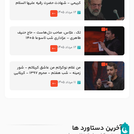
کریمی – شهادت حضرت رقیه علیها السلام
– تیر ۱۴۰۵ هیئت رایة العباس علیه السلام
۱۲ مرداد ۱۴۰۵
تک ، عبّاس، صاحب دل‌هاست – حاج حنیف
طاهری – عزاداری شب تاسوعا 1405
۱۲ مرداد ۱۴۰۵
من غلام نوکراتم من عاشق کربلاتم – شور
زمینه – شب هفتم – محرم 1397 – کربلایی
محمدحسین پویانفر
۱۱ مرداد ۱۴۰۵
آخرین دستاورد ها