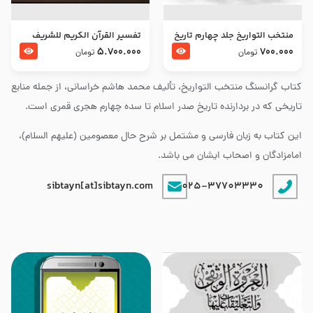
منتخب التواریخ جلد چهارم تاریخ
تفسير القرآن الكريم للشريف
امام زین العابدین و امام محمد
المرتضي قدس سرّه
5.700.000
700.000
تومان
تومان
باقر علیهما السلام
کتاب گرانسنگ منتخب التواريخ، تألیف محمد هاشم خراسانی، از جمله منابع
تاریخی که در بردارنده تاریخ صدر اسلام تا سده چهارم هجری قمری است.
این کتاب به زبان فارسی و مشتمل بر شرح حال معصومین (علیهم السلام)،
امامزادگان و اصحاب ایشان می باشد.
sibtayn[at]sibtayn.com
025-37703330