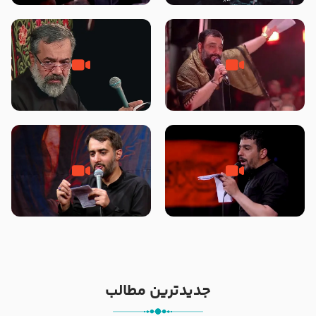
محرّم 1405
جانا جانا ابی عبدالله – کربلایی جواد
مادر منم مثل تو خمیدم – حاج
مقدم – شب هشتم محرم 1448 –
محمود کریمی – شهادت حضرت
هیئت بین الحرمین طهران
رقیه علیها السلام – تیر ۱۴۰۵
هیئت رایة العباس علیه السلام
تک ، عبّاس، صاحب دل‌هاست –
من غلام نوکراتم من عاشق کربلاتم
حاج حنیف طاهری – عزاداری شب
– شور زمینه – شب هفتم – محرم
تاسوعا 1405
1397 – کربلایی محمدحسین
پویانفر
جدیدترین مطالب