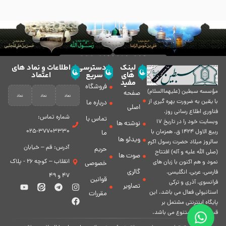
لینک
دسترسی
اطلاعات و نماد های
های
سریع
اعتماد
مفید
فروشگاه
مؤسسه سبطين (عليهماالسلام)
صفحه
با يقين به ضرورت بهره گیرى از
درباره ما
اصلی
فناورى اطلاع رسانى روز،
شماره تماس:
تماس با
وبسایت خود را در تاريخ 17
نوشته ها
37703330-025
ربيع الاول 1424 ق. همزمان با
ما
ویدئو ها
سالروز ميلاد حضرت رسول اكرم
آدرس: قم – خیابان
حریم
(صلی الله علیه و آله) افتتاح
صوت ها
انقلاب – کوچه 26 - پلاک
نمود و هم اكنون با زبان های
خصوصی
گالری
فارسی، عربى، انگلیسی،
47 و 49
قوانین
فرانسوی، آذری و ترکی
تصاویر
استانبولی فعال مى باشد. اين
مقررات
پايگاه اينترنتى مشتمل بر
قسمت هاى متنوع مى باشد.