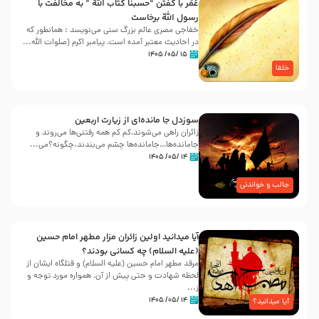
عُمَر با گفتن “حسبنا كتاب اللّه ” به مخالفت با
رسول اللّه برخاست
خفاجی مصری عالم بزرگ سنی می‌نویسد : همانطور که
در احادیث معتبر آمده است، پیامبر اکرم (صلوات اللّه...
۱۵ /۰۵/ ۱۴۰۵
خلفا
سوزدل جا مانده‌ای از زیارت اربعین
زائران راهی می‌شوند،کم‌ کم همه رفتنی‌ها می‌روند و
جامانده‌ها…جامانده‌ها چشم می‌بندند.چگونه؟می‌...
۱۴ /۰۵/ ۱۴۰۵
جالب و خواندنی
آیا میدانید اولین زائران مزار مطهر امام حسین
(علیه السلام) چه کسانی بودند؟
مرقد مطهر امام حسین (علیه السلام) و قتلگاه ایشان از
لحظه شهادت و حتی پیش از آن، همواره مورد توجه و
ز...
۱۴ /۰۵/ ۱۴۰۵
آیا میدانید؟