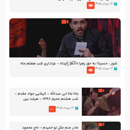
۱۲ مرداد ۱۴۰۵
شور ، حسینا! به‌ حق زهرا «أُنْظُرْ إِلَینا» – عزاداری شب هفتم ماه
محرّم 1405
۱۲ مرداد ۱۴۰۵
جانا جانا ابی عبدالله – کربلایی جواد مقدم –
شب هشتم محرم 1448 – هیئت بین
الحرمین طهران
۱۲ مرداد ۱۴۰۵
مادر منم مثل تو خمیدم – حاج محمود