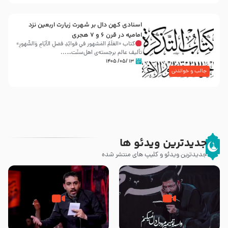
اسنادی کهن دال بر شهرت زیارت اربعین نزد
امامیه در قرن ۶ و ۷ هجری
کتاب «العَلَمُ المَشهور في فَوائِدِ فَضلِ الأيّامِ وَالشُّهورِ»
تألیف عالم برجسته‌ی اهل‌سنّت…...
۱۳ /۰۵/ ۱۴۰۵
جالب و خواندنی
جدیدترین ویدئو ها
جدیدترین ویدئو و کلیپ های منتشر شده
مصداق کربلا – حاج حسین سیب
شور ، حسینا! به‌ حق زهرا «أُنْظُرْ
سرخی
إِلَینا» – عزاداری شب هفتم ماه