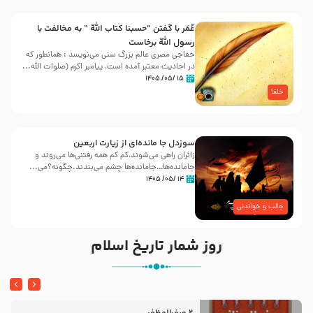
عُمَر با گفتن “حسبنا كتاب اللّه ” به مخالفت با
رسول اللّه برخاست
خفاجی مصری عالم بزرگ سنی می‌نویسد : همانطور که
در احادیث معتبر آمده است، پیامبر اکرم (صلوات اللّه...
۱۵ /۰۵/ ۱۴۰۵
خلفا
سوزدل جا مانده‌ای از زیارت اربعین
زائران راهی می‌شوند،کم‌ کم همه رفتنی‌ها می‌روند و
جامانده‌ها…جامانده‌ها چشم می‌بندند.چگونه؟می‌...
۱۴ /۰۵/ ۱۴۰۵
جالب و خواندنی
روز شمار تاریخ اسلام