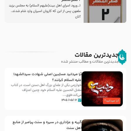
2 صفرالمظفر
1ـ ورود اسراى اهل بیت‌(علیهم السلام) به مجلس یزید
ملعون پس از این كه كاروان اسیران وارد شام شدند،
آنان
جدیدترین مقالات
جدیدترین مقالات و مطالب منتشر شده
آیا میدانید مسبّبین اصلی شهادت سیدالشهدا
علیه ‌السلام کیانند؟
خوارزمی یکی از علمای بزرگ اهل تسنن است، در کتاب
مقتل الحسین علیه ‌السلام خود چنین اعتراف
می‌کند:فوَق...
۱۶ /۰۵/ ۱۴۰۵
آیا میدانید؟
گریه و عزاداری در سیره و سنت پیامبر از منابع
اهل سنت