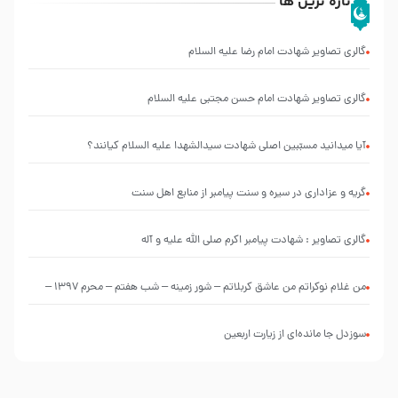
تازه ترین ها
گالری تصاویر شهادت امام رضا علیه السلام
گالری تصاویر شهادت امام حسن مجتبی علیه السلام
آیا میدانید مسبّبین اصلی شهادت سیدالشهدا علیه ‌السلام کیانند؟
گریه و عزاداری در سیره و سنت پیامبر از منابع اهل سنت
گالری تصاویر : شهادت پیامبر اکرم صلی الله علیه و آله
من غلام نوکراتم من عاشق کربلاتم – شور زمینه – شب هفتم – محرم 1397 –
کربلایی محمدحسین پویانفر
سوزدل جا مانده‌ای از زیارت اربعین