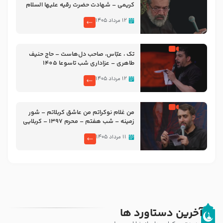
کریمی – شهادت حضرت رقیه علیها السلام
– تیر ۱۴۰۵ هیئت رایة العباس علیه السلام
۱۲ مرداد ۱۴۰۵
تک ، عبّاس، صاحب دل‌هاست – حاج حنیف
طاهری – عزاداری شب تاسوعا 1405
۱۲ مرداد ۱۴۰۵
من غلام نوکراتم من عاشق کربلاتم – شور
زمینه – شب هفتم – محرم 1397 – کربلایی
محمدحسین پویانفر
۱۱ مرداد ۱۴۰۵
آخرین دستاورد ها