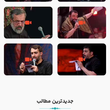
محرّم 1405
جانا جانا ابی عبدالله – کربلایی جواد
مادر منم مثل تو خمیدم – حاج
مقدم – شب هشتم محرم 1448 –
محمود کریمی – شهادت حضرت
هیئت بین الحرمین طهران
رقیه علیها السلام – تیر ۱۴۰۵
هیئت رایة العباس علیه السلام
تک ، عبّاس، صاحب دل‌هاست –
من غلام نوکراتم من عاشق کربلاتم
حاج حنیف طاهری – عزاداری شب
– شور زمینه – شب هفتم – محرم
تاسوعا 1405
1397 – کربلایی محمدحسین
پویانفر
جدیدترین مطالب