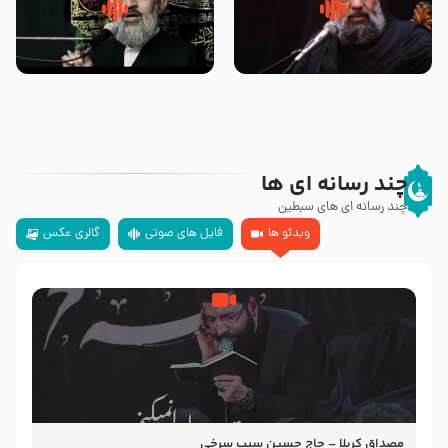
سلام جوانی که امام حسین علیه
زیارتی که اسباب رزق زیاد و عمر
السلام خودش جوابش را دادند
طولانی است حجت السلام حسین
-حجت الاسلام بندانی
یوسفی
چند رسانه ای ها
چند رسانه ای های سبطین
ویدئو ها
فایل های صوتی
گالری عکس
مصداق کربلا – حاج حسین سیب سرخی