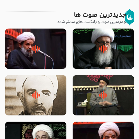
جدیدترین صوت ها
جدیدترین صوت و پادکست های منتشر شده
زوّار اربعین امام حسین (علیه
روضه جانسوز پاره های جگر امام
السلام) با این اشتیاق به زیارت
حسن مجتبی علیه السلام-حجت
بروند – آیت الله وحید خراسانی
الاسلام بندانی
لقب حضرت رقیه سلام الله علیها به
روضه‌ی مجلس یزید ملعون و
چه معناست – حجت الاسلام علوی
اسارت اهل‌بیت علیهم‌السلام –
تهرانی
مرحوم حجت‌الاسلام شیخ علی
محدث زاده