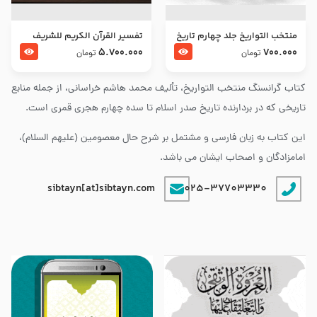
منتخب التواریخ جلد چهارم تاریخ
تفسير القرآن الكريم للشريف
امام زین العابدین و امام محمد
المرتضي قدس سرّه
5.700.000
700.000
تومان
تومان
باقر علیهما السلام
کتاب گرانسنگ منتخب التواريخ، تألیف محمد هاشم خراسانی، از جمله منابع
تاریخی که در بردارنده تاریخ صدر اسلام تا سده چهارم هجری قمری است.
این کتاب به زبان فارسی و مشتمل بر شرح حال معصومین (علیهم السلام)،
امامزادگان و اصحاب ایشان می باشد.
sibtayn[at]sibtayn.com
025-37703330