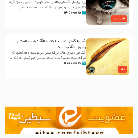
پیامبر(صلی‌الله‌علیه‌وآله و سلم) فرمود: عمویم حمزه گریه
کننده‌ای ندارد و پس از حادثه احد، صفیه خواهر...
۱۵ /۰۵/ ۱۴۰۵
اهل سنت
عُمَر با گفتن “حسبنا كتاب اللّه ” به مخالفت با
رسول اللّه برخاست
خفاجی مصری عالم بزرگ سنی می‌نویسد : همانطور که
در احادیث معتبر آمده است، پیامبر اکرم (صلوات اللّه...
۱۵ /۰۵/ ۱۴۰۵
خلفا