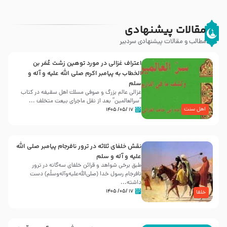
مقالات پیشنهادی
مطالب و مقالات پیشنهادی سردبیر
اعتراف غزالی در مورد توهین زشت عُمَر بن
الخطاب به پیامبر اکرم صلی الله علیه و آله و
سلم
غزالی عالم بزرگ و صوفی مسلك اهل سقيفه در کتاب
“سرالعالمین” بعد از نقل ماجرای بیعت متخلف ...
اهل سنت
۱۷ /۰۵/ ۱۴۰۵
نقش خلفای ثلاثه در ترور نافرجام پیامبر صلی الله
علیه و آله و سلم
طبق برخی شواهد و قرائن خلفای سه‌گانه در ترور
نافرجام رسول خدا (صلی‌الله‌علیه‌و‌آله‌وسلّم) دست
داشته‌...
۱۷ /۰۵/ ۱۴۰۵
خلفا