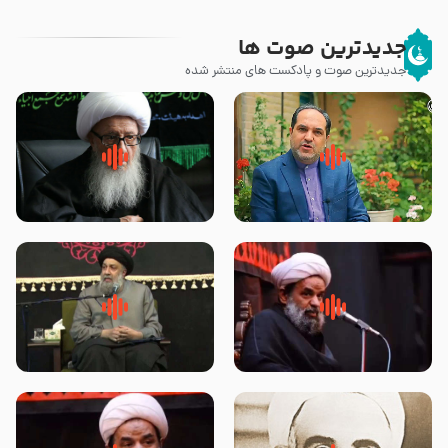
جدیدترین صوت ها
جدیدترین صوت و پادکست های منتشر شده
پیامبر صلی الله علیه وآله و سلم
زوّار اربعین امام حسین (علیه
فرمودند وای بر بچه های آخر
السلام) با این اشتیاق به زیارت
الزمان- دکتر هزار
بروند – آیت الله وحید خراسانی
روضه جانسوز پاره های جگر امام
لقب حضرت رقیه سلام الله علیها به
حسن مجتبی علیه السلام-حجت
چه معناست – حجت الاسلام علوی
الاسلام بندانی
تهرانی