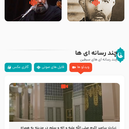
روضه‌ی مجلس یزید ملعون و
سلام جوانی که امام حسین علیه
اسارت اهل‌بیت علیهم‌السلام –
السلام خودش جوابش را دادند
مرحوم حجت‌الاسلام شیخ علی
-حجت الاسلام بندانی
محدث زاده
چند رسانه ای ها
چند رسانه ای های سبطین
ویدئو ها
فایل های صوتی
گالری عکس
زیارت پیامبر اکرم صلی الله علیه و اله و سلم در مدینه به همراه