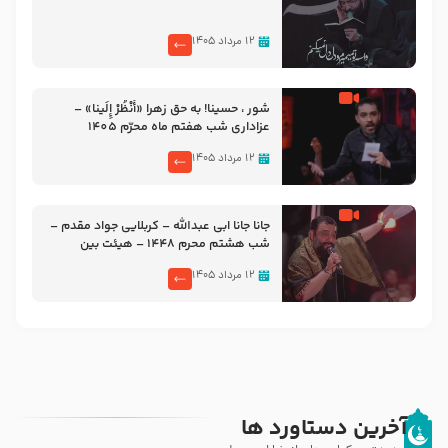
۱۲ مرداد ۱۴۰۵
شور ، حسینا! به‌ حق زهرا «أُنْظُرْ إِلَینا» –
عزاداری شب هفتم ماه محرّم 1405
۱۲ مرداد ۱۴۰۵
جانا جانا ابی عبدالله – کربلایی جواد مقدم –
شب هشتم محرم 1448 – هیئت بین
الحرمین طهران
۱۲ مرداد ۱۴۰۵
آخرین دستاورد ها