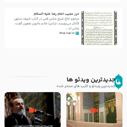
حرز عجیب امام رضا علیه السلام
مرحوم حاج شیخ عباس قمی در کتاب شریف منتهی
الآمال می‌نویسد: (ياسر) خادم مأمون ملعون گفت:
زمانى ك...
۱۷ /۰۵/ ۱۴۰۵
جدیدترین ویدئو ها
جدیدترین ویدئو و کلیپ های منتشر شده
زیارت پیامبر اکرم صلی الله علیه و
اله و سلم در مدینه به همراه
مرگ یا قتل – ملا باسم کربلایی