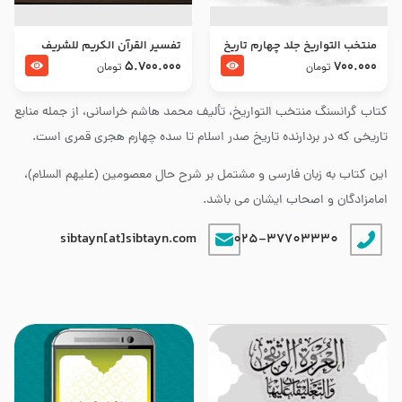
منتخب التواریخ جلد چهارم تاریخ
تفسير القرآن الكريم للشريف
امام زین العابدین و امام محمد
المرتضي قدس سرّه
5.700.000
700.000
تومان
تومان
باقر علیهما السلام
کتاب گرانسنگ منتخب التواريخ، تألیف محمد هاشم خراسانی، از جمله منابع
تاریخی که در بردارنده تاریخ صدر اسلام تا سده چهارم هجری قمری است.
این کتاب به زبان فارسی و مشتمل بر شرح حال معصومین (علیهم السلام)،
امامزادگان و اصحاب ایشان می باشد.
sibtayn[at]sibtayn.com
025-37703330