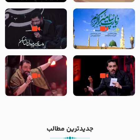
تصاویری از مسجد النبی
زیارت پیامبر اکرم صلی الله علیه و
مصداق کربلا – حاج حسین سیب
آله در روز شنبه با نوای علی فانی
سرخی
شور ، حسینا! به‌ حق زهرا «أُنْظُرْ
جانا جانا ابی عبدالله – کربلایی جواد
إِلَینا» – عزاداری شب هفتم ماه
مقدم – شب هشتم محرم 1448 –
محرّم 1405
هیئت بین الحرمین طهران
جدیدترین مطالب