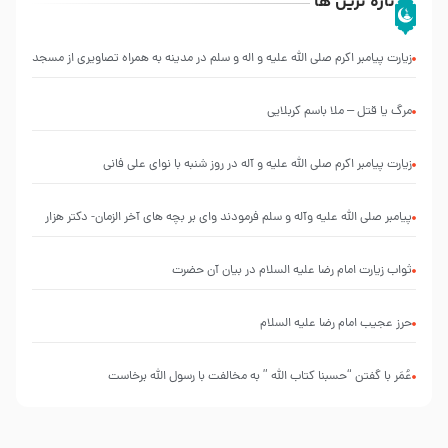
تازه ترین ها
زیارت پیامبر اکرم صلی الله علیه و اله و سلم در مدینه به همراه تصاویری از مسجد
النبی
مرگ یا قتل – ملا باسم کربلایی
زیارت پیامبر اکرم صلی الله علیه و آله در روز شنبه با نوای علی فانی
پیامبر صلی الله علیه وآله و سلم فرمودند وای بر بچه های آخر الزمان- دکتر هزار
ثواب زیارت امام رضا علیه السلام در بیان آن حضرت
حرز عجیب امام رضا علیه السلام
عُمَر با گفتن “حسبنا كتاب اللّه ” به مخالفت با رسول اللّه برخاست