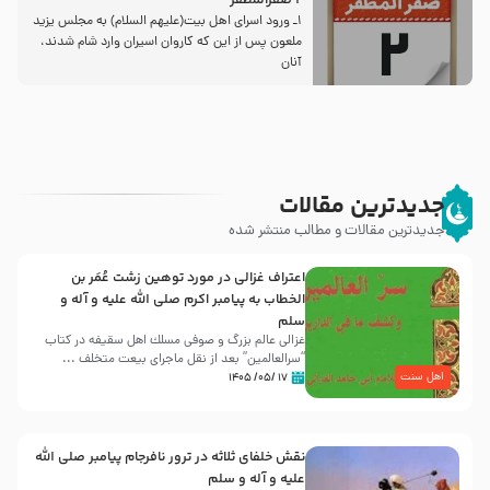
2 صفرالمظفر
1ـ ورود اسراى اهل بیت‌(علیهم السلام) به مجلس یزید
ملعون پس از این كه كاروان اسیران وارد شام شدند،
آنان
جدیدترین مقالات
جدیدترین مقالات و مطالب منتشر شده
اعتراف غزالی در مورد توهین زشت عُمَر بن
الخطاب به پیامبر اکرم صلی الله علیه و آله و
سلم
غزالی عالم بزرگ و صوفی مسلك اهل سقيفه در کتاب
“سرالعالمین” بعد از نقل ماجرای بیعت متخلف ...
اهل سنت
۱۷ /۰۵/ ۱۴۰۵
نقش خلفای ثلاثه در ترور نافرجام پیامبر صلی الله
علیه و آله و سلم