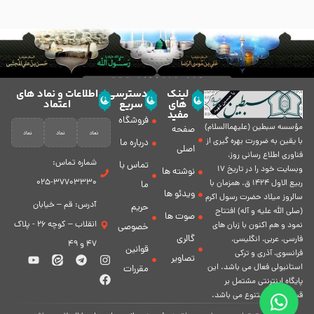
لینک
دسترسی
اطلاعات و نماد های
های
سریع
اعتماد
مفید
فروشگاه
مؤسسه سبطين (عليهماالسلام)
صفحه
با يقين به ضرورت بهره گیرى از
درباره ما
اصلی
فناورى اطلاع رسانى روز،
شماره تماس:
تماس با
وبسایت خود را در تاريخ 17
نوشته ها
37703330-025
ربيع الاول 1424 ق. همزمان با
ما
ویدئو ها
سالروز ميلاد حضرت رسول اكرم
آدرس: قم – خیابان
حریم
(صلی الله علیه و آله) افتتاح
صوت ها
انقلاب – کوچه 26 - پلاک
نمود و هم اكنون با زبان های
خصوصی
گالری
فارسی، عربى، انگلیسی،
47 و 49
قوانین
فرانسوی، آذری و ترکی
تصاویر
استانبولی فعال مى باشد. اين
مقررات
پايگاه اينترنتى مشتمل بر
قسمت هاى متنوع مى باشد.