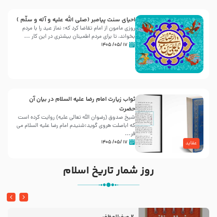
احیای سنت پیامبر (صلی الله علیه و آله و سلّم )
روزی مامون از امام تقاضا کرد که: نماز عید را با مردم
بخواند، تا برای مردم اطمینان بیشتری در این کار ...
۱۷ /۰۵/ ۱۴۰۵
ثواب زیارت امام رضا علیه السلام در بیان آن
حضرت
شیخ صدوق (رضوان الله تعالی علیه) روایت کرده است
که اباصلت هروی گوید:شنیدم امام رضا علیه السلام می
فر...
۱۷ /۰۵/ ۱۴۰۵
عقاید
روز شمار تاریخ اسلام