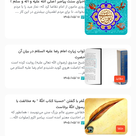
احیای سنت پیامبر (صلی الله علیه و آله و سلّم )
روزی مامون از امام تقاضا کرد که: نماز عید را با مردم
بخواند، تا برای مردم اطمینان بیشتری در این کار ...
۱۷ /۰۵/ ۱۴۰۵
ثواب زیارت امام رضا علیه السلام در بیان آن
حضرت
شیخ صدوق (رضوان الله تعالی علیه) روایت کرده است
که اباصلت هروی گوید:شنیدم امام رضا علیه السلام می
فر...
۱۷ /۰۵/ ۱۴۰۵
عقاید
عُمَر با گفتن “حسبنا كتاب اللّه ” به مخالفت با
رسول اللّه برخاست
خفاجی مصری عالم بزرگ سنی می‌نویسد : همانطور که
در احادیث معتبر آمده است، پیامبر اکرم (صلوات اللّه...
۱۷ /۰۵/ ۱۴۰۵
خلفا