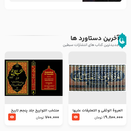
آخرین دستاورد ها
جدیدترین کتاب های انتشارات سبطین
العروة الوثقى و التعليقات عليها
منتخب التواریخ جلد پنجم تاریخ
– طرح جدید
امام جعفر صادق و امام موسی
700.000
19.800.000
تومان
تومان
بن جعفر علیهما السلام