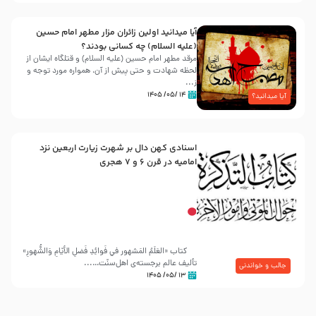
آیا میدانید اولین زائران مزار مطهر امام حسین
(علیه السلام) چه کسانی بودند؟
مرقد مطهر امام حسین (علیه السلام) و قتلگاه ایشان از
لحظه شهادت و حتی پیش از آن، همواره مورد توجه و
ز...
۱۴ /۰۵/ ۱۴۰۵
آیا میدانید؟
اسنادی کهن دال بر شهرت زیارت اربعین نزد
امامیه در قرن ۶ و ۷ هجری
کتاب «العَلَمُ المَشهور في فَوائِدِ فَضلِ الأيّامِ وَالشُّهورِ»
تألیف عالم برجسته‌ی اهل‌سنّت…...
جالب و خواندنی
۱۳ /۰۵/ ۱۴۰۵