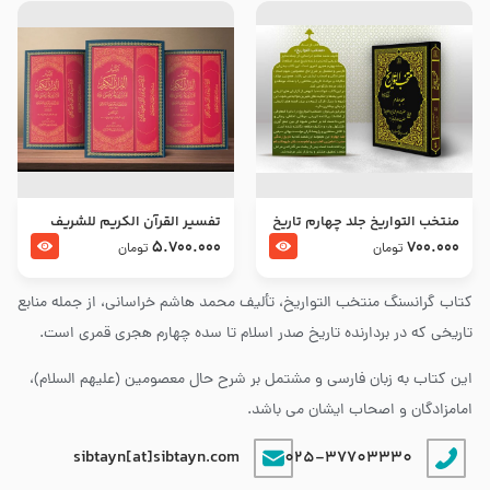
منتخب التواریخ جلد چهارم تاریخ
تفسير القرآن الكريم للشريف
امام زین العابدین و امام محمد
المرتضي قدس سرّه
5.700.000
700.000
تومان
تومان
باقر علیهما السلام
کتاب گرانسنگ منتخب التواريخ، تألیف محمد هاشم خراسانی، از جمله منابع
تاریخی که در بردارنده تاریخ صدر اسلام تا سده چهارم هجری قمری است.
این کتاب به زبان فارسی و مشتمل بر شرح حال معصومین (علیهم السلام)،
امامزادگان و اصحاب ایشان می باشد.
sibtayn[at]sibtayn.com
025-37703330