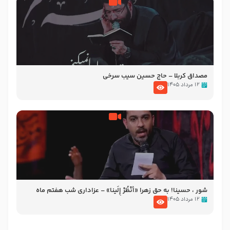
مصداق کربلا – حاج حسین سیب سرخی
۱۲ مرداد ۱۴۰۵
شور ، حسینا! به‌ حق زهرا «أُنْظُرْ إِلَینا» – عزاداری شب هفتم ماه
محرّم 1405
۱۲ مرداد ۱۴۰۵