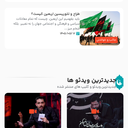
طراح و تئوریسین اربعین کیست؟
باید بفهمیم این اربعین، چیست که تمام معادلات
سیاسی و فرهنگی و اجتماعی جهان را نه تغییر، بلکه
شخم میز...
۱۲ /۰۵/ ۱۴۰۵
جالب و خواندنی
جدیدترین ویدئو ها
جدیدترین ویدئو و کلیپ های منتشر شده
مصداق کربلا – حاج حسین سیب
شور ، حسینا! به‌ حق زهرا «أُنْظُرْ
سرخی
إِلَینا» – عزاداری شب هفتم ماه