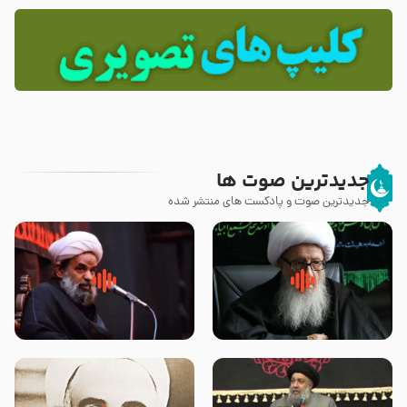
جدیدترین صوت ها
جدیدترین صوت و پادکست های منتشر شده
زوّار اربعین امام حسین (علیه
روضه جانسوز پاره های جگر امام
السلام) با این اشتیاق به زیارت
حسن مجتبی علیه السلام-حجت
بروند – آیت الله وحید خراسانی
الاسلام بندانی