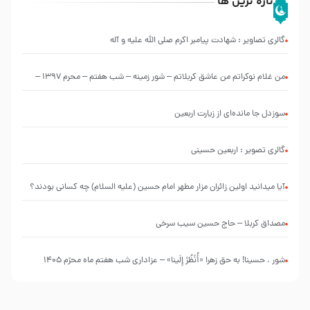
تازه ترین ها
گالری تصاویر : شهادت پیامبر اکرم صلی الله علیه و آله
من غلام نوکراتم من عاشق کربلاتم – شور زمینه – شب هفتم – محرم 1397 –
کربلایی محمدحسین پویانفر
سوزدل جا مانده‌ای از زیارت اربعین
گالری تصویر : اربعین حسینی
آیا میدانید اولین زائران مزار مطهر امام حسین (علیه السلام) چه کسانی بودند؟
مصداق کربلا – حاج حسین سیب سرخی
شور ، حسینا! به‌ حق زهرا «أُنْظُرْ إِلَینا» – عزاداری شب هفتم ماه محرّم 1405