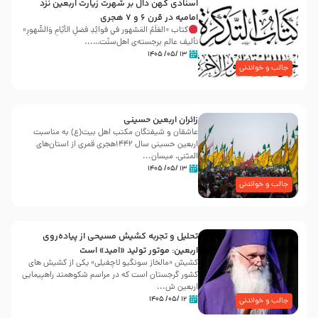
اسنادی کهن دال بر شهرت زیارت اربعین نزد
امامیه در قرن ۶ و ۷ هجری
کتاب «العَلَمُ المَشهور في فَوائِدِ فَضلِ الأيّامِ وَالشُّهورِ»
تألیف عالم برجسته‌ی اهل‌سنّت…...
۱۳ /۰۵/ ۱۴۰۵
جالب و خواندنی
زائران اربعین حسینی
عاشقان و شیفتگان مکتب اهل بیت(ع) به مناسبت
اربعین حسینی سال ۱۴۴۲هجری قمری از استان‌های
المثنی، میسان...
۱۳ /۰۵/ ۱۴۰۵
جالب و خواندنی
تحلیل و تجربه کشیش مسیحی از پیاده‌روی
اربعین: موتور تولید «امید» است
کشیش «مالخاز سونگیو لاچفیلی» یکی از کشیش های
کشور گرجستان است که در مراسم شکوهمند راهپیمایی
اربعین ش...
۱۲ /۰۵/ ۱۴۰۵
جالب و خواندنی