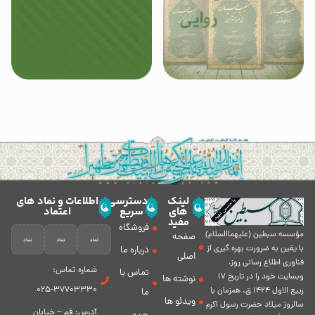
لینک
دسترسی
اطلاعات و نماد های
های
سریع
اعتماد
مفید
فروشگاه
مؤسسه سبطين (عليهماالسلام)
صفحه
با يقين به ضرورت بهره گیرى از
درباره ما
اصلی
فناورى اطلاع رسانى روز،
شماره تماس:
تماس با
وبسایت خود را در تاريخ 17
نوشته ها
37703330-025
ربيع الاول 1424 ق. همزمان با
ما
ویدئو ها
سالروز ميلاد حضرت رسول اكرم
آدرس: قم – خیابان