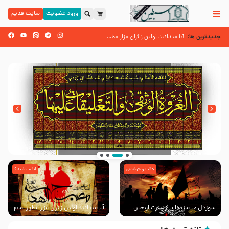
ورود عضویت
سایت قدیم
جدیدترین ها:
زائران اربعین حسینی
آیا میدانید اولین زائران مزار مطهر امام حسین (علیه السلام) چه کسانی بود
اسنادی کهن دال بر شهرت زیارت اربعین نزد امامیه در قرن ۶ و ۷ هجری
جالب و خواندنی
آیا میدانید؟
انتشار کتاب ” العروة الوثقى و التعليقات عليها”
با طرحی بسیار زیبا و شکیل
سوزدل جا مانده‌ای از زیارت اربعین
آیا میدانید اولین زائران مزار مطهر امام
حسین (علیه السلام) چه کسانی
بودند؟