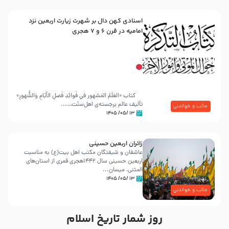
اسنادی کهن دال بر شهرت زیارت اربعین نزد
امامیه در قرن ۶ و ۷ هجری
کتاب «العَلَمُ المَشهور في فَوائِدِ فَضلِ الأيّامِ وَالشُّهورِ»
تألیف عالم برجسته‌ی اهل‌سنّت…...
جالب و خواندنی
۱۳ /۰۵/ ۱۴۰۵
زائران اربعین حسینی
عاشقان و شیفتگان مکتب اهل بیت(ع) به مناسبت
اربعین حسینی سال ۱۴۴۲هجری قمری از استان‌های
المثنی، میسان...
۱۳ /۰۵/ ۱۴۰۵
جالب و خواندنی
روز شمار تاریخ اسلام