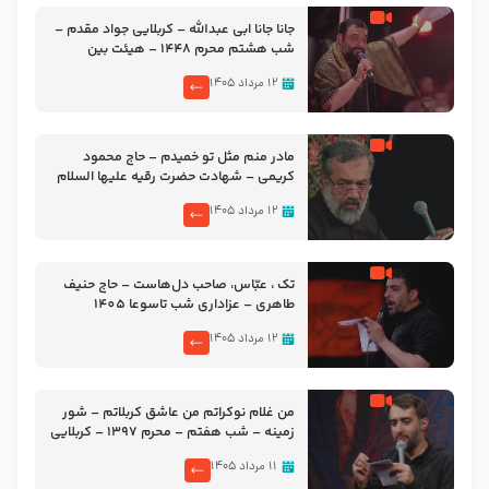
جانا جانا ابی عبدالله – کربلایی جواد مقدم –
شب هشتم محرم 1448 – هیئت بین
الحرمین طهران
۱۲ مرداد ۱۴۰۵
مادر منم مثل تو خمیدم – حاج محمود
کریمی – شهادت حضرت رقیه علیها السلام
– تیر ۱۴۰۵ هیئت رایة العباس علیه السلام
۱۲ مرداد ۱۴۰۵
تک ، عبّاس، صاحب دل‌هاست – حاج حنیف
طاهری – عزاداری شب تاسوعا 1405
۱۲ مرداد ۱۴۰۵
من غلام نوکراتم من عاشق کربلاتم – شور
زمینه – شب هفتم – محرم 1397 – کربلایی
محمدحسین پویانفر
۱۱ مرداد ۱۴۰۵