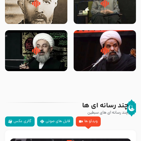
لقب حضرت رقیه سلام الله علیها به
روضه‌ی مجلس یزید ملعون و
چه معناست – حجت الاسلام علوی
اسارت اهل‌بیت علیهم‌السلام –
تهرانی
مرحوم حجت‌الاسلام شیخ علی
محدث زاده
سلام جوانی که امام حسین علیه
زیارتی که اسباب رزق زیاد و عمر
السلام خودش جوابش را دادند
طولانی است حجت السلام حسین
-حجت الاسلام بندانی
یوسفی
چند رسانه ای ها
چند رسانه ای های سبطین
ویدئو ها
فایل های صوتی
گالری عکس