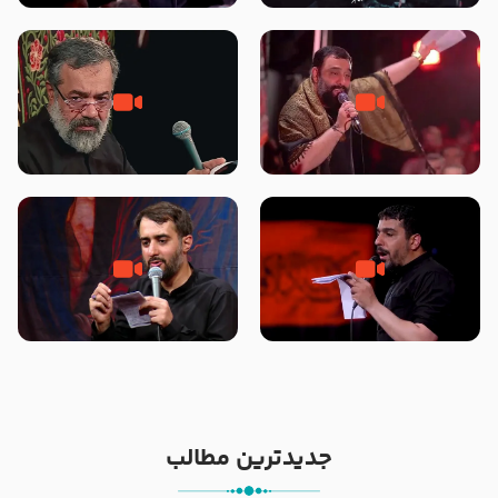
محرّم 1405
جانا جانا ابی عبدالله – کربلایی جواد
مادر منم مثل تو خمیدم – حاج
مقدم – شب هشتم محرم 1448 –
محمود کریمی – شهادت حضرت
هیئت بین الحرمین طهران
رقیه علیها السلام – تیر ۱۴۰۵
هیئت رایة العباس علیه السلام
تک ، عبّاس، صاحب دل‌هاست –
من غلام نوکراتم من عاشق کربلاتم
حاج حنیف طاهری – عزاداری شب
– شور زمینه – شب هفتم – محرم
تاسوعا 1405
1397 – کربلایی محمدحسین
پویانفر
جدیدترین مطالب