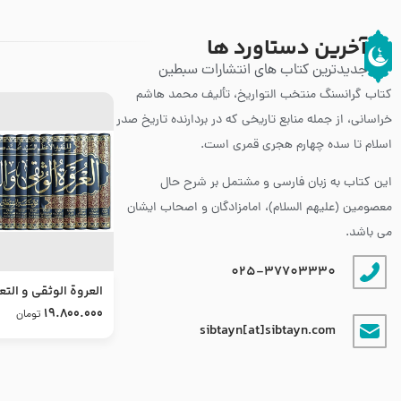
آخرین دستاورد ها
جدیدترین کتاب های انتشارات سبطین
کتاب گرانسنگ منتخب التواريخ، تألیف محمد هاشم
خراسانی، از جمله منابع تاریخی که در بردارنده تاریخ صدر
اسلام تا سده چهارم هجری قمری است.
این کتاب به زبان فارسی و مشتمل بر شرح حال
معصومین (علیهم السلام)، امامزادگان و اصحاب ایشان
می باشد.
025-37703330
العروة الوثقى و التع
طرح جدید
19.800.000
تومان
sibtayn[at]sibtayn.com