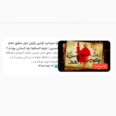
آیا میدانید اولین زائران مزار مطهر امام
حسین (علیه السلام) چه کسانی بودند؟
مرقد مطهر امام حسین (علیه السلام) و قتلگاه
ایشان از لحظه شهادت و حتی پیش از آن،
همواره مورد توجه و ز...
۱۴ /۰۵/ ۱۴۰۵
آیا میدانید؟