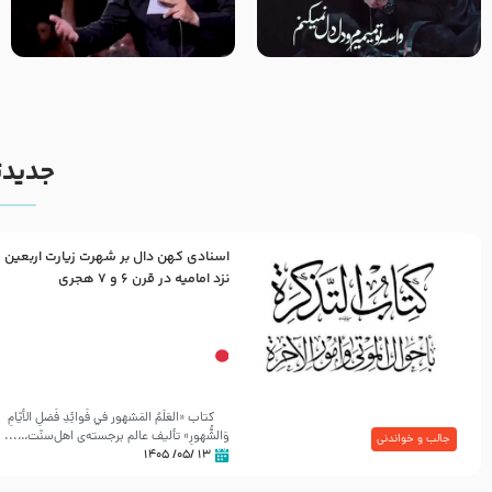
مصداق کربلا – حاج حسین سیب
شور ، حسینا! به‌ حق زهرا «أُنْظُرْ
سرخی
إِلَینا» – عزاداری شب هفتم ماه
محرّم 1405
جدیدت
اسنادی کهن دال بر شهرت زیارت اربعین
نزد امامیه در قرن ۶ و ۷ هجری
کتاب «العَلَمُ المَشهور في فَوائِدِ فَضلِ الأيّامِ
وَالشُّهورِ» تألیف عالم برجسته‌ی اهل‌سنّت…...
جالب و خواندنی
۱۳ /۰۵/ ۱۴۰۵