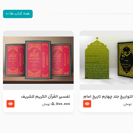
همه کتاب ها
تواریخ جلد چهارم تاریخ امام
تفسير القرآن الكريم للشريف
بدین و امام محمد باقر
المرتضي قدس سرّه
5.700.000
تومان
تومان
لسلام