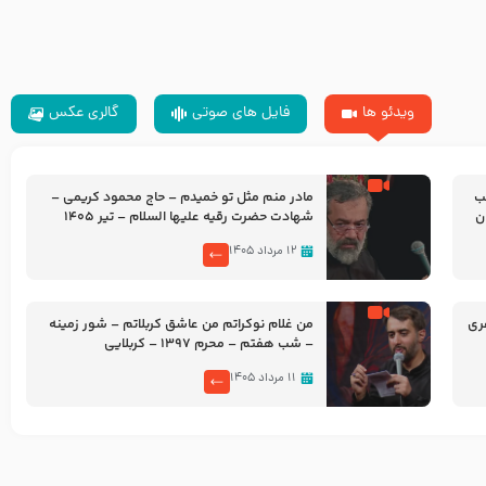
ویدئو ها
فایل های صوتی
گالری عکس
شب
مادر منم مثل تو خمیدم – حاج محمود کریمی –
شهادت حضرت رقیه علیها السلام – تیر ۱۴۰۵
هیئت رایة العباس علیه السلام
۱۲ مرداد ۱۴۰۵
ری
من غلام نوکراتم من عاشق کربلاتم – شور زمینه
– شب هفتم – محرم 1397 – کربلایی
محمدحسین پویانفر
۱۱ مرداد ۱۴۰۵