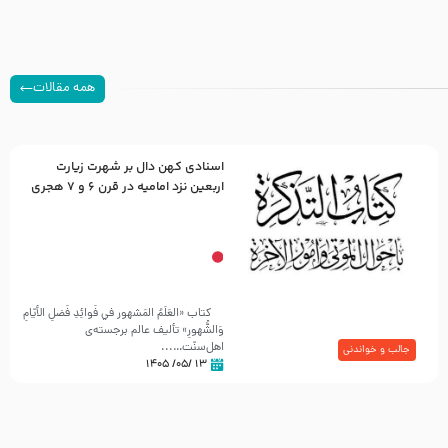
همه مقالات
اسنادی کهن دال بر شهرت زیارت
اربعین نزد امامیه در قرن ۶ و ۷ هجری
کتاب «العَلَمُ المَشهور في فَوائِدِ فَضلِ الأيّامِ
وَالشُّهورِ» تألیف عالم برجسته‌ی
اهل‌سنّت…...
جالب و خواندنی
۱۳ /۰۵/ ۱۴۰۵