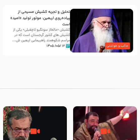
تحلیل و تجربه کشیش مسیحی از
پیاده‌روی اربعین: موتور تولید «امید»
است
کشیش «مالخاز سونگیو لاچفیلی» یکی از
کشیش های کشور گرجستان است که در
مراسم شکوهمند راهپیمایی اربعین ش...
۱۲ /۰۵/ ۱۴۰۵
جالب و خواندنی