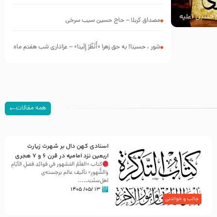
چه کسانی بودند؟
ام حسین (علیه
مصداق کربلا – حاج حسین سیب سرخی
شور ، حسینا! به‌ حق زهرا «أُنْظُرْ إِلَینا» – عزاداری شب هفتم ماه
محرّم 1405
همه مقالات
اسنادی کهن دال بر شهرت زیارت
اربعین نزد امامیه در قرن ۶ و ۷ هجری
کتاب «العَلَمُ المَشهور في فَوائِدِ فَضلِ الأيّامِ
وَالشُّهورِ» تألیف عالم برجسته‌ی
اهل‌سنّت…...
۱۳ /۰۵/ ۱۴۰۵
جالب و خواندنی