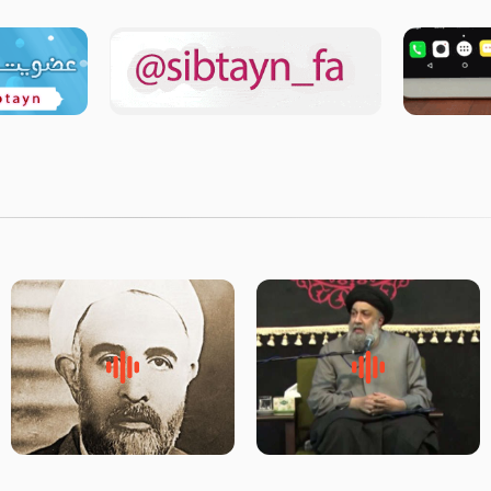
لقب حضرت رقیه سلام الله علیها
روضه‌ی مجلس یزید ملعون و
به چه معناست – حجت الاسلام
اسارت اهل‌بیت علیهم‌السلام –
علوی تهرانی
مرحوم حجت‌الاسلام شیخ علی
محدث زاده