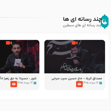
چند رسانه ای ها
چند رسانه ای های سبطین
مصداق کربلا – حاج حسین سیب سرخی
شور ، حسینا! به‌ حق زهرا «أُنْظُ
عزاداری شب هفتم ماه محرّم 05
۱۲ مرداد ۱۴۰۵
۱۲ مرداد ۱۴۰۵