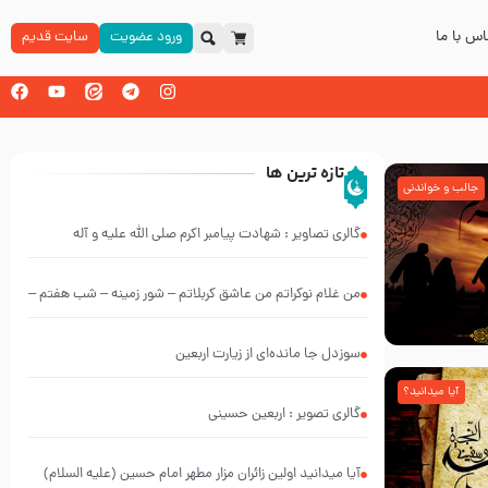
س با ما
ورود عضویت
سایت قدیم
تازه ترین ها
جالب و خواندنی
گالری تصاویر : شهادت پیامبر اکرم صلی الله علیه و آله
من غلام نوکراتم من عاشق کربلاتم – شور زمینه – شب هفتم –
محرم 1397 – کربلایی محمدحسین پویانفر
سوزدل جا مانده‌ای از زیارت اربعین
آیا میدانید؟
گالری تصویر : اربعین حسینی
آیا میدانید اولین زائران مزار مطهر امام حسین (علیه السلام)