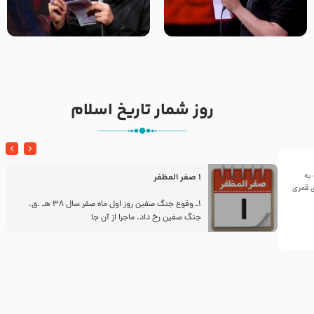
تک ، عبّاس، صاحب دل‌هاست –
من غلام نوکراتم من عاشق
حاج حنیف طاهری – عزاداری شب
کربلاتم – شور زمینه – شب هفتم
تاسوعا 1405
– محرم 1397 – کربلایی
محمدحسین پویانفر
روز شمار تاریخ اسلام
به
1 صفر المظفر
ینی سال ۱۴۴۲هجری قمری
ز
1ـ وقوع جنگ صفین روز اول ماه صفر سال 38 هـ .ق.
جنگ صفین رخ داد. ماجرا از آن جا