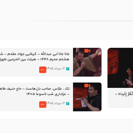
جانا جانا ابی عبدالله – کربلایی جواد مقدم – 
هشتم محرم 1448 – هیئت بین الحرمین طهران
۱۲ مرداد ۱۴۰۵
تک ، عبّاس، صاحب دل‌هاست – حاج حنیف طاه
رْ إِلَینا» –
– عزاداری شب تاسوعا 1405
14
۱۲ مرداد ۱۴۰۵