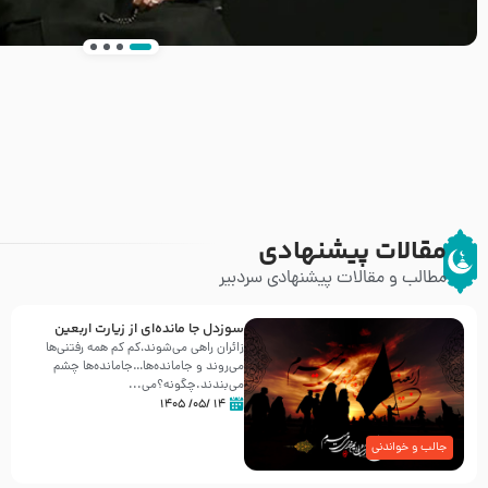
انتشار کتاب ” العروة الوثقى و التعليقات عليها” 
طرحی بسیار زیبا و شکیل
مقالات پیشنهادی
مطالب و مقالات پیشنهادی سردبیر
سوزدل جا مانده‌ای از زیارت اربعین
زائران راهی می‌شوند،کم‌ کم همه رفتنی‌ها
می‌روند و جامانده‌ها…جامانده‌ها چشم
می‌بندند.چگونه؟می‌...
۱۴ /۰۵/ ۱۴۰۵
جالب و خواندنی