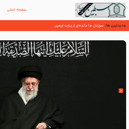
صفحه اصلی
م
جدیدترین ها:
زائران اربعین حسینی
آیا میدانید اولین زائران مزار مطهر ام
اسنادی کهن دال بر شهرت زیارت اربعین نزد امامیه در قرن ۶ و ۷ هجری