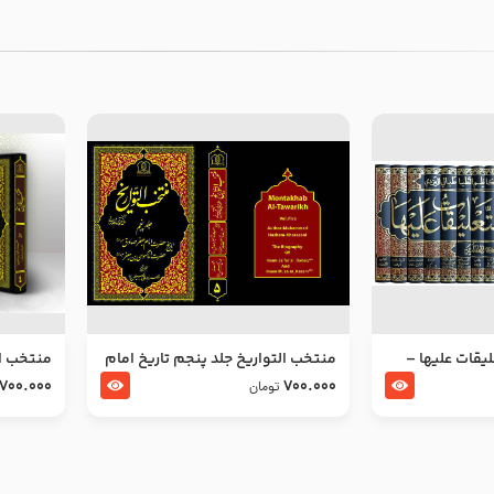
ليقات عليها –
منتخب التواریخ جلد پنجم تاریخ امام
منتخب ال
جعفر صادق و امام موسی بن جعفر
زین العا
700.000
700.000
تومان
علیهما السلام
علیهما ا