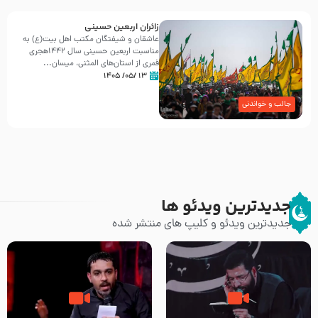
زائران اربعین حسینی
عاشقان و شیفتگان مکتب اهل بیت(ع) به
مناسبت اربعین حسینی سال ۱۴۴۲هجری
قمری از استان‌های المثنی، میسان...
۱۳ /۰۵/ ۱۴۰۵
جالب و خواندنی
جدیدترین ویدئو ها
جدیدترین ویدئو و کلیپ های منتشر شده