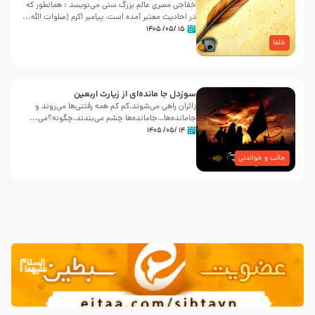
خفاجی مصری عالم بزرگ سنی می‌نویسد : همانطور که
در احادیث معتبر آمده است، پیامبر اکرم (صلوات اللّه...
۱۵ /۰۵/ ۱۴۰۵
خلفا
سوزدل جا مانده‌ای از زیارت اربعین
زائران راهی می‌شوند،کم‌ کم همه رفتنی‌ها می‌روند و
جامانده‌ها…جامانده‌ها چشم می‌بندند.چگونه؟می‌...
۱۴ /۰۵/ ۱۴۰۵
جالب و خواندنی