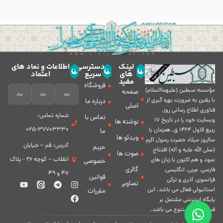
لینک
دسترسی
اطلاعات و نماد های
های
سریع
اعتماد
مفید
فروشگاه
مؤسسه سبطين (عليهماالسلام)
صفحه
با يقين به ضرورت بهره گیرى از
درباره ما
اصلی
فناورى اطلاع رسانى روز،
شماره تماس:
تماس با
وبسایت خود را در تاريخ 17
نوشته ها
37703330-025
ربيع الاول 1424 ق. همزمان با
ما
ویدئو ها
سالروز ميلاد حضرت رسول اكرم
آدرس: قم – خیابان
حریم
(صلی الله علیه و آله) افتتاح
صوت ها
انقلاب – کوچه 26 - پلاک
نمود و هم اكنون با زبان های
خصوصی
گالری
فارسی، عربى، انگلیسی،
47 و 49
قوانین
فرانسوی، آذری و ترکی
تصاویر
استانبولی فعال مى باشد. اين
مقررات
پايگاه اينترنتى مشتمل بر
قسمت هاى متنوع مى باشد.