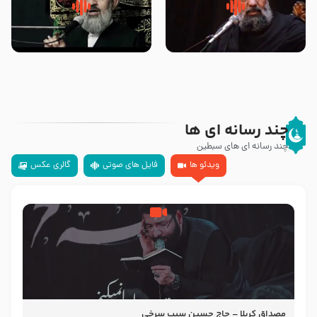
سلام جوانی که امام حسین علیه
زیارتی که اسباب رزق زیاد و عمر
السلام خودش جوابش را دادند
طولانی است حجت السلام حسین
-حجت الاسلام بندانی
یوسفی
چند رسانه ای ها
چند رسانه ای های سبطین
ویدئو ها
فایل های صوتی
گالری عکس
مصداق کربلا – حاج حسین سیب سرخی