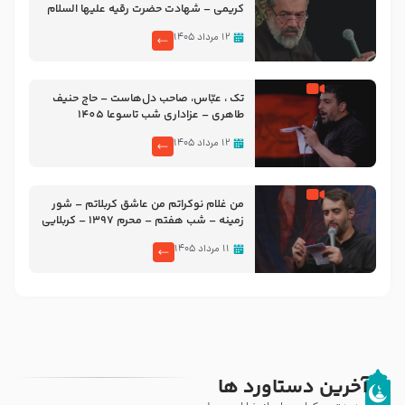
کریمی – شهادت حضرت رقیه علیها السلام
– تیر ۱۴۰۵ هیئت رایة العباس علیه السلام
۱۲ مرداد ۱۴۰۵
تک ، عبّاس، صاحب دل‌هاست – حاج حنیف
طاهری – عزاداری شب تاسوعا 1405
۱۲ مرداد ۱۴۰۵
من غلام نوکراتم من عاشق کربلاتم – شور
زمینه – شب هفتم – محرم 1397 – کربلایی
محمدحسین پویانفر
۱۱ مرداد ۱۴۰۵
آخرین دستاورد ها