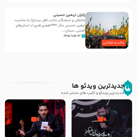
زائران اربعین حسینی
عاشقان و شیفتگان مکتب اهل بیت(ع) به مناسبت
اربعین حسینی سال ۱۴۴۲هجری قمری از استان‌های
المثنی، میسان...
۱۳ /۰۵/ ۱۴۰۵
جالب و خواندنی
جدیدترین ویدئو ها
جدیدترین ویدئو و کلیپ های منتشر شده
مصداق کربلا – حاج حسین سیب
شور ، حسینا! به‌ حق زهرا «أُنْظُرْ
سرخی
إِلَینا» – عزاداری شب هفتم ماه