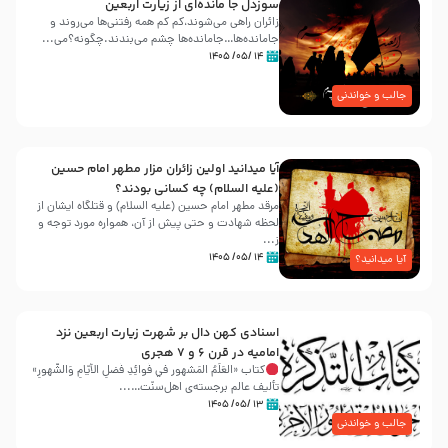
سوزدل جا مانده‌ای از زیارت اربعین
زائران راهی می‌شوند،کم‌ کم همه رفتنی‌ها می‌روند و
جامانده‌ها…جامانده‌ها چشم می‌بندند.چگونه؟می‌...
۱۴ /۰۵/ ۱۴۰۵
جالب و خواندنی
آیا میدانید اولین زائران مزار مطهر امام حسین
(علیه السلام) چه کسانی بودند؟
مرقد مطهر امام حسین (علیه السلام) و قتلگاه ایشان از
لحظه شهادت و حتی پیش از آن، همواره مورد توجه و
ز...
۱۴ /۰۵/ ۱۴۰۵
آیا میدانید؟
اسنادی کهن دال بر شهرت زیارت اربعین نزد
امامیه در قرن ۶ و ۷ هجری
کتاب «العَلَمُ المَشهور في فَوائِدِ فَضلِ الأيّامِ وَالشُّهورِ»
تألیف عالم برجسته‌ی اهل‌سنّت…...
۱۳ /۰۵/ ۱۴۰۵
جالب و خواندنی