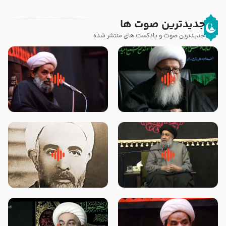
جدیدترین صوت ها
جدیدترین صوت و پادکست های منتشر شده
زوّار اربعین امام حسین (علیه
روضه جانسوز پاره های جگر امام
السلام) با این اشتیاق به زیارت
حسن مجتبی علیه السلام-حجت
بروند – آیت الله وحید خراسانی
الاسلام بندانی
لقب حضرت رقیه سلام الله علیها به
روضه‌ی مجلس یزید ملعون و
چه معناست – حجت الاسلام علوی
اسارت اهل‌بیت علیهم‌السلام –
تهرانی
مرحوم حجت‌الاسلام شیخ علی
محدث زاده