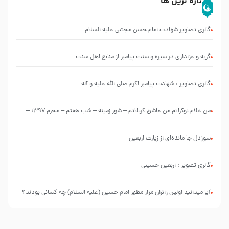
تازه ترین ها
گالری تصاویر شهادت امام حسن مجتبی علیه السلام
گریه و عزاداری در سیره و سنت پیامبر از منابع اهل سنت
گالری تصاویر : شهادت پیامبر اکرم صلی الله علیه و آله
من غلام نوکراتم من عاشق کربلاتم – شور زمینه – شب هفتم – محرم 1397 –
کربلایی محمدحسین پویانفر
سوزدل جا مانده‌ای از زیارت اربعین
گالری تصویر : اربعین حسینی
آیا میدانید اولین زائران مزار مطهر امام حسین (علیه السلام) چه کسانی بودند؟