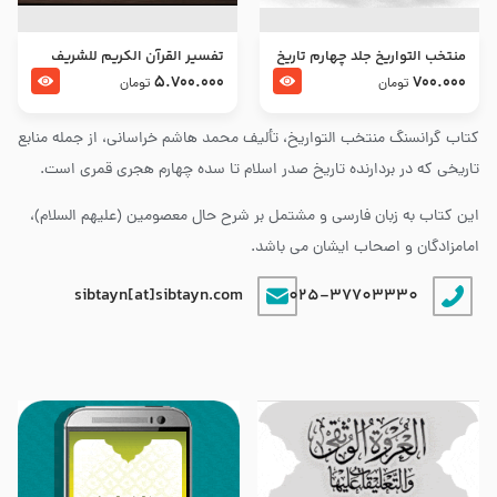
منتخب التواریخ جلد چهارم تاریخ
تفسير القرآن الكريم للشريف
امام زین العابدین و امام محمد
المرتضي قدس سرّه
5.700.000
700.000
تومان
تومان
باقر علیهما السلام
کتاب گرانسنگ منتخب التواريخ، تألیف محمد هاشم خراسانی، از جمله منابع
تاریخی که در بردارنده تاریخ صدر اسلام تا سده چهارم هجری قمری است.
این کتاب به زبان فارسی و مشتمل بر شرح حال معصومین (علیهم السلام)،
امامزادگان و اصحاب ایشان می باشد.
sibtayn[at]sibtayn.com
025-37703330