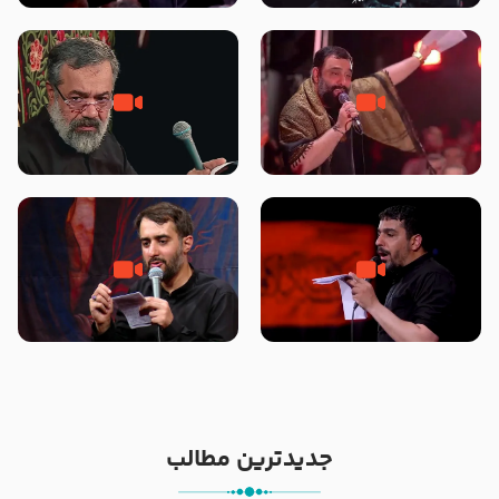
محرّم 1405
جانا جانا ابی عبدالله – کربلایی جواد
مادر منم مثل تو خمیدم – حاج
مقدم – شب هشتم محرم 1448 –
محمود کریمی – شهادت حضرت
هیئت بین الحرمین طهران
رقیه علیها السلام – تیر ۱۴۰۵
هیئت رایة العباس علیه السلام
تک ، عبّاس، صاحب دل‌هاست –
من غلام نوکراتم من عاشق کربلاتم
حاج حنیف طاهری – عزاداری شب
– شور زمینه – شب هفتم – محرم
تاسوعا 1405
1397 – کربلایی محمدحسین
پویانفر
جدیدترین مطالب