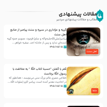
مقالات پیشنهادی
مطالب و مقالات پیشنهادی سردبیر
گریه و عزاداری در سیره و سنت پیامبر از منابع
اهل سنت
پیامبر(صلی‌الله‌علیه‌وآله و سلم) فرمود: عمویم حمزه گریه
کننده‌ای ندارد و پس از حادثه احد، صفیه خواهر...
۱۵ /۰۵/ ۱۴۰۵
اهل سنت
عُمَر با گفتن “حسبنا كتاب اللّه ” به مخالفت با
رسول اللّه برخاست
خفاجی مصری عالم بزرگ سنی می‌نویسد : همانطور که
در احادیث معتبر آمده است، پیامبر اکرم (صلوات اللّه...
۱۵ /۰۵/ ۱۴۰۵
خلفا