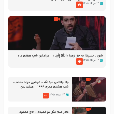
۱۲ مرداد ۱۴۰۵
شور ، حسینا! به‌ حق زهرا «أُنْظُرْ إِلَینا» – عزاداری شب هفتم ماه
محرّم 1405
۱۲ مرداد ۱۴۰۵
جانا جانا ابی عبدالله – کربلایی جواد مقدم –
شب هشتم محرم 1448 – هیئت بین
الحرمین طهران
۱۲ مرداد ۱۴۰۵
مادر منم مثل تو خمیدم – حاج محمود