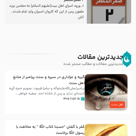
2 صفرالمظفر
1ـ ورود اسراى اهل بیت‌(علیهم السلام) به مجلس یزید
ملعون پس از این كه كاروان اسیران وارد شام شدند،
آنان
جدیدترین مقالات
جدیدترین مقالات و مطالب منتشر شده
گریه و عزاداری در سیره و سنت پیامبر از منابع
اهل سنت
پیامبر(صلی‌الله‌علیه‌وآله و سلم) فرمود: عمویم حمزه گریه
کننده‌ای ندارد و پس از حادثه احد، صفیه خواهر...
۱۵ /۰۵/ ۱۴۰۵
اهل سنت
عُمَر با گفتن “حسبنا كتاب اللّه ” به مخالفت با
رسول اللّه برخاست