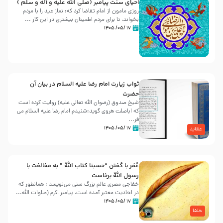
احیای سنت پیامبر (صلی الله علیه و آله و سلّم )
روزی مامون از امام تقاضا کرد که: نماز عید را با مردم
بخواند، تا برای مردم اطمینان بیشتری در این کار ...
۱۷ /۰۵/ ۱۴۰۵
ثواب زیارت امام رضا علیه السلام در بیان آن
حضرت
شیخ صدوق (رضوان الله تعالی علیه) روایت کرده است
که اباصلت هروی گوید:شنیدم امام رضا علیه السلام می
فر...
۱۷ /۰۵/ ۱۴۰۵
عقاید
عُمَر با گفتن “حسبنا كتاب اللّه ” به مخالفت با
رسول اللّه برخاست
خفاجی مصری عالم بزرگ سنی می‌نویسد : همانطور که
در احادیث معتبر آمده است، پیامبر اکرم (صلوات اللّه...
۱۷ /۰۵/ ۱۴۰۵
خلفا