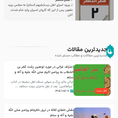
2 صفرالمظفر
1ـ ورود اسراى اهل بیت‌(علیهم السلام) به مجلس یزید
ملعون پس از این كه كاروان اسیران وارد شام شدند،
آنان
جدیدترین مقالات
جدیدترین مقالات و مطالب منتشر شده
اعتراف غزالی در مورد توهین زشت عُمَر بن
الخطاب به پیامبر اکرم صلی الله علیه و آله و
سلم
غزالی عالم بزرگ و صوفی مسلك اهل سقيفه در کتاب
“سرالعالمین” بعد از نقل ماجرای بیعت متخلف ...
اهل سنت
۱۷ /۰۵/ ۱۴۰۵
نقش خلفای ثلاثه در ترور نافرجام پیامبر صلی الله
علیه و آله و سلم