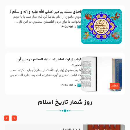
احیای سنت پیامبر (صلی الله علیه و آله و سلّم )
روزی مامون از امام تقاضا کرد که: نماز عید را با مردم
بخواند، تا برای مردم اطمینان بیشتری در این کار ...
۱۷ /۰۵/ ۱۴۰۵
ثواب زیارت امام رضا علیه السلام در بیان آن
حضرت
شیخ صدوق (رضوان الله تعالی علیه) روایت کرده است
که اباصلت هروی گوید:شنیدم امام رضا علیه السلام می
فر...
۱۷ /۰۵/ ۱۴۰۵
عقاید
روز شمار تاریخ اسلام