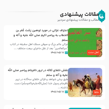
مقالات پیشنهادی
مطالب و مقالات پیشنهادی سردبیر
اعتراف غزالی در مورد توهین زشت عُمَر بن
الخطاب به پیامبر اکرم صلی الله علیه و آله و
سلم
غزالی عالم بزرگ و صوفی مسلك اهل سقيفه در کتاب
“سرالعالمین” بعد از نقل ماجرای بیعت متخلف ...
اهل سنت
۱۷ /۰۵/ ۱۴۰۵
نقش خلفای ثلاثه در ترور نافرجام پیامبر صلی الله
علیه و آله و سلم
طبق برخی شواهد و قرائن خلفای سه‌گانه در ترور
نافرجام رسول خدا (صلی‌الله‌علیه‌و‌آله‌وسلّم) دست
داشته‌...
۱۷ /۰۵/ ۱۴۰۵
خلفا