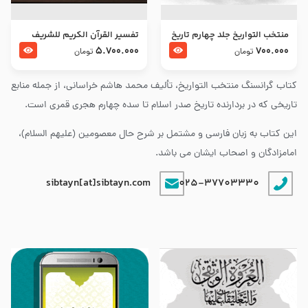
منتخب التواریخ جلد چهارم تاریخ
تفسير القرآن الكريم للشريف
امام زین العابدین و امام محمد
المرتضي قدس سرّه
5.700.000
700.000
تومان
تومان
باقر علیهما السلام
کتاب گرانسنگ منتخب التواريخ، تألیف محمد هاشم خراسانی، از جمله منابع
تاریخی که در بردارنده تاریخ صدر اسلام تا سده چهارم هجری قمری است.
این کتاب به زبان فارسی و مشتمل بر شرح حال معصومین (علیهم السلام)،
امامزادگان و اصحاب ایشان می باشد.
sibtayn[at]sibtayn.com
025-37703330