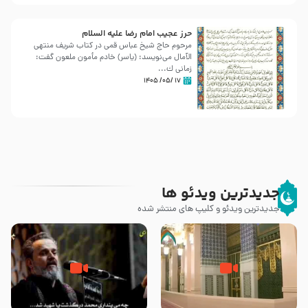
حرز عجیب امام رضا علیه السلام
مرحوم حاج شیخ عباس قمی در کتاب شریف منتهی
الآمال می‌نویسد: (ياسر) خادم مأمون ملعون گفت:
زمانى ك...
۱۷ /۰۵/ ۱۴۰۵
جدیدترین ویدئو ها
جدیدترین ویدئو و کلیپ های منتشر شده
زیارت پیامبر اکرم صلی الله علیه و
اله و سلم در مدینه به همراه
مرگ یا قتل – ملا باسم کربلایی