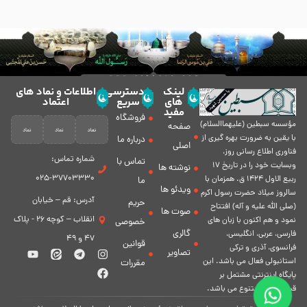
لینک
دسترسی
اطلاعات و نماد های
های
سریع
اعتماد
مفید
فروشگاه
مؤسسه سبطين (عليهماالسلام)
صفحه
با يقين به ضرورت بهره گیرى از
درباره ما
اصلی
فناورى اطلاع رسانى روز،
شماره تماس:
تماس با
وبسایت خود را در تاريخ 17
نوشته ها
37703330-025
ربيع الاول 1424 ق. همزمان با
ما
ویدئو ها
سالروز ميلاد حضرت رسول اكرم
آدرس: قم – خیابان
حریم
(صلی الله علیه و آله) افتتاح
صوت ها
انقلاب – کوچه 26 - پلاک
نمود و هم اكنون با زبان های
خصوصی
گالری
فارسی، عربى، انگلیسی،
47 و 49
قوانین
فرانسوی، آذری و ترکی
تصاویر
استانبولی فعال مى باشد. اين
مقررات
پايگاه اينترنتى مشتمل بر
قسمت هاى متنوع مى باشد.