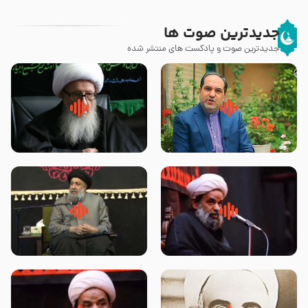
جدیدترین صوت ها
جدیدترین صوت و پادکست های منتشر شده
پیامبر صلی الله علیه وآله و سلم
زوّار اربعین امام حسین (علیه
فرمودند وای بر بچه های آخر
السلام) با این اشتیاق به زیارت
الزمان- دکتر هزار
بروند – آیت الله وحید خراسانی
روضه جانسوز پاره های جگر امام
لقب حضرت رقیه سلام الله علیها به
حسن مجتبی علیه السلام-حجت
چه معناست – حجت الاسلام علوی
الاسلام بندانی
تهرانی