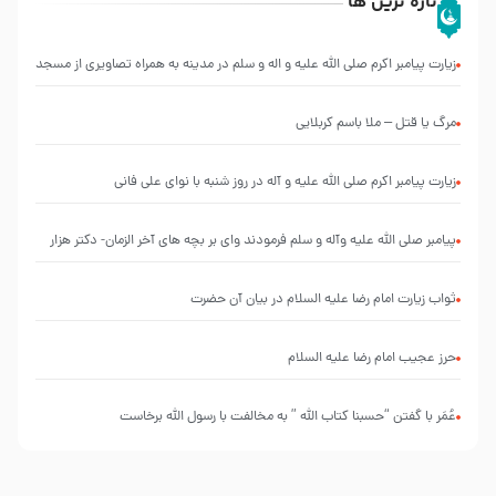
تازه ترین ها
زیارت پیامبر اکرم صلی الله علیه و اله و سلم در مدینه به همراه تصاویری از مسجد
النبی
مرگ یا قتل – ملا باسم کربلایی
زیارت پیامبر اکرم صلی الله علیه و آله در روز شنبه با نوای علی فانی
پیامبر صلی الله علیه وآله و سلم فرمودند وای بر بچه های آخر الزمان- دکتر هزار
ثواب زیارت امام رضا علیه السلام در بیان آن حضرت
حرز عجیب امام رضا علیه السلام
عُمَر با گفتن “حسبنا كتاب اللّه ” به مخالفت با رسول اللّه برخاست