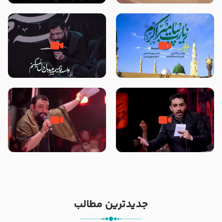
تصاویری از مسجد النبی
زیارت پیامبر اکرم صلی الله علیه و
مصداق کربلا – حاج حسین سیب
آله در روز شنبه با نوای علی فانی
سرخی
شور ، حسینا! به‌ حق زهرا «أُنْظُرْ
جانا جانا ابی عبدالله – کربلایی جواد
إِلَینا» – عزاداری شب هفتم ماه
مقدم – شب هشتم محرم 1448 –
محرّم 1405
هیئت بین الحرمین طهران
جدیدترین مطالب