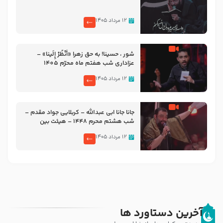
۱۲ مرداد ۱۴۰۵
شور ، حسینا! به‌ حق زهرا «أُنْظُرْ إِلَینا» –
عزاداری شب هفتم ماه محرّم 1405
۱۲ مرداد ۱۴۰۵
جانا جانا ابی عبدالله – کربلایی جواد مقدم –
شب هشتم محرم 1448 – هیئت بین
الحرمین طهران
۱۲ مرداد ۱۴۰۵
آخرین دستاورد ها