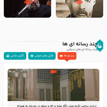
روضه‌ی مجلس یزید ملعون و
سلام جوانی که امام حسین علیه
اسارت اهل‌بیت علیهم‌السلام –
السلام خودش جوابش را دادند
مرحوم حجت‌الاسلام شیخ علی
-حجت الاسلام بندانی
محدث زاده
چند رسانه ای ها
چند رسانه ای های سبطین
ویدئو ها
فایل های صوتی
گالری عکس
زیارت پیامبر اکرم صلی الله علیه و اله و سلم در مدینه به همراه