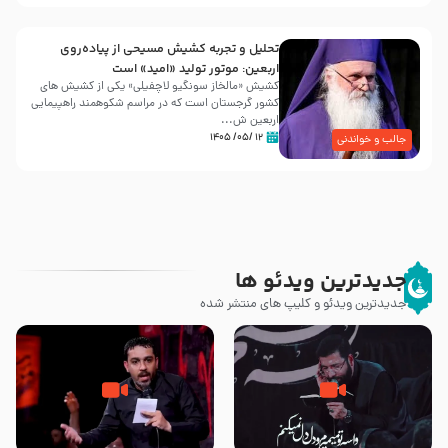
تحلیل و تجربه کشیش مسیحی از پیاده‌روی
اربعین: موتور تولید «امید» است
کشیش «مالخاز سونگیو لاچفیلی» یکی از کشیش های
کشور گرجستان است که در مراسم شکوهمند راهپیمایی
اربعین ش...
۱۲ /۰۵/ ۱۴۰۵
جالب و خواندنی
جدیدترین ویدئو ها
جدیدترین ویدئو و کلیپ های منتشر شده
مصداق کربلا – حاج حسین سیب
شور ، حسینا! به‌ حق زهرا «أُنْظُرْ
سرخی
إِلَینا» – عزاداری شب هفتم ماه