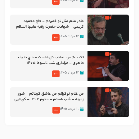
۱۲ مرداد ۱۴۰۵
مادر منم مثل تو خمیدم – حاج محمود
کریمی – شهادت حضرت رقیه علیها السلام
– تیر ۱۴۰۵ هیئت رایة العباس علیه السلام
۱۲ مرداد ۱۴۰۵
تک ، عبّاس، صاحب دل‌هاست – حاج حنیف
طاهری – عزاداری شب تاسوعا 1405
۱۲ مرداد ۱۴۰۵
من غلام نوکراتم من عاشق کربلاتم – شور
زمینه – شب هفتم – محرم 1397 – کربلایی
محمدحسین پویانفر
۱۱ مرداد ۱۴۰۵