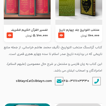
منتخب التواریخ جلد چهارم تاریخ
تفسير القرآن الكريم للشريف
امام زین العابدین و امام محمد
المرتضي قدس سرّه
5.700.000
700.000
تومان
تومان
باقر علیهما السلام
کتاب گرانسنگ منتخب التواريخ، تألیف محمد هاشم خراسانی، از جمله منابع
تاریخی که در بردارنده تاریخ صدر اسلام تا سده چهارم هجری قمری است.
این کتاب به زبان فارسی و مشتمل بر شرح حال معصومین (علیهم السلام)،
امامزادگان و اصحاب ایشان می باشد.
sibtayn[at]sibtayn.com
025-37703330