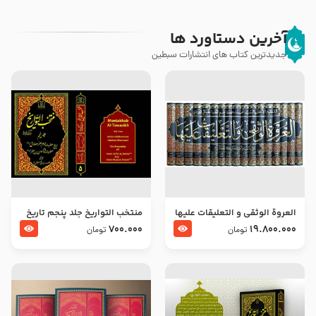
آخرین دستاورد ها
جدیدترین کتاب های انتشارات سبطین
العروة الوثقى و التعليقات عليها
منتخب التواریخ جلد پنجم تاریخ
– طرح جدید
امام جعفر صادق و امام موسی
700.000
19.800.000
تومان
تومان
بن جعفر علیهما السلام