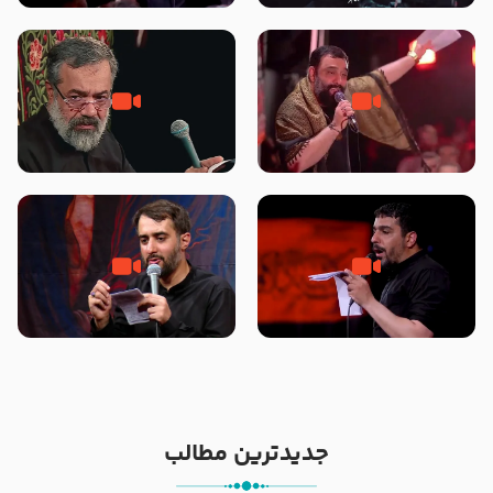
محرّم 1405
جانا جانا ابی عبدالله – کربلایی جواد
مادر منم مثل تو خمیدم – حاج
مقدم – شب هشتم محرم 1448 –
محمود کریمی – شهادت حضرت
هیئت بین الحرمین طهران
رقیه علیها السلام – تیر ۱۴۰۵
هیئت رایة العباس علیه السلام
تک ، عبّاس، صاحب دل‌هاست –
من غلام نوکراتم من عاشق کربلاتم
حاج حنیف طاهری – عزاداری شب
– شور زمینه – شب هفتم – محرم
تاسوعا 1405
1397 – کربلایی محمدحسین
پویانفر
جدیدترین مطالب