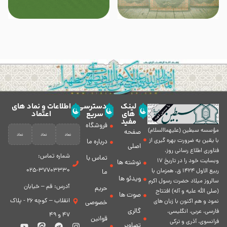
لینک
دسترسی
اطلاعات و نماد های
های
سریع
اعتماد
مفید
فروشگاه
مؤسسه سبطين (عليهماالسلام)
صفحه
با يقين به ضرورت بهره گیرى از
درباره ما
اصلی
فناورى اطلاع رسانى روز،
شماره تماس:
تماس با
وبسایت خود را در تاريخ 17
نوشته ها
37703330-025
ربيع الاول 1424 ق. همزمان با
ما
ویدئو ها
سالروز ميلاد حضرت رسول اكرم
آدرس: قم – خیابان
حریم
(صلی الله علیه و آله) افتتاح
صوت ها
انقلاب – کوچه 26 - پلاک
نمود و هم اكنون با زبان های
خصوصی
گالری
فارسی، عربى، انگلیسی،
47 و 49
قوانین
فرانسوی، آذری و ترکی
تصاویر