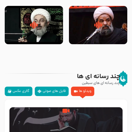
تهرانی
مرحوم حجت‌الاسلام شیخ علی
محدث زاده
سلام جوانی که امام حسین علیه
زیارتی که اسباب رزق زیاد و عمر
السلام خودش جوابش را دادند
طولانی است حجت السلام حسین
-حجت الاسلام بندانی
یوسفی
چند رسانه ای ها
چند رسانه ای های سبطین
ویدئو ها
فایل های صوتی
گالری عکس