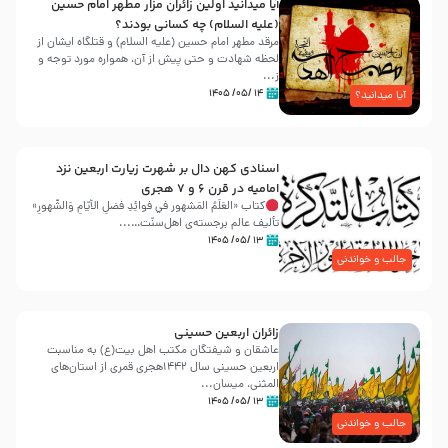
آیا میدانید اولین زائران مزار مطهر امام حسین
(علیه السلام) چه کسانی بودند؟
مرقد مطهر امام حسین (علیه السلام) و قتلگاه ایشان از
لحظه شهادت و حتی پیش از آن، همواره مورد توجه و
ز...
۱۴ /۰۵/ ۱۴۰۵
آیا میدانید؟
اسنادی کهن دال بر شهرت زیارت اربعین نزد
امامیه در قرن ۶ و ۷ هجری
کتاب «العَلَمُ المَشهور في فَوائِدِ فَضلِ الأيّامِ وَالشُّهورِ»
تألیف عالم برجسته‌ی اهل‌سنّت…...
۱۳ /۰۵/ ۱۴۰۵
جالب و خواندنی
زائران اربعین حسینی
عاشقان و شیفتگان مکتب اهل بیت(ع) به مناسبت
اربعین حسینی سال ۱۴۴۲هجری قمری از استان‌های
المثنی، میسان...
۱۳ /۰۵/ ۱۴۰۵
جالب و خواندنی