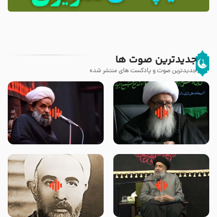
جدیدترین صوت ها
جدیدترین صوت و پادکست های منتشر شده
زوّار اربعین امام حسین (علیه
روضه جانسوز پاره های جگر امام
السلام) با این اشتیاق به زیارت
حسن مجتبی علیه السلام-حجت
بروند – آیت الله وحید خراسانی
الاسلام بندانی
لقب حضرت رقیه سلام الله علیها به
روضه‌ی مجلس یزید ملعون و
چه معناست – حجت الاسلام علوی
اسارت اهل‌بیت علیهم‌السلام –