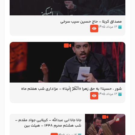
مصداق کربلا – حاج حسین سیب سرخی
۱۲ مرداد ۱۴۰۵
شور ، حسینا! به‌ حق زهرا «أُنْظُرْ إِلَینا» – عزاداری شب هفتم ماه
محرّم 1405
۱۲ مرداد ۱۴۰۵
جانا جانا ابی عبدالله – کربلایی جواد مقدم –
شب هشتم محرم 1448 – هیئت بین
الحرمین طهران