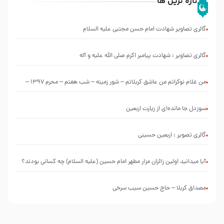
تازه ترین ها
گالری تصاویر شهادت امام حسن مجتبی علیه السلام
گالری تصاویر : شهادت پیامبر اکرم صلی الله علیه و آله
من غلام نوکراتم من عاشق کربلاتم – شور زمینه – شب هفتم – محرم 1397 –
کربلایی محمدحسین پویانفر
سوزدل جا مانده‌ای از زیارت اربعین
گالری تصویر : اربعین حسینی
آیا میدانید اولین زائران مزار مطهر امام حسین (علیه السلام) چه کسانی بودند؟
مصداق کربلا – حاج حسین سیب سرخی