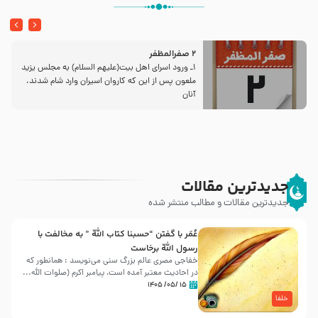
2 صفرالمظفر
1ـ ورود اسراى اهل بیت‌(علیهم السلام) به مجلس یزید
ملعون پس از این كه كاروان اسیران وارد شام شدند،
آنان
جدیدترین مقالات
جدیدترین مقالات و مطالب منتشر شده
عُمَر با گفتن “حسبنا كتاب اللّه ” به مخالفت با
رسول اللّه برخاست
خفاجی مصری عالم بزرگ سنی می‌نویسد : همانطور که
در احادیث معتبر آمده است، پیامبر اکرم (صلوات اللّه...
۱۵ /۰۵/ ۱۴۰۵
خلفا