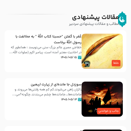
مقالات پیشنهادی
مطالب و مقالات پیشنهادی سردبیر
عُمَر با گفتن “حسبنا كتاب اللّه ” به مخالفت با
رسول اللّه برخاست
خفاجی مصری عالم بزرگ سنی می‌نویسد : همانطور که
در احادیث معتبر آمده است، پیامبر اکرم (صلوات اللّه...
۱۵ /۰۵/ ۱۴۰۵
خلفا
سوزدل جا مانده‌ای از زیارت اربعین
زائران راهی می‌شوند،کم‌ کم همه رفتنی‌ها می‌روند و
جامانده‌ها…جامانده‌ها چشم می‌بندند.چگونه؟می‌...
۱۴ /۰۵/ ۱۴۰۵
جالب و خواندنی