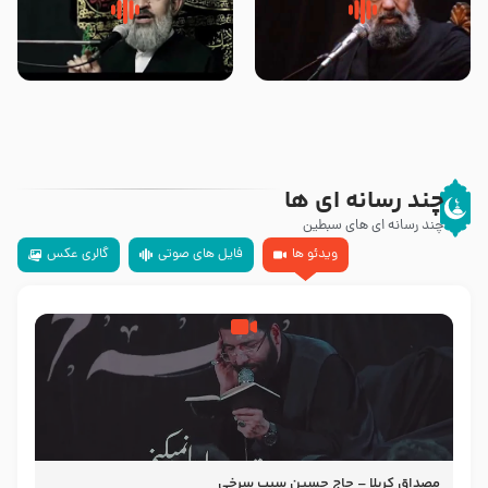
سلام جوانی که امام حسین علیه
زیارتی که اسباب رزق زیاد و عمر
السلام خودش جوابش را دادند
طولانی است حجت السلام حسین
-حجت الاسلام بندانی
یوسفی
چند رسانه ای ها
چند رسانه ای های سبطین
ویدئو ها
فایل های صوتی
گالری عکس
مصداق کربلا – حاج حسین سیب سرخی