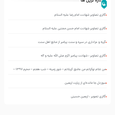
تازه ترین ها
گالری تصاویر شهادت امام رضا علیه السلام
گالری تصاویر شهادت امام حسن مجتبی علیه السلام
گریه و عزاداری در سیره و سنت پیامبر از منابع اهل سنت
گالری تصاویر : شهادت پیامبر اکرم صلی الله علیه و آله
من غلام نوکراتم من عاشق کربلاتم – شور زمینه – شب هفتم – محرم 1397 –
کربلایی محمدحسین پویانفر
سوزدل جا مانده‌ای از زیارت اربعین
گالری تصویر : اربعین حسینی