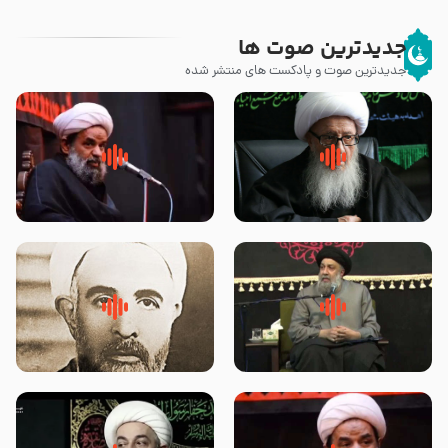
جدیدترین صوت ها
جدیدترین صوت و پادکست های منتشر شده
زوّار اربعین امام حسین (علیه
روضه جانسوز پاره های جگر امام
السلام) با این اشتیاق به زیارت
حسن مجتبی علیه السلام-حجت
بروند – آیت الله وحید خراسانی
الاسلام بندانی
لقب حضرت رقیه سلام الله علیها به
روضه‌ی مجلس یزید ملعون و
چه معناست – حجت الاسلام علوی
اسارت اهل‌بیت علیهم‌السلام –
تهرانی
مرحوم حجت‌الاسلام شیخ علی
محدث زاده