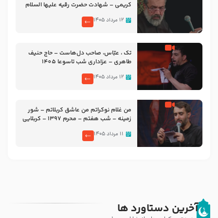
کریمی – شهادت حضرت رقیه علیها السلام
– تیر ۱۴۰۵ هیئت رایة العباس علیه السلام
۱۲ مرداد ۱۴۰۵
تک ، عبّاس، صاحب دل‌هاست – حاج حنیف
طاهری – عزاداری شب تاسوعا 1405
۱۲ مرداد ۱۴۰۵
من غلام نوکراتم من عاشق کربلاتم – شور
زمینه – شب هفتم – محرم 1397 – کربلایی
محمدحسین پویانفر
۱۱ مرداد ۱۴۰۵
آخرین دستاورد ها