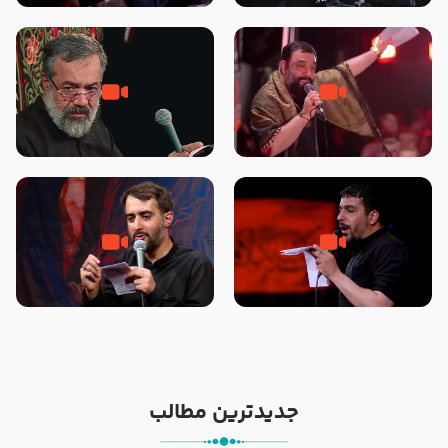
محرّم 1405
جانا جانا ابی عبدالله – کربلایی جواد
مادر منم مثل تو خمیدم – حاج
مقدم – شب هشتم محرم 1448 –
محمود کریمی – شهادت حضرت
هیئت بین الحرمین طهران
رقیه علیها السلام – تیر ۱۴۰۵
هیئت رایة العباس علیه السلام
تک ، عبّاس، صاحب دل‌هاست –
من غلام نوکراتم من عاشق کربلاتم
حاج حنیف طاهری – عزاداری شب
– شور زمینه – شب هفتم – محرم
تاسوعا 1405
1397 – کربلایی محمدحسین
پویانفر
جدیدترین مطالب