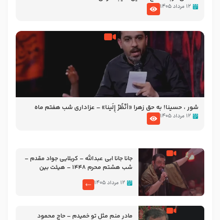
۱۲ مرداد ۱۴۰۵
شور ، حسینا! به‌ حق زهرا «أُنْظُرْ إِلَینا» – عزاداری شب هفتم ماه
محرّم 1405
۱۲ مرداد ۱۴۰۵
جانا جانا ابی عبدالله – کربلایی جواد مقدم –
شب هشتم محرم 1448 – هیئت بین
الحرمین طهران
۱۲ مرداد ۱۴۰۵
مادر منم مثل تو خمیدم – حاج محمود