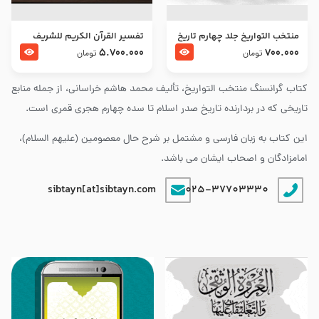
منتخب التواریخ جلد چهارم تاریخ
تفسير القرآن الكريم للشريف
امام زین العابدین و امام محمد
المرتضي قدس سرّه
5.700.000
700.000
تومان
تومان
باقر علیهما السلام
کتاب گرانسنگ منتخب التواريخ، تألیف محمد هاشم خراسانی، از جمله منابع
تاریخی که در بردارنده تاریخ صدر اسلام تا سده چهارم هجری قمری است.
این کتاب به زبان فارسی و مشتمل بر شرح حال معصومین (علیهم السلام)،
امامزادگان و اصحاب ایشان می باشد.
sibtayn[at]sibtayn.com
025-37703330