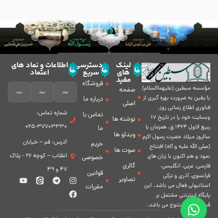
لینک
دسترسی
اطلاعات و نماد های
های
سریع
اعتماد
مفید
فروشگاه
مؤسسه سبطين (عليهماالسلام)
صفحه
با يقين به ضرورت بهره گیرى از
درباره ما
اصلی
فناورى اطلاع رسانى روز،
شماره تماس:
تماس با
وبسایت خود را در تاريخ 17
نوشته ها
37703330-025
ربيع الاول 1424 ق. همزمان با
ما
ویدئو ها
سالروز ميلاد حضرت رسول اكرم
آدرس: قم – خیابان
حریم
(صلی الله علیه و آله) افتتاح
صوت ها
انقلاب – کوچه 26 - پلاک
نمود و هم اكنون با زبان های
خصوصی
گالری
فارسی، عربى، انگلیسی،
47 و 49
قوانین
فرانسوی، آذری و ترکی
تصاویر
استانبولی فعال مى باشد. اين
مقررات
پايگاه اينترنتى مشتمل بر
قسمت هاى متنوع مى باشد.