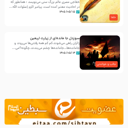
خفاجی مصری عالم بزرگ سنی می‌نویسد : همانطور که
در احادیث معتبر آمده است، پیامبر اکرم (صلوات اللّه...
۱۵ /۰۵/ ۱۴۰۵
خلفا
سوزدل جا مانده‌ای از زیارت اربعین
زائران راهی می‌شوند،کم‌ کم همه رفتنی‌ها می‌روند و
جامانده‌ها…جامانده‌ها چشم می‌بندند.چگونه؟می‌...
۱۴ /۰۵/ ۱۴۰۵
جالب و خواندنی