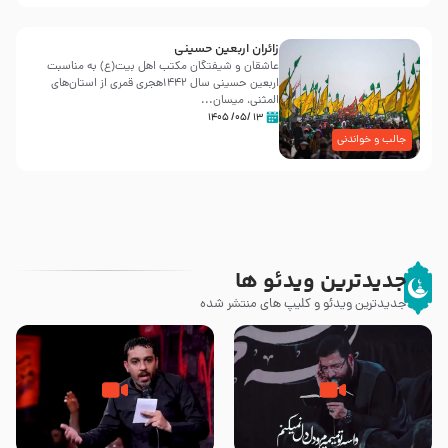
زائران اربعین حسینی
عاشقان و شیفتگان مکتب اهل بیت(ع) به مناسبت
اربعین حسینی سال ۱۴۴۲هجری قمری از استان‌های
المثنی، میسان...
۱۳ /۰۵/ ۱۴۰۵
جالب و خواندنی
جدیدترین ویدئو ها
جدیدترین ویدئو و کلیپ های منتشر شده
مصداق کربلا – حاج حسین سیب
شور ، حسینا! به‌ حق زهرا «أُنْظُرْ
سرخی
إِلَینا» – عزاداری شب هفتم ماه