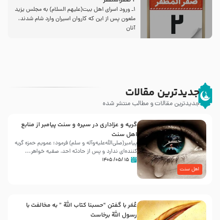
2 صفرالمظفر
1ـ ورود اسراى اهل بیت‌(علیهم السلام) به مجلس یزید
ملعون پس از این كه كاروان اسیران وارد شام شدند،
آنان
جدیدترین مقالات
جدیدترین مقالات و مطالب منتشر شده
گریه و عزاداری در سیره و سنت پیامبر از منابع
اهل سنت
پیامبر(صلی‌الله‌علیه‌وآله و سلم) فرمود: عمویم حمزه گریه
کننده‌ای ندارد و پس از حادثه احد، صفیه خواهر...
۱۵ /۰۵/ ۱۴۰۵
اهل سنت
عُمَر با گفتن “حسبنا كتاب اللّه ” به مخالفت با
رسول اللّه برخاست