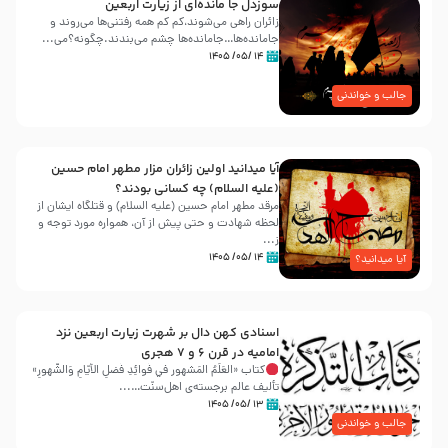
سوزدل جا مانده‌ای از زیارت اربعین
زائران راهی می‌شوند،کم‌ کم همه رفتنی‌ها می‌روند و
جامانده‌ها…جامانده‌ها چشم می‌بندند.چگونه؟می‌...
۱۴ /۰۵/ ۱۴۰۵
جالب و خواندنی
آیا میدانید اولین زائران مزار مطهر امام حسین
(علیه السلام) چه کسانی بودند؟
مرقد مطهر امام حسین (علیه السلام) و قتلگاه ایشان از
لحظه شهادت و حتی پیش از آن، همواره مورد توجه و
ز...
۱۴ /۰۵/ ۱۴۰۵
آیا میدانید؟
اسنادی کهن دال بر شهرت زیارت اربعین نزد
امامیه در قرن ۶ و ۷ هجری
کتاب «العَلَمُ المَشهور في فَوائِدِ فَضلِ الأيّامِ وَالشُّهورِ»
تألیف عالم برجسته‌ی اهل‌سنّت…...
۱۳ /۰۵/ ۱۴۰۵
جالب و خواندنی