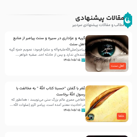
مقالات پیشنهادی
مطالب و مقالات پیشنهادی سردبیر
گریه و عزاداری در سیره و سنت پیامبر از منابع
اهل سنت
پیامبر(صلی‌الله‌علیه‌وآله و سلم) فرمود: عمویم حمزه گریه
کننده‌ای ندارد و پس از حادثه احد، صفیه خواهر...
۱۵ /۰۵/ ۱۴۰۵
اهل سنت
عُمَر با گفتن “حسبنا كتاب اللّه ” به مخالفت با
رسول اللّه برخاست
خفاجی مصری عالم بزرگ سنی می‌نویسد : همانطور که
در احادیث معتبر آمده است، پیامبر اکرم (صلوات اللّه...
۱۵ /۰۵/ ۱۴۰۵
خلفا