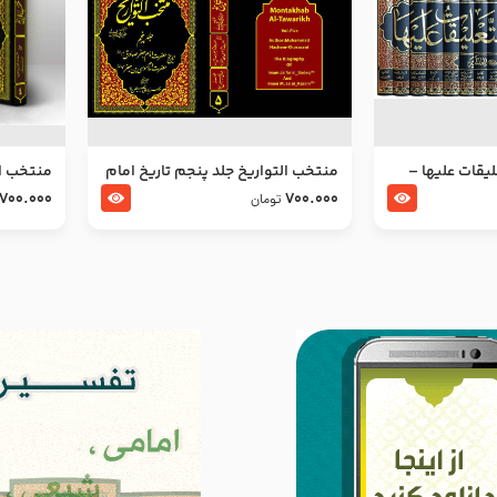
ليقات عليها –
منتخب التواریخ جلد پنجم تاریخ امام
منتخب ال
جعفر صادق و امام موسی بن جعفر
زین العا
700.000
700.000
تومان
علیهما السلام
علیهما ا