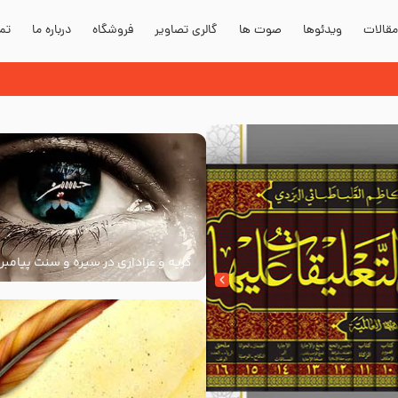
قالات
ویدئوها
صوت ها
گالری تصاویر
فروشگاه
درباره ما
تما
دند؟
گریه و عزاداری در سیره و سنت پیامبر 
سنت