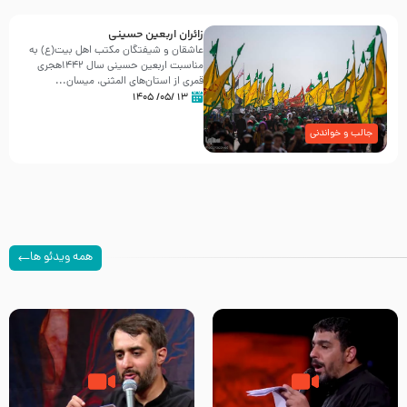
زائران اربعین حسینی
عاشقان و شیفتگان مکتب اهل بیت(ع) به
مناسبت اربعین حسینی سال ۱۴۴۲هجری
قمری از استان‌های المثنی، میسان...
۱۳ /۰۵/ ۱۴۰۵
جالب و خواندنی
همه ویدئو ها