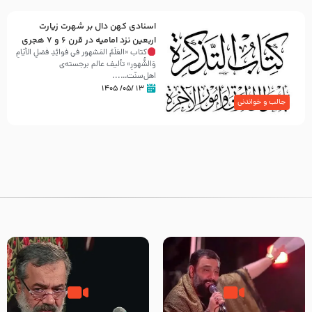
اسنادی کهن دال بر شهرت زیارت
اربعین نزد امامیه در قرن ۶ و ۷ هجری
کتاب «العَلَمُ المَشهور في فَوائِدِ فَضلِ الأيّامِ
وَالشُّهورِ» تألیف عالم برجسته‌ی
اهل‌سنّت…...
۱۳ /۰۵/ ۱۴۰۵
جالب و خواندنی