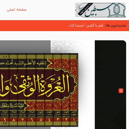
صفحه اصلی
م
جدیدترین ها:
سوزدل جا مانده‌ای از زیارت اربعین
عُمَر با گفتن “حسبنا كتاب اللّه ” به مخالفت با رسول اللّه برخاست
آیا میدانید اولین زائران مزار مطهر امام حسین (علیه السلام) چه کسانی بو