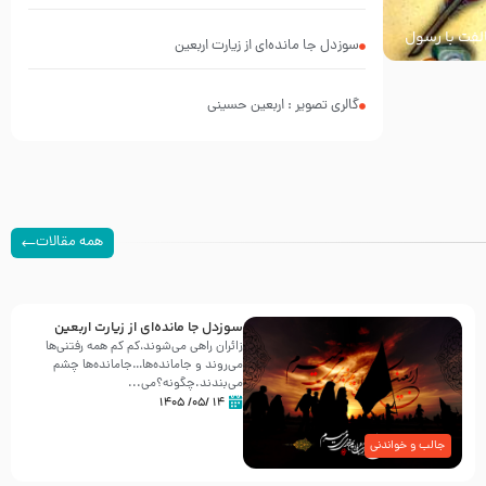
محرم 1397 – کربلایی محمدحسین پویانفر
خالفت با رسول
سوزدل جا مانده‌ای از زیارت اربعین
گالری تصویر : اربعین حسینی
همه مقالات
سوزدل جا مانده‌ای از زیارت اربعین
زائران راهی می‌شوند،کم‌ کم همه رفتنی‌ها
می‌روند و جامانده‌ها…جامانده‌ها چشم
می‌بندند.چگونه؟می‌...
۱۴ /۰۵/ ۱۴۰۵
جالب و خواندنی