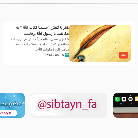
عُمَر با گفتن “حسبنا كتاب اللّه ” به
مخالفت با رسول اللّه برخاست
خفاجی مصری عالم بزرگ سنی می‌نویسد :
همانطور که در احادیث معتبر آمده است،
پیامبر اکرم (صلوات اللّه...
۱۵ /۰۵/ ۱۴۰۵
خلفا