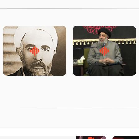
لقب حضرت رقیه سلام الله علیها
روضه‌ی مجلس یزید ملعون و
به چه معناست – حجت الاسلام
اسارت اهل‌بیت علیهم‌السلام –
علوی تهرانی
مرحوم حجت‌الاسلام شیخ علی
محدث زاده