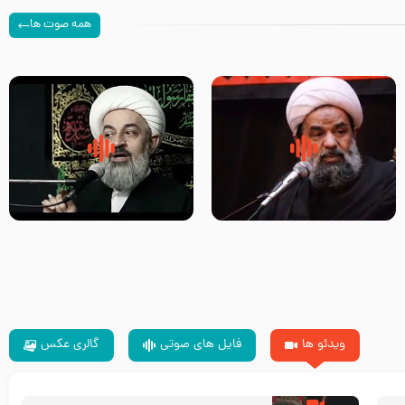
همه صوت ها
سلام جوانی که امام حسین علیه
زیارتی که اسباب رزق زیاد و عمر
السلام خودش جوابش را دادند
طولانی است حجت السلام حسین
-حجت الاسلام بندانی
یوسفی
ویدئو ها
فایل های صوتی
گالری عکس