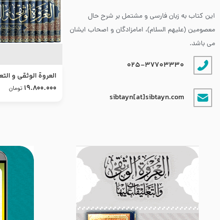
این کتاب به زبان فارسی و مشتمل بر شرح حال
معصومین (علیهم السلام)، امامزادگان و اصحاب ایشان
می باشد.
025-37703330
العروة الوثقى و التع
طرح جدید
19.800.000
تومان
sibtayn[at]sibtayn.com