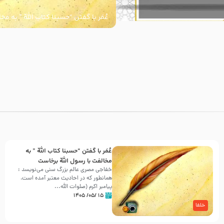
عُمَر با گفتن “حسبنا كتاب اللّه ” به م
اللّه برخاست
با
عُمَر با گفتن “حسبنا كتاب اللّه ” به
مخالفت با رسول اللّه برخاست
خفاجی مصری عالم بزرگ سنی می‌نویسد :
همانطور که در احادیث معتبر آمده است،
پیامبر اکرم (صلوات اللّه...
۱۵ /۰۵/ ۱۴۰۵
خلفا