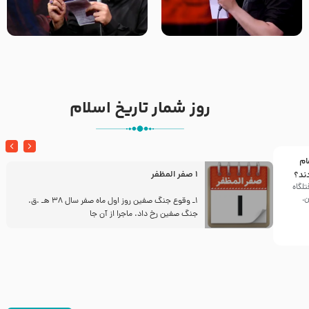
تک ، عبّاس، صاحب دل‌هاست –
من غلام نوکراتم من عاشق
حاج حنیف طاهری – عزاداری شب
کربلاتم – شور زمینه – شب هفتم
تاسوعا 1405
– محرم 1397 – کربلایی
محمدحسین پویانفر
روز شمار تاریخ اسلام
ام
1 صفر المظفر
ند؟
تلگاه
ن،
ز
1ـ وقوع جنگ صفین روز اول ماه صفر سال 38 هـ .ق.
جنگ صفین رخ داد. ماجرا از آن جا