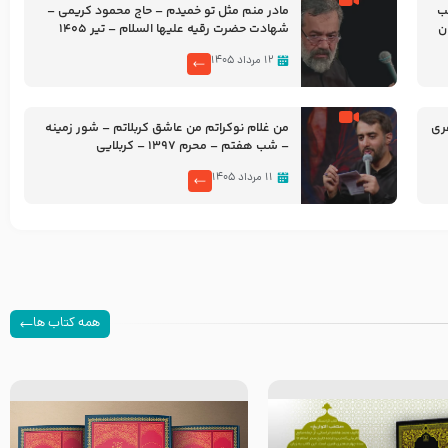
شب
مادر منم مثل تو خمیدم – حاج محمود کریمی –
شهادت حضرت رقیه علیها السلام – تیر ۱۴۰۵
هیئت رایة العباس علیه السلام
۱۲ مرداد ۱۴۰۵
ری
من غلام نوکراتم من عاشق کربلاتم – شور زمینه
– شب هفتم – محرم 1397 – کربلایی
محمدحسین پویانفر
۱۱ مرداد ۱۴۰۵
همه کتاب ها