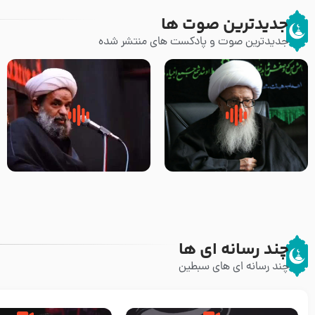
جدیدترین صوت ها
جدیدترین صوت و پادکست های منتشر شده
زوّار اربعین امام حسین (علیه
روضه جانسوز پاره های جگر امام
السلام) با این اشتیاق به زیارت
حسن مجتبی علیه السلام-حجت
بروند – آیت الله وحید خراسانی
الاسلام بندانی
چند رسانه ای ها
چند رسانه ای های سبطین