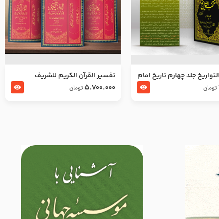
تواریخ جلد چهارم تاریخ امام
تفسير القرآن الكريم للشريف
بدین و امام محمد باقر
المرتضي قدس سرّه
5.700.000
تومان
تومان
لسلام