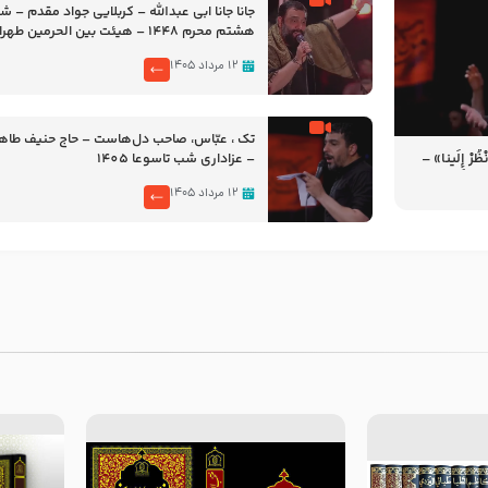
جانا جانا ابی عبدالله – کربلایی جواد مقدم – 
هشتم محرم 1448 – هیئت بین الحرمین طهران
۱۲ مرداد ۱۴۰۵
تک ، عبّاس، صاحب دل‌هاست – حاج حنیف طاه
رْ إِلَینا» –
– عزاداری شب تاسوعا 1405
14
۱۲ مرداد ۱۴۰۵