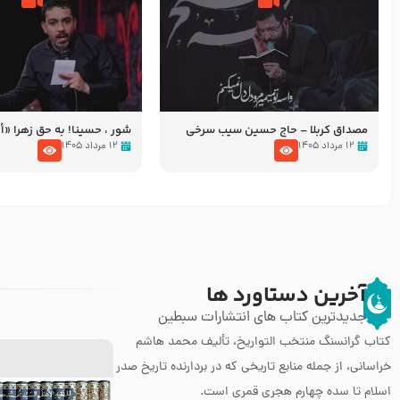
مصداق کربلا – حاج حسین سیب سرخی
شور ، حسینا! به‌ حق زهرا «أُنْظُ
عزاداری شب هفتم ماه محرّم 05
۱۲ مرداد ۱۴۰۵
۱۲ مرداد ۱۴۰۵
آخرین دستاورد ها
جدیدترین کتاب های انتشارات سبطین
کتاب گرانسنگ منتخب التواريخ، تألیف محمد هاشم
خراسانی، از جمله منابع تاریخی که در بردارنده تاریخ صدر
اسلام تا سده چهارم هجری قمری است.