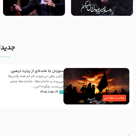
مصداق کربلا – حاج حسین سیب
شور ، حسینا! به‌ حق زهرا «أُنْظُرْ
سرخی
إِلَینا» – عزاداری شب هفتم ماه
محرّم 1405
جدیدت
سوزدل جا مانده‌ای از زیارت اربعین
زائران راهی می‌شوند،کم‌ کم همه رفتنی‌ها
می‌روند و جامانده‌ها…جامانده‌ها چشم
می‌بندند.چگونه؟می‌...
۱۴ /۰۵/ ۱۴۰۵
جالب و خواندنی