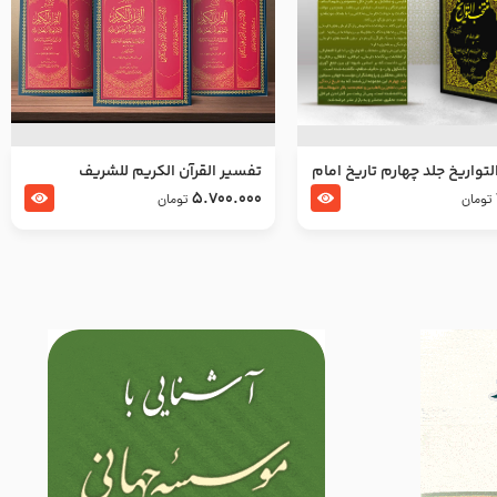
تواریخ جلد چهارم تاریخ امام
تفسير القرآن الكريم للشريف
بدین و امام محمد باقر
المرتضي قدس سرّه
5.700.000
تومان
تومان
لسلام