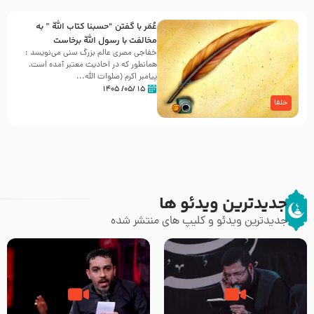
عُمَر با گفتن “حسبنا كتاب اللّه ” به
مخالفت با رسول اللّه برخاست
خفاجی مصری عالم بزرگ سنی می‌نویسد :
همانطور که در احادیث معتبر آمده است،
پیامبر اکرم (صلوات اللّه...
۱۵ /۰۵/ ۱۴۰۵
خلفا
جدیدترین ویدئو ها
جدیدترین ویدئو و کلیپ های منتشر شده