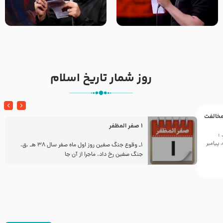
تک ، عبّاس، صاحب دل‌هاست –
من غلام نوکراتم من عاشق
حاج حنیف طاهری – عزاداری شب
کربلاتم – شور زمینه – شب هفتم
تاسوعا 1405
– محرم 1397 – کربلایی
محمدحسین پویانفر
روز شمار تاریخ اسلام
 مخالفت
1 صفر المظفر
:
پیامبر
ز
1ـ وقوع جنگ صفین روز اول ماه صفر سال 38 هـ .ق.
جنگ صفین رخ داد. ماجرا از آن جا