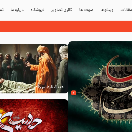
قالات
ویدئوها
صوت ها
گالری تصاویر
فروشگاه
درباره ما
تما
حدیث قرطاس (منابع شیعه)