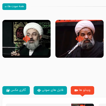
همه صوت ها
سلام جوانی که امام حسین علیه
زیارتی که اسباب رزق زیاد و عمر
السلام خودش جوابش را دادند
طولانی است حجت السلام حسین
-حجت الاسلام بندانی
یوسفی
ویدئو ها
فایل های صوتی
گالری عکس