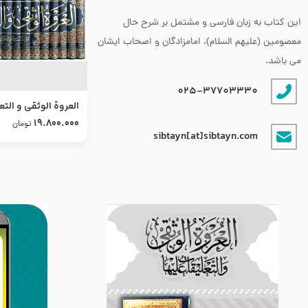
این کتاب به زبان فارسی و مشتمل بر شرح حال
معصومین (علیهم السلام)، امامزادگان و اصحاب ایشان
می باشد.
025-37703330
العروة الوثقى و التع
طرح جدید
19.800.000
تومان
sibtayn[at]sibtayn.com