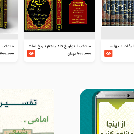
ليقات عليها –
منتخب التواریخ جلد پنجم تاریخ امام
منتخب ال
جعفر صادق و امام موسی بن جعفر
زین العا
700.000
700.000
تومان
علیهما السلام
علیهما ا