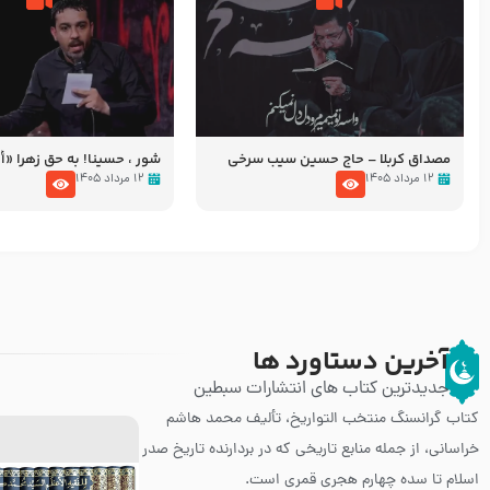
مصداق کربلا – حاج حسین سیب سرخی
شور ، حسینا! به‌ حق زهرا «أُنْظُ
عزاداری شب هفتم ماه محرّم 05
۱۲ مرداد ۱۴۰۵
۱۲ مرداد ۱۴۰۵
آخرین دستاورد ها
جدیدترین کتاب های انتشارات سبطین
کتاب گرانسنگ منتخب التواريخ، تألیف محمد هاشم
خراسانی، از جمله منابع تاریخی که در بردارنده تاریخ صدر
اسلام تا سده چهارم هجری قمری است.