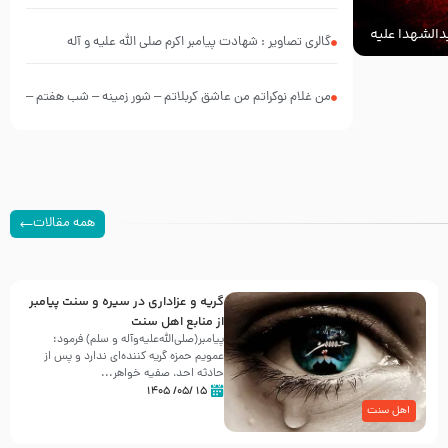
الشهدا علیه
گالری تصاویر : شهادت پیامبر اکرم صلی الله علیه و آله
من غلام نوکراتم من عاشق کربلاتم – شور زمینه – شب هفتم –
محرم 1397 – کربلایی محمدحسین پویانفر
همه مقالات
گریه و عزاداری در سیره و سنت پیامبر
از منابع اهل سنت
پیامبر(صلی‌الله‌علیه‌وآله و سلم) فرمود:
عمویم حمزه گریه کننده‌ای ندارد و پس از
حادثه احد، صفیه خواهر...
۱۵ /۰۵/ ۱۴۰۵
اهل سنت