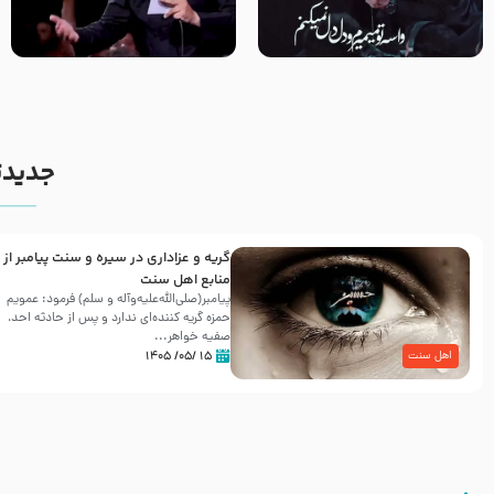
مصداق کربلا – حاج حسین سیب
شور ، حسینا! به‌ حق زهرا «أُنْظُرْ
سرخی
إِلَینا» – عزاداری شب هفتم ماه
محرّم 1405
جدیدت
گریه و عزاداری در سیره و سنت پیامبر از
منابع اهل سنت
پیامبر(صلی‌الله‌علیه‌وآله و سلم) فرمود: عمویم
حمزه گریه کننده‌ای ندارد و پس از حادثه احد،
صفیه خواهر...
۱۵ /۰۵/ ۱۴۰۵
اهل سنت