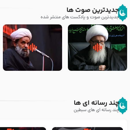
جدیدترین صوت ها
جدیدترین صوت و پادکست های منتشر شده
زوّار اربعین امام حسین (علیه
روضه جانسوز پاره های جگر امام
السلام) با این اشتیاق به زیارت
حسن مجتبی علیه السلام-حجت
بروند – آیت الله وحید خراسانی
الاسلام بندانی
چند رسانه ای ها
چند رسانه ای های سبطین