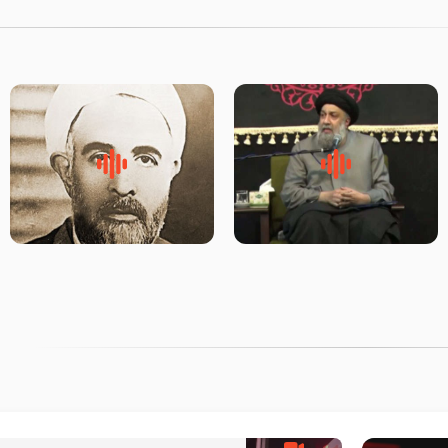
لقب حضرت رقیه سلام الله علیها
روضه‌ی مجلس یزید ملعون و
به چه معناست – حجت الاسلام
اسارت اهل‌بیت علیهم‌السلام –
علوی تهرانی
مرحوم حجت‌الاسلام شیخ علی
محدث زاده