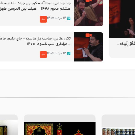
جانا جانا ابی عبدالله – کربلایی جواد مقدم – 
هشتم محرم 1448 – هیئت بین الحرمین طهران
۱۲ مرداد ۱۴۰۵
تک ، عبّاس، صاحب دل‌هاست – حاج حنیف طاه
رْ إِلَینا» –
– عزاداری شب تاسوعا 1405
14
۱۲ مرداد ۱۴۰۵