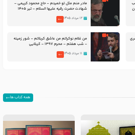
شب
مادر منم مثل تو خمیدم – حاج محمود کریمی –
شهادت حضرت رقیه علیها السلام – تیر ۱۴۰۵
هیئت رایة العباس علیه السلام
۱۲ مرداد ۱۴۰۵
ری
من غلام نوکراتم من عاشق کربلاتم – شور زمینه
– شب هفتم – محرم 1397 – کربلایی
محمدحسین پویانفر
۱۱ مرداد ۱۴۰۵
همه کتاب ها