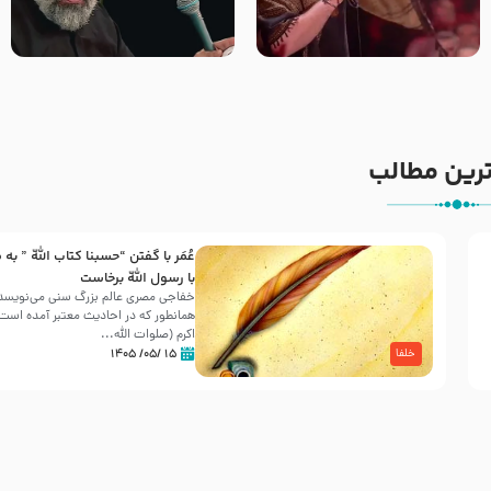
جانا جانا ابی عبدالله – کربلایی
مادر منم مثل تو خمیدم – حاج
جواد مقدم – شب هشتم محرم
محمود کریمی – شهادت حضرت
1448 – هیئت بین الحرمین طهران
رقیه علیها السلام – تیر ۱۴۰۵
هیئت رایة العباس علیه السلام
رین مطالب
عُمَر با گفتن “حسبنا كتاب اللّه ” به
30 صفر المظفر
با رسول اللّه برخاست
خفاجی مصری عالم بزرگ سنی می‌نویسد 
همانطور که در احادیث معتبر آمده است، 
شهادت حضرت علی بن موسی الرضا (علیه السلام) در رو
اکرم (صلوات اللّه...
آخـر صفر سـال 203 هـ .ق. هشـتمین اختر تابناک امامت
۱۵ /۰۵/ ۱۴۰۵
خلفا