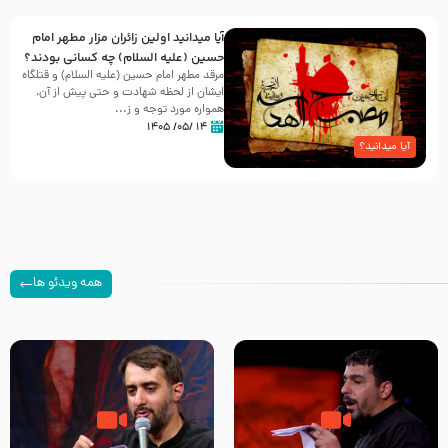
آیا میدانید اولین زائران مزار مطهر امام
حسین (علیه السلام) چه کسانی بودند؟
مرقد مطهر امام حسین (علیه السلام) و قتلگاه
ایشان از لحظه شهادت و حتی پیش از آن،
همواره مورد توجه و ز...
۱۴ /۰۵/ ۱۴۰۵
آیا میدانید؟
همه ویدئو ها