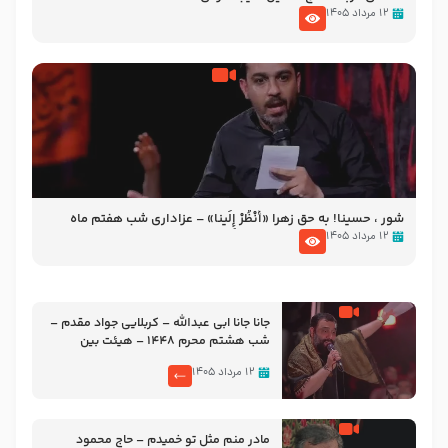
۱۲ مرداد ۱۴۰۵
شور ، حسینا! به‌ حق زهرا «أُنْظُرْ إِلَینا» – عزاداری شب هفتم ماه
محرّم 1405
۱۲ مرداد ۱۴۰۵
جانا جانا ابی عبدالله – کربلایی جواد مقدم –
شب هشتم محرم 1448 – هیئت بین
الحرمین طهران
۱۲ مرداد ۱۴۰۵
مادر منم مثل تو خمیدم – حاج محمود