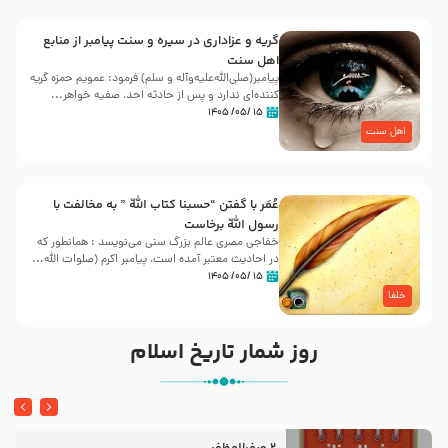
گریه و عزاداری در سیره و سنت پیامبر از منابع
اهل سنت
پیامبر(صلی‌الله‌علیه‌وآله و سلم) فرمود: عمویم حمزه گریه
کننده‌ای ندارد و پس از حادثه احد، صفیه خواهر...
۱۵ /۰۵/ ۱۴۰۵
اهل سنت
عُمَر با گفتن “حسبنا كتاب اللّه ” به مخالفت با
رسول اللّه برخاست
خفاجی مصری عالم بزرگ سنی می‌نویسد : همانطور که
در احادیث معتبر آمده است، پیامبر اکرم (صلوات اللّه...
۱۵ /۰۵/ ۱۴۰۵
خلفا
روز شمار تاریخ اسلام