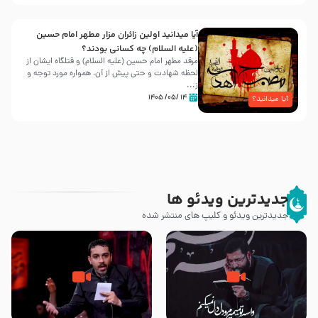
آیا میدانید اولین زائران مزار مطهر امام حسین
(علیه السلام) چه کسانی بودند؟
مرقد مطهر امام حسین (علیه السلام) و قتلگاه ایشان از
لحظه شهادت و حتی پیش از آن، همواره مورد توجه و
ز...
۱۴ /۰۵/ ۱۴۰۵
آیا میدانید؟
جدیدترین ویدئو ها
جدیدترین ویدئو و کلیپ های منتشر شده
مصداق کربلا – حاج حسین سیب
شور ، حسینا! به‌ حق زهرا «أُنْظُرْ
سرخی
إِلَینا» – عزاداری شب هفتم ماه