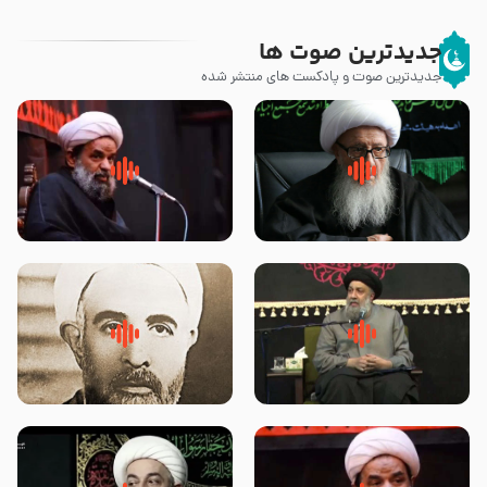
جدیدترین صوت ها
جدیدترین صوت و پادکست های منتشر شده
زوّار اربعین امام حسین (علیه
روضه جانسوز پاره های جگر امام
السلام) با این اشتیاق به زیارت
حسن مجتبی علیه السلام-حجت
بروند – آیت الله وحید خراسانی
الاسلام بندانی
لقب حضرت رقیه سلام الله علیها به
روضه‌ی مجلس یزید ملعون و
چه معناست – حجت الاسلام علوی
اسارت اهل‌بیت علیهم‌السلام –
تهرانی
مرحوم حجت‌الاسلام شیخ علی
محدث زاده