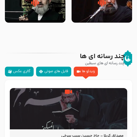
سلام جوانی که امام حسین علیه
زیارتی که اسباب رزق زیاد و عمر
السلام خودش جوابش را دادند
طولانی است حجت السلام حسین
-حجت الاسلام بندانی
یوسفی
چند رسانه ای ها
چند رسانه ای های سبطین
ویدئو ها
فایل های صوتی
گالری عکس
مصداق کربلا – حاج حسین سیب سرخی