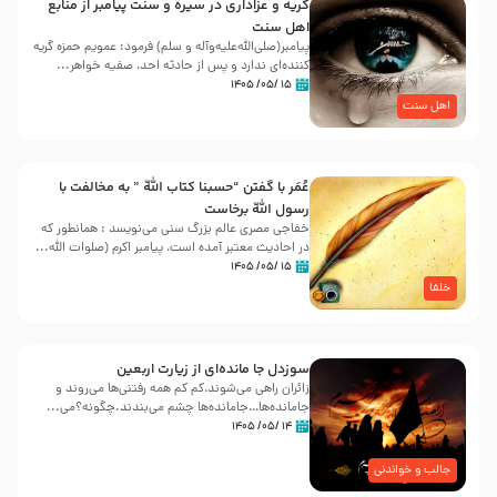
گریه و عزاداری در سیره و سنت پیامبر از منابع
اهل سنت
پیامبر(صلی‌الله‌علیه‌وآله و سلم) فرمود: عمویم حمزه گریه
کننده‌ای ندارد و پس از حادثه احد، صفیه خواهر...
۱۵ /۰۵/ ۱۴۰۵
اهل سنت
عُمَر با گفتن “حسبنا كتاب اللّه ” به مخالفت با
رسول اللّه برخاست
خفاجی مصری عالم بزرگ سنی می‌نویسد : همانطور که
در احادیث معتبر آمده است، پیامبر اکرم (صلوات اللّه...
۱۵ /۰۵/ ۱۴۰۵
خلفا
سوزدل جا مانده‌ای از زیارت اربعین
زائران راهی می‌شوند،کم‌ کم همه رفتنی‌ها می‌روند و
جامانده‌ها…جامانده‌ها چشم می‌بندند.چگونه؟می‌...
۱۴ /۰۵/ ۱۴۰۵
جالب و خواندنی