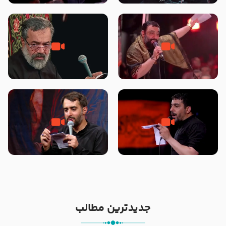
محرّم 1405
جانا جانا ابی عبدالله – کربلایی جواد
مادر منم مثل تو خمیدم – حاج
مقدم – شب هشتم محرم 1448 –
محمود کریمی – شهادت حضرت
هیئت بین الحرمین طهران
رقیه علیها السلام – تیر ۱۴۰۵
هیئت رایة العباس علیه السلام
تک ، عبّاس، صاحب دل‌هاست –
من غلام نوکراتم من عاشق کربلاتم
حاج حنیف طاهری – عزاداری شب
– شور زمینه – شب هفتم – محرم
تاسوعا 1405
1397 – کربلایی محمدحسین
پویانفر
جدیدترین مطالب