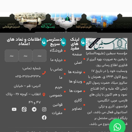
لینک
دسترسی
اطلاعات و نماد های
های
سریع
اعتماد
مفید
فروشگاه
مؤسسه سبطين (عليهماالسلام)
صفحه
با يقين به ضرورت بهره گیرى از
درباره ما
اصلی
فناورى اطلاع رسانى روز،
شماره تماس:
تماس با
وبسایت خود را در تاريخ 17
نوشته ها
37703330-025
ربيع الاول 1424 ق. همزمان با
ما
ویدئو ها
سالروز ميلاد حضرت رسول اكرم
آدرس: قم – خیابان
حریم
(صلی الله علیه و آله) افتتاح
صوت ها
انقلاب – کوچه 26 - پلاک
نمود و هم اكنون با زبان های
خصوصی
گالری
فارسی، عربى، انگلیسی،
47 و 49
قوانین
فرانسوی، آذری و ترکی
تصاویر
استانبولی فعال مى باشد. اين
مقررات
پايگاه اينترنتى مشتمل بر
قسمت هاى متنوع مى باشد.