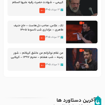
کریمی – شهادت حضرت رقیه علیها السلام
– تیر ۱۴۰۵ هیئت رایة العباس علیه السلام
۱۲ مرداد ۱۴۰۵
تک ، عبّاس، صاحب دل‌هاست – حاج حنیف
طاهری – عزاداری شب تاسوعا 1405
۱۲ مرداد ۱۴۰۵
من غلام نوکراتم من عاشق کربلاتم – شور
زمینه – شب هفتم – محرم 1397 – کربلایی
محمدحسین پویانفر
۱۱ مرداد ۱۴۰۵
آخرین دستاورد ها