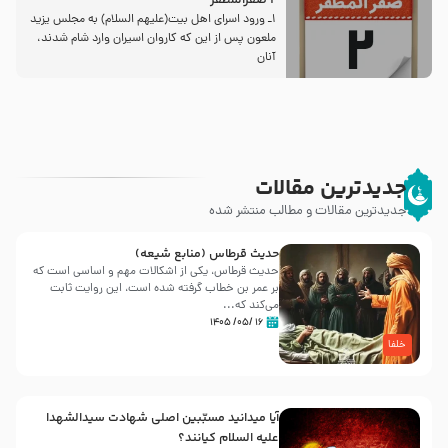
2 صفرالمظفر
1ـ ورود اسراى اهل بیت‌(علیهم السلام) به مجلس یزید
ملعون پس از این كه كاروان اسیران وارد شام شدند،
آنان
جدیدترین مقالات
جدیدترین مقالات و مطالب منتشر شده
حدیث قرطاس (منابع شیعه)
حدیث قرطاس، یکی از اشکالات مهم و اساسی است که
بر عمر بن خطاب گرفته شده است، این روایت ثابت
می‌کند که...
۱۶ /۰۵/ ۱۴۰۵
خلفا
آیا میدانید مسبّبین اصلی شهادت سیدالشهدا
علیه ‌السلام کیانند؟