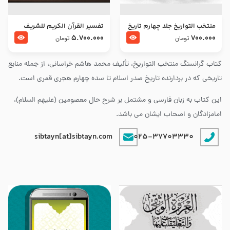
منتخب التواریخ جلد چهارم تاریخ
تفسير القرآن الكريم للشريف
امام زین العابدین و امام محمد
المرتضي قدس سرّه
5.700.000
700.000
تومان
تومان
باقر علیهما السلام
کتاب گرانسنگ منتخب التواريخ، تألیف محمد هاشم خراسانی، از جمله منابع
تاریخی که در بردارنده تاریخ صدر اسلام تا سده چهارم هجری قمری است.
این کتاب به زبان فارسی و مشتمل بر شرح حال معصومین (علیهم السلام)،
امامزادگان و اصحاب ایشان می باشد.
sibtayn[at]sibtayn.com
025-37703330