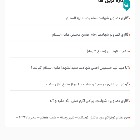
تازه ترین ها
گالری تصاویر شهادت امام رضا علیه السلام
گالری تصاویر شهادت امام حسن مجتبی علیه السلام
حدیث قرطاس (منابع شیعه)
آیا میدانید مسبّبین اصلی شهادت سیدالشهدا علیه ‌السلام کیانند؟
گریه و عزاداری در سیره و سنت پیامبر از منابع اهل سنت
گالری تصاویر : شهادت پیامبر اکرم صلی الله علیه و آله
من غلام نوکراتم من عاشق کربلاتم – شور زمینه – شب هفتم – محرم 1397 –
کربلایی محمدحسین پویانفر