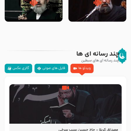
سلام جوانی که امام حسین علیه
زیارتی که اسباب رزق زیاد و عمر
السلام خودش جوابش را دادند
طولانی است حجت السلام حسین
-حجت الاسلام بندانی
یوسفی
چند رسانه ای ها
چند رسانه ای های سبطین
ویدئو ها
فایل های صوتی
گالری عکس
مصداق کربلا – حاج حسین سیب سرخی