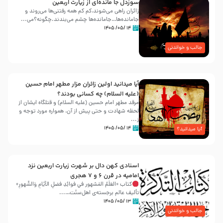
سوزدل جا مانده‌ای از زیارت اربعین
زائران راهی می‌شوند،کم‌ کم همه رفتنی‌ها می‌روند و
جامانده‌ها…جامانده‌ها چشم می‌بندند.چگونه؟می‌...
۱۴ /۰۵/ ۱۴۰۵
جالب و خواندنی
آیا میدانید اولین زائران مزار مطهر امام حسین
(علیه السلام) چه کسانی بودند؟
مرقد مطهر امام حسین (علیه السلام) و قتلگاه ایشان از
لحظه شهادت و حتی پیش از آن، همواره مورد توجه و
ز...
۱۴ /۰۵/ ۱۴۰۵
آیا میدانید؟
اسنادی کهن دال بر شهرت زیارت اربعین نزد
امامیه در قرن ۶ و ۷ هجری
کتاب «العَلَمُ المَشهور في فَوائِدِ فَضلِ الأيّامِ وَالشُّهورِ»
تألیف عالم برجسته‌ی اهل‌سنّت…...
۱۳ /۰۵/ ۱۴۰۵
جالب و خواندنی