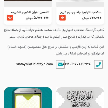
منتخب التواریخ جلد چهارم تاریخ
تفسير القرآن الكريم للشريف
امام زین العابدین و امام محمد
المرتضي قدس سرّه
5.700.000
700.000
تومان
تومان
باقر علیهما السلام
کتاب گرانسنگ منتخب التواريخ، تألیف محمد هاشم خراسانی، از جمله منابع
تاریخی که در بردارنده تاریخ صدر اسلام تا سده چهارم هجری قمری است.
این کتاب به زبان فارسی و مشتمل بر شرح حال معصومین (علیهم السلام)،
امامزادگان و اصحاب ایشان می باشد.
sibtayn[at]sibtayn.com
025-37703330