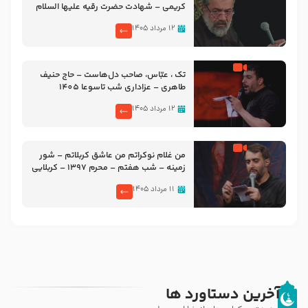
کریمی – شهادت حضرت رقیه علیها السلام
– تیر ۱۴۰۵ هیئت رایة العباس علیه السلام
۱۲ مرداد ۱۴۰۵
تک ، عبّاس، صاحب دل‌هاست – حاج حنیف
طاهری – عزاداری شب تاسوعا 1405
۱۲ مرداد ۱۴۰۵
من غلام نوکراتم من عاشق کربلاتم – شور
زمینه – شب هفتم – محرم 1397 – کربلایی
محمدحسین پویانفر
۱۱ مرداد ۱۴۰۵
آخرین دستاورد ها