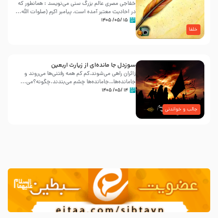
خفاجی مصری عالم بزرگ سنی می‌نویسد : همانطور که
در احادیث معتبر آمده است، پیامبر اکرم (صلوات اللّه...
۱۵ /۰۵/ ۱۴۰۵
خلفا
سوزدل جا مانده‌ای از زیارت اربعین
زائران راهی می‌شوند،کم‌ کم همه رفتنی‌ها می‌روند و
جامانده‌ها…جامانده‌ها چشم می‌بندند.چگونه؟می‌...
۱۴ /۰۵/ ۱۴۰۵
جالب و خواندنی