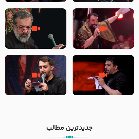
محرّم 1405
جانا جانا ابی عبدالله – کربلایی جواد
مادر منم مثل تو خمیدم – حاج
مقدم – شب هشتم محرم 1448 –
محمود کریمی – شهادت حضرت
هیئت بین الحرمین طهران
رقیه علیها السلام – تیر ۱۴۰۵
هیئت رایة العباس علیه السلام
تک ، عبّاس، صاحب دل‌هاست –
من غلام نوکراتم من عاشق کربلاتم
حاج حنیف طاهری – عزاداری شب
– شور زمینه – شب هفتم – محرم
تاسوعا 1405
1397 – کربلایی محمدحسین
پویانفر
جدیدترین مطالب