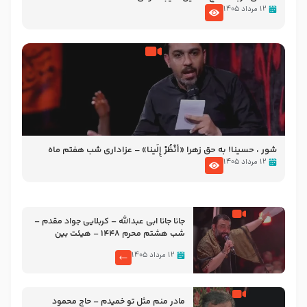
۱۲ مرداد ۱۴۰۵
شور ، حسینا! به‌ حق زهرا «أُنْظُرْ إِلَینا» – عزاداری شب هفتم ماه
محرّم 1405
۱۲ مرداد ۱۴۰۵
جانا جانا ابی عبدالله – کربلایی جواد مقدم –
شب هشتم محرم 1448 – هیئت بین
الحرمین طهران
۱۲ مرداد ۱۴۰۵
مادر منم مثل تو خمیدم – حاج محمود