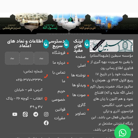
لینک
دسترسی
اطلاعات و نماد های
های
سریع
اعتماد
مفید
فروشگاه
مؤسسه سبطين (عليهماالسلام)
صفحه
با يقين به ضرورت بهره گیرى از
درباره ما
اصلی
فناورى اطلاع رسانى روز،
شماره تماس:
تماس با
وبسایت خود را در تاريخ 17
نوشته ها
37703330-025
ربيع الاول 1424 ق. همزمان با
ما
ویدئو ها
سالروز ميلاد حضرت رسول اكرم
آدرس: قم – خیابان
حریم
(صلی الله علیه و آله) افتتاح
صوت ها
انقلاب – کوچه 26 - پلاک
نمود و هم اكنون با زبان های
خصوصی
گالری
فارسی، عربى، انگلیسی،
47 و 49
قوانین
فرانسوی، آذری و ترکی
تصاویر
استانبولی فعال مى باشد. اين
مقررات
پايگاه اينترنتى مشتمل بر
قسمت هاى متنوع مى باشد.