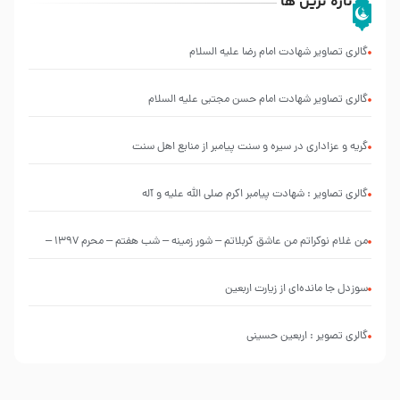
تازه ترین ها
گالری تصاویر شهادت امام رضا علیه السلام
گالری تصاویر شهادت امام حسن مجتبی علیه السلام
گریه و عزاداری در سیره و سنت پیامبر از منابع اهل سنت
گالری تصاویر : شهادت پیامبر اکرم صلی الله علیه و آله
من غلام نوکراتم من عاشق کربلاتم – شور زمینه – شب هفتم – محرم 1397 –
کربلایی محمدحسین پویانفر
سوزدل جا مانده‌ای از زیارت اربعین
گالری تصویر : اربعین حسینی