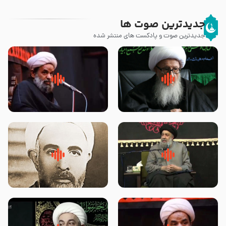
جدیدترین صوت ها
جدیدترین صوت و پادکست های منتشر شده
زوّار اربعین امام حسین (علیه
روضه جانسوز پاره های جگر امام
السلام) با این اشتیاق به زیارت
حسن مجتبی علیه السلام-حجت
بروند – آیت الله وحید خراسانی
الاسلام بندانی
لقب حضرت رقیه سلام الله علیها به
روضه‌ی مجلس یزید ملعون و
چه معناست – حجت الاسلام علوی
اسارت اهل‌بیت علیهم‌السلام –
تهرانی
مرحوم حجت‌الاسلام شیخ علی
محدث زاده