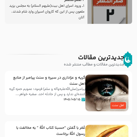
2 صفرالمظفر
1ـ ورود اسراى اهل بیت‌(علیهم السلام) به مجلس یزید
ملعون پس از این كه كاروان اسیران وارد شام شدند،
آنان
جدیدترین مقالات
جدیدترین مقالات و مطالب منتشر شده
گریه و عزاداری در سیره و سنت پیامبر از منابع
اهل سنت
پیامبر(صلی‌الله‌علیه‌وآله و سلم) فرمود: عمویم حمزه گریه
کننده‌ای ندارد و پس از حادثه احد، صفیه خواهر...
۱۵ /۰۵/ ۱۴۰۵
اهل سنت
عُمَر با گفتن “حسبنا كتاب اللّه ” به مخالفت با
رسول اللّه برخاست