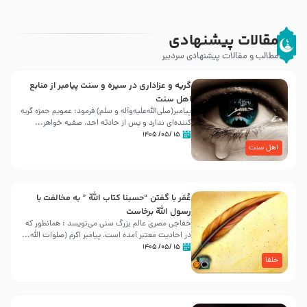
مقالات پیشنهادی
مطالب و مقالات پیشنهادی سردبیر
گریه و عزاداری در سیره و سنت پیامبر از منابع
اهل سنت
پیامبر(صلی‌الله‌علیه‌وآله و سلم) فرمود: عمویم حمزه گریه
کننده‌ای ندارد و پس از حادثه احد، صفیه خواهر...
۱۵ /۰۵/ ۱۴۰۵
اهل سنت
عُمَر با گفتن “حسبنا كتاب اللّه ” به مخالفت با
رسول اللّه برخاست
خفاجی مصری عالم بزرگ سنی می‌نویسد : همانطور که
در احادیث معتبر آمده است، پیامبر اکرم (صلوات اللّه...
۱۵ /۰۵/ ۱۴۰۵
خلفا