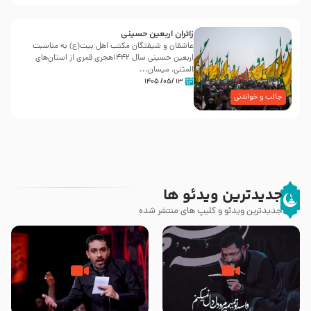
زائران اربعین حسینی
عاشقان و شیفتگان مکتب اهل بیت(ع) به مناسبت
اربعین حسینی سال ۱۴۴۲هجری قمری از استان‌های
المثنی، میسان...
۱۳ /۰۵/ ۱۴۰۵
جالب و خواندنی
جدیدترین ویدئو ها
جدیدترین ویدئو و کلیپ های منتشر شده
مصداق کربلا – حاج حسین سیب
شور ، حسینا! به‌ حق زهرا «أُنْظُرْ
سرخی
إِلَینا» – عزاداری شب هفتم ماه