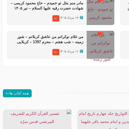
مادر منم مثل تو خمیدم – حاج محمود کریمی –
ن
شهادت حضرت رقیه علیها السلام – تیر ۱۴۰۵
هیئت رایة العباس علیه السلام
۱۲ مرداد ۱۴۰۵
من غلام نوکراتم من عاشق کربلاتم – شور
زمینه – شب هفتم – محرم 1397 – کربلایی
محمدحسین پویانفر
۱۱ مرداد ۱۴۰۵
همه کتاب ها