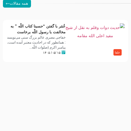
همه مقالات
عُمَر با گفتن “حسبنا كتاب اللّه ” به
مخالفت با رسول اللّه برخاست
خفاجی مصری عالم بزرگ سنی می‌نویسد
: همانطور که در احادیث معتبر آمده است،
پیامبر اکرم (صلوات اللّه...
۱۵ /۰۵/ ۱۴۰۵
خلفا