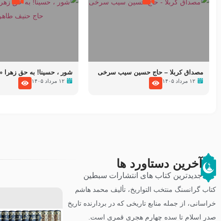
مصداق کربلا – حاج حسین سیب سرخی
شور ، حسینا! به‌ حق زهرا «أُنْظ
۱۲ مرداد ۱۴۰۵
۱۲ مرداد ۱۴۰۵
عزاداری شب هفتم ماه محرّم 5
آخرین دستاورد ها
جدیدترین کتاب های انتشارات سبطین
کتاب گرانسنگ منتخب التواريخ، تألیف محمد هاشم
خراسانی، از جمله منابع تاریخی که در بردارنده تاریخ
صدر اسلام تا سده چهارم هجری قمری است.