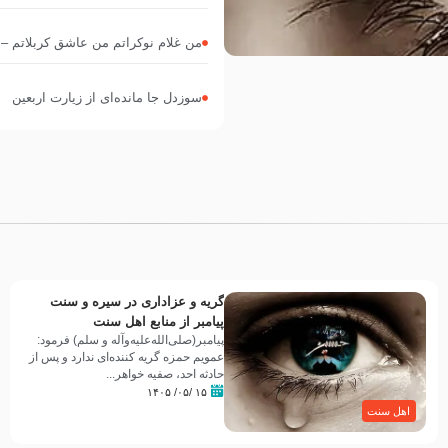
من غلام نوکراتم من عاشق کربلاتم – شور زمینه – شب 
سوزدل جا مانده‌ای از زیارت اربعین
گریه و عزاداری در سیره و سنت
پیامبر از منابع اهل سنت
پیامبر(صلی‌الله‌علیه‌وآله و سلم) فرمود:
عمویم حمزه گریه کننده‌ای ندارد و پس از
حادثه احد، صفیه خواهر...
۱۵ /۰۵/ ۱۴۰۵
اهل سنت