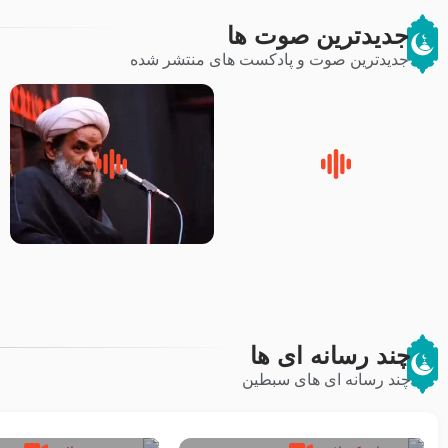
جدیدترین صوت ها
جدیدترین صوت و پادکست های منتشر شده
زوّار اربعین امام حسین (علیه
روضه جانسوز پاره های جگر امام
السلام) با این اشتیاق به زیارت
حسن مجتبی علیه السلام-حجت
بروند – آیت الله وحید خراسانی
الاسلام بندانی
چند رسانه ای ها
چند رسانه ای های سبطین