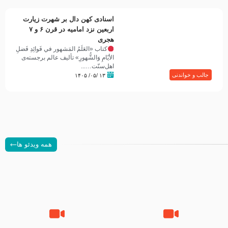
اسنادی کهن دال بر شهرت زیارت
اربعین نزد امامیه در قرن ۶ و ۷
هجری
کتاب «العَلَمُ المَشهور في فَوائِدِ فَضلِ
الأيّامِ وَالشُّهورِ» تألیف عالم برجسته‌ی
اهل‌سنّت…...
جالب و خواندنی
۱۳ /۰۵/ ۱۴۰۵
همه ویدئو ها