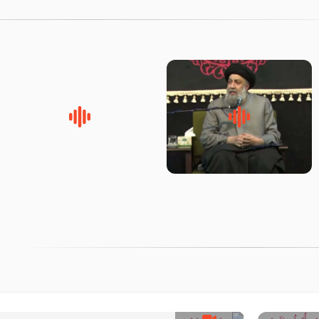
لقب حضرت رقیه سلام الله علیها
روضه‌ی مجلس یزید ملعون و
به چه معناست – حجت الاسلام
اسارت اهل‌بیت علیهم‌السلام –
علوی تهرانی
مرحوم حجت‌الاسلام شیخ علی
محدث زاده