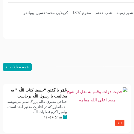
هفتم – محرم 1397 – کربلایی محمدحسین پویانفر
همه مقالات
عُمَر با گفتن “حسبنا كتاب اللّه ” به
مخالفت با رسول اللّه برخاست
خفاجی مصری عالم بزرگ سنی می‌نویسد
: همانطور که در احادیث معتبر آمده است،
پیامبر اکرم (صلوات اللّه...
۱۵ /۰۵/ ۱۴۰۵
خلفا