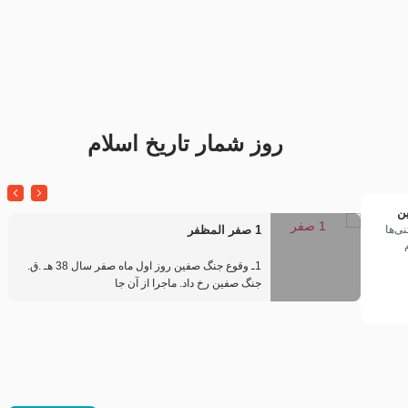
تک ، عبّاس، صاحب دل‌هاست –
من غلام نوکراتم من عاشق
حاج حنیف طاهری – عزاداری شب
کربلاتم – شور زمینه – شب هفتم
تاسوعا 1405
– محرم 1397 – کربلایی
محمدحسین پویانفر
روز شمار تاریخ اسلام
ین
ی‌ها
1 صفر المظفر
در
بناک
1ـ وقوع جنگ صفین روز اول ماه صفر سال 38 هـ .ق.
جنگ صفین رخ داد. ماجرا از آن جا