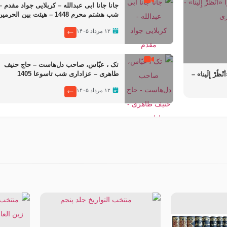
جانا جانا ابی عبدالله – کربلایی جواد مقدم –
شب هشتم محرم 1448 – هیئت بین الحرمی
طهران
۱۲ مرداد ۱۴۰۵
تک ، عبّاس، صاحب دل‌هاست – حاج حنیف
ُرْ إِلَینا» –
طاهری – عزاداری شب تاسوعا 1405
140
۱۲ مرداد ۱۴۰۵