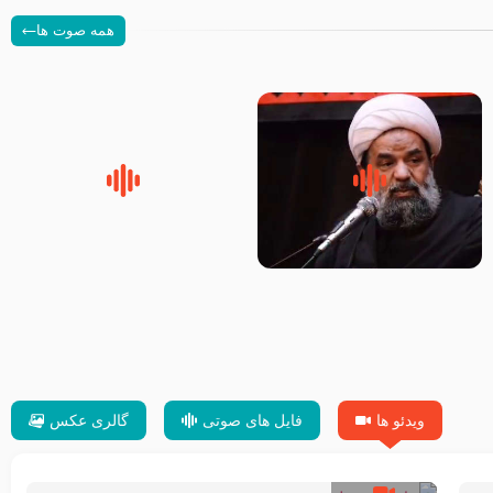
همه صوت ها
سلام جوانی که امام حسین علیه
زیارتی که اسباب رزق زیاد و عمر
السلام خودش جوابش را دادند
طولانی است حجت السلام حسین
-حجت الاسلام بندانی
یوسفی
ویدئو ها
فایل های صوتی
گالری عکس