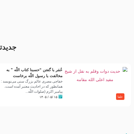
مصداق کربلا – حاج حسین سیب
شور ، حسینا! به‌ حق زهرا «أُنْظُرْ
سرخی
إِلَینا» – عزاداری شب هفتم ماه
محرّم 1405
جدیدت
عُمَر با گفتن “حسبنا كتاب اللّه ” به
مخالفت با رسول اللّه برخاست
خفاجی مصری عالم بزرگ سنی می‌نویسد :
همانطور که در احادیث معتبر آمده است،
پیامبر اکرم (صلوات اللّه...
۱۵ /۰۵/ ۱۴۰۵
خلفا