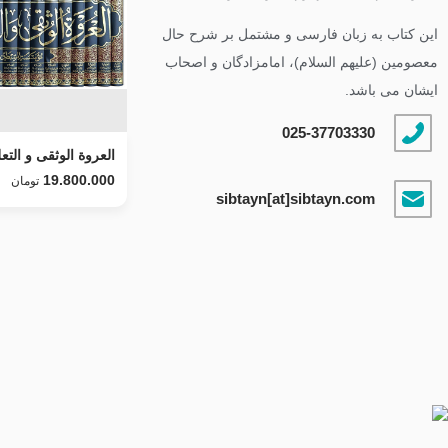
این کتاب به زبان فارسی و مشتمل بر شرح حال
معصومین (علیهم السلام)، امامزادگان و اصحاب
ایشان می باشد.
025-37703330
العروة الوثقى و التعل
طرح جدید
19.800.000
تومان
sibtayn[at]sibtayn.com