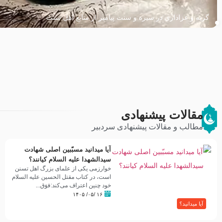
گریه و عزاداری در سیره و سنت پیامبر از منابع اهل سنت
انتشار
کتاب
”
العروة
الوثقى
و
مقالات پیشنهادی
التعليقات
مطالب و مقالات پیشنهادی سردبیر
عليها”
با
آیا میدانید مسبّبین اصلی شهادت
طرحی
سیدالشهدا علیه ‌السلام کیانند؟
بسیار
خوارزمی یکی از علمای بزرگ اهل تسنن
زیبا و
است، در کتاب مقتل الحسین علیه ‌السلام
خود چنین اعتراف می‌کند:فوَق...
شکیل
۱۶ /۰۵/ ۱۴۰۵
آیا میدانید؟