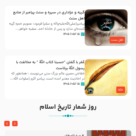
گریه و عزاداری در سیره و سنت پیامبر از منابع
اهل سنت
پیامبر(صلی‌الله‌علیه‌وآله و سلم) فرمود: عمویم حمزه گریه
کننده‌ای ندارد و پس از حادثه احد، صفیه خواهر...
۱۵ /۰۵/ ۱۴۰۵
اهل سنت
عُمَر با گفتن “حسبنا كتاب اللّه ” به مخالفت با
رسول اللّه برخاست
خفاجی مصری عالم بزرگ سنی می‌نویسد : همانطور که
در احادیث معتبر آمده است، پیامبر اکرم (صلوات اللّه...
۱۵ /۰۵/ ۱۴۰۵
خلفا
روز شمار تاریخ اسلام