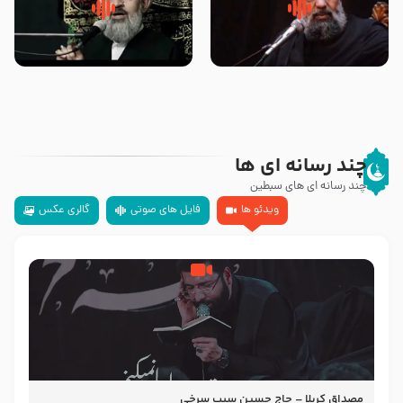
سلام جوانی که امام حسین علیه
زیارتی که اسباب رزق زیاد و عمر
السلام خودش جوابش را دادند
طولانی است حجت السلام حسین
-حجت الاسلام بندانی
یوسفی
چند رسانه ای ها
چند رسانه ای های سبطین
ویدئو ها
فایل های صوتی
گالری عکس
مصداق کربلا – حاج حسین سیب سرخی