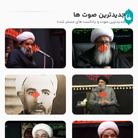
جدیدترین صوت ها
جدیدترین صوت و پادکست های منتشر شده
زوّار اربعین امام حسین (علیه
روضه جانسوز پاره های جگر امام
السلام) با این اشتیاق به زیارت
حسن مجتبی علیه السلام-حجت
بروند – آیت الله وحید خراسانی
الاسلام بندانی
لقب حضرت رقیه سلام الله علیها به
روضه‌ی مجلس یزید ملعون و
چه معناست – حجت الاسلام علوی
اسارت اهل‌بیت علیهم‌السلام –
تهرانی
مرحوم حجت‌الاسلام شیخ علی
محدث زاده