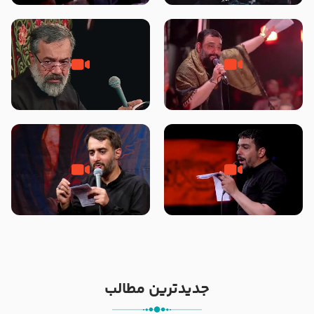
محرّم 1405
جانا جانا ابی عبدالله – کربلایی جواد
مادر منم مثل تو خمیدم – حاج
مقدم – شب هشتم محرم 1448 –
محمود کریمی – شهادت حضرت
هیئت بین الحرمین طهران
رقیه علیها السلام – تیر ۱۴۰۵
هیئت رایة العباس علیه السلام
تک ، عبّاس، صاحب دل‌هاست –
من غلام نوکراتم من عاشق کربلاتم
حاج حنیف طاهری – عزاداری شب
– شور زمینه – شب هفتم – محرم
تاسوعا 1405
1397 – کربلایی محمدحسین
پویانفر
جدیدترین مطالب