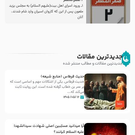
2 صفرالمظفر
1ـ ورود اسراى اهل بیت‌(علیهم السلام) به مجلس یزید
ملعون پس از این كه كاروان اسیران وارد شام شدند،
آنان
جدیدترین مقالات
جدیدترین مقالات و مطالب منتشر شده
حدیث قرطاس (منابع شیعه)
حدیث قرطاس، یکی از اشکالات مهم و اساسی است که
بر عمر بن خطاب گرفته شده است، این روایت ثابت
می‌کند که...
۱۶ /۰۵/ ۱۴۰۵
خلفا
آیا میدانید مسبّبین اصلی شهادت سیدالشهدا
علیه ‌السلام کیانند؟