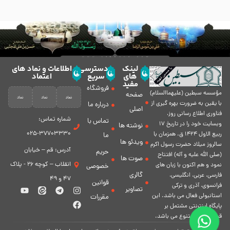
لینک
دسترسی
اطلاعات و نماد های
های
سریع
اعتماد
مفید
فروشگاه
مؤسسه سبطين (عليهماالسلام)
صفحه
با يقين به ضرورت بهره گیرى از
درباره ما
اصلی
فناورى اطلاع رسانى روز،
شماره تماس:
تماس با
وبسایت خود را در تاريخ 17
نوشته ها
37703330-025
ربيع الاول 1424 ق. همزمان با
ما
ویدئو ها
سالروز ميلاد حضرت رسول اكرم
آدرس: قم – خیابان
حریم
(صلی الله علیه و آله) افتتاح
صوت ها
انقلاب – کوچه 26 - پلاک
نمود و هم اكنون با زبان های
خصوصی
گالری
فارسی، عربى، انگلیسی،
47 و 49
قوانین
فرانسوی، آذری و ترکی
تصاویر
استانبولی فعال مى باشد. اين
مقررات
پايگاه اينترنتى مشتمل بر
قسمت هاى متنوع مى باشد.