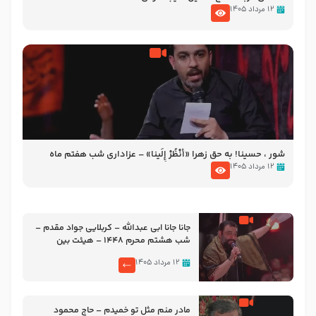
۱۲ مرداد ۱۴۰۵
شور ، حسینا! به‌ حق زهرا «أُنْظُرْ إِلَینا» – عزاداری شب هفتم ماه
محرّم 1405
۱۲ مرداد ۱۴۰۵
جانا جانا ابی عبدالله – کربلایی جواد مقدم –
شب هشتم محرم 1448 – هیئت بین
الحرمین طهران
۱۲ مرداد ۱۴۰۵
مادر منم مثل تو خمیدم – حاج محمود