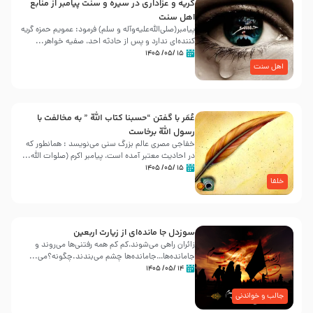
گریه و عزاداری در سیره و سنت پیامبر از منابع
اهل سنت
پیامبر(صلی‌الله‌علیه‌وآله و سلم) فرمود: عمویم حمزه گریه
کننده‌ای ندارد و پس از حادثه احد، صفیه خواهر...
۱۵ /۰۵/ ۱۴۰۵
اهل سنت
عُمَر با گفتن “حسبنا كتاب اللّه ” به مخالفت با
رسول اللّه برخاست
خفاجی مصری عالم بزرگ سنی می‌نویسد : همانطور که
در احادیث معتبر آمده است، پیامبر اکرم (صلوات اللّه...
۱۵ /۰۵/ ۱۴۰۵
خلفا
سوزدل جا مانده‌ای از زیارت اربعین
زائران راهی می‌شوند،کم‌ کم همه رفتنی‌ها می‌روند و
جامانده‌ها…جامانده‌ها چشم می‌بندند.چگونه؟می‌...
۱۴ /۰۵/ ۱۴۰۵
جالب و خواندنی