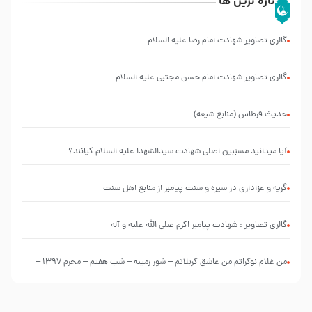
تازه ترین ها
گالری تصاویر شهادت امام رضا علیه السلام
گالری تصاویر شهادت امام حسن مجتبی علیه السلام
حدیث قرطاس (منابع شیعه)
آیا میدانید مسبّبین اصلی شهادت سیدالشهدا علیه ‌السلام کیانند؟
گریه و عزاداری در سیره و سنت پیامبر از منابع اهل سنت
گالری تصاویر : شهادت پیامبر اکرم صلی الله علیه و آله
من غلام نوکراتم من عاشق کربلاتم – شور زمینه – شب هفتم – محرم 1397 –
کربلایی محمدحسین پویانفر