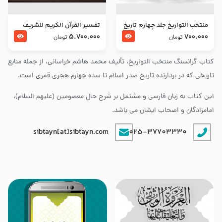
منتخب التواریخ جلد چهارم تاریخ
تفسير القرآن الكريم للشريف
امام زین العابدین و امام محمد
المرتضي قدس سرّه
5.700.000
700.000
تومان
تومان
باقر علیهما السلام
کتاب گرانسنگ منتخب التواريخ، تألیف محمد هاشم خراسانی، از جمله منابع
تاریخی که در بردارنده تاریخ صدر اسلام تا سده چهارم هجری قمری است.
این کتاب به زبان فارسی و مشتمل بر شرح حال معصومین (علیهم السلام)،
امامزادگان و اصحاب ایشان می باشد.
sibtayn[at]sibtayn.com
025-37703330