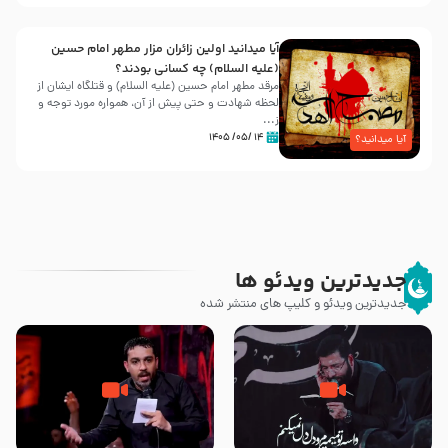
آیا میدانید اولین زائران مزار مطهر امام حسین
(علیه السلام) چه کسانی بودند؟
مرقد مطهر امام حسین (علیه السلام) و قتلگاه ایشان از
لحظه شهادت و حتی پیش از آن، همواره مورد توجه و
ز...
۱۴ /۰۵/ ۱۴۰۵
آیا میدانید؟
جدیدترین ویدئو ها
جدیدترین ویدئو و کلیپ های منتشر شده
مصداق کربلا – حاج حسین سیب
شور ، حسینا! به‌ حق زهرا «أُنْظُرْ
سرخی
إِلَینا» – عزاداری شب هفتم ماه