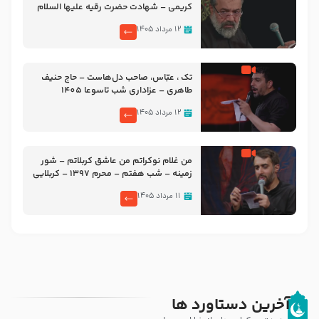
کریمی – شهادت حضرت رقیه علیها السلام
– تیر ۱۴۰۵ هیئت رایة العباس علیه السلام
۱۲ مرداد ۱۴۰۵
تک ، عبّاس، صاحب دل‌هاست – حاج حنیف
طاهری – عزاداری شب تاسوعا 1405
۱۲ مرداد ۱۴۰۵
من غلام نوکراتم من عاشق کربلاتم – شور
زمینه – شب هفتم – محرم 1397 – کربلایی
محمدحسین پویانفر
۱۱ مرداد ۱۴۰۵
آخرین دستاورد ها