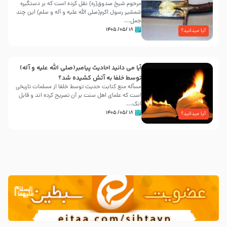
مرحوم شیخ صدوق(ره) نقل کرده است که بر دستگیره
شمشیر رسول اکرم(صلی الله علیه و آله و سلم) این چند
جمل...
۱۸ /۰۵/ ۱۴۰۵
آیا میدانید؟
آیا می دانید احادیث پیامبر(صلی الله علیه و آله)
توسط خلفا به آتش کشیده شد؟
مسأله منع کتابت حدیث توسط خلفا از مسلمات تاریخی
است که علمای اهل سنت بر آن تصریح کرده اند و قابل
انک...
۱۸ /۰۵/ ۱۴۰۵
آیا میدانید؟