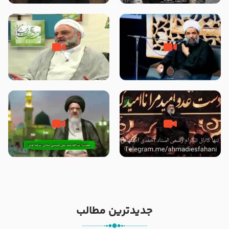
الاسلام شیخ حسین یوسفی
داد که پیامبر رحمت ، صحابه را
بیرون انداختند ؟!!!!! – سید محمد
موسوی
رحلت یا شهادت پیامبر (صلی الله
علت برتری پیامبر اسلام بر سایر
علیه و آله) ؟ – حجت الاسلام
پیامبران از زبان امیرالمؤمنین
بندانی نیشابوری
(علیهم السلام) – حجت الاسلام
فرحزاد
خیانت و جفا به پیامبر با بکار بردن
آیا پیامبر اکرم صلی الله علیه وآله
کلمه رحلت بجای شهادت – حجت
بدون وصیت از دنیا رفته ‌اند؟ – آیت
الاسلام احمدی اصفهانی
الله سید علی میلانی
جدیدترین مطالب