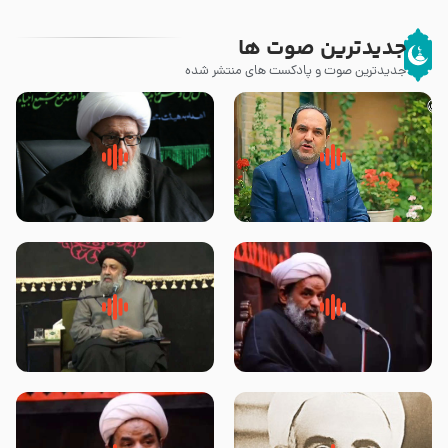
جدیدترین صوت ها
جدیدترین صوت و پادکست های منتشر شده
پیامبر صلی الله علیه وآله و سلم
زوّار اربعین امام حسین (علیه
فرمودند وای بر بچه های آخر
السلام) با این اشتیاق به زیارت
الزمان- دکتر هزار
بروند – آیت الله وحید خراسانی
روضه جانسوز پاره های جگر امام
لقب حضرت رقیه سلام الله علیها به
حسن مجتبی علیه السلام-حجت
چه معناست – حجت الاسلام علوی
الاسلام بندانی
تهرانی