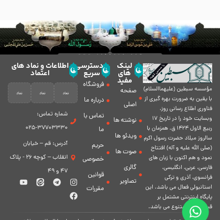
لینک
دسترسی
اطلاعات و نماد های
های
سریع
اعتماد
مفید
فروشگاه
مؤسسه سبطين (عليهماالسلام)
صفحه
با يقين به ضرورت بهره گیرى از
درباره ما
اصلی
فناورى اطلاع رسانى روز،
شماره تماس:
تماس با
وبسایت خود را در تاريخ 17
نوشته ها
37703330-025
ربيع الاول 1424 ق. همزمان با
ما
ویدئو ها
سالروز ميلاد حضرت رسول اكرم
آدرس: قم – خیابان
حریم
(صلی الله علیه و آله) افتتاح
صوت ها
انقلاب – کوچه 26 - پلاک
نمود و هم اكنون با زبان های
خصوصی
گالری
فارسی، عربى، انگلیسی،
47 و 49
قوانین
فرانسوی، آذری و ترکی
تصاویر
استانبولی فعال مى باشد. اين
مقررات
پايگاه اينترنتى مشتمل بر
قسمت هاى متنوع مى باشد.