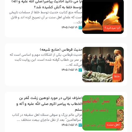
آیا می دانید احادیث پیامبر(صلی الله علیه و آله)
توسط خلفا به آتش کشیده شد؟
مسأله منع کتابت حدیث توسط خلفا از مسلمات تاریخی
است که علمای اهل سنت بر آن تصریح کرده اند و قابل
انک...
۱۸ /۰۵/ ۱۴۰۵
آیا میدانید؟
حدیث قرطاس (منابع شیعه)
حدیث قرطاس، یکی از اشکالات مهم و اساسی است که
بر عمر بن خطاب گرفته شده است، این روایت ثابت
می‌کند که...
۱۸ /۰۵/ ۱۴۰۵
خلفا
اعتراف غزالی در مورد توهین زشت عُمَر بن
الخطاب به پیامبر اکرم صلی الله علیه و آله و
سلم
غزالی عالم بزرگ و صوفی مسلك اهل سقيفه در کتاب
“سرالعالمین” بعد از نقل ماجرای بیعت متخلف ...
اهل سنت
۱۸ /۰۵/ ۱۴۰۵