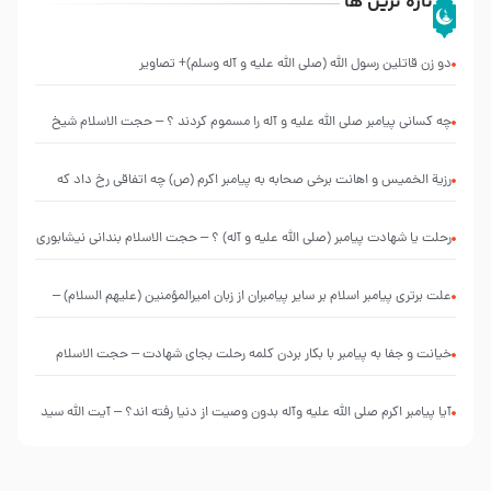
تازه ترین ها
دو زن قاتلين رسول الله (صلى‌ الله‌ علیه‌ و آله‌ وسلم)+ تصاویر
چه کسانی پیامبر صلی الله علیه و آله را مسموم کردند ؟ – حجت الاسلام شیخ
حسین یوسفی
رزیة الخمیس و اهانت برخی صحابه به پیامبر اکرم (ص) چه اتفاقی رخ داد که
پیامبر رحمت ، صحابه را بیرون انداختند ؟!!!!! – سید محمد موسوی
رحلت یا شهادت پیامبر (صلی الله علیه و آله) ؟ – حجت الاسلام بندانی نیشابوری
علت برتری پیامبر اسلام بر سایر پیامبران از زبان امیرالمؤمنین (علیهم السلام) –
حجت الاسلام فرحزاد
خیانت و جفا به پیامبر با بکار بردن کلمه رحلت بجای شهادت – حجت الاسلام
احمدی اصفهانی
آیا پیامبر اکرم صلی الله علیه وآله بدون وصیت از دنیا رفته ‌اند؟ – آیت الله سید
علی میلانی