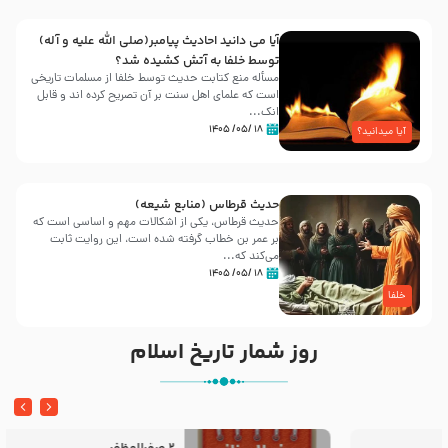
آیا می دانید احادیث پیامبر(صلی الله علیه و آله)
توسط خلفا به آتش کشیده شد؟
مسأله منع کتابت حدیث توسط خلفا از مسلمات تاریخی
است که علمای اهل سنت بر آن تصریح کرده اند و قابل
انک...
۱۸ /۰۵/ ۱۴۰۵
آیا میدانید؟
حدیث قرطاس (منابع شیعه)
حدیث قرطاس، یکی از اشکالات مهم و اساسی است که
بر عمر بن خطاب گرفته شده است، این روایت ثابت
می‌کند که...
۱۸ /۰۵/ ۱۴۰۵
خلفا
روز شمار تاریخ اسلام