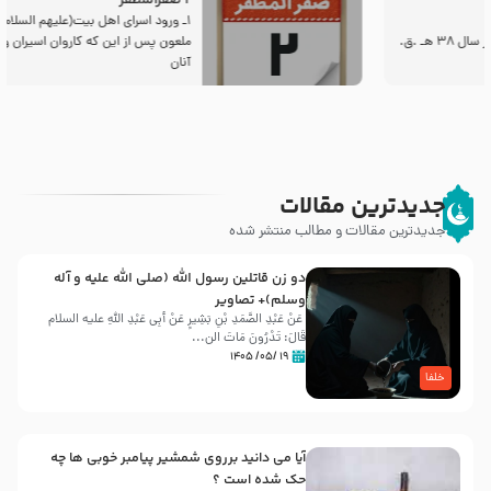
2 صفرالمظفر
1ـ ورود اسراى اهل بیت‌(علیهم السلام) به مجلس یزید
ملعون پس از این كه كاروان اسیران وارد شام شدند،
آنان
جدیدترین مقالات
جدیدترین مقالات و مطالب منتشر شده
دو زن قاتلين رسول الله (صلى‌ الله‌ علیه‌ و آله‌
وسلم)+ تصاویر
عَنْ عَبْدِ الصَّمَدِ بْنِ بَشِیرٍ عَنْ أَبِی عَبْدِ اللَّهِ علیه السلام
قَالَ: تَدْرُونَ مَاتَ الن...
۱۹ /۰۵/ ۱۴۰۵
خلفا
آیا می دانید برروی شمشیر پیامبر خوبی ها چه
حک شده است ؟