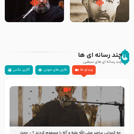
روضه‌ی مجلس یزید ملعون و
سلام جوانی که امام حسین علیه
اسارت اهل‌بیت علیهم‌السلام –
السلام خودش جوابش را دادند
مرحوم حجت‌الاسلام شیخ علی
-حجت الاسلام بندانی
محدث زاده
چند رسانه ای ها
چند رسانه ای های سبطین
ویدئو ها
فایل های صوتی
گالری عکس
چه کسانی پیامبر صلی الله علیه و آله را مسموم کردند ؟ – حجت