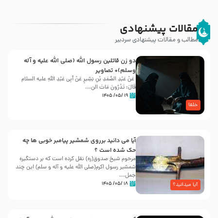
مقالات پیشنهادی
مطالب و مقالات پیشنهادی سردبیر
دو زن قاتلين رسول الله (صلى‌ الله‌ علیه‌ و آله‌
وسلم)+ تصاویر
عَنْ عَبْدِ الصَّمَدِ بْنِ بَشِیرٍ عَنْ أَبِی عَبْدِ اللَّهِ علیه السلام
قَالَ: تَدْرُونَ مَاتَ الن...
۱۹ /۰۵/ ۱۴۰۵
خلفا
آیا می دانید برروی شمشیر پیامبر خوبی ها چه
حک شده است ؟
مرحوم شیخ صدوق(ره) نقل کرده است که بر دستگیره
شمشیر رسول اکرم(صلی الله علیه و آله و سلم) این چند
جمل...
۱۸ /۰۵/ ۱۴۰۵
آیا میدانید؟