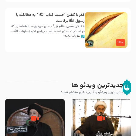
عُمَر با گفتن “حسبنا كتاب اللّه ” به مخالفت با
رسول اللّه برخاست
خفاجی مصری عالم بزرگ سنی می‌نویسد : همانطور که
در احادیث معتبر آمده است، پیامبر اکرم (صلوات اللّه...
۱۸ /۰۵/ ۱۴۰۵
خلفا
جدیدترین ویدئو ها
جدیدترین ویدئو و کلیپ های منتشر شده
چه کسانی پیامبر صلی الله علیه و
رزیة الخمیس و اهانت برخی صحابه
آله را مسموم کردند ؟ – حجت
به پیامبر اکرم (ص) چه اتفاقی رخ