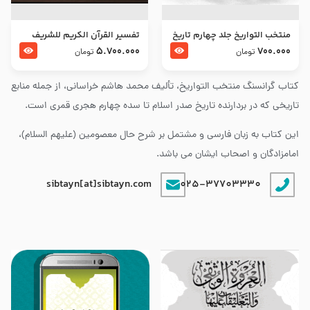
منتخب التواریخ جلد چهارم تاریخ
تفسير القرآن الكريم للشريف
امام زین العابدین و امام محمد
المرتضي قدس سرّه
5.700.000
700.000
تومان
تومان
باقر علیهما السلام
کتاب گرانسنگ منتخب التواريخ، تألیف محمد هاشم خراسانی، از جمله منابع
تاریخی که در بردارنده تاریخ صدر اسلام تا سده چهارم هجری قمری است.
این کتاب به زبان فارسی و مشتمل بر شرح حال معصومین (علیهم السلام)،
امامزادگان و اصحاب ایشان می باشد.
sibtayn[at]sibtayn.com
025-37703330