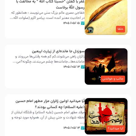
عُمَر با گفتن “حسبنا كتاب اللّه ” به مخالفت با
رسول اللّه برخاست
خفاجی مصری عالم بزرگ سنی می‌نویسد : همانطور که
در احادیث معتبر آمده است، پیامبر اکرم (صلوات اللّه...
۱۵ /۰۵/ ۱۴۰۵
خلفا
سوزدل جا مانده‌ای از زیارت اربعین
زائران راهی می‌شوند،کم‌ کم همه رفتنی‌ها می‌روند و
جامانده‌ها…جامانده‌ها چشم می‌بندند.چگونه؟می‌...
۱۴ /۰۵/ ۱۴۰۵
جالب و خواندنی
آیا میدانید اولین زائران مزار مطهر امام حسین
(علیه السلام) چه کسانی بودند؟
مرقد مطهر امام حسین (علیه السلام) و قتلگاه ایشان از
لحظه شهادت و حتی پیش از آن، همواره مورد توجه و
ز...
۱۴ /۰۵/ ۱۴۰۵
آیا میدانید؟