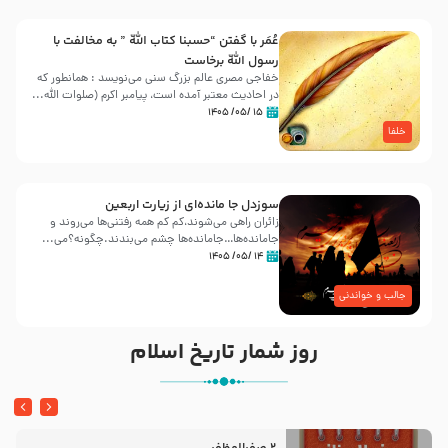
عُمَر با گفتن “حسبنا كتاب اللّه ” به مخالفت با
رسول اللّه برخاست
خفاجی مصری عالم بزرگ سنی می‌نویسد : همانطور که
در احادیث معتبر آمده است، پیامبر اکرم (صلوات اللّه...
۱۵ /۰۵/ ۱۴۰۵
خلفا
سوزدل جا مانده‌ای از زیارت اربعین
زائران راهی می‌شوند،کم‌ کم همه رفتنی‌ها می‌روند و
جامانده‌ها…جامانده‌ها چشم می‌بندند.چگونه؟می‌...
۱۴ /۰۵/ ۱۴۰۵
جالب و خواندنی
روز شمار تاریخ اسلام