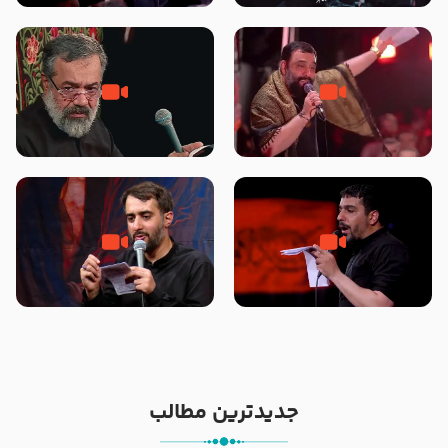
محرّم 1405
جانا جانا ابی عبدالله – کربلایی جواد
مادر منم مثل تو خمیدم – حاج
مقدم – شب هشتم محرم 1448 –
محمود کریمی – شهادت حضرت
هیئت بین الحرمین طهران
رقیه علیها السلام – تیر ۱۴۰۵
هیئت رایة العباس علیه السلام
تک ، عبّاس، صاحب دل‌هاست –
من غلام نوکراتم من عاشق کربلاتم
حاج حنیف طاهری – عزاداری شب
– شور زمینه – شب هفتم – محرم
تاسوعا 1405
1397 – کربلایی محمدحسین
پویانفر
جدیدترین مطالب