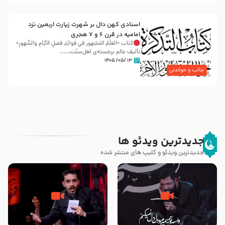
اسنادی کهن دال بر شهرت زیارت اربعین نزد
امامیه در قرن ۶ و ۷ هجری
کتاب «العَلَمُ المَشهور في فَوائِدِ فَضلِ الأيّامِ وَالشُّهورِ»
تألیف عالم برجسته‌ی اهل‌سنّت…...
۱۳ /۰۵/ ۱۴۰۵
جالب و خواندنی
جدیدترین ویدئو ها
جدیدترین ویدئو و کلیپ های منتشر شده
مصداق کربلا – حاج حسین سیب
شور ، حسینا! به‌ حق زهرا «أُنْظُرْ
سرخی
إِلَینا» – عزاداری شب هفتم ماه