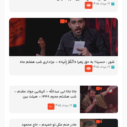
۱۲ مرداد ۱۴۰۵
شور ، حسینا! به‌ حق زهرا «أُنْظُرْ إِلَینا» – عزاداری شب هفتم ماه
محرّم 1405
۱۲ مرداد ۱۴۰۵
جانا جانا ابی عبدالله – کربلایی جواد مقدم –
شب هشتم محرم 1448 – هیئت بین
الحرمین طهران
۱۲ مرداد ۱۴۰۵
مادر منم مثل تو خمیدم – حاج محمود