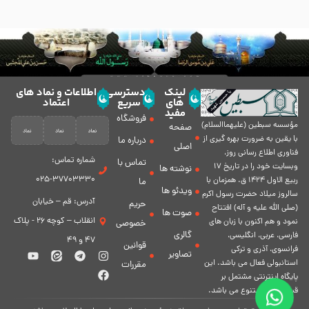
لینک
دسترسی
اطلاعات و نماد های
های
سریع
اعتماد
مفید
فروشگاه
مؤسسه سبطين (عليهماالسلام)
صفحه
با يقين به ضرورت بهره گیرى از
درباره ما
اصلی
فناورى اطلاع رسانى روز،
شماره تماس:
تماس با
وبسایت خود را در تاريخ 17
نوشته ها
37703330-025
ربيع الاول 1424 ق. همزمان با
ما
ویدئو ها
سالروز ميلاد حضرت رسول اكرم
آدرس: قم – خیابان
حریم
(صلی الله علیه و آله) افتتاح
صوت ها
انقلاب – کوچه 26 - پلاک
نمود و هم اكنون با زبان های
خصوصی
گالری
فارسی، عربى، انگلیسی،
47 و 49
قوانین
فرانسوی، آذری و ترکی
تصاویر
استانبولی فعال مى باشد. اين
مقررات
پايگاه اينترنتى مشتمل بر
قسمت هاى متنوع مى باشد.