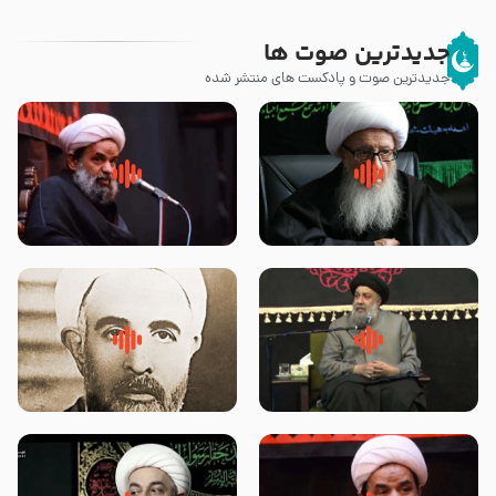
جدیدترین صوت ها
جدیدترین صوت و پادکست های منتشر شده
زوّار اربعین امام حسین (علیه
روضه جانسوز پاره های جگر امام
السلام) با این اشتیاق به زیارت
حسن مجتبی علیه السلام-حجت
بروند – آیت الله وحید خراسانی
الاسلام بندانی
لقب حضرت رقیه سلام الله علیها به
روضه‌ی مجلس یزید ملعون و
چه معناست – حجت الاسلام علوی
اسارت اهل‌بیت علیهم‌السلام –
تهرانی
مرحوم حجت‌الاسلام شیخ علی
محدث زاده