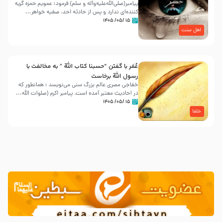
پیامبر(صلی‌الله‌علیه‌وآله و سلم) فرمود: عمویم حمزه گریه
کننده‌ای ندارد و پس از حادثه احد، صفیه خواهر...
۱۵ /۰۵/ ۱۴۰۵
اهل سنت
عُمَر با گفتن “حسبنا كتاب اللّه ” به مخالفت با
رسول اللّه برخاست
خفاجی مصری عالم بزرگ سنی می‌نویسد : همانطور که
در احادیث معتبر آمده است، پیامبر اکرم (صلوات اللّه...
۱۵ /۰۵/ ۱۴۰۵
خلفا