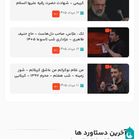
کریمی – شهادت حضرت رقیه علیها السلام
– تیر ۱۴۰۵ هیئت رایة العباس علیه السلام
۱۲ مرداد ۱۴۰۵
تک ، عبّاس، صاحب دل‌هاست – حاج حنیف
طاهری – عزاداری شب تاسوعا 1405
۱۲ مرداد ۱۴۰۵
من غلام نوکراتم من عاشق کربلاتم – شور
زمینه – شب هفتم – محرم 1397 – کربلایی
محمدحسین پویانفر
۱۱ مرداد ۱۴۰۵
آخرین دستاورد ها