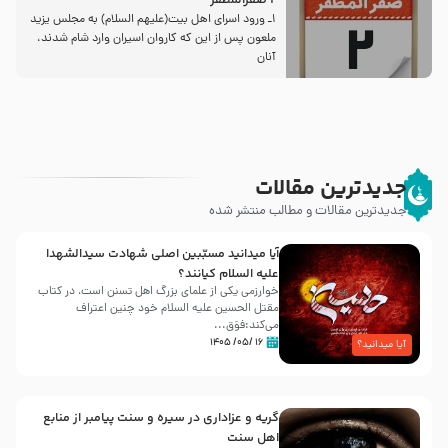
2 صفرالمظفر
1ـ ورود اسراى اهل بیت‌(علیهم السلام) به مجلس یزید
ملعون پس از این كه كاروان اسیران وارد شام شدند،
آنان
جدیدترین مقالات
جدیدترین مقالات و مطالب منتشر شده
آیا میدانید مسبّبین اصلی شهادت سیدالشهدا
علیه ‌السلام کیانند؟
خوارزمی یکی از علمای بزرگ اهل تسنن است، در کتاب
مقتل الحسین علیه ‌السلام خود چنین اعتراف
می‌کند:فوَق...
۱۶ /۰۵/ ۱۴۰۵
آیا میدانید؟
گریه و عزاداری در سیره و سنت پیامبر از منابع
اهل سنت