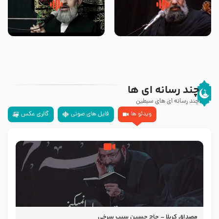
سلام جوانی که امام حسین علیه
زیارتی که اسباب رزق زیاد و عمر
السلام خودش جوابش را دادند
طولانی است حجت السلام حسین
-حجت الاسلام بندانی
یوسفی
چند رسانه ای ها
چند رسانه ای های سبطین
ویدئو ها
فایل های صوتی
گالری عکس
مصداق کربلا – حاج حسین سیب سرخی