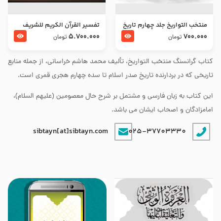
منتخب التواریخ جلد چهارم تاریخ
تفسير القرآن الكريم للشريف
امام زین العابدین و امام محمد
المرتضي قدس سرّه
5.700.000
700.000
تومان
تومان
باقر علیهما السلام
کتاب گرانسنگ منتخب التواريخ، تألیف محمد هاشم خراسانی، از جمله منابع
تاریخی که در بردارنده تاریخ صدر اسلام تا سده چهارم هجری قمری است.
این کتاب به زبان فارسی و مشتمل بر شرح حال معصومین (علیهم السلام)،
امامزادگان و اصحاب ایشان می باشد.
sibtayn[at]sibtayn.com
025-37703330