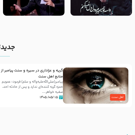
مصداق کربلا – حاج حسین سیب
شور ، حسینا! به‌ حق زهرا «أُنْظُرْ
سرخی
إِلَینا» – عزاداری شب هفتم ماه
محرّم 1405
جدیدت
گریه و عزاداری در سیره و سنت پیامبر از
منابع اهل سنت
پیامبر(صلی‌الله‌علیه‌وآله و سلم) فرمود: عمویم
حمزه گریه کننده‌ای ندارد و پس از حادثه احد،
صفیه خواهر...
۱۵ /۰۵/ ۱۴۰۵
اهل سنت