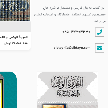
این کتاب به زبان فارسی و مشتمل بر شرح حال
معصومین (علیهم السلام)، امامزادگان و اصحاب ایشان
می باشد.
025-37703330
العروة الوثقى و التع
طرح جدید
19.800.000
تومان
sibtayn[at]sibtayn.com