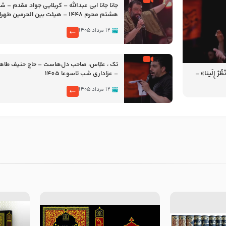
جانا جانا ابی عبدالله – کربلایی جواد مقدم – 
هشتم محرم 1448 – هیئت بین الحرمین طهران
۱۲ مرداد ۱۴۰۵
تک ، عبّاس، صاحب دل‌هاست – حاج حنیف طاه
رْ إِلَینا» –
– عزاداری شب تاسوعا 1405
14
۱۲ مرداد ۱۴۰۵