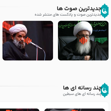
جدیدترین صوت ها
جدیدترین صوت و پادکست های منتشر شده
زوّار اربعین امام حسین (علیه
روضه جانسوز پاره های جگر امام
السلام) با این اشتیاق به زیارت
حسن مجتبی علیه السلام-حجت
بروند – آیت الله وحید خراسانی
الاسلام بندانی
چند رسانه ای ها
چند رسانه ای های سبطین