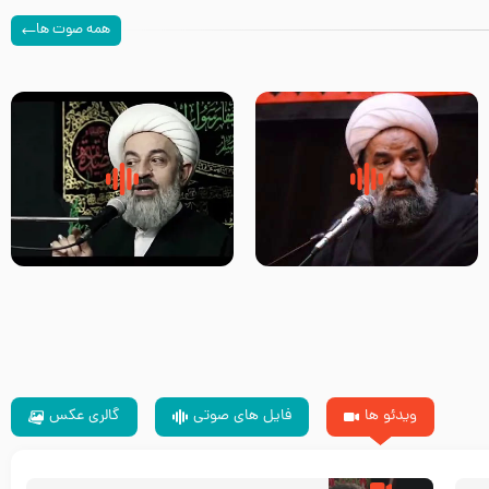
همه صوت ها
سلام جوانی که امام حسین علیه
زیارتی که اسباب رزق زیاد و عمر
السلام خودش جوابش را دادند
طولانی است حجت السلام حسین
-حجت الاسلام بندانی
یوسفی
ویدئو ها
فایل های صوتی
گالری عکس