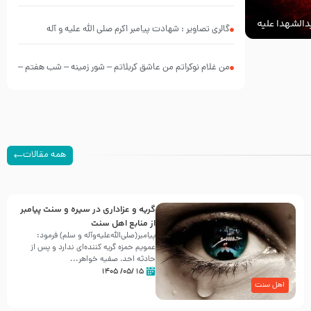
الشهدا علیه
گالری تصاویر : شهادت پیامبر اکرم صلی الله علیه و آله
من غلام نوکراتم من عاشق کربلاتم – شور زمینه – شب هفتم –
محرم 1397 – کربلایی محمدحسین پویانفر
همه مقالات
گریه و عزاداری در سیره و سنت پیامبر
از منابع اهل سنت
پیامبر(صلی‌الله‌علیه‌وآله و سلم) فرمود:
عمویم حمزه گریه کننده‌ای ندارد و پس از
حادثه احد، صفیه خواهر...
۱۵ /۰۵/ ۱۴۰۵
اهل سنت