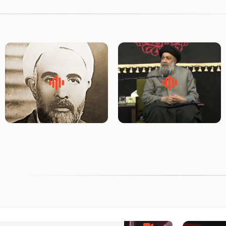
لقب حضرت رقیه سلام الله علیها
روضه‌ی مجلس یزید ملعون و
به چه معناست – حجت الاسلام
اسارت اهل‌بیت علیهم‌السلام –
علوی تهرانی
مرحوم حجت‌الاسلام شیخ علی
محدث زاده