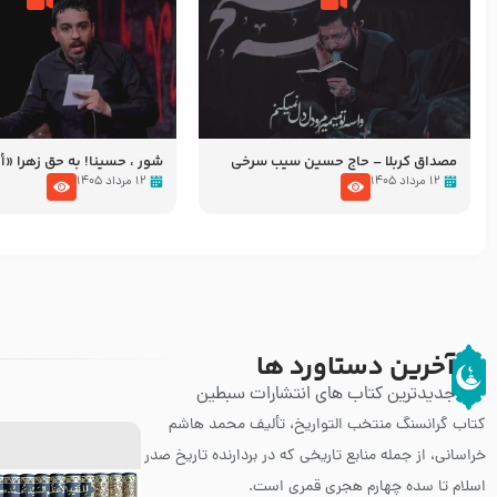
مصداق کربلا – حاج حسین سیب سرخی
شور ، حسینا! به‌ حق زهرا «أُنْظُ
عزاداری شب هفتم ماه محرّم 05
۱۲ مرداد ۱۴۰۵
۱۲ مرداد ۱۴۰۵
آخرین دستاورد ها
جدیدترین کتاب های انتشارات سبطین
کتاب گرانسنگ منتخب التواريخ، تألیف محمد هاشم
خراسانی، از جمله منابع تاریخی که در بردارنده تاریخ صدر
اسلام تا سده چهارم هجری قمری است.