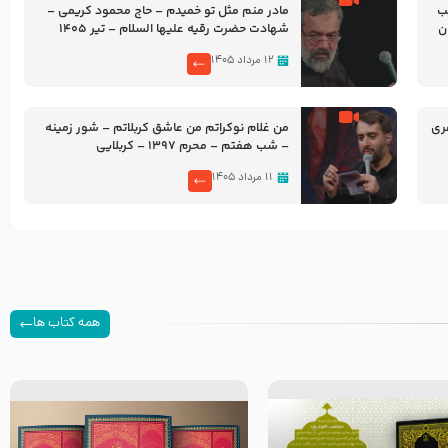
شب
مادر منم مثل تو خمیدم – حاج محمود کریمی –
شهادت حضرت رقیه علیها السلام – تیر ۱۴۰۵
هیئت رایة العباس علیه السلام
۱۲ مرداد ۱۴۰۵
ری
من غلام نوکراتم من عاشق کربلاتم – شور زمینه
– شب هفتم – محرم 1397 – کربلایی
محمدحسین پویانفر
۱۱ مرداد ۱۴۰۵
همه کتاب ها