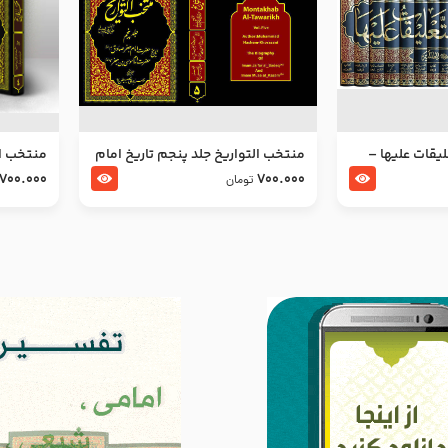
ليقات عليها –
منتخب التواریخ جلد پنجم تاریخ امام
منتخب ال
جعفر صادق و امام موسی بن جعفر
زین العا
700.000
700.000
تومان
علیهما السلام
علیهما ا