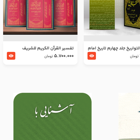
تواریخ جلد چهارم تاریخ امام
تفسير القرآن الكريم للشريف
بدین و امام محمد باقر
المرتضي قدس سرّه
5.700.000
تومان
تومان
لسلام