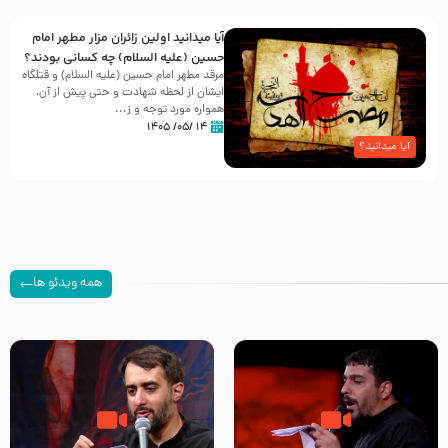
آیا میدانید اولین زائران مزار مطهر امام
حسین (علیه السلام) چه کسانی بودند؟
مرقد مطهر امام حسین (علیه السلام) و قتلگاه
ایشان از لحظه شهادت و حتی پیش از آن،
همواره مورد توجه و ز...
۱۴ /۰۵/ ۱۴۰۵
آیا میدانید؟
همه ویدئو ها