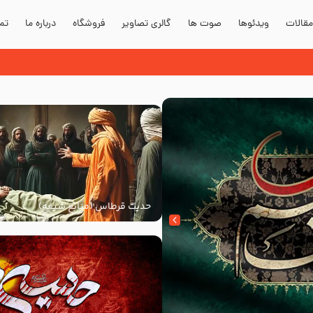
قالات
ویدئوها
صوت ها
گالری تصاویر
فروشگاه
درباره ما
تما
حدیث قرطاس (منابع شیعه)