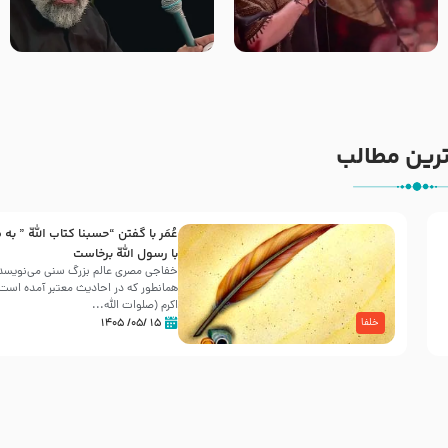
جانا جانا ابی عبدالله – کربلایی
مادر منم مثل تو خمیدم – حاج
جواد مقدم – شب هشتم محرم
محمود کریمی – شهادت حضرت
1448 – هیئت بین الحرمین طهران
رقیه علیها السلام – تیر ۱۴۰۵
هیئت رایة العباس علیه السلام
رین مطالب
عُمَر با گفتن “حسبنا كتاب اللّه ” به
30 صفر المظفر
با رسول اللّه برخاست
خفاجی مصری عالم بزرگ سنی می‌نویسد 
همانطور که در احادیث معتبر آمده است، 
شهادت حضرت علی بن موسی الرضا (علیه السلام) در رو
اکرم (صلوات اللّه...
آخـر صفر سـال 203 هـ .ق. هشـتمین اختر تابناک امامت
۱۵ /۰۵/ ۱۴۰۵
خلفا