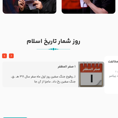
تک ، عبّاس، صاحب دل‌هاست –
من غلام نوکراتم من عاشق
حاج حنیف طاهری – عزاداری شب
کربلاتم – شور زمینه – شب هفتم
تاسوعا 1405
– محرم 1397 – کربلایی
محمدحسین پویانفر
روز شمار تاریخ اسلام
 مخالفت
1 صفر المظفر
:
پیامبر
ز
1ـ وقوع جنگ صفین روز اول ماه صفر سال 38 هـ .ق.
جنگ صفین رخ داد. ماجرا از آن جا