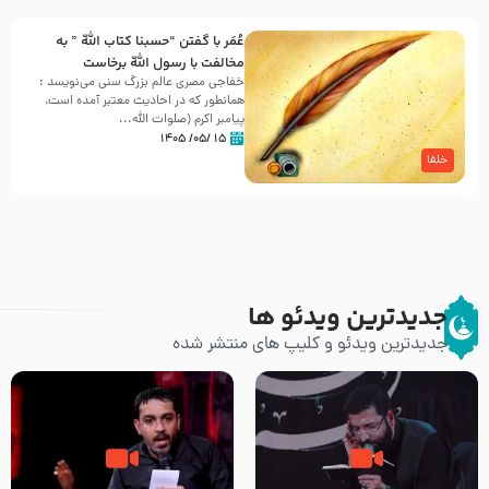
عُمَر با گفتن “حسبنا كتاب اللّه ” به
مخالفت با رسول اللّه برخاست
خفاجی مصری عالم بزرگ سنی می‌نویسد :
همانطور که در احادیث معتبر آمده است،
پیامبر اکرم (صلوات اللّه...
۱۵ /۰۵/ ۱۴۰۵
خلفا
جدیدترین ویدئو ها
جدیدترین ویدئو و کلیپ های منتشر شده