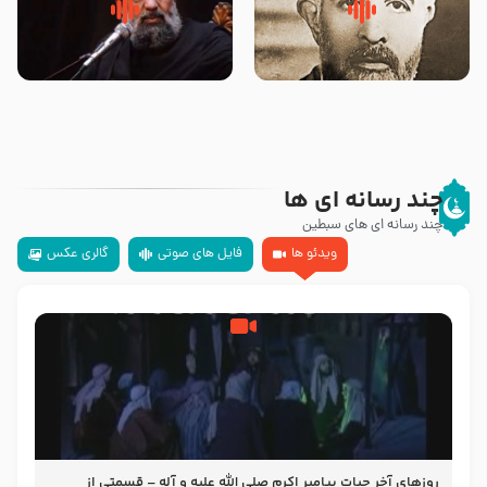
روضه‌ی مجلس یزید ملعون و
سلام جوانی که امام حسین علیه
اسارت اهل‌بیت علیهم‌السلام –
السلام خودش جوابش را دادند
مرحوم حجت‌الاسلام شیخ علی
-حجت الاسلام بندانی
محدث زاده
چند رسانه ای ها
چند رسانه ای های سبطین
ویدئو ها
فایل های صوتی
گالری عکس
روزهای آخر حیات پیامبر اکرم صلی الله علیه و آله – قسمتی از