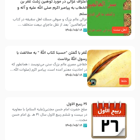
اعتراف غزالی در مورد توهین زشت عُمَر بن
الخطاب به پیامبر اکرم صلی الله علیه و آله و
سلم
غزالی عالم بزرگ و صوفی مسلك اهل سقيفه در کتاب
“سرالعالمین” بعد از نقل ماجرای بیعت متخلف ...
اهل سنت
۱۸ /۰۵/ ۱۴۰۵
عُمَر با گفتن “حسبنا كتاب اللّه ” به مخالفت با
رسول اللّه برخاست
خفاجی مصری عالم بزرگ سنی می‌نویسد : همانطور که
در احادیث معتبر آمده است، پیامبر اکرم (صلوات اللّه...
۱۸ /۰۵/ ۱۴۰۵
خلفا
26 ربيع الاول
صلح حضرت امام حسن مجتبی(علیه السلام) با معاویه
در بیست و ششم ربیع الاول سال 41 هـ .ق امام حسن
مجت...
۱۸ /۰۵/ ۱۴۰۵