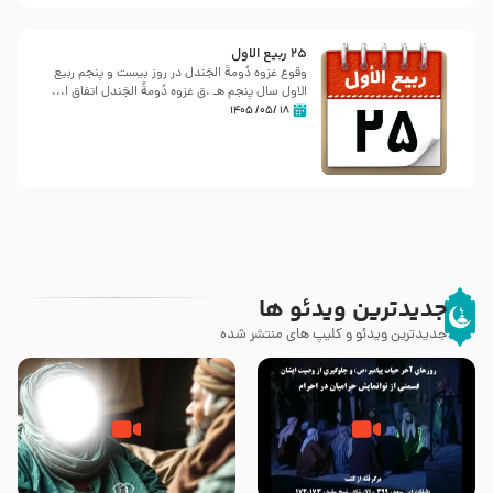
25 ربيع الاول
وقوع غزوه دُومةُ الجَندل در روز بیست و پنجم ربیع
الاول سال پنجم هـ .ق غزوه دُومةُ الجَندل اتفاق ا...
۱۸ /۰۵/ ۱۴۰۵
جدیدترین ویدئو ها
جدیدترین ویدئو و کلیپ های منتشر شده
روزهای آخر حیات پیامبر اکرم صلی
وصیتی که نوشته نشد (حدیث
الله علیه و آله – قسمتی از
قرطاس)