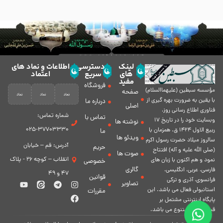
لینک
دسترسی
اطلاعات و نماد های
های
سریع
اعتماد
مفید
فروشگاه
مؤسسه سبطين (عليهماالسلام)
صفحه
با يقين به ضرورت بهره گیرى از
درباره ما
اصلی
فناورى اطلاع رسانى روز،
شماره تماس:
تماس با
وبسایت خود را در تاريخ 17
نوشته ها
37703330-025
ربيع الاول 1424 ق. همزمان با
ما
ویدئو ها
سالروز ميلاد حضرت رسول اكرم
آدرس: قم – خیابان
حریم
(صلی الله علیه و آله) افتتاح
صوت ها
انقلاب – کوچه 26 - پلاک
نمود و هم اكنون با زبان های
خصوصی
گالری
فارسی، عربى، انگلیسی،
47 و 49
قوانین
فرانسوی، آذری و ترکی
تصاویر
استانبولی فعال مى باشد. اين
مقررات
پايگاه اينترنتى مشتمل بر
قسمت هاى متنوع مى باشد.