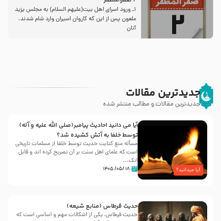
2 صفرالمظفر
1ـ ورود اسراى اهل بیت‌(علیهم السلام) به مجلس یزید
ملعون پس از این كه كاروان اسیران وارد شام شدند،
آنان
جدیدترین مقالات
جدیدترین مقالات و مطالب منتشر شده
آیا می دانید احادیث پیامبر(صلی الله علیه و آله)
توسط خلفا به آتش کشیده شد؟
مسأله منع کتابت حدیث توسط خلفا از مسلمات تاریخی
است که علمای اهل سنت بر آن تصریح کرده اند و قابل
انک...
۱۸ /۰۵/ ۱۴۰۵
آیا میدانید؟
حدیث قرطاس (منابع شیعه)
حدیث قرطاس، یکی از اشکالات مهم و اساسی است که