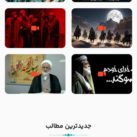
نوانمایش حرامیان در احرام – 1389
‌‌‌‌‌‌‌داستان ترور نافرجام رسول خدا
قسمتی از نوا نمایش بیرق ماندگار
صلی الله علیه و آله – شهادت
بیان توطئه های منافقین پیش از
پیامبر اکرم صلی الله علیه و آله
شهادت پیامبر اکرم صلی الله علیه
و آله
خطبه حضرت سلمان سه روز پس از
شهادت پیامبر اکرم صلی الله علیه
مادر داعش – حجت الاسلام جباری
و آله
جدیدترین مطالب