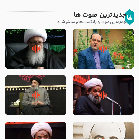
جدیدترین صوت ها
جدیدترین صوت و پادکست های منتشر شده
پیامبر صلی الله علیه وآله و سلم
زوّار اربعین امام حسین (علیه
فرمودند وای بر بچه های آخر
السلام) با این اشتیاق به زیارت
الزمان- دکتر هزار
بروند – آیت الله وحید خراسانی
روضه جانسوز پاره های جگر امام
لقب حضرت رقیه سلام الله علیها به
حسن مجتبی علیه السلام-حجت
چه معناست – حجت الاسلام علوی
الاسلام بندانی
تهرانی