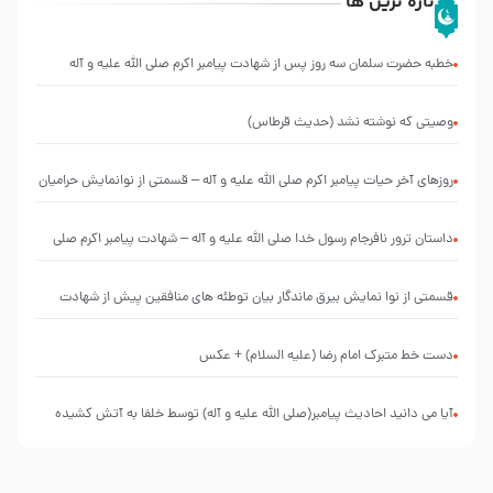
تازه ترین ها
خطبه حضرت سلمان سه روز پس از شهادت پیامبر اکرم صلی الله علیه و آله
وصیتی که نوشته نشد (حدیث قرطاس)
روزهای آخر حیات پیامبر اکرم صلی الله علیه و آله – قسمتی از نوانمایش حرامیان
در احرام – 1389
‌‌‌‌‌‌‌داستان ترور نافرجام رسول خدا صلی الله علیه و آله – شهادت پیامبر اکرم صلی
الله علیه و آله
قسمتی از نوا نمایش بیرق ماندگار بیان توطئه های منافقین پیش از شهادت
پیامبر اکرم صلی الله علیه و آله
دست خط متبرک امام رضا (علیه السلام) + عکس
آیا می دانید احادیث پیامبر(صلی الله علیه و آله) توسط خلفا به آتش کشیده
شد؟