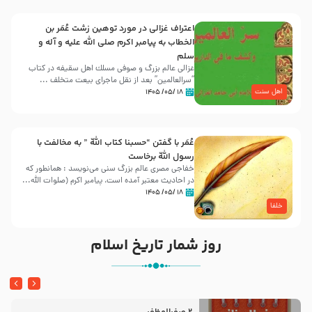
اعتراف غزالی در مورد توهین زشت عُمَر بن
الخطاب به پیامبر اکرم صلی الله علیه و آله و
سلم
غزالی عالم بزرگ و صوفی مسلك اهل سقيفه در کتاب
“سرالعالمین” بعد از نقل ماجرای بیعت متخلف ...
اهل سنت
۱۸ /۰۵/ ۱۴۰۵
عُمَر با گفتن “حسبنا كتاب اللّه ” به مخالفت با
رسول اللّه برخاست
خفاجی مصری عالم بزرگ سنی می‌نویسد : همانطور که
در احادیث معتبر آمده است، پیامبر اکرم (صلوات اللّه...
۱۸ /۰۵/ ۱۴۰۵
خلفا
روز شمار تاریخ اسلام