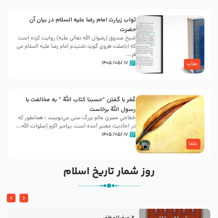
ثواب زیارت امام رضا علیه السلام در بیان آن
حضرت
شیخ صدوق (رضوان الله تعالی علیه) روایت کرده است
که اباصلت هروی گوید:شنیدم امام رضا علیه السلام می
فر...
۱۷ /۰۵/ ۱۴۰۵
عقاید
عُمَر با گفتن “حسبنا كتاب اللّه ” به مخالفت با
رسول اللّه برخاست
خفاجی مصری عالم بزرگ سنی می‌نویسد : همانطور که
در احادیث معتبر آمده است، پیامبر اکرم (صلوات اللّه...
۱۷ /۰۵/ ۱۴۰۵
خلفا
روز شمار تاریخ اسلام