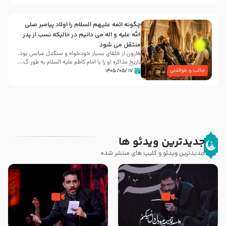
چگونه ائمه علیهم السلام را اولاد پیامبر صلی
الله علیه و اله می دانیم در حالیکه نسب از پدر
منتقل می شود
هارون از خلفای بسیار خودخواه و سنگدل عباسی بود.
تاریخ مذاکره او را با امام کاظم علیه السلام به طور گ...
جالب و خواندنی
۱۷ /۰۵/ ۱۴۰۵
جدیدترین ویدئو ها
جدیدترین ویدئو و کلیپ های منتشر شده
مصداق کربلا – حاج حسین سیب
شور ، حسینا! به‌ حق زهرا «أُنْظُرْ
سرخی
إِلَینا» – عزاداری شب هفتم ماه