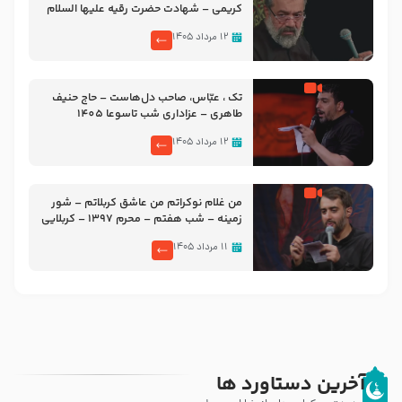
کریمی – شهادت حضرت رقیه علیها السلام
– تیر ۱۴۰۵ هیئت رایة العباس علیه السلام
۱۲ مرداد ۱۴۰۵
تک ، عبّاس، صاحب دل‌هاست – حاج حنیف
طاهری – عزاداری شب تاسوعا 1405
۱۲ مرداد ۱۴۰۵
من غلام نوکراتم من عاشق کربلاتم – شور
زمینه – شب هفتم – محرم 1397 – کربلایی
محمدحسین پویانفر
۱۱ مرداد ۱۴۰۵
آخرین دستاورد ها