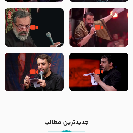
محرّم 1405
جانا جانا ابی عبدالله – کربلایی جواد
مادر منم مثل تو خمیدم – حاج
مقدم – شب هشتم محرم 1448 –
محمود کریمی – شهادت حضرت
هیئت بین الحرمین طهران
رقیه علیها السلام – تیر ۱۴۰۵
هیئت رایة العباس علیه السلام
تک ، عبّاس، صاحب دل‌هاست –
من غلام نوکراتم من عاشق کربلاتم
حاج حنیف طاهری – عزاداری شب
– شور زمینه – شب هفتم – محرم
تاسوعا 1405
1397 – کربلایی محمدحسین
پویانفر
جدیدترین مطالب