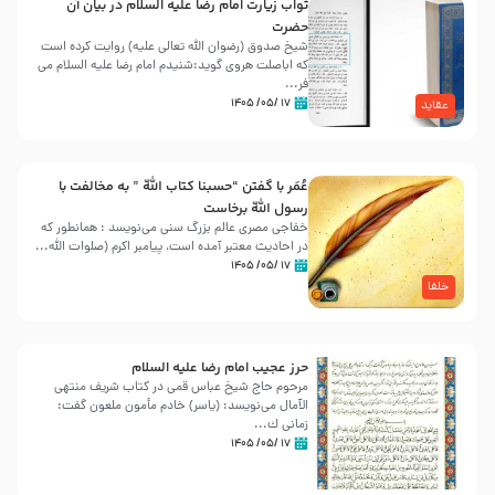
ثواب زیارت امام رضا علیه السلام در بیان آن
حضرت
شیخ صدوق (رضوان الله تعالی علیه) روایت کرده است
که اباصلت هروی گوید:شنیدم امام رضا علیه السلام می
فر...
۱۷ /۰۵/ ۱۴۰۵
عقاید
عُمَر با گفتن “حسبنا كتاب اللّه ” به مخالفت با
رسول اللّه برخاست
خفاجی مصری عالم بزرگ سنی می‌نویسد : همانطور که
در احادیث معتبر آمده است، پیامبر اکرم (صلوات اللّه...
۱۷ /۰۵/ ۱۴۰۵
خلفا
حرز عجیب امام رضا علیه السلام
مرحوم حاج شیخ عباس قمی در کتاب شریف منتهی
الآمال می‌نویسد: (ياسر) خادم مأمون ملعون گفت:
زمانى ك...
۱۷ /۰۵/ ۱۴۰۵