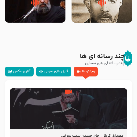
روضه‌ی مجلس یزید ملعون و
سلام جوانی که امام حسین علیه
اسارت اهل‌بیت علیهم‌السلام –
السلام خودش جوابش را دادند
مرحوم حجت‌الاسلام شیخ علی
-حجت الاسلام بندانی
محدث زاده
چند رسانه ای ها
چند رسانه ای های سبطین
ویدئو ها
فایل های صوتی
گالری عکس
مصداق کربلا – حاج حسین سیب سرخی