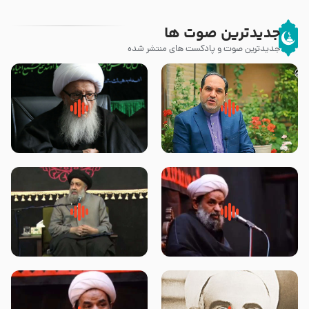
جدیدترین صوت ها
جدیدترین صوت و پادکست های منتشر شده
پیامبر صلی الله علیه وآله و سلم
زوّار اربعین امام حسین (علیه
فرمودند وای بر بچه های آخر
السلام) با این اشتیاق به زیارت
الزمان- دکتر هزار
بروند – آیت الله وحید خراسانی
روضه جانسوز پاره های جگر امام
لقب حضرت رقیه سلام الله علیها به
حسن مجتبی علیه السلام-حجت
چه معناست – حجت الاسلام علوی
الاسلام بندانی
تهرانی