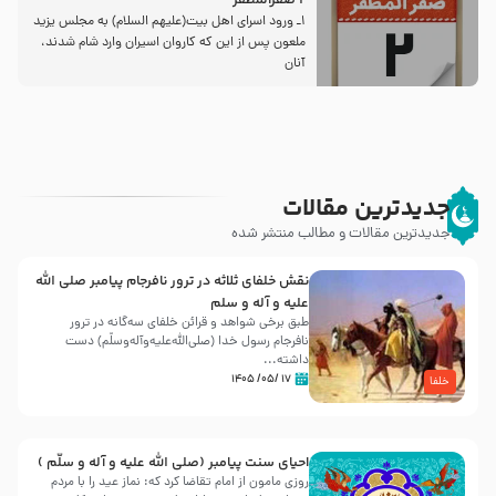
2 صفرالمظفر
1ـ ورود اسراى اهل بیت‌(علیهم السلام) به مجلس یزید
ملعون پس از این كه كاروان اسیران وارد شام شدند،
آنان
جدیدترین مقالات
جدیدترین مقالات و مطالب منتشر شده
نقش خلفای ثلاثه در ترور نافرجام پیامبر صلی الله
علیه و آله و سلم
طبق برخی شواهد و قرائن خلفای سه‌گانه در ترور
نافرجام رسول خدا (صلی‌الله‌علیه‌و‌آله‌وسلّم) دست
داشته‌...
۱۷ /۰۵/ ۱۴۰۵
خلفا
احیای سنت پیامبر (صلی الله علیه و آله و سلّم )
روزی مامون از امام تقاضا کرد که: نماز عید را با مردم