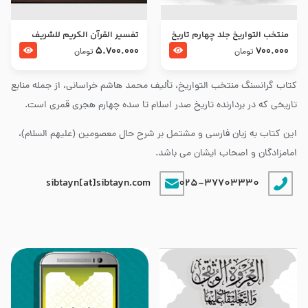
منتخب التواریخ جلد چهارم تاریخ
تفسير القرآن الكريم للشريف
امام زین العابدین و امام محمد
المرتضي قدس سرّه
5.700.000
700.000
تومان
تومان
باقر علیهما السلام
کتاب گرانسنگ منتخب التواريخ، تألیف محمد هاشم خراسانی، از جمله منابع
تاریخی که در بردارنده تاریخ صدر اسلام تا سده چهارم هجری قمری است.
این کتاب به زبان فارسی و مشتمل بر شرح حال معصومین (علیهم السلام)،
امامزادگان و اصحاب ایشان می باشد.
sibtayn[at]sibtayn.com
025-37703330