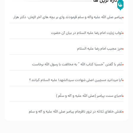
تازه ترین ها
پیامبر صلی الله علیه وآله و سلم فرمودند وای بر بچه های آخر الزمان- دکتر هزار
ثواب زیارت امام رضا علیه السلام در بیان آن حضرت
حرز عجیب امام رضا علیه السلام
عُمَر با گفتن “حسبنا كتاب اللّه ” به مخالفت با رسول اللّه برخاست
آیا میدانید مسبّبین اصلی شهادت سیدالشهدا علیه ‌السلام کیانند؟
احیای سنت پیامبر (صلی الله علیه و آله و سلّم )
نقش خلفای ثلاثه در ترور نافرجام پیامبر صلی الله علیه و آله و سلم