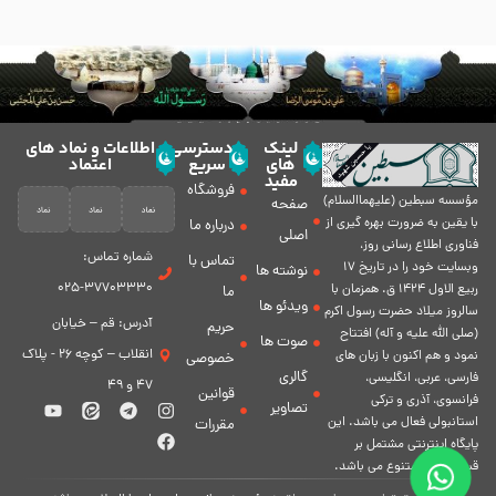
لینک
دسترسی
اطلاعات و نماد های
های
سریع
اعتماد
مفید
فروشگاه
مؤسسه سبطين (عليهماالسلام)
صفحه
با يقين به ضرورت بهره گیرى از
درباره ما
اصلی
فناورى اطلاع رسانى روز،
شماره تماس:
تماس با
وبسایت خود را در تاريخ 17
نوشته ها
37703330-025
ربيع الاول 1424 ق. همزمان با
ما
ویدئو ها
سالروز ميلاد حضرت رسول اكرم
آدرس: قم – خیابان
حریم
(صلی الله علیه و آله) افتتاح
صوت ها
انقلاب – کوچه 26 - پلاک
نمود و هم اكنون با زبان های
خصوصی
گالری
فارسی، عربى، انگلیسی،
47 و 49
قوانین
فرانسوی، آذری و ترکی
تصاویر
استانبولی فعال مى باشد. اين
مقررات
پايگاه اينترنتى مشتمل بر
قسمت هاى متنوع مى باشد.