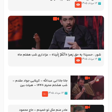
۱۲ مرداد ۱۴۰۵
شور ، حسینا! به‌ حق زهرا «أُنْظُرْ إِلَینا» – عزاداری شب هفتم ماه
محرّم 1405
۱۲ مرداد ۱۴۰۵
جانا جانا ابی عبدالله – کربلایی جواد مقدم –
شب هشتم محرم 1448 – هیئت بین
الحرمین طهران
۱۲ مرداد ۱۴۰۵
مادر منم مثل تو خمیدم – حاج محمود