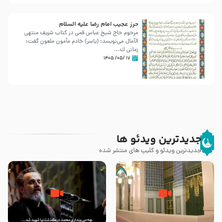
حرز عجیب امام رضا علیه السلام
مرحوم حاج شیخ عباس قمی در کتاب شریف منتهی
الآمال می‌نویسد: (ياسر) خادم مأمون ملعون گفت:
زمانى ك...
۱۷ /۰۵/ ۱۴۰۵
جدیدترین ویدئو ها
جدیدترین ویدئو و کلیپ های منتشر شده
زیارت پیامبر اکرم صلی الله علیه و
اله و سلم در مدینه به همراه
مرگ یا قتل – ملا باسم کربلایی