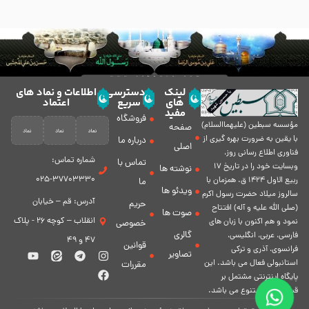
لینک
دسترسی
اطلاعات و نماد های
های
سریع
اعتماد
مفید
فروشگاه
مؤسسه سبطين (عليهماالسلام)
صفحه
با يقين به ضرورت بهره گیرى از
درباره ما
اصلی
فناورى اطلاع رسانى روز،
شماره تماس:
تماس با
وبسایت خود را در تاريخ 17
نوشته ها
37703330-025
ربيع الاول 1424 ق. همزمان با
ما
ویدئو ها
سالروز ميلاد حضرت رسول اكرم
آدرس: قم – خیابان
حریم
(صلی الله علیه و آله) افتتاح
صوت ها
انقلاب – کوچه 26 - پلاک
نمود و هم اكنون با زبان های
خصوصی
گالری
فارسی، عربى، انگلیسی،
47 و 49
قوانین
فرانسوی، آذری و ترکی
تصاویر
استانبولی فعال مى باشد. اين
مقررات
پايگاه اينترنتى مشتمل بر
قسمت هاى متنوع مى باشد.