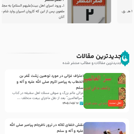
2 صفرالمظفر
1ـ ورود اسراى اهل بیت‌(علیهم السلام) به مجلس یزید
ملعون پس از این كه كاروان اسیران وارد شام شدند،
آنان
جدیدترین مقالات
جدیدترین مقالات و مطالب منتشر شده
اعتراف غزالی در مورد توهین زشت عُمَر بن
الخطاب به پیامبر اکرم صلی الله علیه و آله و
سلم
غزالی عالم بزرگ و صوفی مسلك اهل سقيفه در کتاب
“سرالعالمین” بعد از نقل ماجرای بیعت متخلف ...
اهل سنت
۱۷ /۰۵/ ۱۴۰۵
نقش خلفای ثلاثه در ترور نافرجام پیامبر صلی الله
علیه و آله و سلم