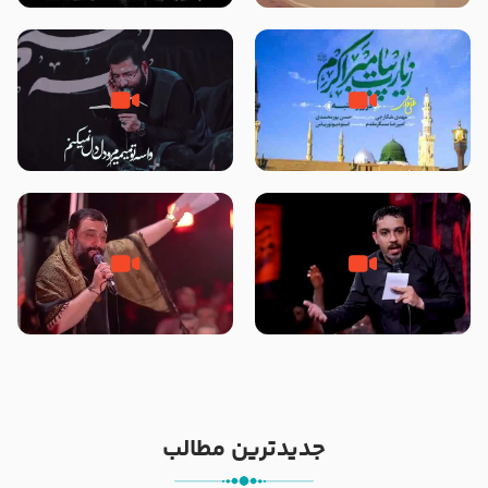
تصاویری از مسجد النبی
زیارت پیامبر اکرم صلی الله علیه و
مصداق کربلا – حاج حسین سیب
آله در روز شنبه با نوای علی فانی
سرخی
شور ، حسینا! به‌ حق زهرا «أُنْظُرْ
جانا جانا ابی عبدالله – کربلایی جواد
إِلَینا» – عزاداری شب هفتم ماه
مقدم – شب هشتم محرم 1448 –
محرّم 1405
هیئت بین الحرمین طهران
جدیدترین مطالب