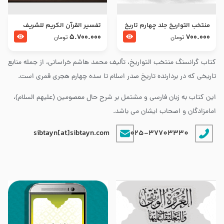
منتخب التواریخ جلد چهارم تاریخ
تفسير القرآن الكريم للشريف
امام زین العابدین و امام محمد
المرتضي قدس سرّه
5.700.000
700.000
تومان
تومان
باقر علیهما السلام
کتاب گرانسنگ منتخب التواريخ، تألیف محمد هاشم خراسانی، از جمله منابع
تاریخی که در بردارنده تاریخ صدر اسلام تا سده چهارم هجری قمری است.
این کتاب به زبان فارسی و مشتمل بر شرح حال معصومین (علیهم السلام)،
امامزادگان و اصحاب ایشان می باشد.
sibtayn[at]sibtayn.com
025-37703330