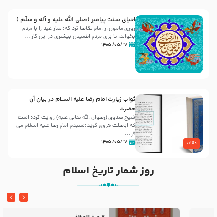
احیای سنت پیامبر (صلی الله علیه و آله و سلّم )
روزی مامون از امام تقاضا کرد که: نماز عید را با مردم
بخواند، تا برای مردم اطمینان بیشتری در این کار ...
۱۷ /۰۵/ ۱۴۰۵
ثواب زیارت امام رضا علیه السلام در بیان آن
حضرت
شیخ صدوق (رضوان الله تعالی علیه) روایت کرده است
که اباصلت هروی گوید:شنیدم امام رضا علیه السلام می
فر...
۱۷ /۰۵/ ۱۴۰۵
عقاید
روز شمار تاریخ اسلام