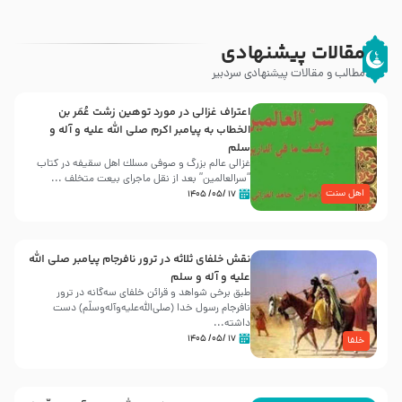
مقالات پیشنهادی
مطالب و مقالات پیشنهادی سردبیر
اعتراف غزالی در مورد توهین زشت عُمَر بن
الخطاب به پیامبر اکرم صلی الله علیه و آله و
سلم
غزالی عالم بزرگ و صوفی مسلك اهل سقيفه در کتاب
“سرالعالمین” بعد از نقل ماجرای بیعت متخلف ...
اهل سنت
۱۷ /۰۵/ ۱۴۰۵
نقش خلفای ثلاثه در ترور نافرجام پیامبر صلی الله
علیه و آله و سلم
طبق برخی شواهد و قرائن خلفای سه‌گانه در ترور
نافرجام رسول خدا (صلی‌الله‌علیه‌و‌آله‌وسلّم) دست
داشته‌...
۱۷ /۰۵/ ۱۴۰۵
خلفا