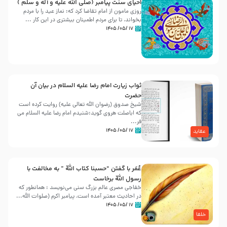
احیای سنت پیامبر (صلی الله علیه و آله و سلّم )
روزی مامون از امام تقاضا کرد که: نماز عید را با مردم
بخواند، تا برای مردم اطمینان بیشتری در این کار ...
۱۷ /۰۵/ ۱۴۰۵
ثواب زیارت امام رضا علیه السلام در بیان آن
حضرت
شیخ صدوق (رضوان الله تعالی علیه) روایت کرده است
که اباصلت هروی گوید:شنیدم امام رضا علیه السلام می
فر...
۱۷ /۰۵/ ۱۴۰۵
عقاید
عُمَر با گفتن “حسبنا كتاب اللّه ” به مخالفت با
رسول اللّه برخاست
خفاجی مصری عالم بزرگ سنی می‌نویسد : همانطور که
در احادیث معتبر آمده است، پیامبر اکرم (صلوات اللّه...
۱۷ /۰۵/ ۱۴۰۵
خلفا