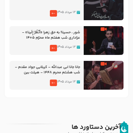
۱۲ مرداد ۱۴۰۵
شور ، حسینا! به‌ حق زهرا «أُنْظُرْ إِلَینا» –
عزاداری شب هفتم ماه محرّم 1405
۱۲ مرداد ۱۴۰۵
جانا جانا ابی عبدالله – کربلایی جواد مقدم –
شب هشتم محرم 1448 – هیئت بین
الحرمین طهران
۱۲ مرداد ۱۴۰۵
آخرین دستاورد ها