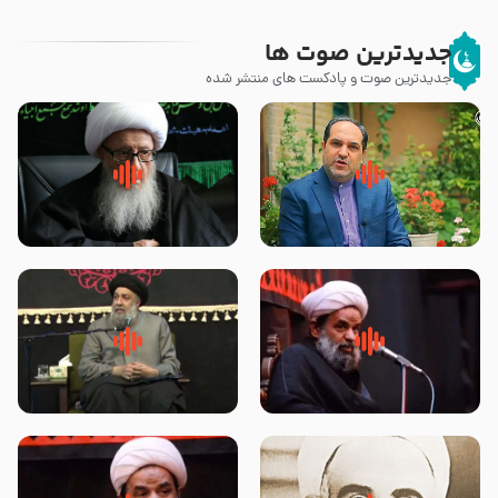
جدیدترین صوت ها
جدیدترین صوت و پادکست های منتشر شده
پیامبر صلی الله علیه وآله و سلم
زوّار اربعین امام حسین (علیه
فرمودند وای بر بچه های آخر
السلام) با این اشتیاق به زیارت
الزمان- دکتر هزار
بروند – آیت الله وحید خراسانی
روضه جانسوز پاره های جگر امام
لقب حضرت رقیه سلام الله علیها به
حسن مجتبی علیه السلام-حجت
چه معناست – حجت الاسلام علوی
الاسلام بندانی
تهرانی