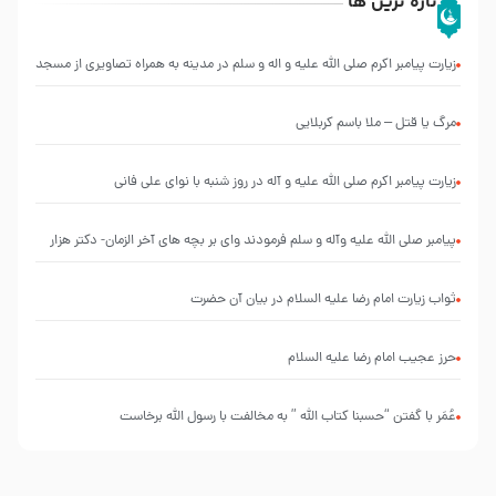
تازه ترین ها
زیارت پیامبر اکرم صلی الله علیه و اله و سلم در مدینه به همراه تصاویری از مسجد
النبی
مرگ یا قتل – ملا باسم کربلایی
زیارت پیامبر اکرم صلی الله علیه و آله در روز شنبه با نوای علی فانی
پیامبر صلی الله علیه وآله و سلم فرمودند وای بر بچه های آخر الزمان- دکتر هزار
ثواب زیارت امام رضا علیه السلام در بیان آن حضرت
حرز عجیب امام رضا علیه السلام
عُمَر با گفتن “حسبنا كتاب اللّه ” به مخالفت با رسول اللّه برخاست