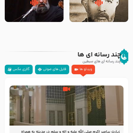
روضه‌ی مجلس یزید ملعون و
سلام جوانی که امام حسین علیه
اسارت اهل‌بیت علیهم‌السلام –
السلام خودش جوابش را دادند
مرحوم حجت‌الاسلام شیخ علی
-حجت الاسلام بندانی
محدث زاده
چند رسانه ای ها
چند رسانه ای های سبطین
ویدئو ها
فایل های صوتی
گالری عکس
زیارت پیامبر اکرم صلی الله علیه و اله و سلم در مدینه به همراه