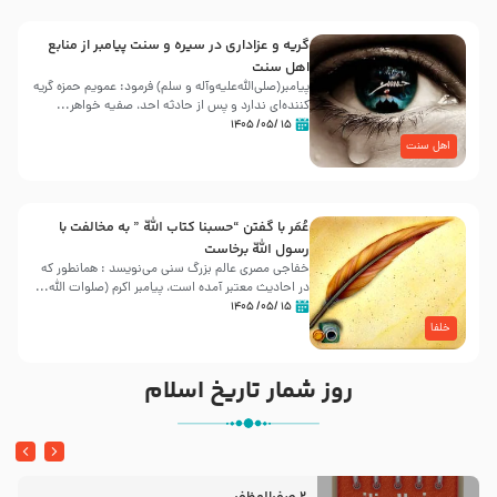
گریه و عزاداری در سیره و سنت پیامبر از منابع
اهل سنت
پیامبر(صلی‌الله‌علیه‌وآله و سلم) فرمود: عمویم حمزه گریه
کننده‌ای ندارد و پس از حادثه احد، صفیه خواهر...
۱۵ /۰۵/ ۱۴۰۵
اهل سنت
عُمَر با گفتن “حسبنا كتاب اللّه ” به مخالفت با
رسول اللّه برخاست
خفاجی مصری عالم بزرگ سنی می‌نویسد : همانطور که
در احادیث معتبر آمده است، پیامبر اکرم (صلوات اللّه...
۱۵ /۰۵/ ۱۴۰۵
خلفا
روز شمار تاریخ اسلام