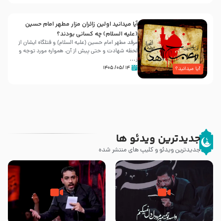
آیا میدانید اولین زائران مزار مطهر امام حسین
(علیه السلام) چه کسانی بودند؟
مرقد مطهر امام حسین (علیه السلام) و قتلگاه ایشان از
لحظه شهادت و حتی پیش از آن، همواره مورد توجه و
ز...
۱۴ /۰۵/ ۱۴۰۵
آیا میدانید؟
جدیدترین ویدئو ها
جدیدترین ویدئو و کلیپ های منتشر شده
مصداق کربلا – حاج حسین سیب
شور ، حسینا! به‌ حق زهرا «أُنْظُرْ
سرخی
إِلَینا» – عزاداری شب هفتم ماه