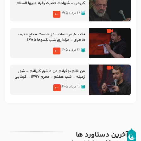
کریمی – شهادت حضرت رقیه علیها السلام
– تیر ۱۴۰۵ هیئت رایة العباس علیه السلام
۱۲ مرداد ۱۴۰۵
تک ، عبّاس، صاحب دل‌هاست – حاج حنیف
طاهری – عزاداری شب تاسوعا 1405
۱۲ مرداد ۱۴۰۵
من غلام نوکراتم من عاشق کربلاتم – شور
زمینه – شب هفتم – محرم 1397 – کربلایی
محمدحسین پویانفر
۱۱ مرداد ۱۴۰۵
آخرین دستاورد ها