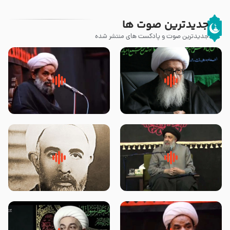
جدیدترین صوت ها
جدیدترین صوت و پادکست های منتشر شده
زوّار اربعین امام حسین (علیه
روضه جانسوز پاره های جگر امام
السلام) با این اشتیاق به زیارت
حسن مجتبی علیه السلام-حجت
بروند – آیت الله وحید خراسانی
الاسلام بندانی
لقب حضرت رقیه سلام الله علیها به
روضه‌ی مجلس یزید ملعون و
چه معناست – حجت الاسلام علوی
اسارت اهل‌بیت علیهم‌السلام –
تهرانی
مرحوم حجت‌الاسلام شیخ علی
محدث زاده