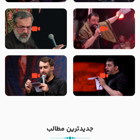
محرّم 1405
جانا جانا ابی عبدالله – کربلایی جواد
مادر منم مثل تو خمیدم – حاج
مقدم – شب هشتم محرم 1448 –
محمود کریمی – شهادت حضرت
هیئت بین الحرمین طهران
رقیه علیها السلام – تیر ۱۴۰۵
هیئت رایة العباس علیه السلام
تک ، عبّاس، صاحب دل‌هاست –
من غلام نوکراتم من عاشق کربلاتم
حاج حنیف طاهری – عزاداری شب
– شور زمینه – شب هفتم – محرم
تاسوعا 1405
1397 – کربلایی محمدحسین
پویانفر
جدیدترین مطالب