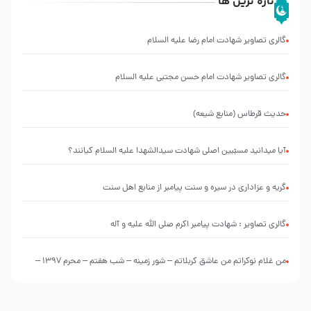
تازه ترین ها
گالری تصاویر شهادت امام رضا علیه السلام
گالری تصاویر شهادت امام حسن مجتبی علیه السلام
حدیث قرطاس (منابع شیعه)
آیا میدانید مسبّبین اصلی شهادت سیدالشهدا علیه ‌السلام کیانند؟
گریه و عزاداری در سیره و سنت پیامبر از منابع اهل سنت
گالری تصاویر : شهادت پیامبر اکرم صلی الله علیه و آله
من غلام نوکراتم من عاشق کربلاتم – شور زمینه – شب هفتم – محرم 1397 –
کربلایی محمدحسین پویانفر