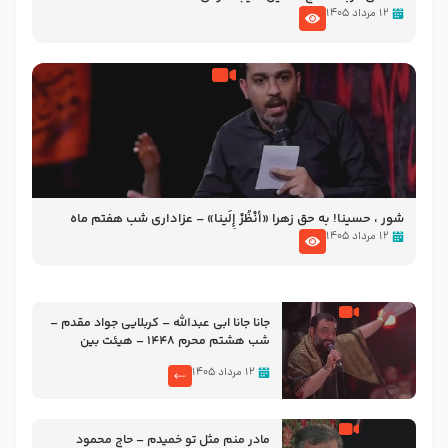
۱۲ مرداد ۱۴۰۵
شور ، حسینا! به‌ حق زهرا «أُنْظُرْ إِلَینا» – عزاداری شب هفتم ماه
محرّم 1405
۱۲ مرداد ۱۴۰۵
جانا جانا ابی عبدالله – کربلایی جواد مقدم –
شب هشتم محرم 1448 – هیئت بین
الحرمین طهران
۱۲ مرداد ۱۴۰۵
مادر منم مثل تو خمیدم – حاج محمود