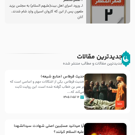
2 صفرالمظفر
1ـ ورود اسراى اهل بیت‌(علیهم السلام) به مجلس یزید
ملعون پس از این كه كاروان اسیران وارد شام شدند،
آنان
جدیدترین مقالات
جدیدترین مقالات و مطالب منتشر شده
حدیث قرطاس (منابع شیعه)
حدیث قرطاس، یکی از اشکالات مهم و اساسی است که
بر عمر بن خطاب گرفته شده است، این روایت ثابت
می‌کند که...
۱۶ /۰۵/ ۱۴۰۵
خلفا
آیا میدانید مسبّبین اصلی شهادت سیدالشهدا
علیه ‌السلام کیانند؟