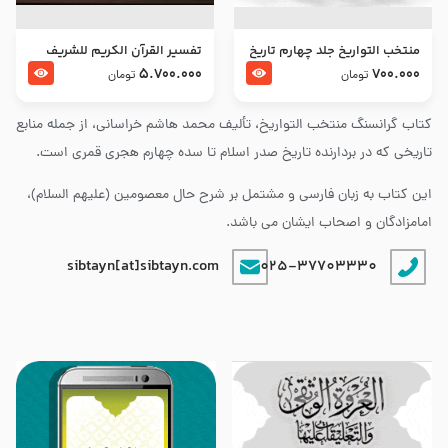
منتخب التواریخ جلد چهارم تاریخ
تفسير القرآن الكريم للشريف
امام زین العابدین و امام محمد
المرتضي قدس سرّه
5.700.000
700.000
تومان
تومان
باقر علیهما السلام
کتاب گرانسنگ منتخب التواريخ، تألیف محمد هاشم خراسانی، از جمله منابع
تاریخی که در بردارنده تاریخ صدر اسلام تا سده چهارم هجری قمری است.
این کتاب به زبان فارسی و مشتمل بر شرح حال معصومین (علیهم السلام)،
امامزادگان و اصحاب ایشان می باشد.
sibtayn[at]sibtayn.com
025-37703330