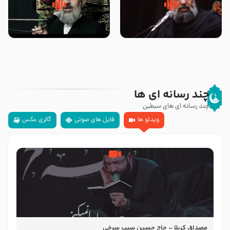
سلام جوانی که امام حسین علیه
زیارتی که اسباب رزق زیاد و عمر
السلام خودش جوابش را دادند
طولانی است حجت السلام حسین
-حجت الاسلام بندانی
یوسفی
چند رسانه ای ها
چند رسانه ای های سبطین
ویدئو ها
فایل های صوتی
گالری عکس
مصداق کربلا – حاج حسین سیب سرخی