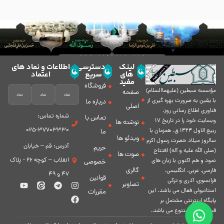
لینک
دسترسی
اطلاعات و نماد های
های
سریع
اعتماد
مفید
فروشگاه
مؤسسه سبطين (عليهماالسلام)
صفحه
با يقين به ضرورت بهره گیرى از
درباره ما
اصلی
فناورى اطلاع رسانى روز،
شماره تماس:
تماس با
وبسایت خود را در تاريخ 17
نوشته ها
37703330-025
ربيع الاول 1424 ق. همزمان با
ما
ویدئو ها
سالروز ميلاد حضرت رسول اكرم
آدرس: قم – خیابان
حریم
(صلی الله علیه و آله) افتتاح
صوت ها
انقلاب – کوچه 26 - پلاک
نمود و هم اكنون با زبان های
خصوصی
گالری
فارسی، عربى، انگلیسی،
47 و 49
قوانین
فرانسوی، آذری و ترکی
تصاویر
استانبولی فعال مى باشد. اين
مقررات
پايگاه اينترنتى مشتمل بر
قسمت هاى متنوع مى باشد.