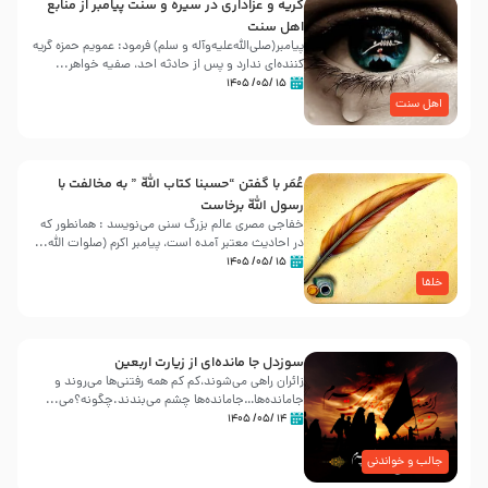
گریه و عزاداری در سیره و سنت پیامبر از منابع
اهل سنت
پیامبر(صلی‌الله‌علیه‌وآله و سلم) فرمود: عمویم حمزه گریه
کننده‌ای ندارد و پس از حادثه احد، صفیه خواهر...
۱۵ /۰۵/ ۱۴۰۵
اهل سنت
عُمَر با گفتن “حسبنا كتاب اللّه ” به مخالفت با
رسول اللّه برخاست
خفاجی مصری عالم بزرگ سنی می‌نویسد : همانطور که
در احادیث معتبر آمده است، پیامبر اکرم (صلوات اللّه...
۱۵ /۰۵/ ۱۴۰۵
خلفا
سوزدل جا مانده‌ای از زیارت اربعین
زائران راهی می‌شوند،کم‌ کم همه رفتنی‌ها می‌روند و
جامانده‌ها…جامانده‌ها چشم می‌بندند.چگونه؟می‌...
۱۴ /۰۵/ ۱۴۰۵
جالب و خواندنی