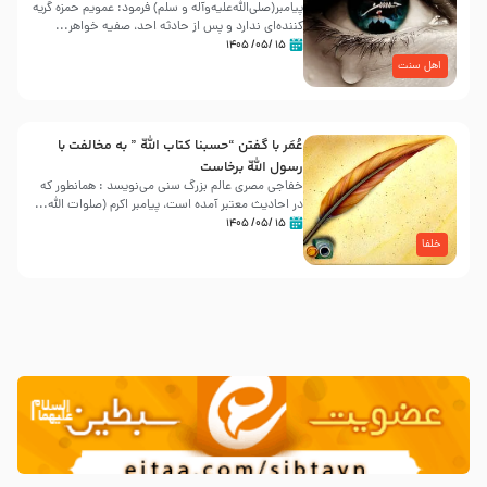
پیامبر(صلی‌الله‌علیه‌وآله و سلم) فرمود: عمویم حمزه گریه
کننده‌ای ندارد و پس از حادثه احد، صفیه خواهر...
۱۵ /۰۵/ ۱۴۰۵
اهل سنت
عُمَر با گفتن “حسبنا كتاب اللّه ” به مخالفت با
رسول اللّه برخاست
خفاجی مصری عالم بزرگ سنی می‌نویسد : همانطور که
در احادیث معتبر آمده است، پیامبر اکرم (صلوات اللّه...
۱۵ /۰۵/ ۱۴۰۵
خلفا