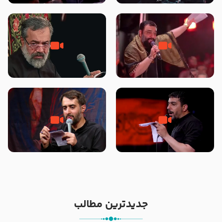
محرّم 1405
جانا جانا ابی عبدالله – کربلایی جواد
مادر منم مثل تو خمیدم – حاج
مقدم – شب هشتم محرم 1448 –
محمود کریمی – شهادت حضرت
هیئت بین الحرمین طهران
رقیه علیها السلام – تیر ۱۴۰۵
هیئت رایة العباس علیه السلام
تک ، عبّاس، صاحب دل‌هاست –
من غلام نوکراتم من عاشق کربلاتم
حاج حنیف طاهری – عزاداری شب
– شور زمینه – شب هفتم – محرم
تاسوعا 1405
1397 – کربلایی محمدحسین
پویانفر
جدیدترین مطالب