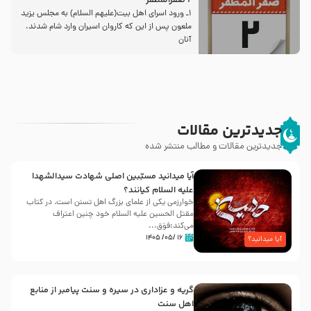
2 صفرالمظفر
1ـ ورود اسراى اهل بیت‌(علیهم السلام) به مجلس یزید
ملعون پس از این كه كاروان اسیران وارد شام شدند،
آنان
جدیدترین مقالات
جدیدترین مقالات و مطالب منتشر شده
آیا میدانید مسبّبین اصلی شهادت سیدالشهدا
علیه ‌السلام کیانند؟
خوارزمی یکی از علمای بزرگ اهل تسنن است، در کتاب
مقتل الحسین علیه ‌السلام خود چنین اعتراف
می‌کند:فوَق...
۱۶ /۰۵/ ۱۴۰۵
آیا میدانید؟
گریه و عزاداری در سیره و سنت پیامبر از منابع
اهل سنت