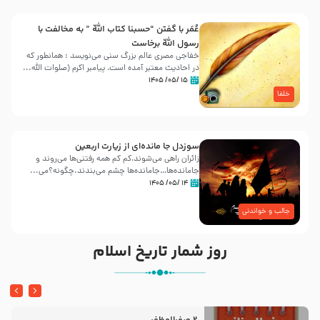
عُمَر با گفتن “حسبنا كتاب اللّه ” به مخالفت با
رسول اللّه برخاست
خفاجی مصری عالم بزرگ سنی می‌نویسد : همانطور که
در احادیث معتبر آمده است، پیامبر اکرم (صلوات اللّه...
۱۵ /۰۵/ ۱۴۰۵
خلفا
سوزدل جا مانده‌ای از زیارت اربعین
زائران راهی می‌شوند،کم‌ کم همه رفتنی‌ها می‌روند و
جامانده‌ها…جامانده‌ها چشم می‌بندند.چگونه؟می‌...
۱۴ /۰۵/ ۱۴۰۵
جالب و خواندنی
روز شمار تاریخ اسلام