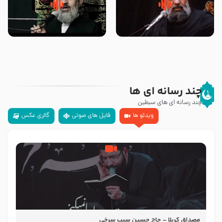
سلام جوانی که امام حسین علیه
زیارتی که اسباب رزق زیاد و عمر
السلام خودش جوابش را دادند
طولانی است حجت السلام حسین
-حجت الاسلام بندانی
یوسفی
چند رسانه ای ها
چند رسانه ای های سبطین
ویدئو ها
فایل های صوتی
گالری عکس
مصداق کربلا – حاج حسین سیب سرخی