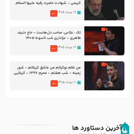
کریمی – شهادت حضرت رقیه علیها السلام
– تیر ۱۴۰۵ هیئت رایة العباس علیه السلام
۱۲ مرداد ۱۴۰۵
تک ، عبّاس، صاحب دل‌هاست – حاج حنیف
طاهری – عزاداری شب تاسوعا 1405
۱۲ مرداد ۱۴۰۵
من غلام نوکراتم من عاشق کربلاتم – شور
زمینه – شب هفتم – محرم 1397 – کربلایی
محمدحسین پویانفر
۱۱ مرداد ۱۴۰۵
آخرین دستاورد ها