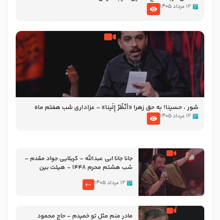
۱۲ مرداد ۱۴۰۵
شور ، حسینا! به‌ حق زهرا «أُنْظُرْ إِلَینا» – عزاداری شب هفتم ماه
محرّم 1405
۱۲ مرداد ۱۴۰۵
جانا جانا ابی عبدالله – کربلایی جواد مقدم –
شب هشتم محرم 1448 – هیئت بین
الحرمین طهران
۱۲ مرداد ۱۴۰۵
مادر منم مثل تو خمیدم – حاج محمود