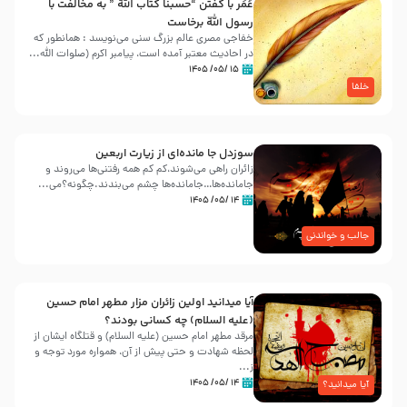
عُمَر با گفتن “حسبنا كتاب اللّه ” به مخالفت با
رسول اللّه برخاست
خفاجی مصری عالم بزرگ سنی می‌نویسد : همانطور که
در احادیث معتبر آمده است، پیامبر اکرم (صلوات اللّه...
۱۵ /۰۵/ ۱۴۰۵
خلفا
سوزدل جا مانده‌ای از زیارت اربعین
زائران راهی می‌شوند،کم‌ کم همه رفتنی‌ها می‌روند و
جامانده‌ها…جامانده‌ها چشم می‌بندند.چگونه؟می‌...
۱۴ /۰۵/ ۱۴۰۵
جالب و خواندنی
آیا میدانید اولین زائران مزار مطهر امام حسین
(علیه السلام) چه کسانی بودند؟
مرقد مطهر امام حسین (علیه السلام) و قتلگاه ایشان از
لحظه شهادت و حتی پیش از آن، همواره مورد توجه و
ز...
۱۴ /۰۵/ ۱۴۰۵
آیا میدانید؟