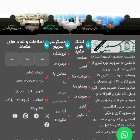
لینک
دسترسی
اطلاعات و نماد های
های
سریع
اعتماد
مفید
فروشگاه
مؤسسه سبطين (عليهماالسلام)
صفحه
با يقين به ضرورت بهره گیرى از
درباره ما
اصلی
فناورى اطلاع رسانى روز،
شماره تماس:
تماس با
وبسایت خود را در تاريخ 17
نوشته ها
37703330-025
ربيع الاول 1424 ق. همزمان با
ما
ویدئو ها
سالروز ميلاد حضرت رسول اكرم
آدرس: قم – خیابان
حریم
(صلی الله علیه و آله) افتتاح
صوت ها
انقلاب – کوچه 26 - پلاک
نمود و هم اكنون با زبان های
خصوصی
گالری
فارسی، عربى، انگلیسی،
47 و 49
قوانین
فرانسوی، آذری و ترکی
تصاویر
استانبولی فعال مى باشد. اين
مقررات
پايگاه اينترنتى مشتمل بر
قسمت هاى متنوع مى باشد.