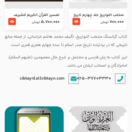
منتخب التواریخ جلد چهارم تاریخ
تفسير القرآن الكريم للشريف
امام زین العابدین و امام محمد
المرتضي قدس سرّه
5.700.000
700.000
تومان
تومان
باقر علیهما السلام
کتاب گرانسنگ منتخب التواريخ، تألیف محمد هاشم خراسانی، از جمله منابع
تاریخی که در بردارنده تاریخ صدر اسلام تا سده چهارم هجری قمری است.
این کتاب به زبان فارسی و مشتمل بر شرح حال معصومین (علیهم السلام)،
امامزادگان و اصحاب ایشان می باشد.
sibtayn[at]sibtayn.com
025-37703330