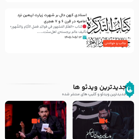
اسنادی کهن دال بر شهرت زیارت اربعین نزد
امامیه در قرن ۶ و ۷ هجری
کتاب «العَلَمُ المَشهور في فَوائِدِ فَضلِ الأيّامِ وَالشُّهورِ»
تألیف عالم برجسته‌ی اهل‌سنّت…...
۱۳ /۰۵/ ۱۴۰۵
جالب و خواندنی
جدیدترین ویدئو ها
جدیدترین ویدئو و کلیپ های منتشر شده
مصداق کربلا – حاج حسین سیب
شور ، حسینا! به‌ حق زهرا «أُنْظُرْ
سرخی
إِلَینا» – عزاداری شب هفتم ماه