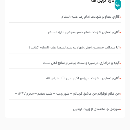
تازه ترین ها
گالری تصاویر شهادت امام رضا علیه السلام
گالری تصاویر شهادت امام حسن مجتبی علیه السلام
آیا میدانید مسبّبین اصلی شهادت سیدالشهدا علیه ‌السلام کیانند؟
گریه و عزاداری در سیره و سنت پیامبر از منابع اهل سنت
گالری تصاویر : شهادت پیامبر اکرم صلی الله علیه و آله
من غلام نوکراتم من عاشق کربلاتم – شور زمینه – شب هفتم – محرم 1397 –
کربلایی محمدحسین پویانفر
سوزدل جا مانده‌ای از زیارت اربعین