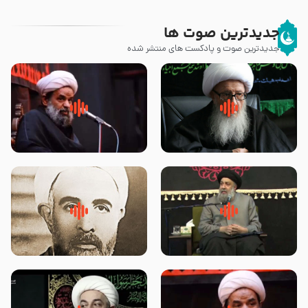
جدیدترین صوت ها
جدیدترین صوت و پادکست های منتشر شده
زوّار اربعین امام حسین (علیه
روضه جانسوز پاره های جگر امام
السلام) با این اشتیاق به زیارت
حسن مجتبی علیه السلام-حجت
بروند – آیت الله وحید خراسانی
الاسلام بندانی
لقب حضرت رقیه سلام الله علیها به
روضه‌ی مجلس یزید ملعون و
چه معناست – حجت الاسلام علوی
اسارت اهل‌بیت علیهم‌السلام –
تهرانی
مرحوم حجت‌الاسلام شیخ علی
محدث زاده