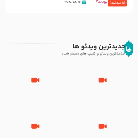
۱۴ /۰۵/ ۱۴۰۵
آیا میدانید؟
جدیدترین ویدئو ها
جدیدترین ویدئو و کلیپ های منتشر شده
مصداق کربلا – حاج حسین سیب
شور ، حسینا! به‌ حق زهرا «أُنْظُرْ
سرخی
إِلَینا» – عزاداری شب هفتم ماه
محرّم 1405
جانا جانا ابی عبدالله – کربلایی جواد
مادر منم مثل تو خمیدم – حاج