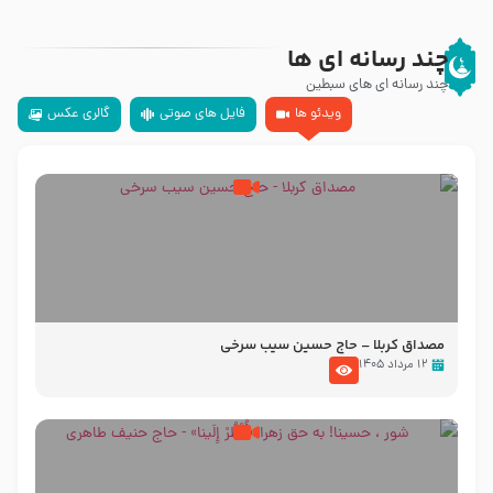
چند رسانه ای ها
چند رسانه ای های سبطین
ویدئو ها
فایل های صوتی
گالری عکس
مصداق کربلا – حاج حسین سیب سرخی
۱۲ مرداد ۱۴۰۵