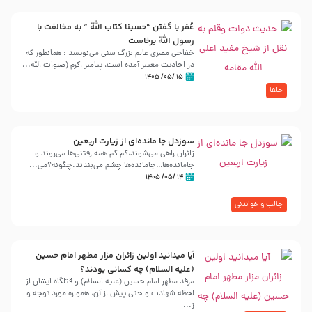
عُمَر با گفتن “حسبنا كتاب اللّه ” به مخالفت با
رسول اللّه برخاست
خفاجی مصری عالم بزرگ سنی می‌نویسد : همانطور که
در احادیث معتبر آمده است، پیامبر اکرم (صلوات اللّه...
۱۵ /۰۵/ ۱۴۰۵
خلفا
سوزدل جا مانده‌ای از زیارت اربعین
زائران راهی می‌شوند،کم‌ کم همه رفتنی‌ها می‌روند و
جامانده‌ها…جامانده‌ها چشم می‌بندند.چگونه؟می‌...
۱۴ /۰۵/ ۱۴۰۵
جالب و خواندنی
آیا میدانید اولین زائران مزار مطهر امام حسین
(علیه السلام) چه کسانی بودند؟
مرقد مطهر امام حسین (علیه السلام) و قتلگاه ایشان از
لحظه شهادت و حتی پیش از آن، همواره مورد توجه و
ز...