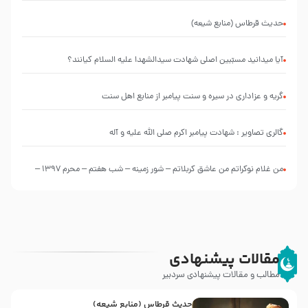
التعليقات
عليها”
حدیث قرطاس (منابع شیعه)
با
طرحی
بسیار
آیا میدانید مسبّبین اصلی شهادت سیدالشهدا علیه ‌السلام کیانند؟
زیبا و
شکیل
گریه و عزاداری در سیره و سنت پیامبر از منابع اهل سنت
گالری تصاویر : شهادت پیامبر اکرم صلی الله علیه و آله
من غلام نوکراتم من عاشق کربلاتم – شور زمینه – شب هفتم – محرم 1397 –
کربلایی محمدحسین پویانفر
مقالات پیشنهادی
مطالب و مقالات پیشنهادی سردبیر
حدیث قرطاس (منابع شیعه)