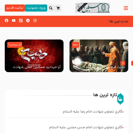
ورود عضویت
سایت قدیم
جدیدترین ها:
خلفا
آیا میدانید؟
حدیث قرطاس (منابع شیعه)
آیا میدانید مسبّبین اصلی شهادت
سیدالشهدا علیه ‌السلام کیانند؟
تازه ترین ها
انتشار
کتاب
گالری تصاویر شهادت امام رضا علیه السلام
”
العروة
الوثقى
گالری تصاویر شهادت امام حسن مجتبی علیه السلام
و