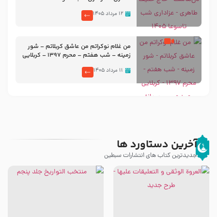
۱۲ مرداد ۱۴۰۵
من غلام نوکراتم من عاشق کربلاتم – شور
زمینه – شب هفتم – محرم 1397 – کربلایی
محمدحسین پویانفر
۱۱ مرداد ۱۴۰۵
آخرین دستاورد ها
جدیدترین کتاب های انتشارات سبطین