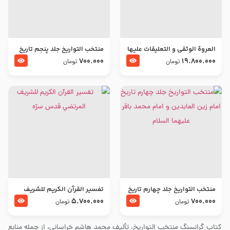
العروة الوثقى و التعليقات عليها
منتخب التواریخ جلد پنجم تاریخ
– طرح جدید
امام جعفر صادق و امام موسی
700.000
19.800.000
تومان
تومان
بن جعفر علیهما السلام
منتخب التواریخ جلد چهارم تاریخ
تفسير القرآن الكريم للشريف
امام زین العابدین و امام محمد
المرتضي قدس سرّه
5.700.000
700.000
تومان
تومان
باقر علیهما السلام
کتاب گرانسنگ منتخب التواريخ، تألیف محمد هاشم خراسانی، از جمله منابع