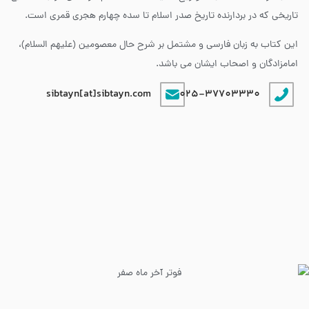
تاریخی که در بردارنده تاریخ صدر اسلام تا سده چهارم هجری قمری است.
این کتاب به زبان فارسی و مشتمل بر شرح حال معصومین (علیهم السلام)،
امامزادگان و اصحاب ایشان می باشد.
sibtayn[at]sibtayn.com
025-37703330