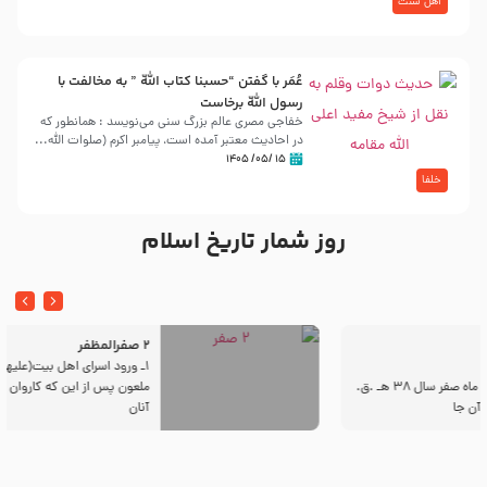
اهل سنت
عُمَر با گفتن “حسبنا كتاب اللّه ” به مخالفت با
رسول اللّه برخاست
خفاجی مصری عالم بزرگ سنی می‌نویسد : همانطور که
در احادیث معتبر آمده است، پیامبر اکرم (صلوات اللّه...
۱۵ /۰۵/ ۱۴۰۵
خلفا
روز شمار تاریخ اسلام
2 صفرالمظفر
1ـ ورود اسراى اهل بیت‌(علیهم السلام) به مجلس یزید
ملعون پس از این كه كاروان اسیران وارد شام شدند،
آنان