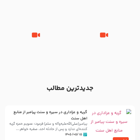
مقدم – شب هشتم محرم 1448 –
محمود کریمی – شهادت حضرت
هیئت بین الحرمین طهران
رقیه علیها السلام – تیر ۱۴۰۵
هیئت رایة العباس علیه السلام
تک ، عبّاس، صاحب دل‌هاست –
من غلام نوکراتم من عاشق کربلاتم
حاج حنیف طاهری – عزاداری شب
– شور زمینه – شب هفتم – محرم
تاسوعا 1405
1397 – کربلایی محمدحسین
پویانفر
جدیدترین مطالب
گریه و عزاداری در سیره و سنت پیامبر از منابع
اهل سنت
پیامبر(صلی‌الله‌علیه‌وآله و سلم) فرمود: عمویم حمزه گریه
کننده‌ای ندارد و پس از حادثه احد، صفیه خواهر...
۱۵ /۰۵/ ۱۴۰۵