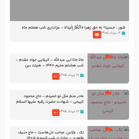
شور ، حسینا! به‌ حق زهرا «أُنْظُرْ إِلَینا» – عزاداری شب هفتم ماه
محرّم 1405
۱۲ مرداد ۱۴۰۵
جانا جانا ابی عبدالله – کربلایی جواد مقدم –
شب هشتم محرم 1448 – هیئت بین
الحرمین طهران
۱۲ مرداد ۱۴۰۵
مادر منم مثل تو خمیدم – حاج محمود
کریمی – شهادت حضرت رقیه علیها السلام
– تیر ۱۴۰۵ هیئت رایة العباس علیه السلام
۱۲ مرداد ۱۴۰۵
تک ، عبّاس، صاحب دل‌هاست – حاج حنیف
طاهری – عزاداری شب تاسوعا 1405