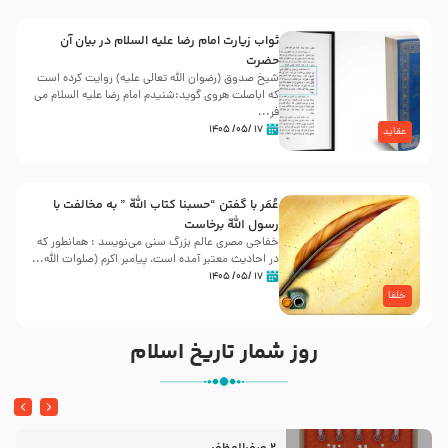
ثواب زیارت امام رضا علیه السلام در بیان آن
حضرت
شیخ صدوق (رضوان الله تعالی علیه) روایت کرده است
که اباصلت هروی گوید:شنیدم امام رضا علیه السلام می
فر...
۱۷ /۰۵/ ۱۴۰۵
عقاید
عُمَر با گفتن “حسبنا كتاب اللّه ” به مخالفت با
رسول اللّه برخاست
خفاجی مصری عالم بزرگ سنی می‌نویسد : همانطور که
در احادیث معتبر آمده است، پیامبر اکرم (صلوات اللّه...
۱۷ /۰۵/ ۱۴۰۵
خلفا
روز شمار تاریخ اسلام