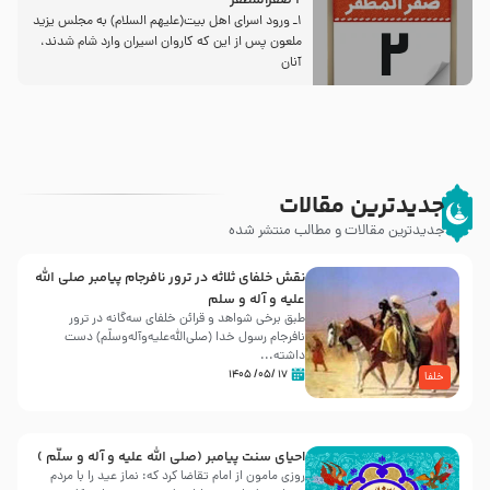
2 صفرالمظفر
1ـ ورود اسراى اهل بیت‌(علیهم السلام) به مجلس یزید
ملعون پس از این كه كاروان اسیران وارد شام شدند،
آنان
جدیدترین مقالات
جدیدترین مقالات و مطالب منتشر شده
نقش خلفای ثلاثه در ترور نافرجام پیامبر صلی الله
علیه و آله و سلم
طبق برخی شواهد و قرائن خلفای سه‌گانه در ترور
نافرجام رسول خدا (صلی‌الله‌علیه‌و‌آله‌وسلّم) دست
داشته‌...
۱۷ /۰۵/ ۱۴۰۵
خلفا
احیای سنت پیامبر (صلی الله علیه و آله و سلّم )
روزی مامون از امام تقاضا کرد که: نماز عید را با مردم