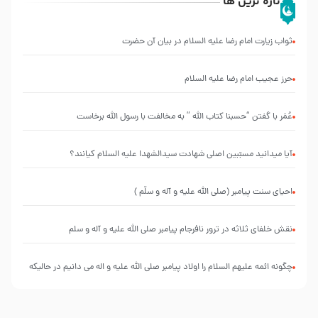
تازه ترین ها
ثواب زیارت امام رضا علیه السلام در بیان آن حضرت
حرز عجیب امام رضا علیه السلام
عُمَر با گفتن “حسبنا كتاب اللّه ” به مخالفت با رسول اللّه برخاست
آیا میدانید مسبّبین اصلی شهادت سیدالشهدا علیه ‌السلام کیانند؟
احیای سنت پیامبر (صلی الله علیه و آله و سلّم )
نقش خلفای ثلاثه در ترور نافرجام پیامبر صلی الله علیه و آله و سلم
چگونه ائمه علیهم السلام را اولاد پیامبر صلی الله علیه و اله می دانیم در حالیکه
نسب از پدر منتقل می شود