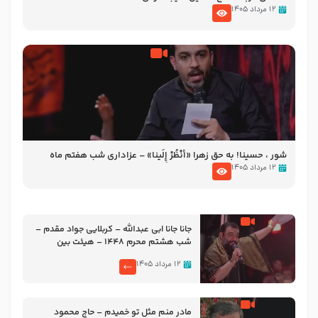
۱۲ مرداد ۱۴۰۵
شور ، حسینا! به‌ حق زهرا «أُنْظُرْ إِلَینا» – عزاداری شب هفتم ماه
محرّم 1405
۱۲ مرداد ۱۴۰۵
جانا جانا ابی عبدالله – کربلایی جواد مقدم –
شب هشتم محرم 1448 – هیئت بین
الحرمین طهران
۱۲ مرداد ۱۴۰۵
مادر منم مثل تو خمیدم – حاج محمود