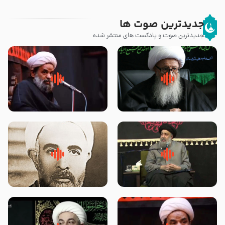
جدیدترین صوت ها
جدیدترین صوت و پادکست های منتشر شده
زوّار اربعین امام حسین (علیه
روضه جانسوز پاره های جگر امام
السلام) با این اشتیاق به زیارت
حسن مجتبی علیه السلام-حجت
بروند – آیت الله وحید خراسانی
الاسلام بندانی
لقب حضرت رقیه سلام الله علیها به
روضه‌ی مجلس یزید ملعون و
چه معناست – حجت الاسلام علوی
اسارت اهل‌بیت علیهم‌السلام –
تهرانی
مرحوم حجت‌الاسلام شیخ علی
محدث زاده