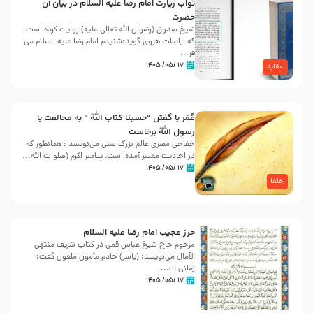
ثواب زیارت امام رضا علیه السلام در بیان آن
حضرت
شیخ صدوق (رضوان الله تعالی علیه) روایت کرده است
که اباصلت هروی گوید:شنیدم امام رضا علیه السلام می
فر...
۱۷ /۰۵/ ۱۴۰۵
عقاید
عُمَر با گفتن “حسبنا كتاب اللّه ” به مخالفت با
رسول اللّه برخاست
خفاجی مصری عالم بزرگ سنی می‌نویسد : همانطور که
در احادیث معتبر آمده است، پیامبر اکرم (صلوات اللّه...
۱۷ /۰۵/ ۱۴۰۵
خلفا
حرز عجیب امام رضا علیه السلام
مرحوم حاج شیخ عباس قمی در کتاب شریف منتهی
الآمال می‌نویسد: (ياسر) خادم مأمون ملعون گفت:
زمانى ك...
۱۷ /۰۵/ ۱۴۰۵