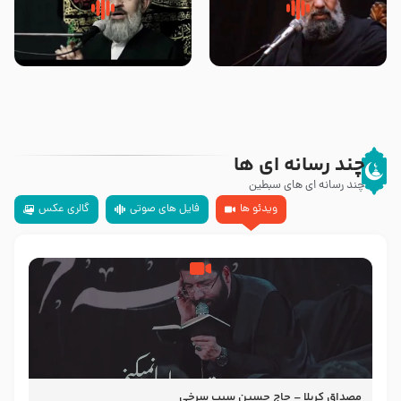
سلام جوانی که امام حسین علیه
زیارتی که اسباب رزق زیاد و عمر
السلام خودش جوابش را دادند
طولانی است حجت السلام حسین
-حجت الاسلام بندانی
یوسفی
چند رسانه ای ها
چند رسانه ای های سبطین
ویدئو ها
فایل های صوتی
گالری عکس
مصداق کربلا – حاج حسین سیب سرخی