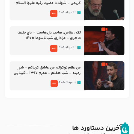
کریمی – شهادت حضرت رقیه علیها السلام
– تیر ۱۴۰۵ هیئت رایة العباس علیه السلام
۱۲ مرداد ۱۴۰۵
تک ، عبّاس، صاحب دل‌هاست – حاج حنیف
طاهری – عزاداری شب تاسوعا 1405
۱۲ مرداد ۱۴۰۵
من غلام نوکراتم من عاشق کربلاتم – شور
زمینه – شب هفتم – محرم 1397 – کربلایی
محمدحسین پویانفر
۱۱ مرداد ۱۴۰۵
آخرین دستاورد ها