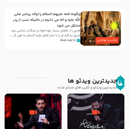
چگونه ائمه علیهم السلام را اولاد پیامبر صلی
الله علیه و اله می دانیم در حالیکه نسب از پدر
منتقل می شود
هارون از خلفای بسیار خودخواه و سنگدل عباسی بود.
تاریخ مذاکره او را با امام کاظم علیه السلام به طور گ...
جالب و خواندنی
۱۷ /۰۵/ ۱۴۰۵
جدیدترین ویدئو ها
جدیدترین ویدئو و کلیپ های منتشر شده
مصداق کربلا – حاج حسین سیب
شور ، حسینا! به‌ حق زهرا «أُنْظُرْ
سرخی
إِلَینا» – عزاداری شب هفتم ماه