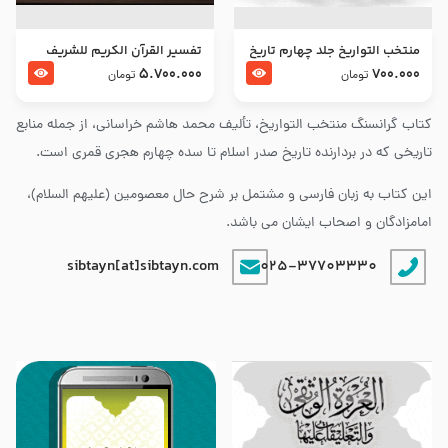
منتخب التواریخ جلد چهارم تاریخ
تفسير القرآن الكريم للشريف
امام زین العابدین و امام محمد
المرتضي قدس سرّه
5.700.000
700.000
تومان
تومان
باقر علیهما السلام
کتاب گرانسنگ منتخب التواريخ، تألیف محمد هاشم خراسانی، از جمله منابع
تاریخی که در بردارنده تاریخ صدر اسلام تا سده چهارم هجری قمری است.
این کتاب به زبان فارسی و مشتمل بر شرح حال معصومین (علیهم السلام)،
امامزادگان و اصحاب ایشان می باشد.
sibtayn[at]sibtayn.com
025-37703330