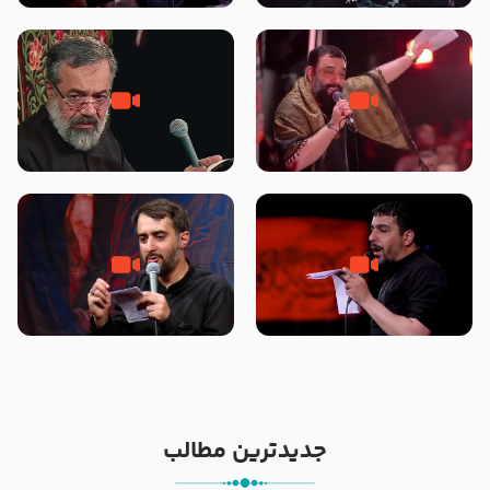
محرّم 1405
جانا جانا ابی عبدالله – کربلایی جواد
مادر منم مثل تو خمیدم – حاج
مقدم – شب هشتم محرم 1448 –
محمود کریمی – شهادت حضرت
هیئت بین الحرمین طهران
رقیه علیها السلام – تیر ۱۴۰۵
هیئت رایة العباس علیه السلام
تک ، عبّاس، صاحب دل‌هاست –
من غلام نوکراتم من عاشق کربلاتم
حاج حنیف طاهری – عزاداری شب
– شور زمینه – شب هفتم – محرم
تاسوعا 1405
1397 – کربلایی محمدحسین
پویانفر
جدیدترین مطالب