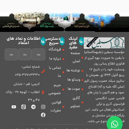
لینک
دسترسی
اطلاعات و نماد های
های
سریع
اعتماد
مفید
فروشگاه
مؤسسه سبطين (عليهماالسلام)
صفحه
با يقين به ضرورت بهره گیرى از
درباره ما
اصلی
فناورى اطلاع رسانى روز،
شماره تماس:
تماس با
وبسایت خود را در تاريخ 17
نوشته ها
37703330-025
ربيع الاول 1424 ق. همزمان با
ما
ویدئو ها
سالروز ميلاد حضرت رسول اكرم
آدرس: قم – خیابان
حریم
(صلی الله علیه و آله) افتتاح
صوت ها
انقلاب – کوچه 26 - پلاک
نمود و هم اكنون با زبان های
خصوصی
گالری
فارسی، عربى، انگلیسی،
47 و 49
قوانین
فرانسوی، آذری و ترکی
تصاویر
استانبولی فعال مى باشد. اين
مقررات
پايگاه اينترنتى مشتمل بر
قسمت هاى متنوع مى باشد.