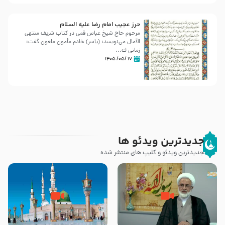
حرز عجیب امام رضا علیه السلام
مرحوم حاج شیخ عباس قمی در کتاب شریف منتهی
الآمال می‌نویسد: (ياسر) خادم مأمون ملعون گفت:
زمانى ك...
۱۷ /۰۵/ ۱۴۰۵
جدیدترین ویدئو ها
جدیدترین ویدئو و کلیپ های منتشر شده
کیفیت سلام و صلوات بر پیامبر
مادر داعش – حجت الاسلام جباری
اکرم صلی الله علیه و آله بعد از