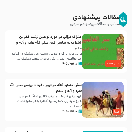
مقالات پیشنهادی
مطالب و مقالات پیشنهادی سردبیر
اعتراف غزالی در مورد توهین زشت عُمَر بن
الخطاب به پیامبر اکرم صلی الله علیه و آله و
سلم
غزالی عالم بزرگ و صوفی مسلك اهل سقيفه در کتاب
“سرالعالمین” بعد از نقل ماجرای بیعت متخلف ...
اهل سنت
۱۷ /۰۵/ ۱۴۰۵
نقش خلفای ثلاثه در ترور نافرجام پیامبر صلی الله
علیه و آله و سلم
طبق برخی شواهد و قرائن خلفای سه‌گانه در ترور
نافرجام رسول خدا (صلی‌الله‌علیه‌و‌آله‌وسلّم) دست
داشته‌...
۱۷ /۰۵/ ۱۴۰۵
خلفا