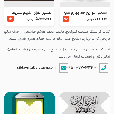
منتخب التواریخ جلد چهارم تاریخ
تفسير القرآن الكريم للشريف
امام زین العابدین و امام محمد
المرتضي قدس سرّه
5.700.000
700.000
تومان
تومان
باقر علیهما السلام
کتاب گرانسنگ منتخب التواريخ، تألیف محمد هاشم خراسانی، از جمله منابع
تاریخی که در بردارنده تاریخ صدر اسلام تا سده چهارم هجری قمری است.
این کتاب به زبان فارسی و مشتمل بر شرح حال معصومین (علیهم السلام)،
امامزادگان و اصحاب ایشان می باشد.
sibtayn[at]sibtayn.com
025-37703330