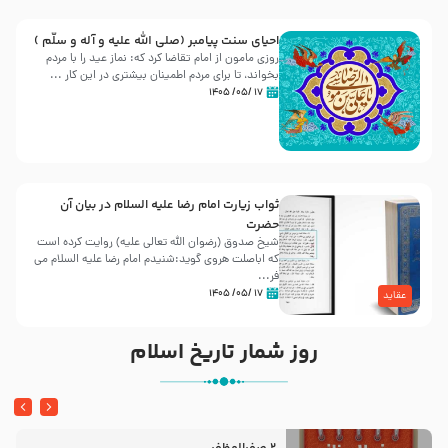
احیای سنت پیامبر (صلی الله علیه و آله و سلّم )
روزی مامون از امام تقاضا کرد که: نماز عید را با مردم
بخواند، تا برای مردم اطمینان بیشتری در این کار ...
۱۷ /۰۵/ ۱۴۰۵
ثواب زیارت امام رضا علیه السلام در بیان آن
حضرت
شیخ صدوق (رضوان الله تعالی علیه) روایت کرده است
که اباصلت هروی گوید:شنیدم امام رضا علیه السلام می
فر...
۱۷ /۰۵/ ۱۴۰۵
عقاید
روز شمار تاریخ اسلام