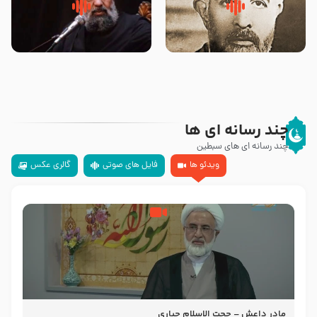
روضه‌ی مجلس یزید ملعون و
سلام جوانی که امام حسین علیه
اسارت اهل‌بیت علیهم‌السلام –
السلام خودش جوابش را دادند
مرحوم حجت‌الاسلام شیخ علی
-حجت الاسلام بندانی
محدث زاده
چند رسانه ای ها
چند رسانه ای های سبطین
ویدئو ها
فایل های صوتی
گالری عکس
مادر داعش – حجت الاسلام جباری