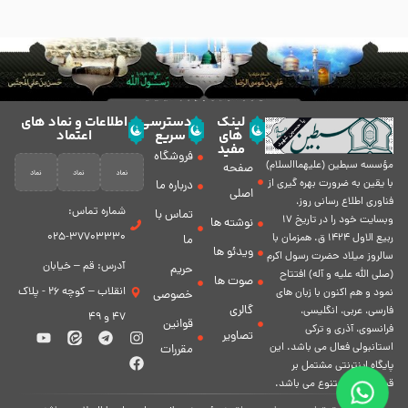
لینک
دسترسی
اطلاعات و نماد های
های
سریع
اعتماد
مفید
فروشگاه
مؤسسه سبطين (عليهماالسلام)
صفحه
با يقين به ضرورت بهره گیرى از
درباره ما
اصلی
فناورى اطلاع رسانى روز،
شماره تماس:
تماس با
وبسایت خود را در تاريخ 17
نوشته ها
37703330-025
ربيع الاول 1424 ق. همزمان با
ما
ویدئو ها
سالروز ميلاد حضرت رسول اكرم
آدرس: قم – خیابان
حریم
(صلی الله علیه و آله) افتتاح
صوت ها
انقلاب – کوچه 26 - پلاک
نمود و هم اكنون با زبان های
خصوصی
گالری
فارسی، عربى، انگلیسی،
47 و 49
قوانین
فرانسوی، آذری و ترکی
تصاویر
استانبولی فعال مى باشد. اين
مقررات
پايگاه اينترنتى مشتمل بر
قسمت هاى متنوع مى باشد.