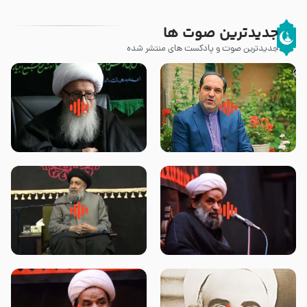
جدیدترین صوت ها
جدیدترین صوت و پادکست های منتشر شده
پیامبر صلی الله علیه وآله و سلم
زوّار اربعین امام حسین (علیه
فرمودند وای بر بچه های آخر
السلام) با این اشتیاق به زیارت
الزمان- دکتر هزار
بروند – آیت الله وحید خراسانی
روضه جانسوز پاره های جگر امام
لقب حضرت رقیه سلام الله علیها به
حسن مجتبی علیه السلام-حجت
چه معناست – حجت الاسلام علوی
الاسلام بندانی
تهرانی