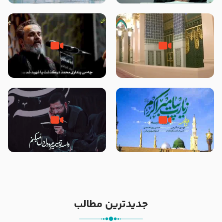
نمازهای واجب – مهدی نجفی
زیارت پیامبر اکرم صلی الله علیه و
اله و سلم در مدینه به همراه
مرگ یا قتل – ملا باسم کربلایی
تصاویری از مسجد النبی
زیارت پیامبر اکرم صلی الله علیه و
مصداق کربلا – حاج حسین سیب
آله در روز شنبه با نوای علی فانی
سرخی
جدیدترین مطالب