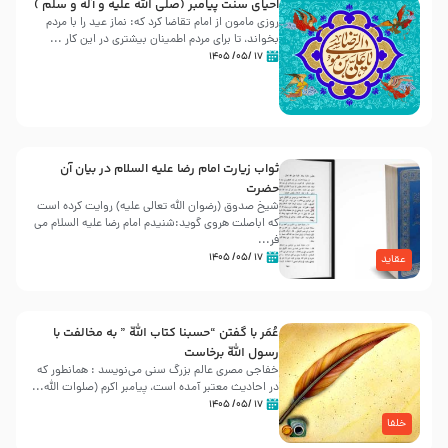
احیای سنت پیامبر (صلی الله علیه و آله و سلّم )
روزی مامون از امام تقاضا کرد که: نماز عید را با مردم
بخواند، تا برای مردم اطمینان بیشتری در این کار ...
۱۷ /۰۵/ ۱۴۰۵
ثواب زیارت امام رضا علیه السلام در بیان آن
حضرت
شیخ صدوق (رضوان الله تعالی علیه) روایت کرده است
که اباصلت هروی گوید:شنیدم امام رضا علیه السلام می
فر...
۱۷ /۰۵/ ۱۴۰۵
عقاید
عُمَر با گفتن “حسبنا كتاب اللّه ” به مخالفت با
رسول اللّه برخاست
خفاجی مصری عالم بزرگ سنی می‌نویسد : همانطور که
در احادیث معتبر آمده است، پیامبر اکرم (صلوات اللّه...
۱۷ /۰۵/ ۱۴۰۵
خلفا