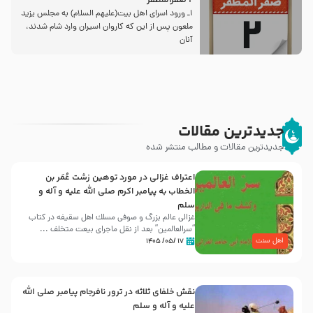
2 صفرالمظفر
1ـ ورود اسراى اهل بیت‌(علیهم السلام) به مجلس یزید
ملعون پس از این كه كاروان اسیران وارد شام شدند،
آنان
جدیدترین مقالات
جدیدترین مقالات و مطالب منتشر شده
اعتراف غزالی در مورد توهین زشت عُمَر بن
الخطاب به پیامبر اکرم صلی الله علیه و آله و
سلم
غزالی عالم بزرگ و صوفی مسلك اهل سقيفه در کتاب
“سرالعالمین” بعد از نقل ماجرای بیعت متخلف ...
اهل سنت
۱۷ /۰۵/ ۱۴۰۵
نقش خلفای ثلاثه در ترور نافرجام پیامبر صلی الله
علیه و آله و سلم