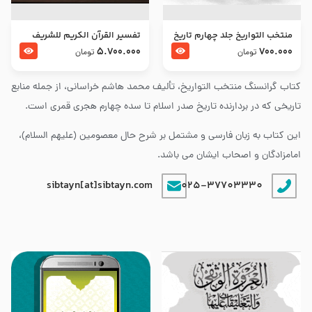
منتخب التواریخ جلد چهارم تاریخ
تفسير القرآن الكريم للشريف
امام زین العابدین و امام محمد
المرتضي قدس سرّه
5.700.000
700.000
تومان
تومان
باقر علیهما السلام
کتاب گرانسنگ منتخب التواريخ، تألیف محمد هاشم خراسانی، از جمله منابع
تاریخی که در بردارنده تاریخ صدر اسلام تا سده چهارم هجری قمری است.
این کتاب به زبان فارسی و مشتمل بر شرح حال معصومین (علیهم السلام)،
امامزادگان و اصحاب ایشان می باشد.
sibtayn[at]sibtayn.com
025-37703330