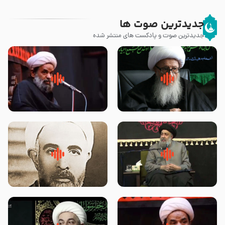
جدیدترین صوت ها
جدیدترین صوت و پادکست های منتشر شده
زوّار اربعین امام حسین (علیه
روضه جانسوز پاره های جگر امام
السلام) با این اشتیاق به زیارت
حسن مجتبی علیه السلام-حجت
بروند – آیت الله وحید خراسانی
الاسلام بندانی
لقب حضرت رقیه سلام الله علیها به
روضه‌ی مجلس یزید ملعون و
چه معناست – حجت الاسلام علوی
اسارت اهل‌بیت علیهم‌السلام –
تهرانی
مرحوم حجت‌الاسلام شیخ علی
محدث زاده