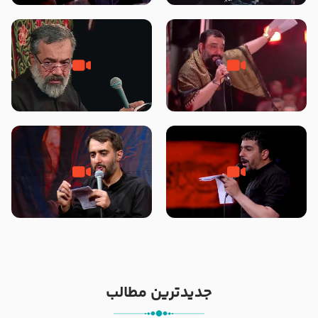
محرّم 1405
جانا جانا ابی عبدالله – کربلایی جواد
مادر منم مثل تو خمیدم – حاج
مقدم – شب هشتم محرم 1448 –
محمود کریمی – شهادت حضرت
هیئت بین الحرمین طهران
رقیه علیها السلام – تیر ۱۴۰۵
هیئت رایة العباس علیه السلام
تک ، عبّاس، صاحب دل‌هاست –
من غلام نوکراتم من عاشق کربلاتم
حاج حنیف طاهری – عزاداری شب
– شور زمینه – شب هفتم – محرم
تاسوعا 1405
1397 – کربلایی محمدحسین
پویانفر
جدیدترین مطالب