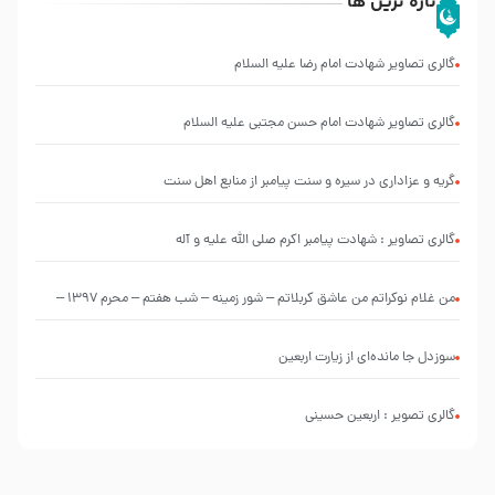
تازه ترین ها
گالری تصاویر شهادت امام رضا علیه السلام
گالری تصاویر شهادت امام حسن مجتبی علیه السلام
گریه و عزاداری در سیره و سنت پیامبر از منابع اهل سنت
گالری تصاویر : شهادت پیامبر اکرم صلی الله علیه و آله
من غلام نوکراتم من عاشق کربلاتم – شور زمینه – شب هفتم – محرم 1397 –
کربلایی محمدحسین پویانفر
سوزدل جا مانده‌ای از زیارت اربعین
گالری تصویر : اربعین حسینی