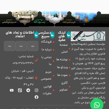
لینک
دسترسی
اطلاعات و نماد های
های
سریع
اعتماد
مفید
فروشگاه
مؤسسه سبطين (عليهماالسلام)
صفحه
با يقين به ضرورت بهره گیرى از
درباره ما
اصلی
فناورى اطلاع رسانى روز،
شماره تماس:
تماس با
وبسایت خود را در تاريخ 17
نوشته ها
37703330-025
ربيع الاول 1424 ق. همزمان با
ما
ویدئو ها
سالروز ميلاد حضرت رسول اكرم
آدرس: قم – خیابان
حریم
(صلی الله علیه و آله) افتتاح
صوت ها
انقلاب – کوچه 26 - پلاک
نمود و هم اكنون با زبان های
خصوصی
گالری
فارسی، عربى، انگلیسی،
47 و 49
قوانین
فرانسوی، آذری و ترکی
تصاویر
استانبولی فعال مى باشد. اين
مقررات
پايگاه اينترنتى مشتمل بر
قسمت هاى متنوع مى باشد.