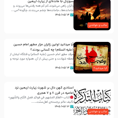
سوزدل جا مانده‌ای از زیارت اربعین
زائران راهی می‌شوند،کم‌ کم همه رفتنی‌ها می‌روند و
جامانده‌ها…جامانده‌ها چشم می‌بندند.چگونه؟می‌...
۱۴ /۰۵/ ۱۴۰۵
جالب و خواندنی
آیا میدانید اولین زائران مزار مطهر امام حسین
(علیه السلام) چه کسانی بودند؟
مرقد مطهر امام حسین (علیه السلام) و قتلگاه ایشان از
لحظه شهادت و حتی پیش از آن، همواره مورد توجه و
ز...
۱۴ /۰۵/ ۱۴۰۵
آیا میدانید؟
اسنادی کهن دال بر شهرت زیارت اربعین نزد
امامیه در قرن ۶ و ۷ هجری
کتاب «العَلَمُ المَشهور في فَوائِدِ فَضلِ الأيّامِ وَالشُّهورِ»
تألیف عالم برجسته‌ی اهل‌سنّت…...
۱۳ /۰۵/ ۱۴۰۵
جالب و خواندنی