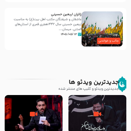
زائران اربعین حسینی
عاشقان و شیفتگان مکتب اهل بیت(ع) به مناسبت
اربعین حسینی سال ۱۴۴۲هجری قمری از استان‌های
المثنی، میسان...
۱۳ /۰۵/ ۱۴۰۵
جالب و خواندنی
جدیدترین ویدئو ها
جدیدترین ویدئو و کلیپ های منتشر شده
مصداق کربلا – حاج حسین سیب
شور ، حسینا! به‌ حق زهرا «أُنْظُرْ
سرخی
إِلَینا» – عزاداری شب هفتم ماه