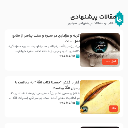
مقالات پیشنهادی
مطالب و مقالات پیشنهادی سردبیر
گریه و عزاداری در سیره و سنت پیامبر از منابع
اهل سنت
پیامبر(صلی‌الله‌علیه‌وآله و سلم) فرمود: عمویم حمزه گریه
کننده‌ای ندارد و پس از حادثه احد، صفیه خواهر...
۱۵ /۰۵/ ۱۴۰۵
اهل سنت
عُمَر با گفتن “حسبنا كتاب اللّه ” به مخالفت با
رسول اللّه برخاست
خفاجی مصری عالم بزرگ سنی می‌نویسد : همانطور که
در احادیث معتبر آمده است، پیامبر اکرم (صلوات اللّه...
۱۵ /۰۵/ ۱۴۰۵
خلفا