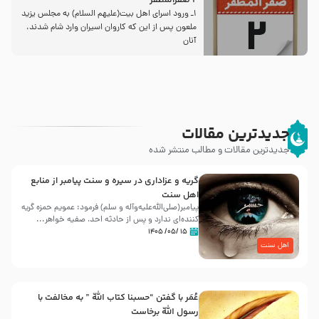
2 صفرالمظفر
1ـ ورود اسراى اهل بیت‌(علیهم السلام) به مجلس یزید
ملعون پس از این كه كاروان اسیران وارد شام شدند،
آنان
جدیدترین مقالات
جدیدترین مقالات و مطالب منتشر شده
گریه و عزاداری در سیره و سنت پیامبر از منابع
اهل سنت
پیامبر(صلی‌الله‌علیه‌وآله و سلم) فرمود: عمویم حمزه گریه
کننده‌ای ندارد و پس از حادثه احد، صفیه خواهر...
۱۵ /۰۵/ ۱۴۰۵
اهل سنت
عُمَر با گفتن “حسبنا كتاب اللّه ” به مخالفت با
رسول اللّه برخاست