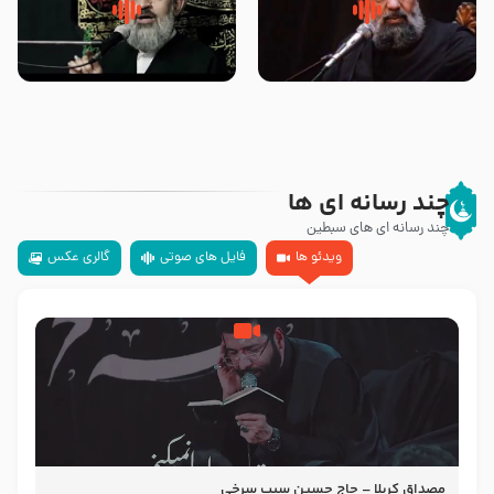
سلام جوانی که امام حسین علیه
زیارتی که اسباب رزق زیاد و عمر
السلام خودش جوابش را دادند
طولانی است حجت السلام حسین
-حجت الاسلام بندانی
یوسفی
چند رسانه ای ها
چند رسانه ای های سبطین
ویدئو ها
فایل های صوتی
گالری عکس
مصداق کربلا – حاج حسین سیب سرخی