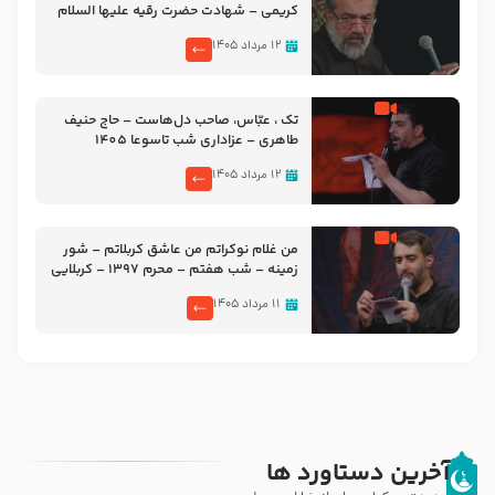
کریمی – شهادت حضرت رقیه علیها السلام
– تیر ۱۴۰۵ هیئت رایة العباس علیه السلام
۱۲ مرداد ۱۴۰۵
تک ، عبّاس، صاحب دل‌هاست – حاج حنیف
طاهری – عزاداری شب تاسوعا 1405
۱۲ مرداد ۱۴۰۵
من غلام نوکراتم من عاشق کربلاتم – شور
زمینه – شب هفتم – محرم 1397 – کربلایی
محمدحسین پویانفر
۱۱ مرداد ۱۴۰۵
آخرین دستاورد ها