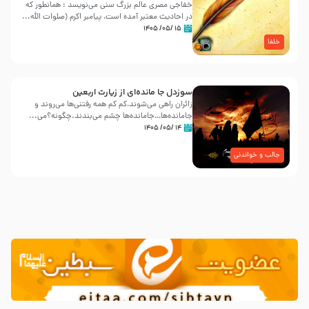
خفاجی مصری عالم بزرگ سنی می‌نویسد : همانطور که
در احادیث معتبر آمده است، پیامبر اکرم (صلوات اللّه...
۱۵ /۰۵/ ۱۴۰۵
خلفا
سوزدل جا مانده‌ای از زیارت اربعین
زائران راهی می‌شوند،کم‌ کم همه رفتنی‌ها می‌روند و
جامانده‌ها…جامانده‌ها چشم می‌بندند.چگونه؟می‌...
۱۴ /۰۵/ ۱۴۰۵
جالب و خواندنی