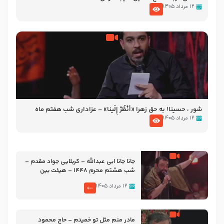
۱۲ مرداد ۱۴۰۵
شور ، حسینا! به‌ حق زهرا «أُنْظُرْ إِلَینا» – عزاداری شب هفتم ماه
محرّم 1405
۱۲ مرداد ۱۴۰۵
جانا جانا ابی عبدالله – کربلایی جواد مقدم –
شب هشتم محرم 1448 – هیئت بین
الحرمین طهران
۱۲ مرداد ۱۴۰۵
مادر منم مثل تو خمیدم – حاج محمود