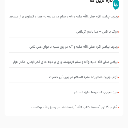
تازه ترین ها
زیارت پیامبر اکرم صلی الله علیه و اله و سلم در مدینه به همراه تصاویری از مسجد
النبی
مرگ یا قتل – ملا باسم کربلایی
زیارت پیامبر اکرم صلی الله علیه و آله در روز شنبه با نوای علی فانی
پیامبر صلی الله علیه وآله و سلم فرمودند وای بر بچه های آخر الزمان- دکتر هزار
ثواب زیارت امام رضا علیه السلام در بیان آن حضرت
حرز عجیب امام رضا علیه السلام
عُمَر با گفتن “حسبنا كتاب اللّه ” به مخالفت با رسول اللّه برخاست