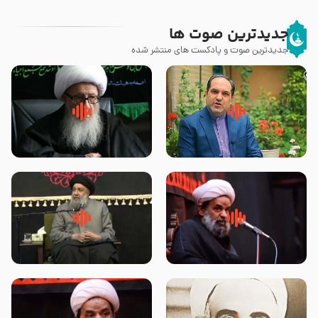
جدیدترین صوت ها
جدیدترین صوت و پادکست های منتشر شده
پیامبر صلی الله علیه وآله و سلم
زوّار اربعین امام حسین (علیه
فرمودند وای بر بچه های آخر
السلام) با این اشتیاق به زیارت
الزمان- دکتر هزار
بروند – آیت الله وحید خراسانی
روضه جانسوز پاره های جگر امام
لقب حضرت رقیه سلام الله علیها به
حسن مجتبی علیه السلام-حجت
چه معناست – حجت الاسلام علوی
الاسلام بندانی
تهرانی