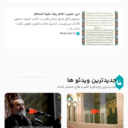
حرز عجیب امام رضا علیه السلام
مرحوم حاج شیخ عباس قمی در کتاب شریف منتهی
الآمال می‌نویسد: (ياسر) خادم مأمون ملعون گفت:
زمانى ك...
۱۷ /۰۵/ ۱۴۰۵
جدیدترین ویدئو ها
جدیدترین ویدئو و کلیپ های منتشر شده
زیارت پیامبر اکرم صلی الله علیه و
اله و سلم در مدینه به همراه
مرگ یا قتل – ملا باسم کربلایی