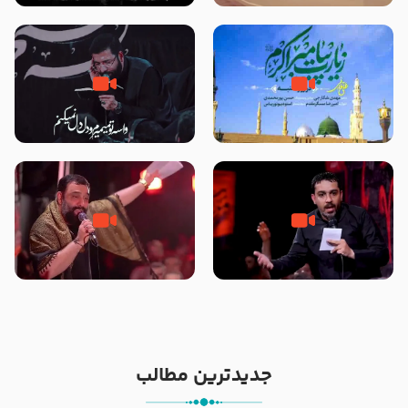
تصاویری از مسجد النبی
زیارت پیامبر اکرم صلی الله علیه و
مصداق کربلا – حاج حسین سیب
آله در روز شنبه با نوای علی فانی
سرخی
شور ، حسینا! به‌ حق زهرا «أُنْظُرْ
جانا جانا ابی عبدالله – کربلایی جواد
إِلَینا» – عزاداری شب هفتم ماه
مقدم – شب هشتم محرم 1448 –
محرّم 1405
هیئت بین الحرمین طهران
جدیدترین مطالب