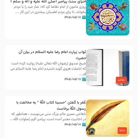
احیای سنت پیامبر (صلی الله علیه و آله و سلّم )
روزی مامون از امام تقاضا کرد که: نماز عید را با مردم
بخواند، تا برای مردم اطمینان بیشتری در این کار ...
۱۷ /۰۵/ ۱۴۰۵
ثواب زیارت امام رضا علیه السلام در بیان آن
حضرت
شیخ صدوق (رضوان الله تعالی علیه) روایت کرده است
که اباصلت هروی گوید:شنیدم امام رضا علیه السلام می
فر...
۱۷ /۰۵/ ۱۴۰۵
عقاید
عُمَر با گفتن “حسبنا كتاب اللّه ” به مخالفت با
رسول اللّه برخاست
خفاجی مصری عالم بزرگ سنی می‌نویسد : همانطور که
در احادیث معتبر آمده است، پیامبر اکرم (صلوات اللّه...
۱۷ /۰۵/ ۱۴۰۵
خلفا