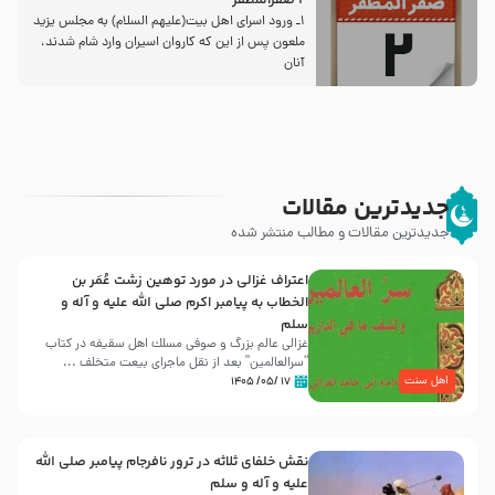
2 صفرالمظفر
1ـ ورود اسراى اهل بیت‌(علیهم السلام) به مجلس یزید
ملعون پس از این كه كاروان اسیران وارد شام شدند،
آنان
جدیدترین مقالات
جدیدترین مقالات و مطالب منتشر شده
اعتراف غزالی در مورد توهین زشت عُمَر بن
الخطاب به پیامبر اکرم صلی الله علیه و آله و
سلم
غزالی عالم بزرگ و صوفی مسلك اهل سقيفه در کتاب
“سرالعالمین” بعد از نقل ماجرای بیعت متخلف ...
اهل سنت
۱۷ /۰۵/ ۱۴۰۵
نقش خلفای ثلاثه در ترور نافرجام پیامبر صلی الله
علیه و آله و سلم