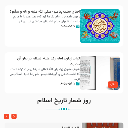
احیای سنت پیامبر (صلی الله علیه و آله و سلّم )
روزی مامون از امام تقاضا کرد که: نماز عید را با مردم
بخواند، تا برای مردم اطمینان بیشتری در این کار ...
۱۷ /۰۵/ ۱۴۰۵
ثواب زیارت امام رضا علیه السلام در بیان آن
حضرت
شیخ صدوق (رضوان الله تعالی علیه) روایت کرده است
که اباصلت هروی گوید:شنیدم امام رضا علیه السلام می
فر...
۱۷ /۰۵/ ۱۴۰۵
عقاید
روز شمار تاریخ اسلام