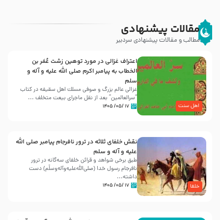
مقالات پیشنهادی
مطالب و مقالات پیشنهادی سردبیر
اعتراف غزالی در مورد توهین زشت عُمَر بن
الخطاب به پیامبر اکرم صلی الله علیه و آله و
سلم
غزالی عالم بزرگ و صوفی مسلك اهل سقيفه در کتاب
“سرالعالمین” بعد از نقل ماجرای بیعت متخلف ...
اهل سنت
۱۷ /۰۵/ ۱۴۰۵
نقش خلفای ثلاثه در ترور نافرجام پیامبر صلی الله
علیه و آله و سلم
طبق برخی شواهد و قرائن خلفای سه‌گانه در ترور
نافرجام رسول خدا (صلی‌الله‌علیه‌و‌آله‌وسلّم) دست
داشته‌...
۱۷ /۰۵/ ۱۴۰۵
خلفا