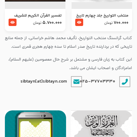
منتخب التواریخ جلد چهارم تاریخ
تفسير القرآن الكريم للشريف
امام زین العابدین و امام محمد
المرتضي قدس سرّه
5.700.000
700.000
تومان
تومان
باقر علیهما السلام
کتاب گرانسنگ منتخب التواريخ، تألیف محمد هاشم خراسانی، از جمله منابع
تاریخی که در بردارنده تاریخ صدر اسلام تا سده چهارم هجری قمری است.
این کتاب به زبان فارسی و مشتمل بر شرح حال معصومین (علیهم السلام)،
امامزادگان و اصحاب ایشان می باشد.
sibtayn[at]sibtayn.com
025-37703330