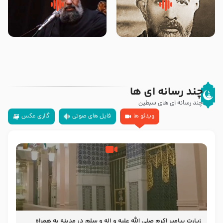
روضه‌ی مجلس یزید ملعون و
سلام جوانی که امام حسین علیه
اسارت اهل‌بیت علیهم‌السلام –
السلام خودش جوابش را دادند
مرحوم حجت‌الاسلام شیخ علی
-حجت الاسلام بندانی
محدث زاده
چند رسانه ای ها
چند رسانه ای های سبطین
ویدئو ها
فایل های صوتی
گالری عکس
زیارت پیامبر اکرم صلی الله علیه و اله و سلم در مدینه به همراه