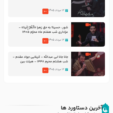
۱۲ مرداد ۱۴۰۵
شور ، حسینا! به‌ حق زهرا «أُنْظُرْ إِلَینا» –
عزاداری شب هفتم ماه محرّم 1405
۱۲ مرداد ۱۴۰۵
جانا جانا ابی عبدالله – کربلایی جواد مقدم –
شب هشتم محرم 1448 – هیئت بین
الحرمین طهران
۱۲ مرداد ۱۴۰۵
آخرین دستاورد ها