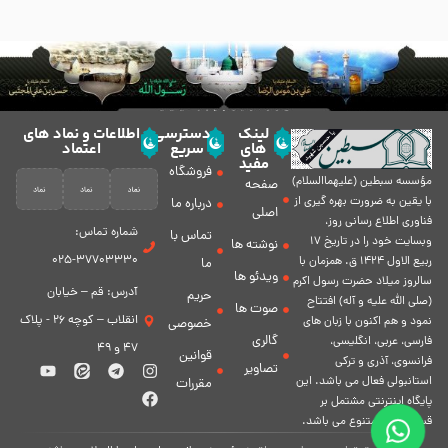
لینک
دسترسی
اطلاعات و نماد های
های
سریع
اعتماد
مفید
فروشگاه
مؤسسه سبطين (عليهماالسلام)
صفحه
با يقين به ضرورت بهره گیرى از
درباره ما
اصلی
فناورى اطلاع رسانى روز،
شماره تماس:
تماس با
وبسایت خود را در تاريخ 17
نوشته ها
37703330-025
ربيع الاول 1424 ق. همزمان با
ما
ویدئو ها
سالروز ميلاد حضرت رسول اكرم
آدرس: قم – خیابان
حریم
(صلی الله علیه و آله) افتتاح
صوت ها
انقلاب – کوچه 26 - پلاک
نمود و هم اكنون با زبان های
خصوصی
گالری
فارسی، عربى، انگلیسی،
47 و 49
قوانین
فرانسوی، آذری و ترکی
تصاویر
استانبولی فعال مى باشد. اين
مقررات
پايگاه اينترنتى مشتمل بر
قسمت هاى متنوع مى باشد.