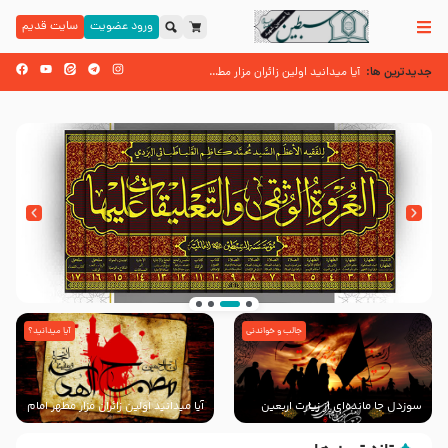
ورود عضویت
سایت قدیم
جدیدترین ها:
زائران اربعین حسینی
آیا میدانید اولین زائران مزار مطهر امام حسین (علیه السلام) چه کسانی بود
اسنادی کهن دال بر شهرت زیارت اربعین نزد امامیه در قرن ۶ و ۷ هجری
جالب و خواندنی
آیا میدانید؟
انتشار کتاب ” العروة الوثقى و التعليقات عليها”
با طرحی بسیار زیبا و شکیل
سوزدل جا مانده‌ای از زیارت اربعین
آیا میدانید اولین زائران مزار مطهر امام
حسین (علیه السلام) چه کسانی
بودند؟