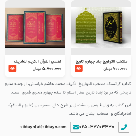
منتخب التواریخ جلد چهارم تاریخ
تفسير القرآن الكريم للشريف
امام زین العابدین و امام محمد
المرتضي قدس سرّه
5.700.000
700.000
تومان
تومان
باقر علیهما السلام
کتاب گرانسنگ منتخب التواريخ، تألیف محمد هاشم خراسانی، از جمله منابع
تاریخی که در بردارنده تاریخ صدر اسلام تا سده چهارم هجری قمری است.
این کتاب به زبان فارسی و مشتمل بر شرح حال معصومین (علیهم السلام)،
امامزادگان و اصحاب ایشان می باشد.
sibtayn[at]sibtayn.com
025-37703330