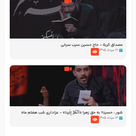
مصداق کربلا – حاج حسین سیب سرخی
۱۲ مرداد ۱۴۰۵
شور ، حسینا! به‌ حق زهرا «أُنْظُرْ إِلَینا» – عزاداری شب هفتم ماه
محرّم 1405
۱۲ مرداد ۱۴۰۵