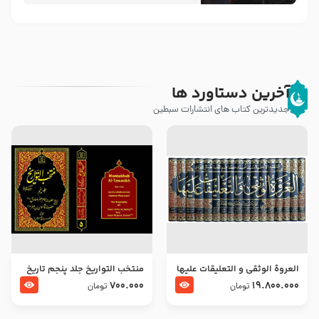
آخرین دستاورد ها
جدیدترین کتاب های انتشارات سبطین
العروة الوثقى و التعليقات عليها
منتخب التواریخ جلد پنجم تاریخ
– طرح جدید
امام جعفر صادق و امام موسی
700.000
19.800.000
تومان
تومان
بن جعفر علیهما السلام