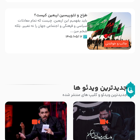
طراح و تئوریسین اربعین کیست؟
باید بفهمیم این اربعین، چیست که تمام معادلات
سیاسی و فرهنگی و اجتماعی جهان را نه تغییر، بلکه
شخم میز...
۱۲ /۰۵/ ۱۴۰۵
جالب و خواندنی
جدیدترین ویدئو ها
جدیدترین ویدئو و کلیپ های منتشر شده
مصداق کربلا – حاج حسین سیب
شور ، حسینا! به‌ حق زهرا «أُنْظُرْ
سرخی
إِلَینا» – عزاداری شب هفتم ماه