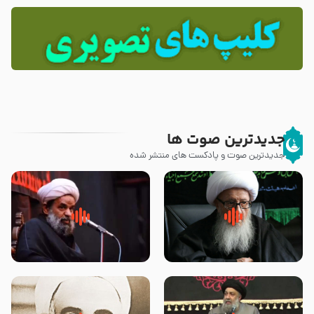
جدیدترین صوت ها
جدیدترین صوت و پادکست های منتشر شده
زوّار اربعین امام حسین (علیه
روضه جانسوز پاره های جگر امام
السلام) با این اشتیاق به زیارت
حسن مجتبی علیه السلام-حجت
بروند – آیت الله وحید خراسانی
الاسلام بندانی