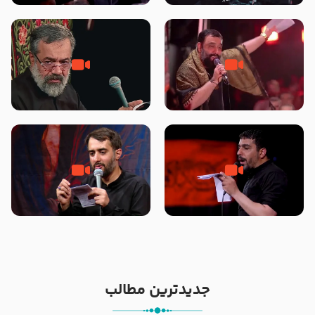
محرّم 1405
جانا جانا ابی عبدالله – کربلایی جواد
مادر منم مثل تو خمیدم – حاج
مقدم – شب هشتم محرم 1448 –
محمود کریمی – شهادت حضرت
هیئت بین الحرمین طهران
رقیه علیها السلام – تیر ۱۴۰۵
هیئت رایة العباس علیه السلام
تک ، عبّاس، صاحب دل‌هاست –
من غلام نوکراتم من عاشق کربلاتم
حاج حنیف طاهری – عزاداری شب
– شور زمینه – شب هفتم – محرم
تاسوعا 1405
1397 – کربلایی محمدحسین
پویانفر
جدیدترین مطالب