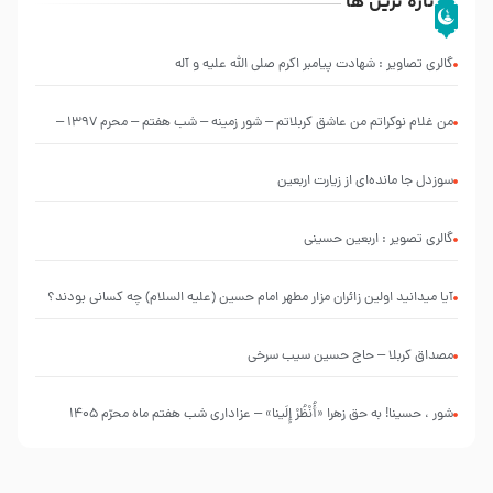
تازه ترین ها
گالری تصاویر : شهادت پیامبر اکرم صلی الله علیه و آله
من غلام نوکراتم من عاشق کربلاتم – شور زمینه – شب هفتم – محرم 1397 –
کربلایی محمدحسین پویانفر
سوزدل جا مانده‌ای از زیارت اربعین
گالری تصویر : اربعین حسینی
آیا میدانید اولین زائران مزار مطهر امام حسین (علیه السلام) چه کسانی بودند؟
مصداق کربلا – حاج حسین سیب سرخی
شور ، حسینا! به‌ حق زهرا «أُنْظُرْ إِلَینا» – عزاداری شب هفتم ماه محرّم 1405