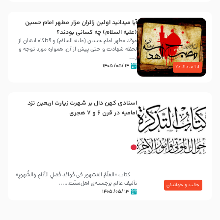
آیا میدانید اولین زائران مزار مطهر امام حسین
(علیه السلام) چه کسانی بودند؟
مرقد مطهر امام حسین (علیه السلام) و قتلگاه ایشان از
لحظه شهادت و حتی پیش از آن، همواره مورد توجه و
ز...
۱۴ /۰۵/ ۱۴۰۵
آیا میدانید؟
اسنادی کهن دال بر شهرت زیارت اربعین نزد
امامیه در قرن ۶ و ۷ هجری
کتاب «العَلَمُ المَشهور في فَوائِدِ فَضلِ الأيّامِ وَالشُّهورِ»
تألیف عالم برجسته‌ی اهل‌سنّت…...
جالب و خواندنی
۱۳ /۰۵/ ۱۴۰۵