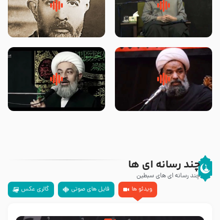
لقب حضرت رقیه سلام الله علیها به
روضه‌ی مجلس یزید ملعون و
چه معناست – حجت الاسلام علوی
اسارت اهل‌بیت علیهم‌السلام –
تهرانی
مرحوم حجت‌الاسلام شیخ علی
محدث زاده
سلام جوانی که امام حسین علیه
زیارتی که اسباب رزق زیاد و عمر
السلام خودش جوابش را دادند
طولانی است حجت السلام حسین
-حجت الاسلام بندانی
یوسفی
چند رسانه ای ها
چند رسانه ای های سبطین
ویدئو ها
فایل های صوتی
گالری عکس