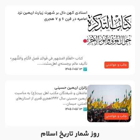
اسنادی کهن دال بر شهرت زیارت اربعین نزد
امامیه در قرن ۶ و ۷ هجری
کتاب «العَلَمُ المَشهور في فَوائِدِ فَضلِ الأيّامِ وَالشُّهورِ»
تألیف عالم برجسته‌ی اهل‌سنّت…...
جالب و خواندنی
۱۳ /۰۵/ ۱۴۰۵
زائران اربعین حسینی
عاشقان و شیفتگان مکتب اهل بیت(ع) به مناسبت
اربعین حسینی سال ۱۴۴۲هجری قمری از استان‌های
المثنی، میسان...
۱۳ /۰۵/ ۱۴۰۵
جالب و خواندنی
روز شمار تاریخ اسلام