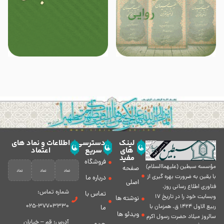
لینک
دسترسی
اطلاعات و نماد های
های
سریع
اعتماد
مفید
فروشگاه
مؤسسه سبطين (عليهماالسلام)
صفحه
با يقين به ضرورت بهره گیرى از
درباره ما
اصلی
فناورى اطلاع رسانى روز،
شماره تماس:
تماس با
وبسایت خود را در تاريخ 17
نوشته ها
37703330-025
ربيع الاول 1424 ق. همزمان با
ما
ویدئو ها
سالروز ميلاد حضرت رسول اكرم
آدرس: قم – خیابان