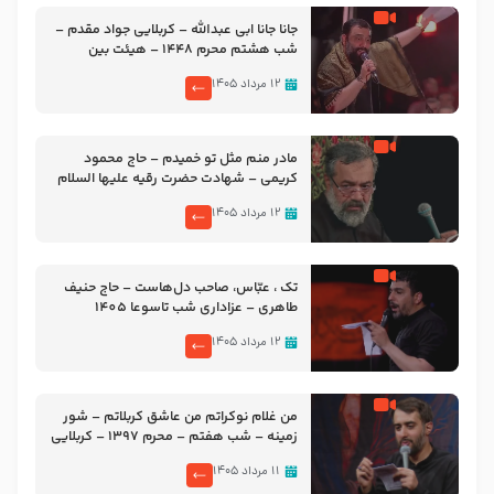
جانا جانا ابی عبدالله – کربلایی جواد مقدم –
شب هشتم محرم 1448 – هیئت بین
الحرمین طهران
۱۲ مرداد ۱۴۰۵
مادر منم مثل تو خمیدم – حاج محمود
کریمی – شهادت حضرت رقیه علیها السلام
– تیر ۱۴۰۵ هیئت رایة العباس علیه السلام
۱۲ مرداد ۱۴۰۵
تک ، عبّاس، صاحب دل‌هاست – حاج حنیف
طاهری – عزاداری شب تاسوعا 1405
۱۲ مرداد ۱۴۰۵
من غلام نوکراتم من عاشق کربلاتم – شور
زمینه – شب هفتم – محرم 1397 – کربلایی
محمدحسین پویانفر
۱۱ مرداد ۱۴۰۵