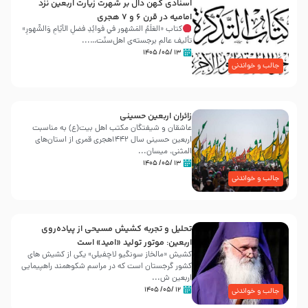
اسنادی کهن دال بر شهرت زیارت اربعین نزد
امامیه در قرن ۶ و ۷ هجری
کتاب «العَلَمُ المَشهور في فَوائِدِ فَضلِ الأيّامِ وَالشُّهورِ»
تألیف عالم برجسته‌ی اهل‌سنّت…...
۱۳ /۰۵/ ۱۴۰۵
جالب و خواندنی
زائران اربعین حسینی
عاشقان و شیفتگان مکتب اهل بیت(ع) به مناسبت
اربعین حسینی سال ۱۴۴۲هجری قمری از استان‌های
المثنی، میسان...
۱۳ /۰۵/ ۱۴۰۵
جالب و خواندنی
تحلیل و تجربه کشیش مسیحی از پیاده‌روی
اربعین: موتور تولید «امید» است
کشیش «مالخاز سونگیو لاچفیلی» یکی از کشیش های
کشور گرجستان است که در مراسم شکوهمند راهپیمایی
اربعین ش...
۱۲ /۰۵/ ۱۴۰۵
جالب و خواندنی