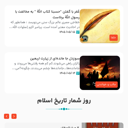
عُمَر با گفتن “حسبنا كتاب اللّه ” به مخالفت با
رسول اللّه برخاست
خفاجی مصری عالم بزرگ سنی می‌نویسد : همانطور که
در احادیث معتبر آمده است، پیامبر اکرم (صلوات اللّه...
۱۵ /۰۵/ ۱۴۰۵
خلفا
سوزدل جا مانده‌ای از زیارت اربعین
زائران راهی می‌شوند،کم‌ کم همه رفتنی‌ها می‌روند و
جامانده‌ها…جامانده‌ها چشم می‌بندند.چگونه؟می‌...
۱۴ /۰۵/ ۱۴۰۵
جالب و خواندنی
روز شمار تاریخ اسلام