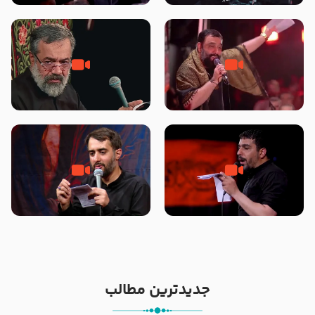
محرّم 1405
جانا جانا ابی عبدالله – کربلایی جواد
مادر منم مثل تو خمیدم – حاج
مقدم – شب هشتم محرم 1448 –
محمود کریمی – شهادت حضرت
هیئت بین الحرمین طهران
رقیه علیها السلام – تیر ۱۴۰۵
هیئت رایة العباس علیه السلام
تک ، عبّاس، صاحب دل‌هاست –
من غلام نوکراتم من عاشق کربلاتم
حاج حنیف طاهری – عزاداری شب
– شور زمینه – شب هفتم – محرم
تاسوعا 1405
1397 – کربلایی محمدحسین
پویانفر
جدیدترین مطالب