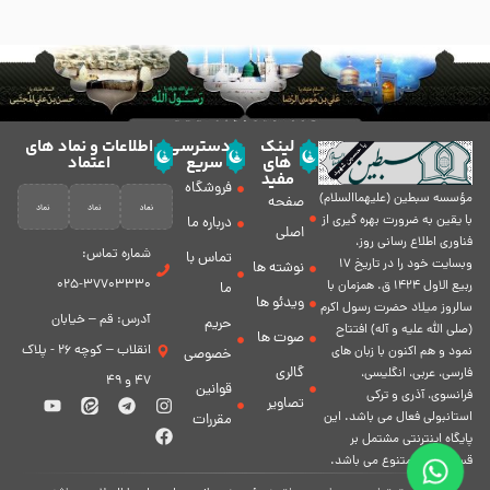
لینک
دسترسی
اطلاعات و نماد های
های
سریع
اعتماد
مفید
فروشگاه
مؤسسه سبطين (عليهماالسلام)
صفحه
با يقين به ضرورت بهره گیرى از
درباره ما
اصلی
فناورى اطلاع رسانى روز،
شماره تماس:
تماس با
وبسایت خود را در تاريخ 17
نوشته ها
37703330-025
ربيع الاول 1424 ق. همزمان با
ما
ویدئو ها
سالروز ميلاد حضرت رسول اكرم
آدرس: قم – خیابان
حریم
(صلی الله علیه و آله) افتتاح
صوت ها
انقلاب – کوچه 26 - پلاک
نمود و هم اكنون با زبان های
خصوصی
گالری
فارسی، عربى، انگلیسی،
47 و 49
قوانین
فرانسوی، آذری و ترکی
تصاویر
استانبولی فعال مى باشد. اين
مقررات
پايگاه اينترنتى مشتمل بر
قسمت هاى متنوع مى باشد.