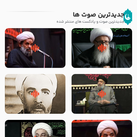
جدیدترین صوت ها
جدیدترین صوت و پادکست های منتشر شده
زوّار اربعین امام حسین (علیه
روضه جانسوز پاره های جگر امام
السلام) با این اشتیاق به زیارت
حسن مجتبی علیه السلام-حجت
بروند – آیت الله وحید خراسانی
الاسلام بندانی
لقب حضرت رقیه سلام الله علیها به
روضه‌ی مجلس یزید ملعون و
چه معناست – حجت الاسلام علوی
اسارت اهل‌بیت علیهم‌السلام –
تهرانی
مرحوم حجت‌الاسلام شیخ علی
محدث زاده