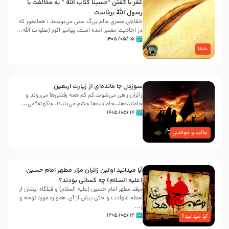
عُمَر با گفتن “حسبنا كتاب اللّه ” به مخالفت با
رسول اللّه برخاست
خفاجی مصری عالم بزرگ سنی می‌نویسد : همانطور که
در احادیث معتبر آمده است، پیامبر اکرم (صلوات اللّه...
۱۵ /۰۵/ ۱۴۰۵
خلفا
سوزدل جا مانده‌ای از زیارت اربعین
زائران راهی می‌شوند،کم‌ کم همه رفتنی‌ها می‌روند و
جامانده‌ها…جامانده‌ها چشم می‌بندند.چگونه؟می‌...
۱۴ /۰۵/ ۱۴۰۵
جالب و خواندنی
آیا میدانید اولین زائران مزار مطهر امام حسین
(علیه السلام) چه کسانی بودند؟
مرقد مطهر امام حسین (علیه السلام) و قتلگاه ایشان از
لحظه شهادت و حتی پیش از آن، همواره مورد توجه و
ز...
۱۴ /۰۵/ ۱۴۰۵
آیا میدانید؟