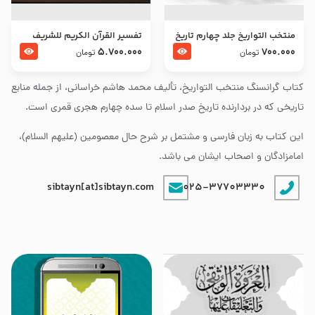
منتخب التواریخ جلد چهارم تاریخ
تفسير القرآن الكريم للشريف
امام زین العابدین و امام محمد
المرتضي قدس سرّه
5.700.000
700.000
تومان
تومان
باقر علیهما السلام
کتاب گرانسنگ منتخب التواريخ، تألیف محمد هاشم خراسانی، از جمله منابع
تاریخی که در بردارنده تاریخ صدر اسلام تا سده چهارم هجری قمری است.
این کتاب به زبان فارسی و مشتمل بر شرح حال معصومین (علیهم السلام)،
امامزادگان و اصحاب ایشان می باشد.
sibtayn[at]sibtayn.com
025-37703330