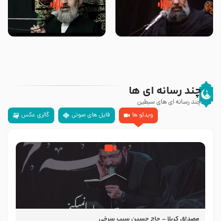
سلام جوانی که امام حسین علیه
زیارتی که اسباب رزق زیاد و عمر
السلام خودش جوابش را دادند
طولانی است حجت السلام حسین
-حجت الاسلام بندانی
یوسفی
چند رسانه ای ها
چند رسانه ای های سبطین
ویدئو ها
فایل های صوتی
گالری عکس
مصداق کربلا – حاج حسین سیب سرخی