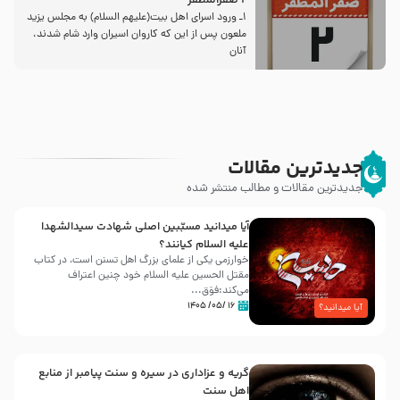
2 صفرالمظفر
1ـ ورود اسراى اهل بیت‌(علیهم السلام) به مجلس یزید
ملعون پس از این كه كاروان اسیران وارد شام شدند،
آنان
جدیدترین مقالات
جدیدترین مقالات و مطالب منتشر شده
آیا میدانید مسبّبین اصلی شهادت سیدالشهدا
علیه ‌السلام کیانند؟
خوارزمی یکی از علمای بزرگ اهل تسنن است، در کتاب
مقتل الحسین علیه ‌السلام خود چنین اعتراف
می‌کند:فوَق...
۱۶ /۰۵/ ۱۴۰۵
آیا میدانید؟
گریه و عزاداری در سیره و سنت پیامبر از منابع
اهل سنت