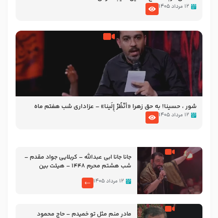
۱۲ مرداد ۱۴۰۵
شور ، حسینا! به‌ حق زهرا «أُنْظُرْ إِلَینا» – عزاداری شب هفتم ماه
محرّم 1405
۱۲ مرداد ۱۴۰۵
جانا جانا ابی عبدالله – کربلایی جواد مقدم –
شب هشتم محرم 1448 – هیئت بین
الحرمین طهران
۱۲ مرداد ۱۴۰۵
مادر منم مثل تو خمیدم – حاج محمود