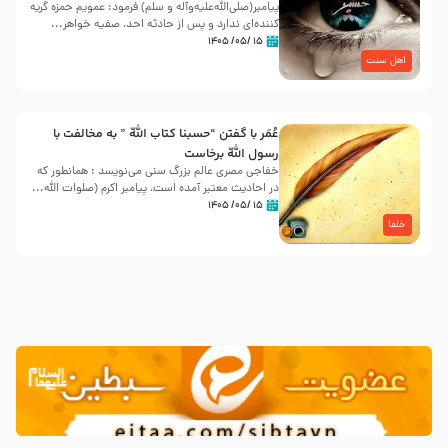
پیامبر(صلی‌الله‌علیه‌وآله و سلم) فرمود: عمویم حمزه گریه
کننده‌ای ندارد و پس از حادثه احد، صفیه خواهر...
۱۵ /۰۵/ ۱۴۰۵
اهل سنت
عُمَر با گفتن “حسبنا كتاب اللّه ” به مخالفت با
رسول اللّه برخاست
خفاجی مصری عالم بزرگ سنی می‌نویسد : همانطور که
در احادیث معتبر آمده است، پیامبر اکرم (صلوات اللّه...
۱۵ /۰۵/ ۱۴۰۵
خلفا