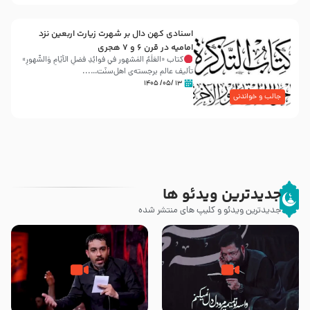
اسنادی کهن دال بر شهرت زیارت اربعین نزد
امامیه در قرن ۶ و ۷ هجری
کتاب «العَلَمُ المَشهور في فَوائِدِ فَضلِ الأيّامِ وَالشُّهورِ»
تألیف عالم برجسته‌ی اهل‌سنّت…...
۱۳ /۰۵/ ۱۴۰۵
جالب و خواندنی
جدیدترین ویدئو ها
جدیدترین ویدئو و کلیپ های منتشر شده
مصداق کربلا – حاج حسین سیب
شور ، حسینا! به‌ حق زهرا «أُنْظُرْ
سرخی
إِلَینا» – عزاداری شب هفتم ماه