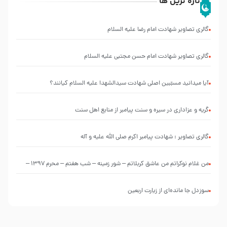
تازه ترین ها
گالری تصاویر شهادت امام رضا علیه السلام
گالری تصاویر شهادت امام حسن مجتبی علیه السلام
آیا میدانید مسبّبین اصلی شهادت سیدالشهدا علیه ‌السلام کیانند؟
گریه و عزاداری در سیره و سنت پیامبر از منابع اهل سنت
گالری تصاویر : شهادت پیامبر اکرم صلی الله علیه و آله
من غلام نوکراتم من عاشق کربلاتم – شور زمینه – شب هفتم – محرم 1397 –
کربلایی محمدحسین پویانفر
سوزدل جا مانده‌ای از زیارت اربعین