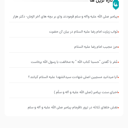
تازه ترین ها
پیامبر صلی الله علیه وآله و سلم فرمودند وای بر بچه های آخر الزمان- دکتر هزار
ثواب زیارت امام رضا علیه السلام در بیان آن حضرت
حرز عجیب امام رضا علیه السلام
عُمَر با گفتن “حسبنا كتاب اللّه ” به مخالفت با رسول اللّه برخاست
آیا میدانید مسبّبین اصلی شهادت سیدالشهدا علیه ‌السلام کیانند؟
احیای سنت پیامبر (صلی الله علیه و آله و سلّم )
نقش خلفای ثلاثه در ترور نافرجام پیامبر صلی الله علیه و آله و سلم