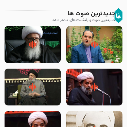
جدیدترین صوت ها
جدیدترین صوت و پادکست های منتشر شده
پیامبر صلی الله علیه وآله و سلم
زوّار اربعین امام حسین (علیه
فرمودند وای بر بچه های آخر
السلام) با این اشتیاق به زیارت
الزمان- دکتر هزار
بروند – آیت الله وحید خراسانی
روضه جانسوز پاره های جگر امام
لقب حضرت رقیه سلام الله علیها به
حسن مجتبی علیه السلام-حجت
چه معناست – حجت الاسلام علوی
الاسلام بندانی
تهرانی