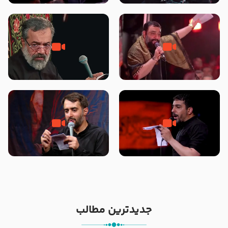
محرّم 1405
جانا جانا ابی عبدالله – کربلایی جواد
مادر منم مثل تو خمیدم – حاج
مقدم – شب هشتم محرم 1448 –
محمود کریمی – شهادت حضرت
هیئت بین الحرمین طهران
رقیه علیها السلام – تیر ۱۴۰۵
هیئت رایة العباس علیه السلام
تک ، عبّاس، صاحب دل‌هاست –
من غلام نوکراتم من عاشق کربلاتم
حاج حنیف طاهری – عزاداری شب
– شور زمینه – شب هفتم – محرم
تاسوعا 1405
1397 – کربلایی محمدحسین
پویانفر
جدیدترین مطالب