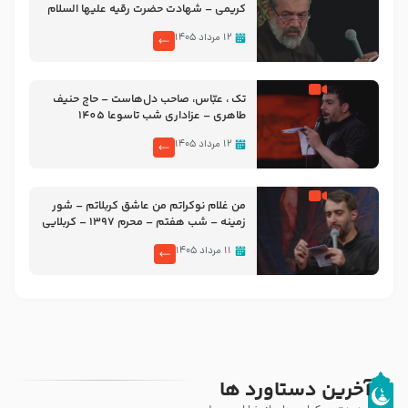
کریمی – شهادت حضرت رقیه علیها السلام
– تیر ۱۴۰۵ هیئت رایة العباس علیه السلام
۱۲ مرداد ۱۴۰۵
تک ، عبّاس، صاحب دل‌هاست – حاج حنیف
طاهری – عزاداری شب تاسوعا 1405
۱۲ مرداد ۱۴۰۵
من غلام نوکراتم من عاشق کربلاتم – شور
زمینه – شب هفتم – محرم 1397 – کربلایی
محمدحسین پویانفر
۱۱ مرداد ۱۴۰۵
آخرین دستاورد ها