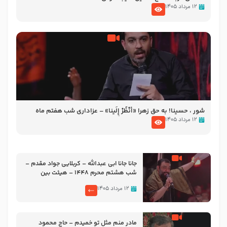
۱۲ مرداد ۱۴۰۵
شور ، حسینا! به‌ حق زهرا «أُنْظُرْ إِلَینا» – عزاداری شب هفتم ماه
محرّم 1405
۱۲ مرداد ۱۴۰۵
جانا جانا ابی عبدالله – کربلایی جواد مقدم –
شب هشتم محرم 1448 – هیئت بین
الحرمین طهران
۱۲ مرداد ۱۴۰۵
مادر منم مثل تو خمیدم – حاج محمود