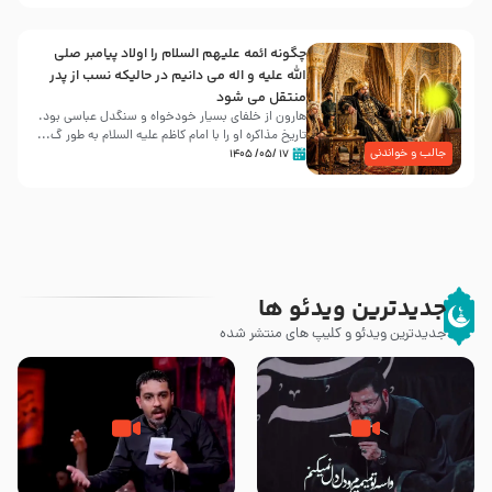
چگونه ائمه علیهم السلام را اولاد پیامبر صلی
الله علیه و اله می دانیم در حالیکه نسب از پدر
منتقل می شود
هارون از خلفای بسیار خودخواه و سنگدل عباسی بود.
تاریخ مذاکره او را با امام کاظم علیه السلام به طور گ...
جالب و خواندنی
۱۷ /۰۵/ ۱۴۰۵
جدیدترین ویدئو ها
جدیدترین ویدئو و کلیپ های منتشر شده
مصداق کربلا – حاج حسین سیب
شور ، حسینا! به‌ حق زهرا «أُنْظُرْ
سرخی
إِلَینا» – عزاداری شب هفتم ماه