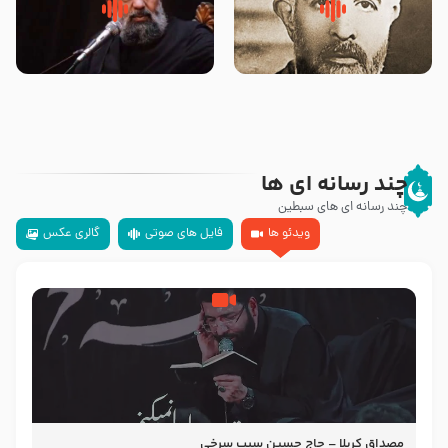
روضه‌ی مجلس یزید ملعون و
سلام جوانی که امام حسین علیه
اسارت اهل‌بیت علیهم‌السلام –
السلام خودش جوابش را دادند
مرحوم حجت‌الاسلام شیخ علی
-حجت الاسلام بندانی
محدث زاده
چند رسانه ای ها
چند رسانه ای های سبطین
ویدئو ها
فایل های صوتی
گالری عکس
مصداق کربلا – حاج حسین سیب سرخی