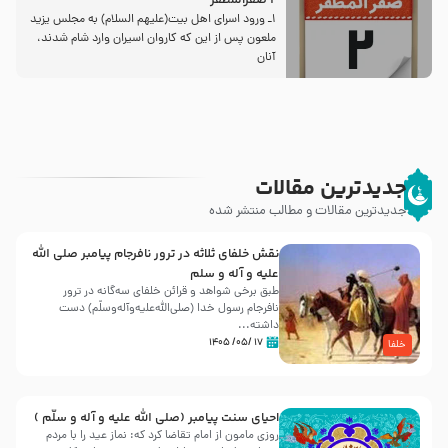
2 صفرالمظفر
1ـ ورود اسراى اهل بیت‌(علیهم السلام) به مجلس یزید
ملعون پس از این كه كاروان اسیران وارد شام شدند،
آنان
جدیدترین مقالات
جدیدترین مقالات و مطالب منتشر شده
نقش خلفای ثلاثه در ترور نافرجام پیامبر صلی الله
علیه و آله و سلم
طبق برخی شواهد و قرائن خلفای سه‌گانه در ترور
نافرجام رسول خدا (صلی‌الله‌علیه‌و‌آله‌وسلّم) دست
داشته‌...
۱۷ /۰۵/ ۱۴۰۵
خلفا
احیای سنت پیامبر (صلی الله علیه و آله و سلّم )
روزی مامون از امام تقاضا کرد که: نماز عید را با مردم