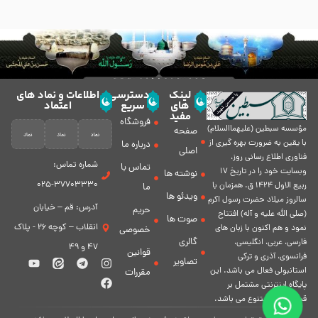
لینک
دسترسی
اطلاعات و نماد های
های
سریع
اعتماد
مفید
فروشگاه
مؤسسه سبطين (عليهماالسلام)
صفحه
با يقين به ضرورت بهره گیرى از
درباره ما
اصلی
فناورى اطلاع رسانى روز،
شماره تماس:
تماس با
وبسایت خود را در تاريخ 17
نوشته ها
37703330-025
ربيع الاول 1424 ق. همزمان با
ما
ویدئو ها
سالروز ميلاد حضرت رسول اكرم
آدرس: قم – خیابان
حریم
(صلی الله علیه و آله) افتتاح
صوت ها
انقلاب – کوچه 26 - پلاک
نمود و هم اكنون با زبان های
خصوصی
گالری
فارسی، عربى، انگلیسی،
47 و 49
قوانین
فرانسوی، آذری و ترکی
تصاویر
استانبولی فعال مى باشد. اين
مقررات
پايگاه اينترنتى مشتمل بر
قسمت هاى متنوع مى باشد.