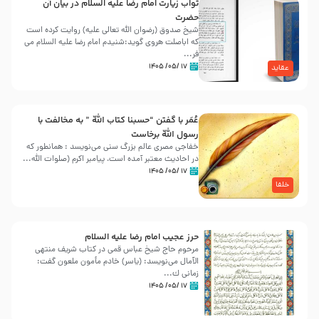
ثواب زیارت امام رضا علیه السلام در بیان آن
حضرت
شیخ صدوق (رضوان الله تعالی علیه) روایت کرده است
که اباصلت هروی گوید:شنیدم امام رضا علیه السلام می
فر...
۱۷ /۰۵/ ۱۴۰۵
عقاید
عُمَر با گفتن “حسبنا كتاب اللّه ” به مخالفت با
رسول اللّه برخاست
خفاجی مصری عالم بزرگ سنی می‌نویسد : همانطور که
در احادیث معتبر آمده است، پیامبر اکرم (صلوات اللّه...
۱۷ /۰۵/ ۱۴۰۵
خلفا
حرز عجیب امام رضا علیه السلام
مرحوم حاج شیخ عباس قمی در کتاب شریف منتهی
الآمال می‌نویسد: (ياسر) خادم مأمون ملعون گفت:
زمانى ك...
۱۷ /۰۵/ ۱۴۰۵