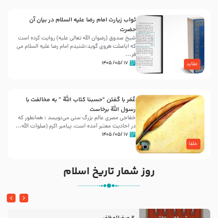
ثواب زیارت امام رضا علیه السلام در بیان آن
حضرت
شیخ صدوق (رضوان الله تعالی علیه) روایت کرده است
که اباصلت هروی گوید:شنیدم امام رضا علیه السلام می
فر...
۱۷ /۰۵/ ۱۴۰۵
عقاید
عُمَر با گفتن “حسبنا كتاب اللّه ” به مخالفت با
رسول اللّه برخاست
خفاجی مصری عالم بزرگ سنی می‌نویسد : همانطور که
در احادیث معتبر آمده است، پیامبر اکرم (صلوات اللّه...
۱۷ /۰۵/ ۱۴۰۵
خلفا
روز شمار تاریخ اسلام