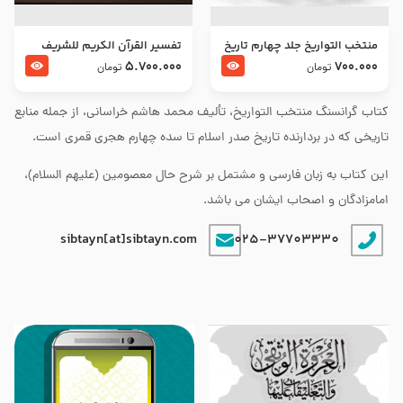
منتخب التواریخ جلد چهارم تاریخ
تفسير القرآن الكريم للشريف
امام زین العابدین و امام محمد
المرتضي قدس سرّه
5.700.000
700.000
تومان
تومان
باقر علیهما السلام
کتاب گرانسنگ منتخب التواريخ، تألیف محمد هاشم خراسانی، از جمله منابع
تاریخی که در بردارنده تاریخ صدر اسلام تا سده چهارم هجری قمری است.
این کتاب به زبان فارسی و مشتمل بر شرح حال معصومین (علیهم السلام)،
امامزادگان و اصحاب ایشان می باشد.
sibtayn[at]sibtayn.com
025-37703330