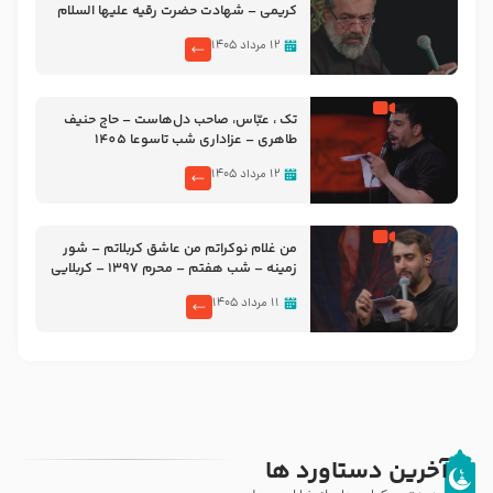
کریمی – شهادت حضرت رقیه علیها السلام
– تیر ۱۴۰۵ هیئت رایة العباس علیه السلام
۱۲ مرداد ۱۴۰۵
تک ، عبّاس، صاحب دل‌هاست – حاج حنیف
طاهری – عزاداری شب تاسوعا 1405
۱۲ مرداد ۱۴۰۵
من غلام نوکراتم من عاشق کربلاتم – شور
زمینه – شب هفتم – محرم 1397 – کربلایی
محمدحسین پویانفر
۱۱ مرداد ۱۴۰۵
آخرین دستاورد ها