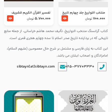
منتخب التواریخ جلد چهارم تاریخ
تفسير القرآن الكريم للشريف
امام زین العابدین و امام محمد
المرتضي قدس سرّه
5.700.000
700.000
تومان
تومان
باقر علیهما السلام
کتاب گرانسنگ منتخب التواريخ، تألیف محمد هاشم خراسانی، از جمله منابع
تاریخی که در بردارنده تاریخ صدر اسلام تا سده چهارم هجری قمری است.
این کتاب به زبان فارسی و مشتمل بر شرح حال معصومین (علیهم السلام)،
امامزادگان و اصحاب ایشان می باشد.
sibtayn[at]sibtayn.com
025-37703330