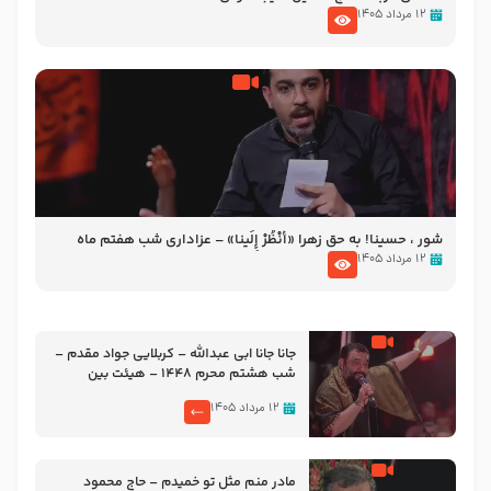
۱۲ مرداد ۱۴۰۵
شور ، حسینا! به‌ حق زهرا «أُنْظُرْ إِلَینا» – عزاداری شب هفتم ماه
محرّم 1405
۱۲ مرداد ۱۴۰۵
جانا جانا ابی عبدالله – کربلایی جواد مقدم –
شب هشتم محرم 1448 – هیئت بین
الحرمین طهران
۱۲ مرداد ۱۴۰۵
مادر منم مثل تو خمیدم – حاج محمود