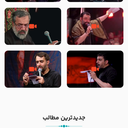
محرّم 1405
جانا جانا ابی عبدالله – کربلایی جواد
مادر منم مثل تو خمیدم – حاج
مقدم – شب هشتم محرم 1448 –
محمود کریمی – شهادت حضرت
هیئت بین الحرمین طهران
رقیه علیها السلام – تیر ۱۴۰۵
هیئت رایة العباس علیه السلام
تک ، عبّاس، صاحب دل‌هاست –
من غلام نوکراتم من عاشق کربلاتم
حاج حنیف طاهری – عزاداری شب
– شور زمینه – شب هفتم – محرم
تاسوعا 1405
1397 – کربلایی محمدحسین
پویانفر
جدیدترین مطالب