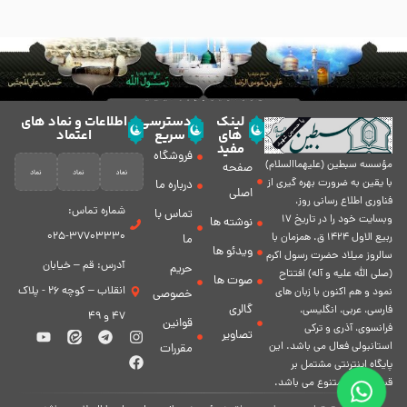
لینک
دسترسی
اطلاعات و نماد های
های
سریع
اعتماد
مفید
فروشگاه
مؤسسه سبطين (عليهماالسلام)
صفحه
با يقين به ضرورت بهره گیرى از
درباره ما
اصلی
فناورى اطلاع رسانى روز،
شماره تماس:
تماس با
وبسایت خود را در تاريخ 17
نوشته ها
37703330-025
ربيع الاول 1424 ق. همزمان با
ما
ویدئو ها
سالروز ميلاد حضرت رسول اكرم
آدرس: قم – خیابان
حریم
(صلی الله علیه و آله) افتتاح
صوت ها
انقلاب – کوچه 26 - پلاک
نمود و هم اكنون با زبان های
خصوصی
گالری
فارسی، عربى، انگلیسی،
47 و 49
قوانین
فرانسوی، آذری و ترکی
تصاویر
استانبولی فعال مى باشد. اين
مقررات
پايگاه اينترنتى مشتمل بر
قسمت هاى متنوع مى باشد.