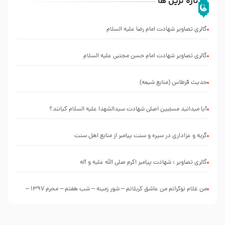
تازه ترین ها
گالری تصاویر شهادت امام رضا علیه السلام
گالری تصاویر شهادت امام حسن مجتبی علیه السلام
حدیث قرطاس (منابع شیعه)
آیا میدانید مسبّبین اصلی شهادت سیدالشهدا علیه ‌السلام کیانند؟
گریه و عزاداری در سیره و سنت پیامبر از منابع اهل سنت
گالری تصاویر : شهادت پیامبر اکرم صلی الله علیه و آله
من غلام نوکراتم من عاشق کربلاتم – شور زمینه – شب هفتم – محرم 1397 –
کربلایی محمدحسین پویانفر