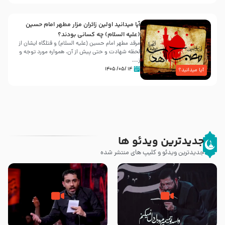
آیا میدانید اولین زائران مزار مطهر امام حسین
(علیه السلام) چه کسانی بودند؟
مرقد مطهر امام حسین (علیه السلام) و قتلگاه ایشان از
لحظه شهادت و حتی پیش از آن، همواره مورد توجه و
ز...
۱۴ /۰۵/ ۱۴۰۵
آیا میدانید؟
جدیدترین ویدئو ها
جدیدترین ویدئو و کلیپ های منتشر شده
مصداق کربلا – حاج حسین سیب
شور ، حسینا! به‌ حق زهرا «أُنْظُرْ
سرخی
إِلَینا» – عزاداری شب هفتم ماه