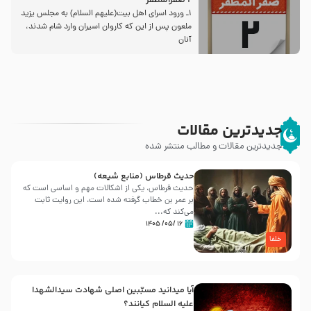
2 صفرالمظفر
1ـ ورود اسراى اهل بیت‌(علیهم السلام) به مجلس یزید
ملعون پس از این كه كاروان اسیران وارد شام شدند،
آنان
جدیدترین مقالات
جدیدترین مقالات و مطالب منتشر شده
حدیث قرطاس (منابع شیعه)
حدیث قرطاس، یکی از اشکالات مهم و اساسی است که
بر عمر بن خطاب گرفته شده است، این روایت ثابت
می‌کند که...
۱۶ /۰۵/ ۱۴۰۵
خلفا
آیا میدانید مسبّبین اصلی شهادت سیدالشهدا
علیه ‌السلام کیانند؟