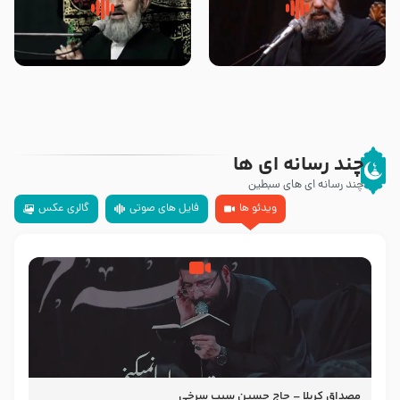
سلام جوانی که امام حسین علیه
زیارتی که اسباب رزق زیاد و عمر
السلام خودش جوابش را دادند
طولانی است حجت السلام حسین
-حجت الاسلام بندانی
یوسفی
چند رسانه ای ها
چند رسانه ای های سبطین
ویدئو ها
فایل های صوتی
گالری عکس
مصداق کربلا – حاج حسین سیب سرخی