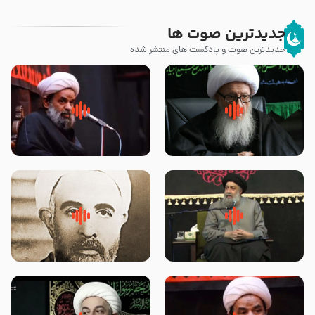
جدیدترین صوت ها
جدیدترین صوت و پادکست های منتشر شده
زوّار اربعین امام حسین (علیه
روضه جانسوز پاره های جگر امام
السلام) با این اشتیاق به زیارت
حسن مجتبی علیه السلام-حجت
بروند – آیت الله وحید خراسانی
الاسلام بندانی
لقب حضرت رقیه سلام الله علیها به
روضه‌ی مجلس یزید ملعون و
چه معناست – حجت الاسلام علوی
اسارت اهل‌بیت علیهم‌السلام –
تهرانی
مرحوم حجت‌الاسلام شیخ علی
محدث زاده