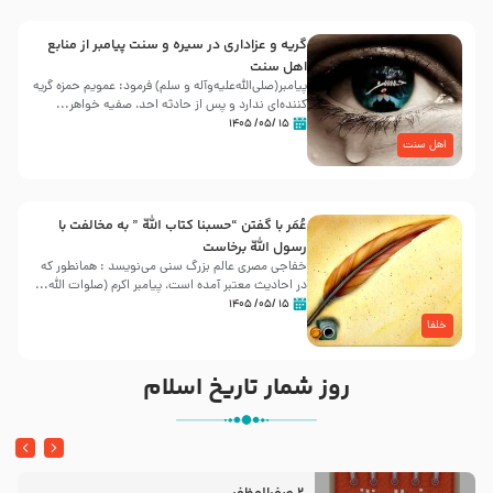
گریه و عزاداری در سیره و سنت پیامبر از منابع
اهل سنت
پیامبر(صلی‌الله‌علیه‌وآله و سلم) فرمود: عمویم حمزه گریه
کننده‌ای ندارد و پس از حادثه احد، صفیه خواهر...
۱۵ /۰۵/ ۱۴۰۵
اهل سنت
عُمَر با گفتن “حسبنا كتاب اللّه ” به مخالفت با
رسول اللّه برخاست
خفاجی مصری عالم بزرگ سنی می‌نویسد : همانطور که
در احادیث معتبر آمده است، پیامبر اکرم (صلوات اللّه...
۱۵ /۰۵/ ۱۴۰۵
خلفا
روز شمار تاریخ اسلام