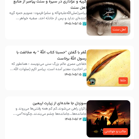
گریه و عزاداری در سیره و سنت پیامبر از منابع
اهل سنت
پیامبر(صلی‌الله‌علیه‌وآله و سلم) فرمود: عمویم حمزه گریه
کننده‌ای ندارد و پس از حادثه احد، صفیه خواهر...
۱۵ /۰۵/ ۱۴۰۵
اهل سنت
عُمَر با گفتن “حسبنا كتاب اللّه ” به مخالفت با
رسول اللّه برخاست
خفاجی مصری عالم بزرگ سنی می‌نویسد : همانطور که
در احادیث معتبر آمده است، پیامبر اکرم (صلوات اللّه...
۱۵ /۰۵/ ۱۴۰۵
خلفا
سوزدل جا مانده‌ای از زیارت اربعین
زائران راهی می‌شوند،کم‌ کم همه رفتنی‌ها می‌روند و
جامانده‌ها…جامانده‌ها چشم می‌بندند.چگونه؟می‌...
۱۴ /۰۵/ ۱۴۰۵
جالب و خواندنی