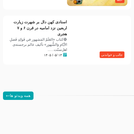
اسنادی کهن دال بر شهرت زیارت
اربعین نزد امامیه در قرن ۶ و ۷
هجری
🔴کتاب «العَلَمُ المَشهور في فَوائِدِ فَضلِ
الأيّامِ وَالشُّهورِ» تألیف عالم برجسته‌ی
اهل‌سنّت…...
جالب و خواندنی
۱۳ /۰۵/ ۱۴۰۵
همه ویدئو ها