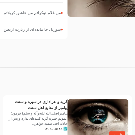
من غلام نوکراتم من عاشق کربلاتم – شور زمینه – شب 
سوزدل جا مانده‌ای از زیارت اربعین
گریه و عزاداری در سیره و سنت
پیامبر از منابع اهل سنت
پیامبر(صلی‌الله‌علیه‌وآله و سلم) فرمود:
عمویم حمزه گریه کننده‌ای ندارد و پس از
حادثه احد، صفیه خواهر...
۱۵ /۰۵/ ۱۴۰۵
اهل سنت