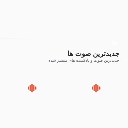
جدیدترین صوت ها
جدیدترین صوت و پادکست های منتشر شده
زوّار اربعین امام حسین (علیه
روضه جانسوز پاره های جگر امام
السلام) با این اشتیاق به زیارت
حسن مجتبی علیه السلام-حجت
بروند – آیت الله وحید خراسانی
الاسلام بندانی