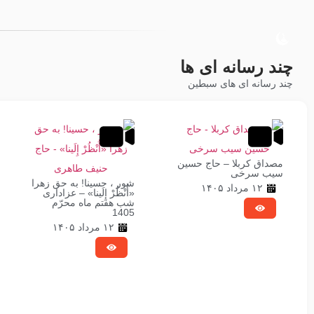
چند رسانه ای ها
چند رسانه ای های سبطین
مصداق کربلا – حاج حسین
سیب سرخی
شور ، حسینا! به‌ حق زهرا
۱۲ مرداد ۱۴۰۵
«أُنْظُرْ إِلَینا» – عزاداری
شب هفتم ماه محرّم
1405
۱۲ مرداد ۱۴۰۵