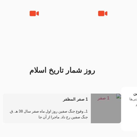
تک ، عبّاس، صاحب دل‌هاست –
من غلام نوکراتم من عاشق
حاج حنیف طاهری – عزاداری شب
کربلاتم – شور زمینه – شب هفتم
تاسوعا 1405
– محرم 1397 – کربلایی
محمدحسین پویانفر
روز شمار تاریخ اسلام
ین
ی‌ها
1 صفر المظفر
1ـ وقوع جنگ صفین روز اول ماه صفر سال 38 هـ .ق.
جنگ صفین رخ داد. ماجرا از آن جا