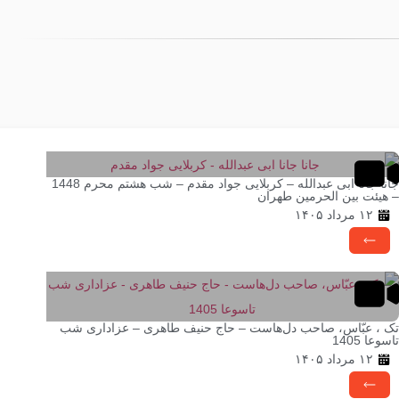
جانا جانا ابی عبدالله – کربلایی جواد مقدم – شب هشتم محرم 1448
– هیئت بین الحرمین طهران
۱۲ مرداد ۱۴۰۵
تک ، عبّاس، صاحب دل‌هاست – حاج حنیف طاهری – عزاداری شب
تاسوعا 1405
۱۲ مرداد ۱۴۰۵