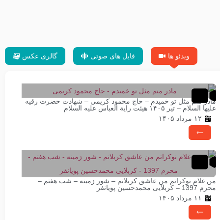
ویدئو ها
فایل های صوتی
گالری عکس
مادر منم مثل تو خمیدم – حاج محمود کریمی – شهادت حضرت رقیه
علیها السلام – تیر ۱۴۰۵ هیئت رایة العباس علیه السلام
۱۲ مرداد ۱۴۰۵
من غلام نوکراتم من عاشق کربلاتم – شور زمینه – شب هفتم –
محرم 1397 – کربلایی محمدحسین پویانفر
۱۱ مرداد ۱۴۰۵