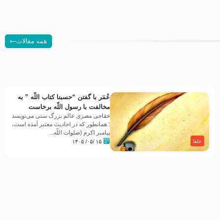
همه مقالات
عُمَر با گفتن “حسبنا كتاب اللّه ” به
مخالفت با رسول اللّه برخاست
خفاجی مصری عالم بزرگ سنی می‌نویسد
: همانطور که در احادیث معتبر آمده است،
پیامبر اکرم (صلوات اللّه...
۱۵ /۰۵/ ۱۴۰۵
خلفا