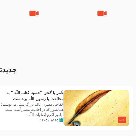
مصداق کربلا – حاج حسین سیب
شور ، حسینا! به‌ حق زهرا «أُنْظُرْ
سرخی
إِلَینا» – عزاداری شب هفتم ماه
محرّم 1405
جدیدت
عُمَر با گفتن “حسبنا كتاب اللّه ” به
مخالفت با رسول اللّه برخاست
خفاجی مصری عالم بزرگ سنی می‌نویسد :
همانطور که در احادیث معتبر آمده است،
پیامبر اکرم (صلوات اللّه...
۱۵ /۰۵/ ۱۴۰۵
خلفا