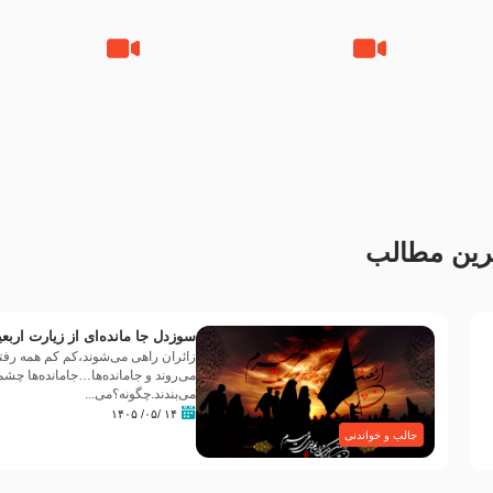
جانا جانا ابی عبدالله – کربلایی
مادر منم مثل تو خمیدم – حاج
جواد مقدم – شب هشتم محرم
محمود کریمی – شهادت حضرت
1448 – هیئت بین الحرمین طهران
رقیه علیها السلام – تیر ۱۴۰۵
هیئت رایة العباس علیه السلام
رین مطالب
سوزدل جا مانده‌ای از زیارت اربع
زائران راهی می‌شوند،کم‌ کم همه رفتن
می‌روند و جامانده‌ها…جامانده‌ها چشم
می‌بندند.چگونه؟می‌...
۱۴ /۰۵/ ۱۴۰۵
جالب و خواندنی