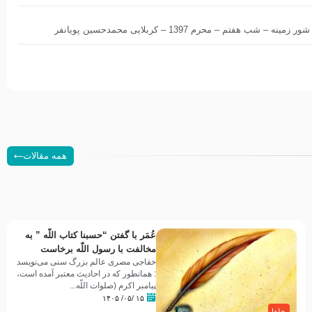
هفتم – محرم 1397 – کربلایی محمدحسین پویانفر
همه مقالات
عُمَر با گفتن “حسبنا كتاب اللّه ” به
مخالفت با رسول اللّه برخاست
خفاجی مصری عالم بزرگ سنی می‌نویسد
: همانطور که در احادیث معتبر آمده است،
پیامبر اکرم (صلوات اللّه...
۱۵ /۰۵/ ۱۴۰۵
خلفا