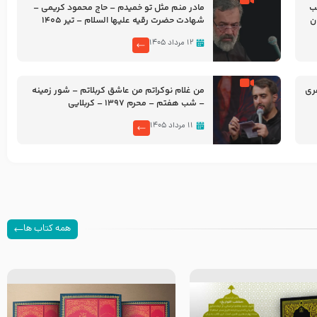
شب
مادر منم مثل تو خمیدم – حاج محمود کریمی –
شهادت حضرت رقیه علیها السلام – تیر ۱۴۰۵
هیئت رایة العباس علیه السلام
۱۲ مرداد ۱۴۰۵
ری
من غلام نوکراتم من عاشق کربلاتم – شور زمینه
– شب هفتم – محرم 1397 – کربلایی
محمدحسین پویانفر
۱۱ مرداد ۱۴۰۵
همه کتاب ها