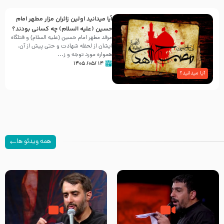
آیا میدانید اولین زائران مزار مطهر امام
حسین (علیه السلام) چه کسانی بودند؟
مرقد مطهر امام حسین (علیه السلام) و قتلگاه
ایشان از لحظه شهادت و حتی پیش از آن،
همواره مورد توجه و ز...
۱۴ /۰۵/ ۱۴۰۵
آیا میدانید؟
همه ویدئو ها