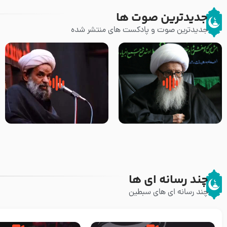
جدیدترین صوت ها
جدیدترین صوت و پادکست های منتشر شده
زوّار اربعین امام حسین (علیه
روضه جانسوز پاره های جگر امام
السلام) با این اشتیاق به زیارت
حسن مجتبی علیه السلام-حجت
بروند – آیت الله وحید خراسانی
الاسلام بندانی
چند رسانه ای ها
چند رسانه ای های سبطین