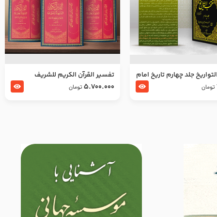
تواریخ جلد چهارم تاریخ امام
تفسير القرآن الكريم للشريف
بدین و امام محمد باقر
المرتضي قدس سرّه
5.700.000
تومان
تومان
لسلام