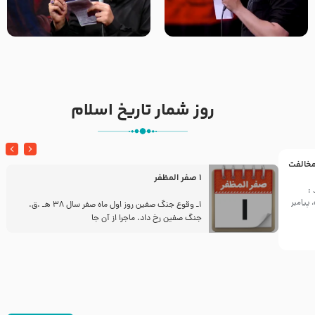
تک ، عبّاس، صاحب دل‌هاست –
من غلام نوکراتم من عاشق
حاج حنیف طاهری – عزاداری شب
کربلاتم – شور زمینه – شب هفتم
تاسوعا 1405
– محرم 1397 – کربلایی
محمدحسین پویانفر
روز شمار تاریخ اسلام
 مخالفت
1 صفر المظفر
:
پیامبر
ز
1ـ وقوع جنگ صفین روز اول ماه صفر سال 38 هـ .ق.
جنگ صفین رخ داد. ماجرا از آن جا