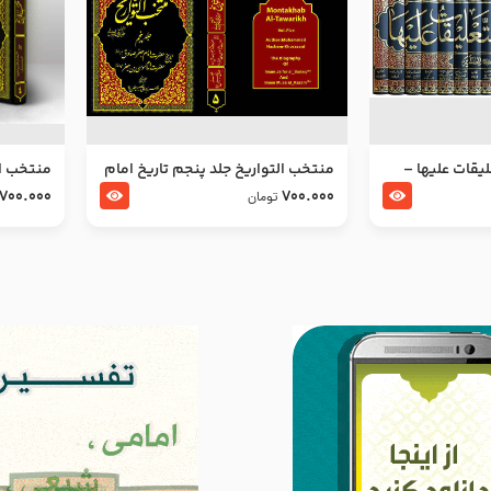
ليقات عليها –
منتخب التواریخ جلد پنجم تاریخ امام
منتخب ال
جعفر صادق و امام موسی بن جعفر
زین العا
700.000
700.000
تومان
علیهما السلام
علیهما ا