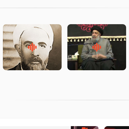
لقب حضرت رقیه سلام الله علیها
روضه‌ی مجلس یزید ملعون و
به چه معناست – حجت الاسلام
اسارت اهل‌بیت علیهم‌السلام –
علوی تهرانی
مرحوم حجت‌الاسلام شیخ علی
محدث زاده