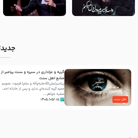
مصداق کربلا – حاج حسین سیب
شور ، حسینا! به‌ حق زهرا «أُنْظُرْ
سرخی
إِلَینا» – عزاداری شب هفتم ماه
محرّم 1405
جدیدت
گریه و عزاداری در سیره و سنت پیامبر از
منابع اهل سنت
پیامبر(صلی‌الله‌علیه‌وآله و سلم) فرمود: عمویم
حمزه گریه کننده‌ای ندارد و پس از حادثه احد،
صفیه خواهر...
۱۵ /۰۵/ ۱۴۰۵
اهل سنت