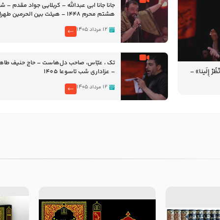
جانا جانا ابی عبدالله – کربلایی جواد مقدم – 
هشتم محرم 1448 – هیئت بین الحرمین طهران
۱۲ مرداد ۱۴۰۵
تک ، عبّاس، صاحب دل‌هاست – حاج حنیف طاه
رْ إِلَینا» –
– عزاداری شب تاسوعا 1405
14
۱۲ مرداد ۱۴۰۵