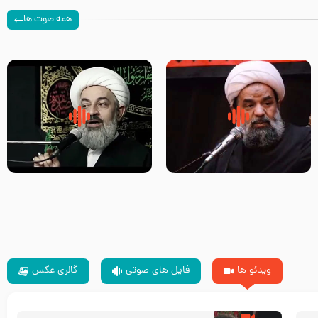
همه صوت ها
سلام جوانی که امام حسین علیه
زیارتی که اسباب رزق زیاد و عمر
السلام خودش جوابش را دادند
طولانی است حجت السلام حسین
-حجت الاسلام بندانی
یوسفی
ویدئو ها
فایل های صوتی
گالری عکس