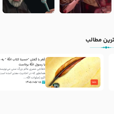
جانا جانا ابی عبدالله – کربلایی
مادر منم مثل تو خمیدم – حاج
جواد مقدم – شب هشتم محرم
محمود کریمی – شهادت حضرت
1448 – هیئت بین الحرمین طهران
رقیه علیها السلام – تیر ۱۴۰۵
هیئت رایة العباس علیه السلام
رین مطالب
عُمَر با گفتن “حسبنا كتاب اللّه ” به
30 صفر المظفر
با رسول اللّه برخاست
خفاجی مصری عالم بزرگ سنی می‌نویسد 
همانطور که در احادیث معتبر آمده است، 
شهادت حضرت علی بن موسی الرضا (علیه السلام) در رو
اکرم (صلوات اللّه...
آخـر صفر سـال 203 هـ .ق. هشـتمین اختر تابناک امامت
۱۵ /۰۵/ ۱۴۰۵
خلفا