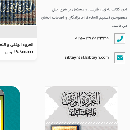
این کتاب به زبان فارسی و مشتمل بر شرح حال
معصومین (علیهم السلام)، امامزادگان و اصحاب ایشان
می باشد.
025-37703330
العروة الوثقى و التع
طرح جدید
19.800.000
تومان
sibtayn[at]sibtayn.com