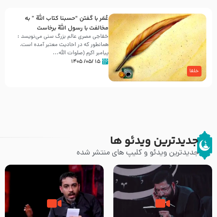
عُمَر با گفتن “حسبنا كتاب اللّه ” به
مخالفت با رسول اللّه برخاست
خفاجی مصری عالم بزرگ سنی می‌نویسد :
همانطور که در احادیث معتبر آمده است،
پیامبر اکرم (صلوات اللّه...
۱۵ /۰۵/ ۱۴۰۵
خلفا
جدیدترین ویدئو ها
جدیدترین ویدئو و کلیپ های منتشر شده