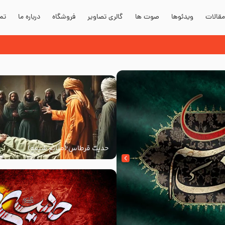
قالات
ویدئوها
صوت ها
گالری تصاویر
فروشگاه
درباره ما
تما
حدیث قرطاس (منابع شیعه)