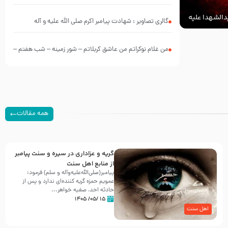
الشهدا علیه
گالری تصاویر : شهادت پیامبر اکرم صلی الله علیه و آله
من غلام نوکراتم من عاشق کربلاتم – شور زمینه – شب هفتم –
محرم 1397 – کربلایی محمدحسین پویانفر
همه مقالات
گریه و عزاداری در سیره و سنت پیامبر
از منابع اهل سنت
پیامبر(صلی‌الله‌علیه‌وآله و سلم) فرمود:
عمویم حمزه گریه کننده‌ای ندارد و پس از
حادثه احد، صفیه خواهر...
۱۵ /۰۵/ ۱۴۰۵
اهل سنت