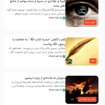
گریه و عزاداری در سیره و سنت پیامبر از منابع
اهل سنت
پیامبر(صلی‌الله‌علیه‌وآله و سلم) فرمود: عمویم حمزه گریه
کننده‌ای ندارد و پس از حادثه احد، صفیه خواهر...
۱۵ /۰۵/ ۱۴۰۵
اهل سنت
عُمَر با گفتن “حسبنا كتاب اللّه ” به مخالفت با
رسول اللّه برخاست
خفاجی مصری عالم بزرگ سنی می‌نویسد : همانطور که
در احادیث معتبر آمده است، پیامبر اکرم (صلوات اللّه...
۱۵ /۰۵/ ۱۴۰۵
خلفا
سوزدل جا مانده‌ای از زیارت اربعین
زائران راهی می‌شوند،کم‌ کم همه رفتنی‌ها می‌روند و
جامانده‌ها…جامانده‌ها چشم می‌بندند.چگونه؟می‌...
۱۴ /۰۵/ ۱۴۰۵
جالب و خواندنی