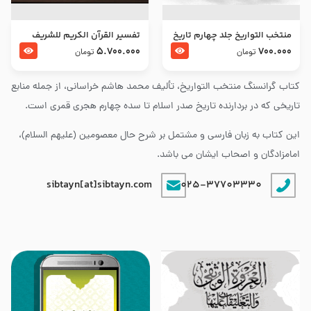
منتخب التواریخ جلد چهارم تاریخ
تفسير القرآن الكريم للشريف
امام زین العابدین و امام محمد
المرتضي قدس سرّه
5.700.000
700.000
تومان
تومان
باقر علیهما السلام
کتاب گرانسنگ منتخب التواريخ، تألیف محمد هاشم خراسانی، از جمله منابع
تاریخی که در بردارنده تاریخ صدر اسلام تا سده چهارم هجری قمری است.
این کتاب به زبان فارسی و مشتمل بر شرح حال معصومین (علیهم السلام)،
امامزادگان و اصحاب ایشان می باشد.
sibtayn[at]sibtayn.com
025-37703330