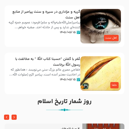
گریه و عزاداری در سیره و سنت پیامبر از منابع
اهل سنت
پیامبر(صلی‌الله‌علیه‌وآله و سلم) فرمود: عمویم حمزه گریه
کننده‌ای ندارد و پس از حادثه احد، صفیه خواهر...
۱۵ /۰۵/ ۱۴۰۵
اهل سنت
عُمَر با گفتن “حسبنا كتاب اللّه ” به مخالفت با
رسول اللّه برخاست
خفاجی مصری عالم بزرگ سنی می‌نویسد : همانطور که
در احادیث معتبر آمده است، پیامبر اکرم (صلوات اللّه...
۱۵ /۰۵/ ۱۴۰۵
خلفا
روز شمار تاریخ اسلام