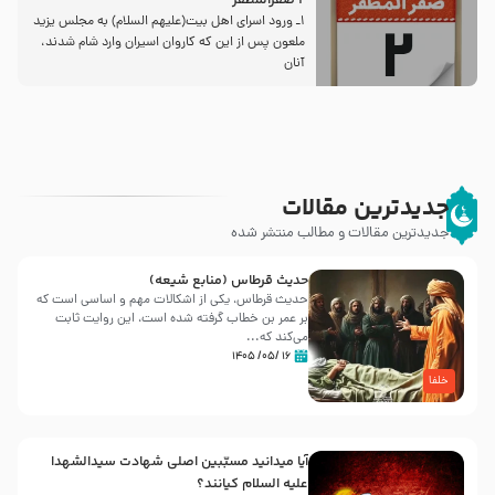
2 صفرالمظفر
1ـ ورود اسراى اهل بیت‌(علیهم السلام) به مجلس یزید
ملعون پس از این كه كاروان اسیران وارد شام شدند،
آنان
جدیدترین مقالات
جدیدترین مقالات و مطالب منتشر شده
حدیث قرطاس (منابع شیعه)
حدیث قرطاس، یکی از اشکالات مهم و اساسی است که
بر عمر بن خطاب گرفته شده است، این روایت ثابت
می‌کند که...
۱۶ /۰۵/ ۱۴۰۵
خلفا
آیا میدانید مسبّبین اصلی شهادت سیدالشهدا
علیه ‌السلام کیانند؟