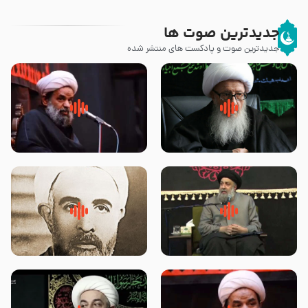
جدیدترین صوت ها
جدیدترین صوت و پادکست های منتشر شده
زوّار اربعین امام حسین (علیه
روضه جانسوز پاره های جگر امام
السلام) با این اشتیاق به زیارت
حسن مجتبی علیه السلام-حجت
بروند – آیت الله وحید خراسانی
الاسلام بندانی
لقب حضرت رقیه سلام الله علیها به
روضه‌ی مجلس یزید ملعون و
چه معناست – حجت الاسلام علوی
اسارت اهل‌بیت علیهم‌السلام –
تهرانی
مرحوم حجت‌الاسلام شیخ علی
محدث زاده