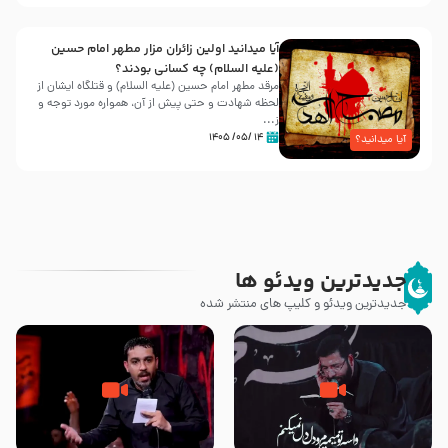
آیا میدانید اولین زائران مزار مطهر امام حسین
(علیه السلام) چه کسانی بودند؟
مرقد مطهر امام حسین (علیه السلام) و قتلگاه ایشان از
لحظه شهادت و حتی پیش از آن، همواره مورد توجه و
ز...
۱۴ /۰۵/ ۱۴۰۵
آیا میدانید؟
جدیدترین ویدئو ها
جدیدترین ویدئو و کلیپ های منتشر شده
مصداق کربلا – حاج حسین سیب
شور ، حسینا! به‌ حق زهرا «أُنْظُرْ
سرخی
إِلَینا» – عزاداری شب هفتم ماه