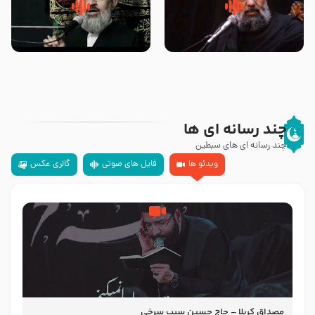
سلام جوانی که امام حسین علیه
زیارتی که اسباب رزق زیاد و عمر
السلام خودش جوابش را دادند
طولانی است حجت السلام حسین
-حجت الاسلام بندانی
یوسفی
چند رسانه ای ها
چند رسانه ای های سبطین
ویدئو ها
فایل های صوتی
گالری عکس
مصداق کربلا – حاج حسین سیب سرخی