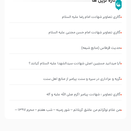
تازه ترین ها
گالری تصاویر شهادت امام رضا علیه السلام
گالری تصاویر شهادت امام حسن مجتبی علیه السلام
حدیث قرطاس (منابع شیعه)
آیا میدانید مسبّبین اصلی شهادت سیدالشهدا علیه ‌السلام کیانند؟
گریه و عزاداری در سیره و سنت پیامبر از منابع اهل سنت
گالری تصاویر : شهادت پیامبر اکرم صلی الله علیه و آله
من غلام نوکراتم من عاشق کربلاتم – شور زمینه – شب هفتم – محرم 1397 –
کربلایی محمدحسین پویانفر