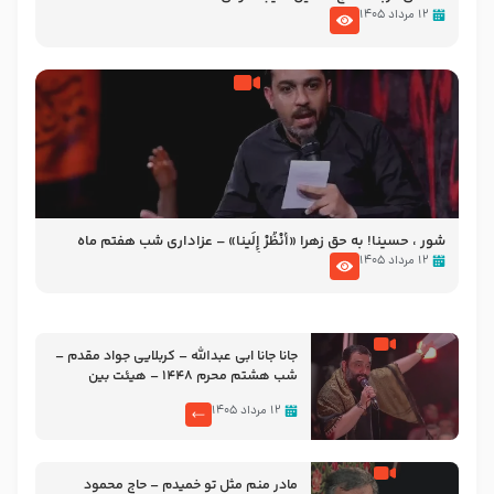
۱۲ مرداد ۱۴۰۵
شور ، حسینا! به‌ حق زهرا «أُنْظُرْ إِلَینا» – عزاداری شب هفتم ماه
محرّم 1405
۱۲ مرداد ۱۴۰۵
جانا جانا ابی عبدالله – کربلایی جواد مقدم –
شب هشتم محرم 1448 – هیئت بین
الحرمین طهران
۱۲ مرداد ۱۴۰۵
مادر منم مثل تو خمیدم – حاج محمود