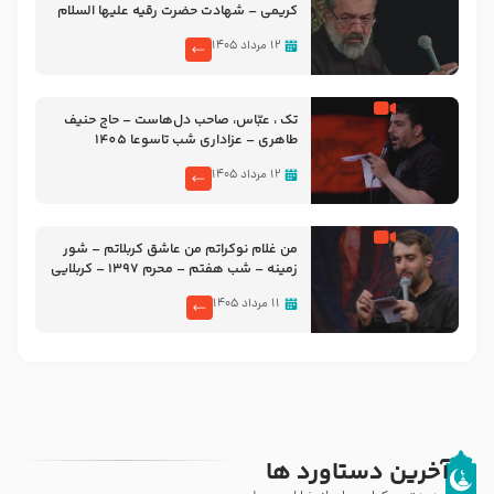
کریمی – شهادت حضرت رقیه علیها السلام
– تیر ۱۴۰۵ هیئت رایة العباس علیه السلام
۱۲ مرداد ۱۴۰۵
تک ، عبّاس، صاحب دل‌هاست – حاج حنیف
طاهری – عزاداری شب تاسوعا 1405
۱۲ مرداد ۱۴۰۵
من غلام نوکراتم من عاشق کربلاتم – شور
زمینه – شب هفتم – محرم 1397 – کربلایی
محمدحسین پویانفر
۱۱ مرداد ۱۴۰۵
آخرین دستاورد ها