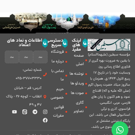
لینک
دسترسی
اطلاعات و نماد های
های
سریع
اعتماد
مفید
فروشگاه
مؤسسه سبطين (عليهماالسلام)
صفحه
با يقين به ضرورت بهره گیرى از
درباره ما
اصلی
فناورى اطلاع رسانى روز،
شماره تماس:
تماس با
وبسایت خود را در تاريخ 17
نوشته ها
37703330-025
ربيع الاول 1424 ق. همزمان با
ما
ویدئو ها
سالروز ميلاد حضرت رسول اكرم
آدرس: قم – خیابان
حریم
(صلی الله علیه و آله) افتتاح
صوت ها
انقلاب – کوچه 26 - پلاک
نمود و هم اكنون با زبان های
خصوصی
گالری
فارسی، عربى، انگلیسی،
47 و 49
قوانین
فرانسوی، آذری و ترکی
تصاویر
استانبولی فعال مى باشد. اين
مقررات
پايگاه اينترنتى مشتمل بر
قسمت هاى متنوع مى باشد.