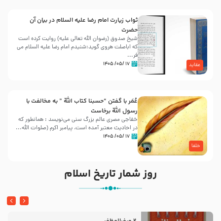
ثواب زیارت امام رضا علیه السلام در بیان آن
حضرت
شیخ صدوق (رضوان الله تعالی علیه) روایت کرده است
که اباصلت هروی گوید:شنیدم امام رضا علیه السلام می
فر...
۱۷ /۰۵/ ۱۴۰۵
عقاید
عُمَر با گفتن “حسبنا كتاب اللّه ” به مخالفت با
رسول اللّه برخاست
خفاجی مصری عالم بزرگ سنی می‌نویسد : همانطور که
در احادیث معتبر آمده است، پیامبر اکرم (صلوات اللّه...
۱۷ /۰۵/ ۱۴۰۵
خلفا
روز شمار تاریخ اسلام