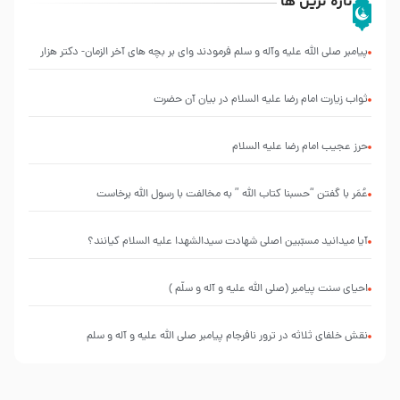
تازه ترین ها
پیامبر صلی الله علیه وآله و سلم فرمودند وای بر بچه های آخر الزمان- دکتر هزار
ثواب زیارت امام رضا علیه السلام در بیان آن حضرت
حرز عجیب امام رضا علیه السلام
عُمَر با گفتن “حسبنا كتاب اللّه ” به مخالفت با رسول اللّه برخاست
آیا میدانید مسبّبین اصلی شهادت سیدالشهدا علیه ‌السلام کیانند؟
احیای سنت پیامبر (صلی الله علیه و آله و سلّم )
نقش خلفای ثلاثه در ترور نافرجام پیامبر صلی الله علیه و آله و سلم