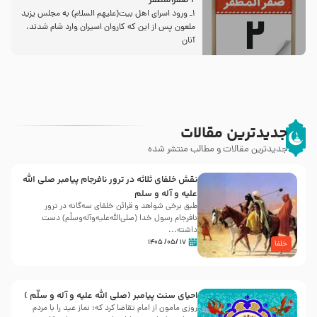
2 صفرالمظفر
1ـ ورود اسراى اهل بیت‌(علیهم السلام) به مجلس یزید
ملعون پس از این كه كاروان اسیران وارد شام شدند،
آنان
جدیدترین مقالات
جدیدترین مقالات و مطالب منتشر شده
نقش خلفای ثلاثه در ترور نافرجام پیامبر صلی الله
علیه و آله و سلم
طبق برخی شواهد و قرائن خلفای سه‌گانه در ترور
نافرجام رسول خدا (صلی‌الله‌علیه‌و‌آله‌وسلّم) دست
داشته‌...
۱۷ /۰۵/ ۱۴۰۵
خلفا
احیای سنت پیامبر (صلی الله علیه و آله و سلّم )
روزی مامون از امام تقاضا کرد که: نماز عید را با مردم