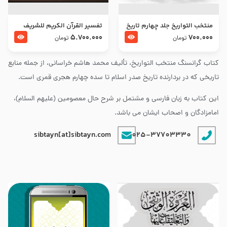
منتخب التواریخ جلد چهارم تاریخ
تفسير القرآن الكريم للشريف
امام زین العابدین و امام محمد
المرتضي قدس سرّه
5.700.000
700.000
تومان
تومان
باقر علیهما السلام
کتاب گرانسنگ منتخب التواريخ، تألیف محمد هاشم خراسانی، از جمله منابع
تاریخی که در بردارنده تاریخ صدر اسلام تا سده چهارم هجری قمری است.
این کتاب به زبان فارسی و مشتمل بر شرح حال معصومین (علیهم السلام)،
امامزادگان و اصحاب ایشان می باشد.
sibtayn[at]sibtayn.com
025-37703330