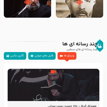
روضه‌ی مجلس یزید ملعون و
سلام جوانی که امام حسین علیه
اسارت اهل‌بیت علیهم‌السلام –
السلام خودش جوابش را دادند
مرحوم حجت‌الاسلام شیخ علی
-حجت الاسلام بندانی
محدث زاده
چند رسانه ای ها
چند رسانه ای های سبطین
ویدئو ها
فایل های صوتی
گالری عکس
مصداق کربلا – حاج حسین سیب سرخی