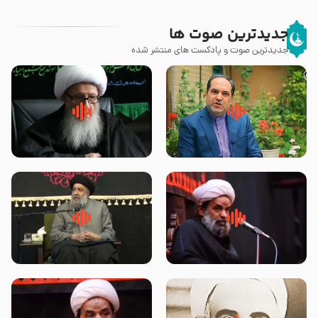
جدیدترین صوت ها
جدیدترین صوت و پادکست های منتشر شده
پیامبر صلی الله علیه وآله و سلم
زوّار اربعین امام حسین (علیه
فرمودند وای بر بچه های آخر
السلام) با این اشتیاق به زیارت
الزمان- دکتر هزار
بروند – آیت الله وحید خراسانی
روضه جانسوز پاره های جگر امام
لقب حضرت رقیه سلام الله علیها به
حسن مجتبی علیه السلام-حجت
چه معناست – حجت الاسلام علوی
الاسلام بندانی
تهرانی