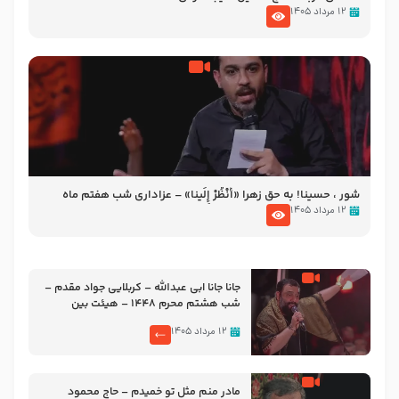
۱۲ مرداد ۱۴۰۵
شور ، حسینا! به‌ حق زهرا «أُنْظُرْ إِلَینا» – عزاداری شب هفتم ماه
محرّم 1405
۱۲ مرداد ۱۴۰۵
جانا جانا ابی عبدالله – کربلایی جواد مقدم –
شب هشتم محرم 1448 – هیئت بین
الحرمین طهران
۱۲ مرداد ۱۴۰۵
مادر منم مثل تو خمیدم – حاج محمود