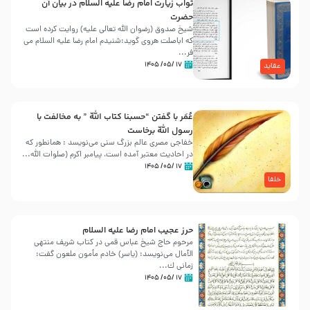
ثواب زیارت امام رضا علیه السلام در بیان آن
حضرت
شیخ صدوق (رضوان الله تعالی علیه) روایت کرده است
که اباصلت هروی گوید:شنیدم امام رضا علیه السلام می
فر...
۱۷ /۰۵/ ۱۴۰۵
عقاید
عُمَر با گفتن “حسبنا كتاب اللّه ” به مخالفت با
رسول اللّه برخاست
خفاجی مصری عالم بزرگ سنی می‌نویسد : همانطور که
در احادیث معتبر آمده است، پیامبر اکرم (صلوات اللّه...
۱۷ /۰۵/ ۱۴۰۵
خلفا
حرز عجیب امام رضا علیه السلام
مرحوم حاج شیخ عباس قمی در کتاب شریف منتهی
الآمال می‌نویسد: (ياسر) خادم مأمون ملعون گفت:
زمانى ك...
۱۷ /۰۵/ ۱۴۰۵