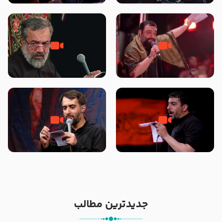
محرّم 1405
جانا جانا ابی عبدالله – کربلایی جواد
مادر منم مثل تو خمیدم – حاج
مقدم – شب هشتم محرم 1448 –
محمود کریمی – شهادت حضرت
هیئت بین الحرمین طهران
رقیه علیها السلام – تیر ۱۴۰۵
هیئت رایة العباس علیه السلام
تک ، عبّاس، صاحب دل‌هاست –
من غلام نوکراتم من عاشق کربلاتم
حاج حنیف طاهری – عزاداری شب
– شور زمینه – شب هفتم – محرم
تاسوعا 1405
1397 – کربلایی محمدحسین
پویانفر
جدیدترین مطالب