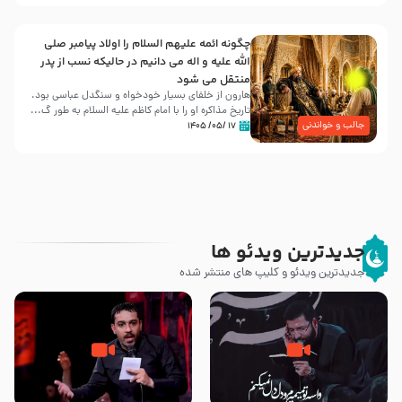
چگونه ائمه علیهم السلام را اولاد پیامبر صلی
الله علیه و اله می دانیم در حالیکه نسب از پدر
منتقل می شود
هارون از خلفای بسیار خودخواه و سنگدل عباسی بود.
تاریخ مذاکره او را با امام کاظم علیه السلام به طور گ...
جالب و خواندنی
۱۷ /۰۵/ ۱۴۰۵
جدیدترین ویدئو ها
جدیدترین ویدئو و کلیپ های منتشر شده
مصداق کربلا – حاج حسین سیب
شور ، حسینا! به‌ حق زهرا «أُنْظُرْ
سرخی
إِلَینا» – عزاداری شب هفتم ماه