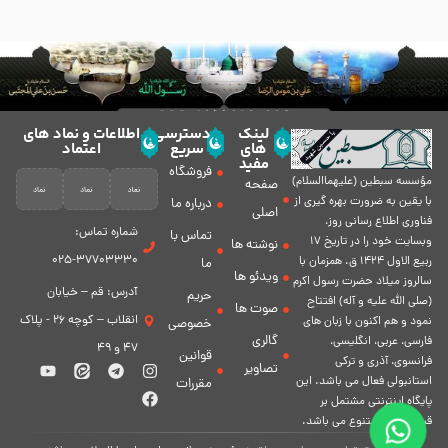
لینک
دسترسی
اطلاعات و نماد های
های
سریع
اعتماد
مفید
فروشگاه
مؤسسه سبطين (عليهماالسلام)
صفحه
با يقين به ضرورت بهره گیرى از
درباره ما
اصلی
فناورى اطلاع رسانى روز،
شماره تماس:
تماس با
وبسایت خود را در تاريخ 17
نوشته ها
37703330-025
ربيع الاول 1424 ق. همزمان با
ما
ویدئو ها
سالروز ميلاد حضرت رسول اكرم
آدرس: قم – خیابان
حریم
(صلی الله علیه و آله) افتتاح
صوت ها
انقلاب – کوچه 26 - پلاک
نمود و هم اكنون با زبان های
خصوصی
گالری
فارسی، عربى، انگلیسی،
47 و 49
قوانین
فرانسوی، آذری و ترکی
تصاویر
استانبولی فعال مى باشد. اين
مقررات
پايگاه اينترنتى مشتمل بر
قسمت هاى متنوع مى باشد.