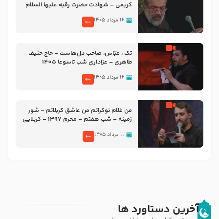
کریمی – شهادت حضرت رقیه علیها السلام
– تیر ۱۴۰۵ هیئت رایة العباس علیه السلام
۱۲ مرداد ۱۴۰۵
تک ، عبّاس، صاحب دل‌هاست – حاج حنیف
طاهری – عزاداری شب تاسوعا 1405
۱۲ مرداد ۱۴۰۵
من غلام نوکراتم من عاشق کربلاتم – شور
زمینه – شب هفتم – محرم 1397 – کربلایی
محمدحسین پویانفر
۱۱ مرداد ۱۴۰۵
آخرین دستاورد ها