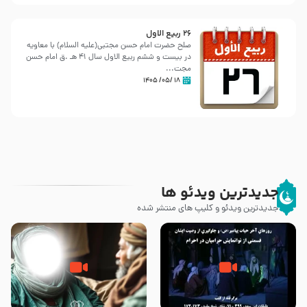
26 ربيع الاول
صلح حضرت امام حسن مجتبی(علیه السلام) با معاویه
در بیست و ششم ربیع الاول سال 41 هـ .ق امام حسن
مجت...
۱۸ /۰۵/ ۱۴۰۵
جدیدترین ویدئو ها
جدیدترین ویدئو و کلیپ های منتشر شده
روزهای آخر حیات پیامبر اکرم صلی
وصیتی که نوشته نشد (حدیث
الله علیه و آله – قسمتی از
قرطاس)