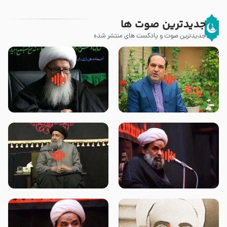
جدیدترین صوت ها
جدیدترین صوت و پادکست های منتشر شده
پیامبر صلی الله علیه وآله و سلم
زوّار اربعین امام حسین (علیه
فرمودند وای بر بچه های آخر
السلام) با این اشتیاق به زیارت
الزمان- دکتر هزار
بروند – آیت الله وحید خراسانی
روضه جانسوز پاره های جگر امام
لقب حضرت رقیه سلام الله علیها به
حسن مجتبی علیه السلام-حجت
چه معناست – حجت الاسلام علوی
الاسلام بندانی
تهرانی