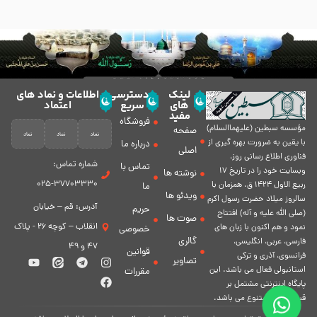
لینک
دسترسی
اطلاعات و نماد های
های
سریع
اعتماد
مفید
فروشگاه
مؤسسه سبطين (عليهماالسلام)
صفحه
با يقين به ضرورت بهره گیرى از
درباره ما
اصلی
فناورى اطلاع رسانى روز،
شماره تماس:
تماس با
وبسایت خود را در تاريخ 17
نوشته ها
37703330-025
ربيع الاول 1424 ق. همزمان با
ما
ویدئو ها
سالروز ميلاد حضرت رسول اكرم
آدرس: قم – خیابان
حریم
(صلی الله علیه و آله) افتتاح
صوت ها
انقلاب – کوچه 26 - پلاک
نمود و هم اكنون با زبان های
خصوصی
گالری
فارسی، عربى، انگلیسی،
47 و 49
قوانین
فرانسوی، آذری و ترکی
تصاویر
استانبولی فعال مى باشد. اين
مقررات
پايگاه اينترنتى مشتمل بر
قسمت هاى متنوع مى باشد.