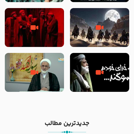
نوانمایش حرامیان در احرام – 1389
‌‌‌‌‌‌‌داستان ترور نافرجام رسول خدا
قسمتی از نوا نمایش بیرق ماندگار
صلی الله علیه و آله – شهادت
بیان توطئه های منافقین پیش از
پیامبر اکرم صلی الله علیه و آله
شهادت پیامبر اکرم صلی الله علیه
و آله
خطبه حضرت سلمان سه روز پس از
شهادت پیامبر اکرم صلی الله علیه
مادر داعش – حجت الاسلام جباری
و آله
جدیدترین مطالب