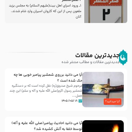
2 صفرالمظفر
1ـ ورود اسراى اهل بیت‌(علیهم السلام) به مجلس یزید
ملعون پس از این كه كاروان اسیران وارد شام شدند،
آنان
جدیدترین مقالات
جدیدترین مقالات و مطالب منتشر شده
آیا می دانید برروی شمشیر پیامبر خوبی ها چه
حک شده است ؟
مرحوم شیخ صدوق(ره) نقل کرده است که بر دستگیره
شمشیر رسول اکرم(صلی الله علیه و آله و سلم) این چند
جمل...
۱۸ /۰۵/ ۱۴۰۵
آیا میدانید؟
آیا می دانید احادیث پیامبر(صلی الله علیه و آله)
توسط خلفا به آتش کشیده شد؟