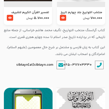
منتخب التواریخ جلد چهارم تاریخ
تفسير القرآن الكريم للشريف
امام زین العابدین و امام محمد
المرتضي قدس سرّه
5.700.000
700.000
تومان
تومان
باقر علیهما السلام
کتاب گرانسنگ منتخب التواريخ، تألیف محمد هاشم خراسانی، از جمله منابع
تاریخی که در بردارنده تاریخ صدر اسلام تا سده چهارم هجری قمری است.
این کتاب به زبان فارسی و مشتمل بر شرح حال معصومین (علیهم السلام)،
امامزادگان و اصحاب ایشان می باشد.
sibtayn[at]sibtayn.com
025-37703330