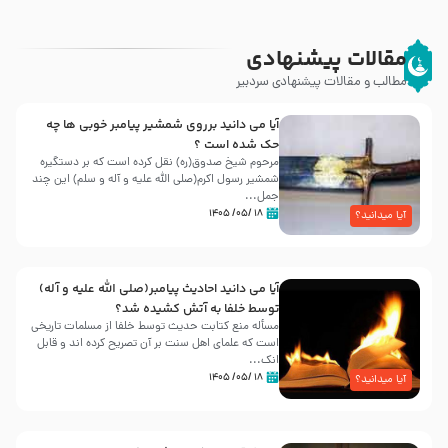
مقالات پیشنهادی
مطالب و مقالات پیشنهادی سردبیر
آیا می دانید برروی شمشیر پیامبر خوبی ها چه
حک شده است ؟
مرحوم شیخ صدوق(ره) نقل کرده است که بر دستگیره
شمشیر رسول اکرم(صلی الله علیه و آله و سلم) این چند
جمل...
۱۸ /۰۵/ ۱۴۰۵
آیا میدانید؟
آیا می دانید احادیث پیامبر(صلی الله علیه و آله)
توسط خلفا به آتش کشیده شد؟
مسأله منع کتابت حدیث توسط خلفا از مسلمات تاریخی
است که علمای اهل سنت بر آن تصریح کرده اند و قابل
انک...
۱۸ /۰۵/ ۱۴۰۵
آیا میدانید؟