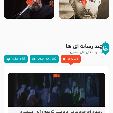
روضه‌ی مجلس یزید ملعون و
سلام جوانی که امام حسین علیه
اسارت اهل‌بیت علیهم‌السلام –
السلام خودش جوابش را دادند
مرحوم حجت‌الاسلام شیخ علی
-حجت الاسلام بندانی
محدث زاده
چند رسانه ای ها
چند رسانه ای های سبطین
ویدئو ها
فایل های صوتی
گالری عکس
روزهای آخر حیات پیامبر اکرم صلی الله علیه و آله – قسمتی از