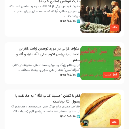
حدیث قرطاس (منابع شیعه)
حدیث قرطاس، یکی از اشکالات مهم و اساسی است که
بر عمر بن خطاب گرفته شده است، این روایت ثابت
می‌کند که...
۱۸ /۰۵/ ۱۴۰۵
خلفا
اعتراف غزالی در مورد توهین زشت عُمَر بن
الخطاب به پیامبر اکرم صلی الله علیه و آله و
سلم
غزالی عالم بزرگ و صوفی مسلك اهل سقيفه در کتاب
“سرالعالمین” بعد از نقل ماجرای بیعت متخلف ...
اهل سنت
۱۸ /۰۵/ ۱۴۰۵
عُمَر با گفتن “حسبنا كتاب اللّه ” به مخالفت با
رسول اللّه برخاست
خفاجی مصری عالم بزرگ سنی می‌نویسد : همانطور که
در احادیث معتبر آمده است، پیامبر اکرم (صلوات اللّه...
۱۸ /۰۵/ ۱۴۰۵
خلفا