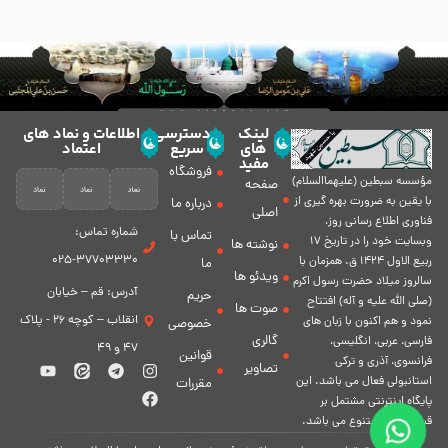
لینک
دسترسی
اطلاعات و نماد های
های
سریع
اعتماد
مفید
فروشگاه
مؤسسه سبطين (عليهماالسلام)
صفحه
با يقين به ضرورت بهره گیرى از
درباره ما
اصلی
فناورى اطلاع رسانى روز،
شماره تماس:
تماس با
وبسایت خود را در تاريخ 17
نوشته ها
37703330-025
ربيع الاول 1424 ق. همزمان با
ما
ویدئو ها
سالروز ميلاد حضرت رسول اكرم
آدرس: قم – خیابان
حریم
(صلی الله علیه و آله) افتتاح
صوت ها
انقلاب – کوچه 26 - پلاک
نمود و هم اكنون با زبان های
خصوصی
گالری
فارسی، عربى، انگلیسی،
47 و 49
قوانین
فرانسوی، آذری و ترکی
تصاویر
استانبولی فعال مى باشد. اين
مقررات
پايگاه اينترنتى مشتمل بر
قسمت هاى متنوع مى باشد.