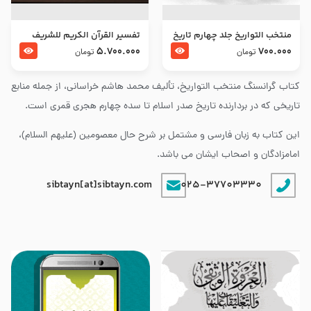
منتخب التواریخ جلد چهارم تاریخ
تفسير القرآن الكريم للشريف
امام زین العابدین و امام محمد
المرتضي قدس سرّه
5.700.000
700.000
تومان
تومان
باقر علیهما السلام
کتاب گرانسنگ منتخب التواريخ، تألیف محمد هاشم خراسانی، از جمله منابع
تاریخی که در بردارنده تاریخ صدر اسلام تا سده چهارم هجری قمری است.
این کتاب به زبان فارسی و مشتمل بر شرح حال معصومین (علیهم السلام)،
امامزادگان و اصحاب ایشان می باشد.
sibtayn[at]sibtayn.com
025-37703330