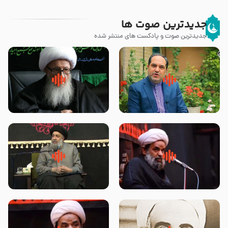
جدیدترین صوت ها
جدیدترین صوت و پادکست های منتشر شده
پیامبر صلی الله علیه وآله و سلم
زوّار اربعین امام حسین (علیه
فرمودند وای بر بچه های آخر
السلام) با این اشتیاق به زیارت
الزمان- دکتر هزار
بروند – آیت الله وحید خراسانی
روضه جانسوز پاره های جگر امام
لقب حضرت رقیه سلام الله علیها به
حسن مجتبی علیه السلام-حجت
چه معناست – حجت الاسلام علوی
الاسلام بندانی
تهرانی