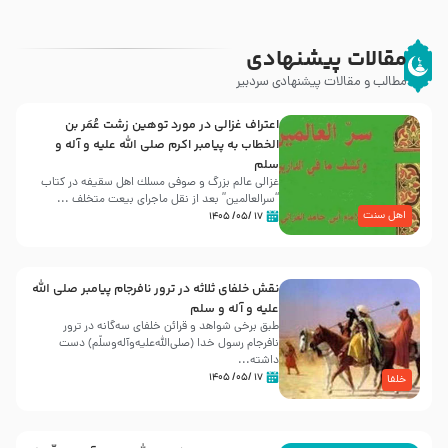
مقالات پیشنهادی
مطالب و مقالات پیشنهادی سردبیر
اعتراف غزالی در مورد توهین زشت عُمَر بن
الخطاب به پیامبر اکرم صلی الله علیه و آله و
سلم
غزالی عالم بزرگ و صوفی مسلك اهل سقيفه در کتاب
“سرالعالمین” بعد از نقل ماجرای بیعت متخلف ...
اهل سنت
۱۷ /۰۵/ ۱۴۰۵
نقش خلفای ثلاثه در ترور نافرجام پیامبر صلی الله
علیه و آله و سلم
طبق برخی شواهد و قرائن خلفای سه‌گانه در ترور
نافرجام رسول خدا (صلی‌الله‌علیه‌و‌آله‌وسلّم) دست
داشته‌...
۱۷ /۰۵/ ۱۴۰۵
خلفا