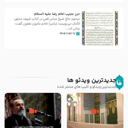
حرز عجیب امام رضا علیه السلام
مرحوم حاج شیخ عباس قمی در کتاب شریف منتهی
الآمال می‌نویسد: (ياسر) خادم مأمون ملعون گفت:
زمانى ك...
۱۷ /۰۵/ ۱۴۰۵
جدیدترین ویدئو ها
جدیدترین ویدئو و کلیپ های منتشر شده
زیارت پیامبر اکرم صلی الله علیه و
اله و سلم در مدینه به همراه
مرگ یا قتل – ملا باسم کربلایی