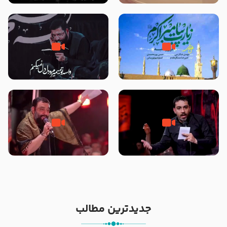
تصاویری از مسجد النبی
زیارت پیامبر اکرم صلی الله علیه و
مصداق کربلا – حاج حسین سیب
آله در روز شنبه با نوای علی فانی
سرخی
شور ، حسینا! به‌ حق زهرا «أُنْظُرْ
جانا جانا ابی عبدالله – کربلایی جواد
إِلَینا» – عزاداری شب هفتم ماه
مقدم – شب هشتم محرم 1448 –
محرّم 1405
هیئت بین الحرمین طهران
جدیدترین مطالب