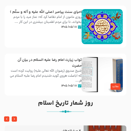
احیای سنت پیامبر (صلی الله علیه و آله و سلّم )
روزی مامون از امام تقاضا کرد که: نماز عید را با مردم
بخواند، تا برای مردم اطمینان بیشتری در این کار ...
۱۷ /۰۵/ ۱۴۰۵
ثواب زیارت امام رضا علیه السلام در بیان آن
حضرت
شیخ صدوق (رضوان الله تعالی علیه) روایت کرده است
که اباصلت هروی گوید:شنیدم امام رضا علیه السلام می
فر...
۱۷ /۰۵/ ۱۴۰۵
عقاید
روز شمار تاریخ اسلام