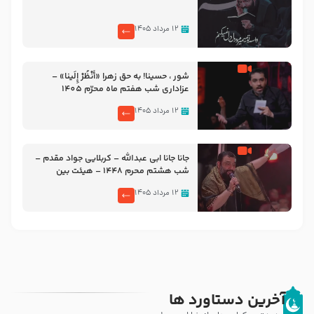
۱۲ مرداد ۱۴۰۵
شور ، حسینا! به‌ حق زهرا «أُنْظُرْ إِلَینا» –
عزاداری شب هفتم ماه محرّم 1405
۱۲ مرداد ۱۴۰۵
جانا جانا ابی عبدالله – کربلایی جواد مقدم –
شب هشتم محرم 1448 – هیئت بین
الحرمین طهران
۱۲ مرداد ۱۴۰۵
آخرین دستاورد ها