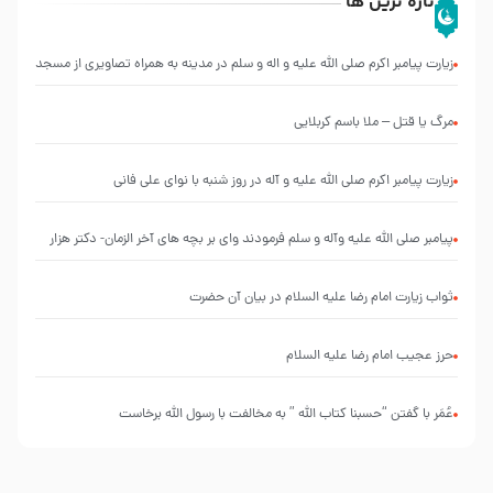
تازه ترین ها
زیارت پیامبر اکرم صلی الله علیه و اله و سلم در مدینه به همراه تصاویری از مسجد
النبی
مرگ یا قتل – ملا باسم کربلایی
زیارت پیامبر اکرم صلی الله علیه و آله در روز شنبه با نوای علی فانی
پیامبر صلی الله علیه وآله و سلم فرمودند وای بر بچه های آخر الزمان- دکتر هزار
ثواب زیارت امام رضا علیه السلام در بیان آن حضرت
حرز عجیب امام رضا علیه السلام
عُمَر با گفتن “حسبنا كتاب اللّه ” به مخالفت با رسول اللّه برخاست