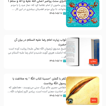
احیای سنت پیامبر (صلی الله علیه و آله و سلّم )
روزی مامون از امام تقاضا کرد که: نماز عید را با مردم
بخواند، تا برای مردم اطمینان بیشتری در این کار ...
۱۷ /۰۵/ ۱۴۰۵
ثواب زیارت امام رضا علیه السلام در بیان آن
حضرت
شیخ صدوق (رضوان الله تعالی علیه) روایت کرده است
که اباصلت هروی گوید:شنیدم امام رضا علیه السلام می
فر...
۱۷ /۰۵/ ۱۴۰۵
عقاید
عُمَر با گفتن “حسبنا كتاب اللّه ” به مخالفت با
رسول اللّه برخاست
خفاجی مصری عالم بزرگ سنی می‌نویسد : همانطور که
در احادیث معتبر آمده است، پیامبر اکرم (صلوات اللّه...
۱۷ /۰۵/ ۱۴۰۵
خلفا