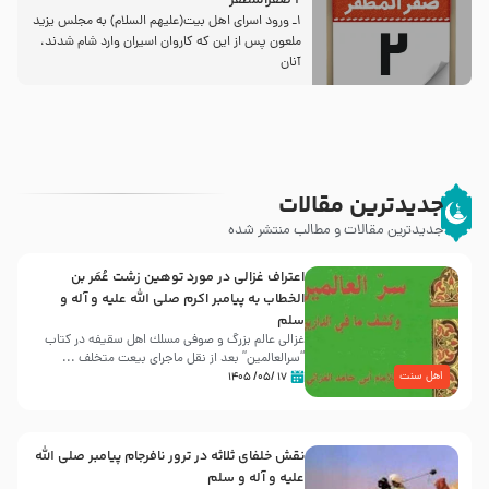
2 صفرالمظفر
1ـ ورود اسراى اهل بیت‌(علیهم السلام) به مجلس یزید
ملعون پس از این كه كاروان اسیران وارد شام شدند،
آنان
جدیدترین مقالات
جدیدترین مقالات و مطالب منتشر شده
اعتراف غزالی در مورد توهین زشت عُمَر بن
الخطاب به پیامبر اکرم صلی الله علیه و آله و
سلم
غزالی عالم بزرگ و صوفی مسلك اهل سقيفه در کتاب
“سرالعالمین” بعد از نقل ماجرای بیعت متخلف ...
اهل سنت
۱۷ /۰۵/ ۱۴۰۵
نقش خلفای ثلاثه در ترور نافرجام پیامبر صلی الله
علیه و آله و سلم