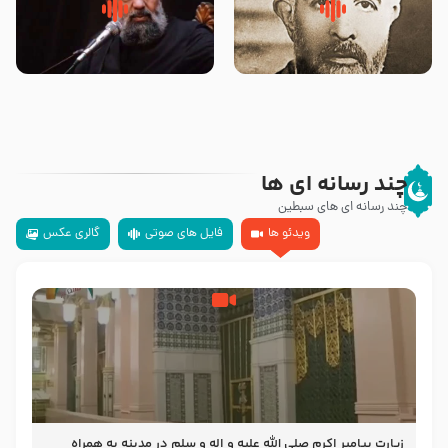
روضه‌ی مجلس یزید ملعون و
سلام جوانی که امام حسین علیه
اسارت اهل‌بیت علیهم‌السلام –
السلام خودش جوابش را دادند
مرحوم حجت‌الاسلام شیخ علی
-حجت الاسلام بندانی
محدث زاده
چند رسانه ای ها
چند رسانه ای های سبطین
ویدئو ها
فایل های صوتی
گالری عکس
زیارت پیامبر اکرم صلی الله علیه و اله و سلم در مدینه به همراه