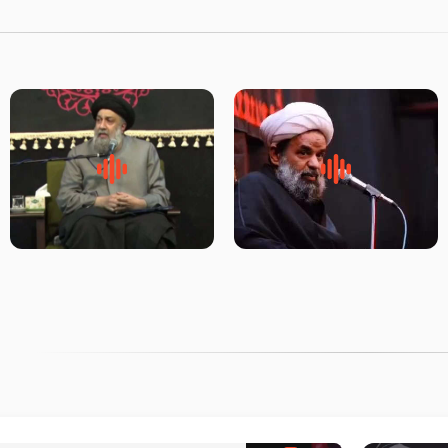
روضه جانسوز پاره های جگر امام
لقب حضرت رقیه سلام الله علیها
حسن مجتبی علیه السلام-حجت
به چه معناست – حجت الاسلام
الاسلام بندانی
علوی تهرانی