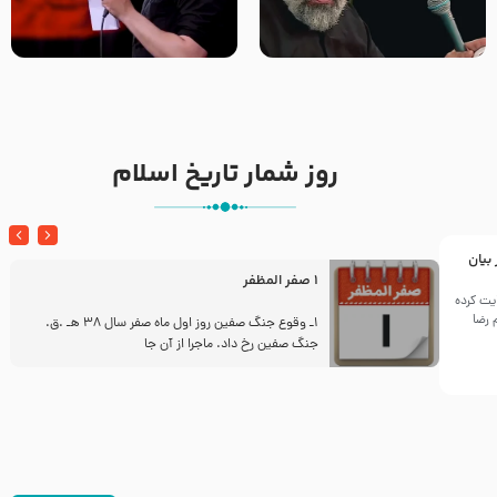
مادر منم مثل تو خمیدم – حاج
تک ، عبّاس، صاحب دل‌هاست –
محمود کریمی – شهادت حضرت
حاج حنیف طاهری – عزاداری شب
رقیه علیها السلام – تیر ۱۴۰۵
تاسوعا 1405
هیئت رایة العباس علیه السلام
روز شمار تاریخ اسلام
 بیان
1 صفر المظفر
یت کرده
 رضا
ز
1ـ وقوع جنگ صفین روز اول ماه صفر سال 38 هـ .ق.
جنگ صفین رخ داد. ماجرا از آن جا