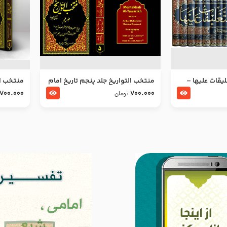
ليقات عليها –
منتخب التواریخ جلد پنجم تاریخ امام
منتخب ال
جعفر صادق و امام موسی بن جعفر
زین العا
700.000
700.000
تومان
علیهما السلام
علیهما ا