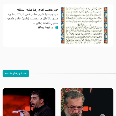
حرز عجیب امام رضا علیه السلام
مرحوم حاج شیخ عباس قمی در کتاب شریف
منتهی الآمال می‌نویسد: (ياسر) خادم مأمون
ملعون گفت: زمانى ك...
۱۷ /۰۵/ ۱۴۰۵
همه ویدئو ها