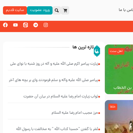
س با ما
ورود عضویت
سایت قدیم
تازه ترین ها
اهل سنت
زیارت پیامبر اکرم صلی الله علیه و آله در روز شنبه با نوای علی
فانی
پیامبر صلی الله علیه وآله و سلم فرمودند وای بر بچه های آخر
 بن الخطاب
الزمان- دکتر هزار
لم
ثواب زیارت امام رضا علیه السلام در بیان آن حضرت
خلفا
حرز عجیب امام رضا علیه السلام
عُمَر با گفتن “حسبنا كتاب اللّه ” به مخالفت با رسول اللّه