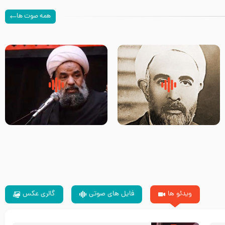
همه صوت ها
روضه‌ی مجلس یزید ملعون و
سلام جوانی که امام حسین علیه
اسارت اهل‌بیت علیهم‌السلام –
السلام خودش جوابش را دادند
مرحوم حجت‌الاسلام شیخ علی
-حجت الاسلام بندانی
محدث زاده
ویدئو ها
فایل های صوتی
گالری عکس