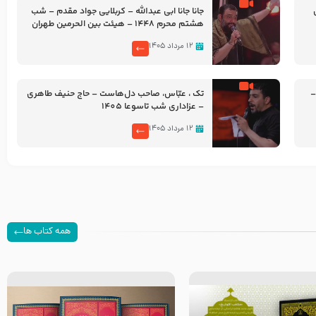
جانا جانا ابی عبدالله – کربلایی جواد مقدم – شب
هشتم محرم 1448 – هیئت بین الحرمین طهران
۱۲ مرداد ۱۴۰۵
–
تک ، عبّاس، صاحب دل‌هاست – حاج حنیف طاهری
– عزاداری شب تاسوعا 1405
۱۲ مرداد ۱۴۰۵
همه کتاب ها