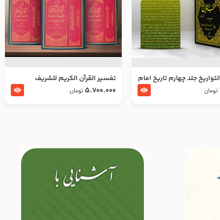
تواریخ جلد چهارم تاریخ امام
تفسير القرآن الكريم للشريف
بدین و امام محمد باقر
المرتضي قدس سرّه
5.700.000
تومان
تومان
لسلام