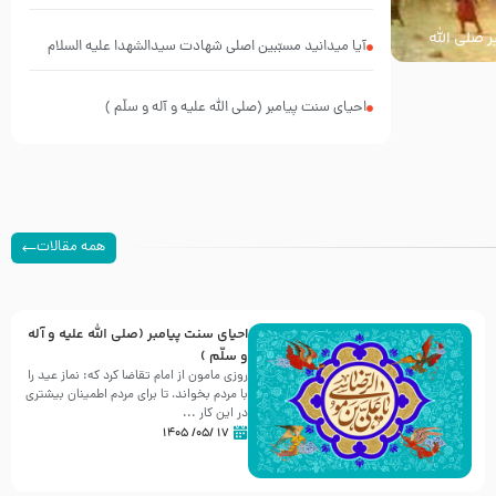
برخاست
ر صلی الله
آیا میدانید مسبّبین اصلی شهادت سیدالشهدا علیه ‌السلام
کیانند؟
احیای سنت پیامبر (صلی الله علیه و آله و سلّم )
همه مقالات
احیای سنت پیامبر (صلی الله علیه و آله
و سلّم )
روزی مامون از امام تقاضا کرد که: نماز عید را
با مردم بخواند، تا برای مردم اطمینان بیشتری
در این کار ...
۱۷ /۰۵/ ۱۴۰۵