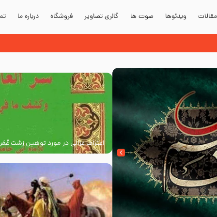
قالات
ویدئوها
صوت ها
گالری تصاویر
فروشگاه
درباره ما
تما
هزار
اعتراف غزالی در مورد توهین زشت عُمَر
به پیامبر اکرم صلی الله علیه و آله و س