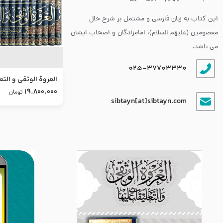
این کتاب به زبان فارسی و مشتمل بر شرح حال
معصومین (علیهم السلام)، امامزادگان و اصحاب ایشان
می باشد.
025-37703330
العروة الوثقى و التع
طرح جدید
19.800.000
تومان
sibtayn[at]sibtayn.com