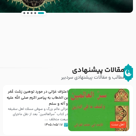
انتشار کتاب ” العروة الوثقى و التعليقات عليها” 
طرحی بسیار زیبا و شکیل
مقالات پیشنهادی
مطالب و مقالات پیشنهادی سردبیر
اعتراف غزالی در مورد توهین زشت عُمَر
بن الخطاب به پیامبر اکرم صلی الله علیه
و آله و سلم
غزالی عالم بزرگ و صوفی مسلك اهل سقيفه
در کتاب “سرالعالمین” بعد از نقل ماجرای
بیعت متخلف ...
۱۷ /۰۵/ ۱۴۰۵
اهل سنت