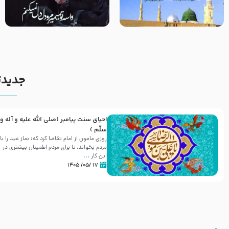
زیارت پیامبر اکرم صلی الله علیه و
مصداق کربلا – حاج حسین سیب
آله در روز شنبه با نوای علی فانی
سرخی
جدیدت
احیای سنت پیامبر (صلی الله علیه و آله و
سلّم )
روزی مامون از امام تقاضا کرد که: نماز عید را با
مردم بخواند، تا برای مردم اطمینان بیشتری در
این کار ...
۱۷ /۰۵/ ۱۴۰۵