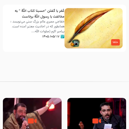
عُمَر با گفتن “حسبنا كتاب اللّه ” به
مخالفت با رسول اللّه برخاست
خفاجی مصری عالم بزرگ سنی می‌نویسد :
همانطور که در احادیث معتبر آمده است،
پیامبر اکرم (صلوات اللّه...
۱۷ /۰۵/ ۱۴۰۵
خلفا