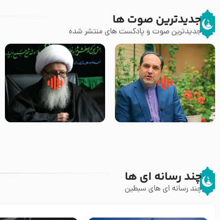
جدیدترین صوت ها
جدیدترین صوت و پادکست های منتشر شده
پیامبر صلی الله علیه وآله و سلم
زوّار اربعین امام حسین (علیه
فرمودند وای بر بچه های آخر
السلام) با این اشتیاق به زیارت
الزمان- دکتر هزار
بروند – آیت الله وحید خراسانی
چند رسانه ای ها
چند رسانه ای های سبطین