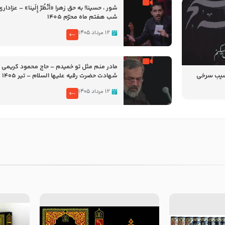
شور ، حسینا! به‌ حق زهرا «أُنْظُرْ إِلَینا» – عزاداری
شب هفتم ماه محرّم 1405
۱۲ مرداد ۱۴۰۵
مادر منم مثل تو خمیدم – حاج محمود کریمی 
سیب سرخی
شهادت حضرت رقیه علیها السلام – تیر ۱۴۰۵
هیئت رایة العباس علیه السلام
۱۲ مرداد ۱۴۰۵