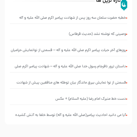
تازه ترین ها
خطبه حضرت سلمان سه روز پس از شهادت پیامبر اکرم صلی الله علیه و آله
وصیتی که نوشته نشد (حدیث قرطاس)
روزهای آخر حیات پیامبر اکرم صلی الله علیه و آله – قسمتی از نوانمایش حرامیان
در احرام – 1389
‌‌‌‌‌‌‌داستان ترور نافرجام رسول خدا صلی الله علیه و آله – شهادت پیامبر اکرم صلی
الله علیه و آله
قسمتی از نوا نمایش بیرق ماندگار بیان توطئه های منافقین پیش از شهادت
پیامبر اکرم صلی الله علیه و آله
دست خط متبرک امام رضا (علیه السلام) + عکس
آیا می دانید احادیث پیامبر(صلی الله علیه و آله) توسط خلفا به آتش کشیده
شد؟