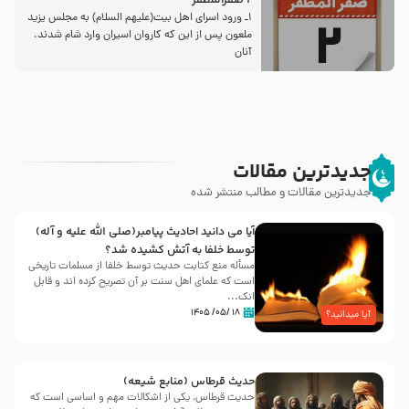
2 صفرالمظفر
1ـ ورود اسراى اهل بیت‌(علیهم السلام) به مجلس یزید
ملعون پس از این كه كاروان اسیران وارد شام شدند،
آنان
جدیدترین مقالات
جدیدترین مقالات و مطالب منتشر شده
آیا می دانید احادیث پیامبر(صلی الله علیه و آله)
توسط خلفا به آتش کشیده شد؟
مسأله منع کتابت حدیث توسط خلفا از مسلمات تاریخی
است که علمای اهل سنت بر آن تصریح کرده اند و قابل
انک...
۱۸ /۰۵/ ۱۴۰۵
آیا میدانید؟
حدیث قرطاس (منابع شیعه)
حدیث قرطاس، یکی از اشکالات مهم و اساسی است که