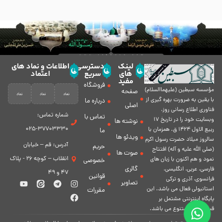
لینک
دسترسی
اطلاعات و نماد های
های
سریع
اعتماد
مفید
فروشگاه
مؤسسه سبطين (عليهماالسلام)
صفحه
با يقين به ضرورت بهره گیرى از
درباره ما
اصلی
فناورى اطلاع رسانى روز،
شماره تماس:
تماس با
وبسایت خود را در تاريخ 17
نوشته ها
37703330-025
ربيع الاول 1424 ق. همزمان با
ما
ویدئو ها
سالروز ميلاد حضرت رسول اكرم
آدرس: قم – خیابان
حریم
(صلی الله علیه و آله) افتتاح
صوت ها
انقلاب – کوچه 26 - پلاک
نمود و هم اكنون با زبان های
خصوصی
گالری
فارسی، عربى، انگلیسی،
47 و 49
قوانین
فرانسوی، آذری و ترکی
تصاویر
استانبولی فعال مى باشد. اين
مقررات
پايگاه اينترنتى مشتمل بر
قسمت هاى متنوع مى باشد.