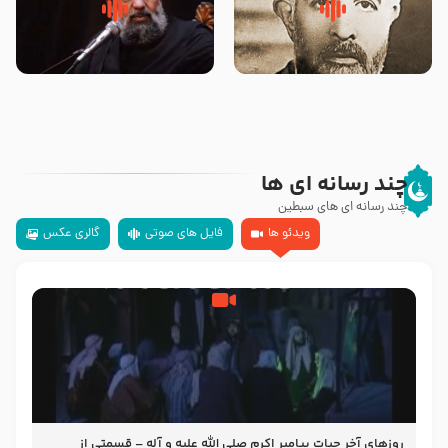
روضه‌ی مجلس یزید ملعون و
سلام جوانی که امام حسین علیه
اسارت اهل‌بیت علیهم‌السلام –
السلام خودش جوابش را دادند
مرحوم حجت‌الاسلام شیخ علی
-حجت الاسلام بندانی
محدث زاده
چند رسانه ای ها
چند رسانه ای های سبطین
ویدئو ها
فایل های صوتی
گالری عکس
روزهای آخر حیات پیامبر اکرم صلی الله علیه و آله – قسمتی از