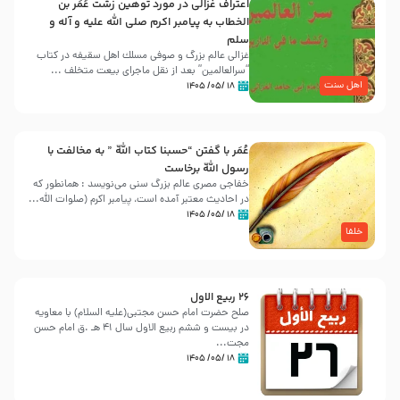
اعتراف غزالی در مورد توهین زشت عُمَر بن
الخطاب به پیامبر اکرم صلی الله علیه و آله و
سلم
غزالی عالم بزرگ و صوفی مسلك اهل سقيفه در کتاب
“سرالعالمین” بعد از نقل ماجرای بیعت متخلف ...
اهل سنت
۱۸ /۰۵/ ۱۴۰۵
عُمَر با گفتن “حسبنا كتاب اللّه ” به مخالفت با
رسول اللّه برخاست
خفاجی مصری عالم بزرگ سنی می‌نویسد : همانطور که
در احادیث معتبر آمده است، پیامبر اکرم (صلوات اللّه...
۱۸ /۰۵/ ۱۴۰۵
خلفا
26 ربيع الاول
صلح حضرت امام حسن مجتبی(علیه السلام) با معاویه
در بیست و ششم ربیع الاول سال 41 هـ .ق امام حسن
مجت...
۱۸ /۰۵/ ۱۴۰۵