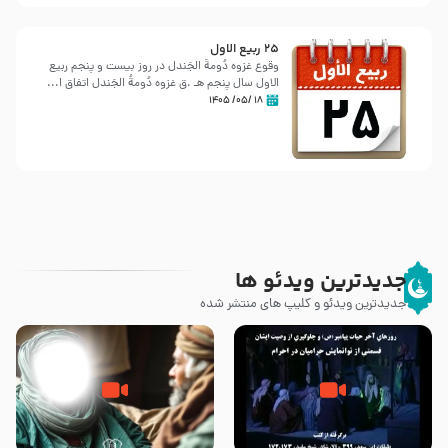
25 ربيع الاول
وقوع غزوه دُومةُ الجَندل در روز بیست و پنجم ربیع
الاول سال پنجم هـ .ق غزوه دُومةُ الجَندل اتفاق ا...
۱۸ /۰۵/ ۱۴۰۵
جدیدترین ویدئو ها
جدیدترین ویدئو و کلیپ های منتشر شده
روزهای آخر حیات پیامبر اکرم صلی
وصیتی که نوشته نشد (حدیث
الله علیه و آله – قسمتی از
قرطاس)