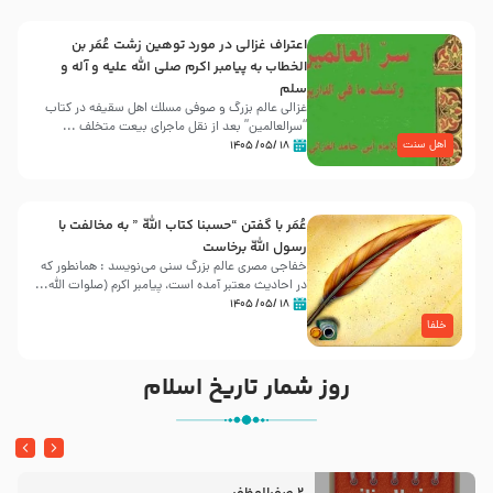
اعتراف غزالی در مورد توهین زشت عُمَر بن
الخطاب به پیامبر اکرم صلی الله علیه و آله و
سلم
غزالی عالم بزرگ و صوفی مسلك اهل سقيفه در کتاب
“سرالعالمین” بعد از نقل ماجرای بیعت متخلف ...
اهل سنت
۱۸ /۰۵/ ۱۴۰۵
عُمَر با گفتن “حسبنا كتاب اللّه ” به مخالفت با
رسول اللّه برخاست
خفاجی مصری عالم بزرگ سنی می‌نویسد : همانطور که
در احادیث معتبر آمده است، پیامبر اکرم (صلوات اللّه...
۱۸ /۰۵/ ۱۴۰۵
خلفا
روز شمار تاریخ اسلام