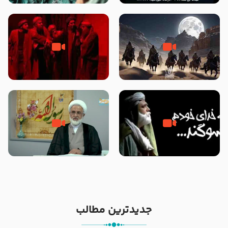
نوانمایش حرامیان در احرام – 1389
‌‌‌‌‌‌‌داستان ترور نافرجام رسول خدا
قسمتی از نوا نمایش بیرق ماندگار
صلی الله علیه و آله – شهادت
بیان توطئه های منافقین پیش از
پیامبر اکرم صلی الله علیه و آله
شهادت پیامبر اکرم صلی الله علیه
و آله
خطبه حضرت سلمان سه روز پس از
شهادت پیامبر اکرم صلی الله علیه
مادر داعش – حجت الاسلام جباری
و آله
جدیدترین مطالب