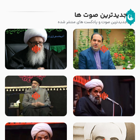
جدیدترین صوت ها
جدیدترین صوت و پادکست های منتشر شده
پیامبر صلی الله علیه وآله و سلم
زوّار اربعین امام حسین (علیه
فرمودند وای بر بچه های آخر
السلام) با این اشتیاق به زیارت
الزمان- دکتر هزار
بروند – آیت الله وحید خراسانی
روضه جانسوز پاره های جگر امام
لقب حضرت رقیه سلام الله علیها به
حسن مجتبی علیه السلام-حجت
چه معناست – حجت الاسلام علوی
الاسلام بندانی
تهرانی