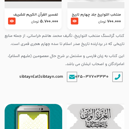
منتخب التواریخ جلد چهارم تاریخ
تفسير القرآن الكريم للشريف
امام زین العابدین و امام محمد
المرتضي قدس سرّه
5.700.000
700.000
تومان
تومان
باقر علیهما السلام
کتاب گرانسنگ منتخب التواريخ، تألیف محمد هاشم خراسانی، از جمله منابع
تاریخی که در بردارنده تاریخ صدر اسلام تا سده چهارم هجری قمری است.
این کتاب به زبان فارسی و مشتمل بر شرح حال معصومین (علیهم السلام)،
امامزادگان و اصحاب ایشان می باشد.
sibtayn[at]sibtayn.com
025-37703330