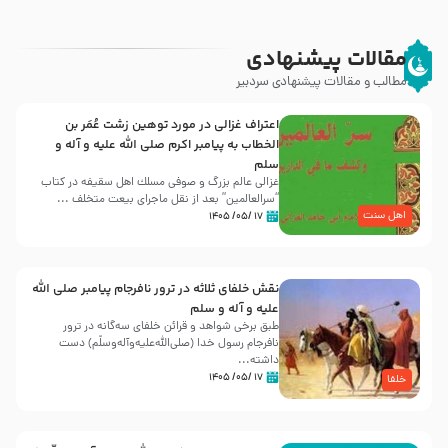
مقالات پیشنهادی
مطالب و مقالات پیشنهادی سردبیر
اعتراف غزالی در مورد توهین زشت عُمَر بن
الخطاب به پیامبر اکرم صلی الله علیه و آله و
سلم
غزالی عالم بزرگ و صوفی مسلك اهل سقيفه در کتاب
“سرالعالمین” بعد از نقل ماجرای بیعت متخلف ...
اهل سنت
۱۷ /۰۵/ ۱۴۰۵
نقش خلفای ثلاثه در ترور نافرجام پیامبر صلی الله
علیه و آله و سلم
طبق برخی شواهد و قرائن خلفای سه‌گانه در ترور
نافرجام رسول خدا (صلی‌الله‌علیه‌و‌آله‌وسلّم) دست
داشته‌...
۱۷ /۰۵/ ۱۴۰۵
خلفا