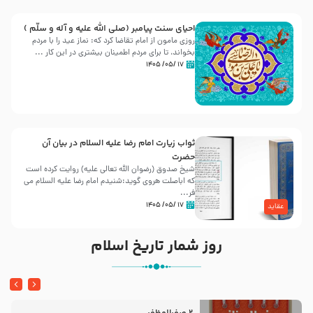
احیای سنت پیامبر (صلی الله علیه و آله و سلّم )
روزی مامون از امام تقاضا کرد که: نماز عید را با مردم
بخواند، تا برای مردم اطمینان بیشتری در این کار ...
۱۷ /۰۵/ ۱۴۰۵
ثواب زیارت امام رضا علیه السلام در بیان آن
حضرت
شیخ صدوق (رضوان الله تعالی علیه) روایت کرده است
که اباصلت هروی گوید:شنیدم امام رضا علیه السلام می
فر...
۱۷ /۰۵/ ۱۴۰۵
عقاید
روز شمار تاریخ اسلام