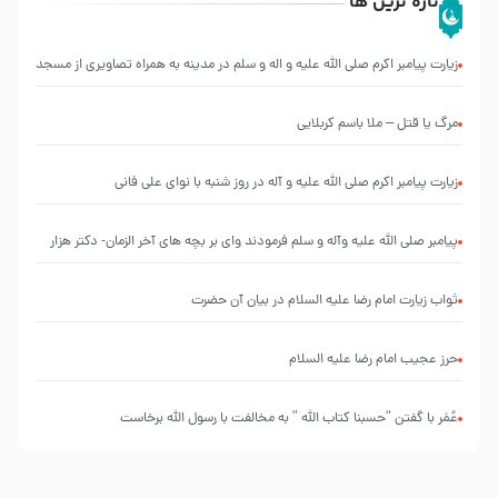
تازه ترین ها
زیارت پیامبر اکرم صلی الله علیه و اله و سلم در مدینه به همراه تصاویری از مسجد
النبی
مرگ یا قتل – ملا باسم کربلایی
زیارت پیامبر اکرم صلی الله علیه و آله در روز شنبه با نوای علی فانی
پیامبر صلی الله علیه وآله و سلم فرمودند وای بر بچه های آخر الزمان- دکتر هزار
ثواب زیارت امام رضا علیه السلام در بیان آن حضرت
حرز عجیب امام رضا علیه السلام
عُمَر با گفتن “حسبنا كتاب اللّه ” به مخالفت با رسول اللّه برخاست