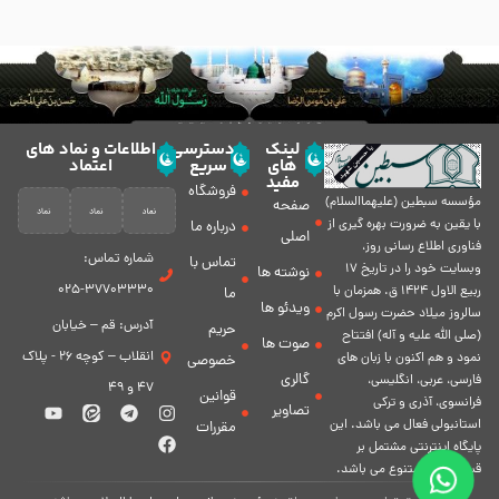
لینک
دسترسی
اطلاعات و نماد های
های
سریع
اعتماد
مفید
فروشگاه
مؤسسه سبطين (عليهماالسلام)
صفحه
با يقين به ضرورت بهره گیرى از
درباره ما
اصلی
فناورى اطلاع رسانى روز،
شماره تماس:
تماس با
وبسایت خود را در تاريخ 17
نوشته ها
37703330-025
ربيع الاول 1424 ق. همزمان با
ما
ویدئو ها
سالروز ميلاد حضرت رسول اكرم
آدرس: قم – خیابان
حریم
(صلی الله علیه و آله) افتتاح
صوت ها
انقلاب – کوچه 26 - پلاک
نمود و هم اكنون با زبان های
خصوصی
گالری
فارسی، عربى، انگلیسی،
47 و 49
قوانین
فرانسوی، آذری و ترکی
تصاویر
استانبولی فعال مى باشد. اين
مقررات
پايگاه اينترنتى مشتمل بر
قسمت هاى متنوع مى باشد.