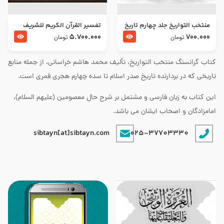
منتخب التواریخ جلد چهارم تاریخ
تفسير القرآن الكريم للشريف
امام زین العابدین و امام محمد
المرتضي قدس سرّه
5.700.000
700.000
تومان
تومان
باقر علیهما السلام
کتاب گرانسنگ منتخب التواريخ، تألیف محمد هاشم خراسانی، از جمله منابع
تاریخی که در بردارنده تاریخ صدر اسلام تا سده چهارم هجری قمری است.
این کتاب به زبان فارسی و مشتمل بر شرح حال معصومین (علیهم السلام)،
امامزادگان و اصحاب ایشان می باشد.
sibtayn[at]sibtayn.com
025-37703330