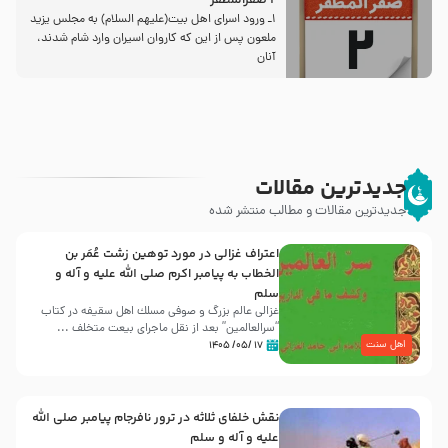
2 صفرالمظفر
1ـ ورود اسراى اهل بیت‌(علیهم السلام) به مجلس یزید
ملعون پس از این كه كاروان اسیران وارد شام شدند،
آنان
جدیدترین مقالات
جدیدترین مقالات و مطالب منتشر شده
اعتراف غزالی در مورد توهین زشت عُمَر بن
الخطاب به پیامبر اکرم صلی الله علیه و آله و
سلم
غزالی عالم بزرگ و صوفی مسلك اهل سقيفه در کتاب
“سرالعالمین” بعد از نقل ماجرای بیعت متخلف ...
اهل سنت
۱۷ /۰۵/ ۱۴۰۵
نقش خلفای ثلاثه در ترور نافرجام پیامبر صلی الله
علیه و آله و سلم