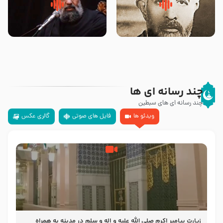
روضه‌ی مجلس یزید ملعون و
سلام جوانی که امام حسین علیه
اسارت اهل‌بیت علیهم‌السلام –
السلام خودش جوابش را دادند
مرحوم حجت‌الاسلام شیخ علی
-حجت الاسلام بندانی
محدث زاده
چند رسانه ای ها
چند رسانه ای های سبطین
ویدئو ها
فایل های صوتی
گالری عکس
زیارت پیامبر اکرم صلی الله علیه و اله و سلم در مدینه به همراه