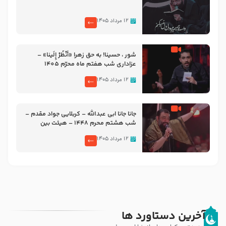
۱۲ مرداد ۱۴۰۵
شور ، حسینا! به‌ حق زهرا «أُنْظُرْ إِلَینا» –
عزاداری شب هفتم ماه محرّم 1405
۱۲ مرداد ۱۴۰۵
جانا جانا ابی عبدالله – کربلایی جواد مقدم –
شب هشتم محرم 1448 – هیئت بین
الحرمین طهران
۱۲ مرداد ۱۴۰۵
آخرین دستاورد ها