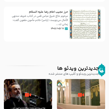
حرز عجیب امام رضا علیه السلام
مرحوم حاج شیخ عباس قمی در کتاب شریف منتهی
الآمال می‌نویسد: (ياسر) خادم مأمون ملعون گفت:
زمانى ك...
۱۷ /۰۵/ ۱۴۰۵
جدیدترین ویدئو ها
جدیدترین ویدئو و کلیپ های منتشر شده
زیارت پیامبر اکرم صلی الله علیه و
اله و سلم در مدینه به همراه
مرگ یا قتل – ملا باسم کربلایی