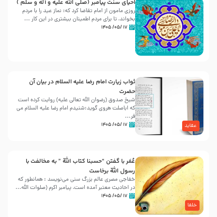
احیای سنت پیامبر (صلی الله علیه و آله و سلّم )
روزی مامون از امام تقاضا کرد که: نماز عید را با مردم
بخواند، تا برای مردم اطمینان بیشتری در این کار ...
۱۷ /۰۵/ ۱۴۰۵
ثواب زیارت امام رضا علیه السلام در بیان آن
حضرت
شیخ صدوق (رضوان الله تعالی علیه) روایت کرده است
که اباصلت هروی گوید:شنیدم امام رضا علیه السلام می
فر...
۱۷ /۰۵/ ۱۴۰۵
عقاید
عُمَر با گفتن “حسبنا كتاب اللّه ” به مخالفت با
رسول اللّه برخاست
خفاجی مصری عالم بزرگ سنی می‌نویسد : همانطور که
در احادیث معتبر آمده است، پیامبر اکرم (صلوات اللّه...
۱۷ /۰۵/ ۱۴۰۵
خلفا