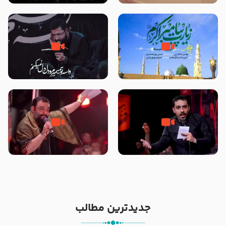
تصاویری از مسجد النبی
زیارت پیامبر اکرم صلی الله علیه و
مصداق کربلا – حاج حسین سیب
آله در روز شنبه با نوای علی فانی
سرخی
شور ، حسینا! به‌ حق زهرا «أُنْظُرْ
جانا جانا ابی عبدالله – کربلایی جواد
إِلَینا» – عزاداری شب هفتم ماه
مقدم – شب هشتم محرم 1448 –
محرّم 1405
هیئت بین الحرمین طهران
جدیدترین مطالب