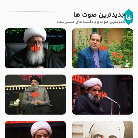
جدیدترین صوت ها
جدیدترین صوت و پادکست های منتشر شده
پیامبر صلی الله علیه وآله و سلم
زوّار اربعین امام حسین (علیه
فرمودند وای بر بچه های آخر
السلام) با این اشتیاق به زیارت
الزمان- دکتر هزار
بروند – آیت الله وحید خراسانی
روضه جانسوز پاره های جگر امام
لقب حضرت رقیه سلام الله علیها به
حسن مجتبی علیه السلام-حجت
چه معناست – حجت الاسلام علوی
الاسلام بندانی
تهرانی