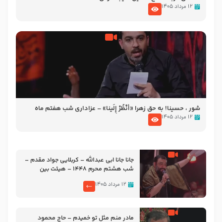
۱۲ مرداد ۱۴۰۵
شور ، حسینا! به‌ حق زهرا «أُنْظُرْ إِلَینا» – عزاداری شب هفتم ماه
محرّم 1405
۱۲ مرداد ۱۴۰۵
جانا جانا ابی عبدالله – کربلایی جواد مقدم –
شب هشتم محرم 1448 – هیئت بین
الحرمین طهران
۱۲ مرداد ۱۴۰۵
مادر منم مثل تو خمیدم – حاج محمود