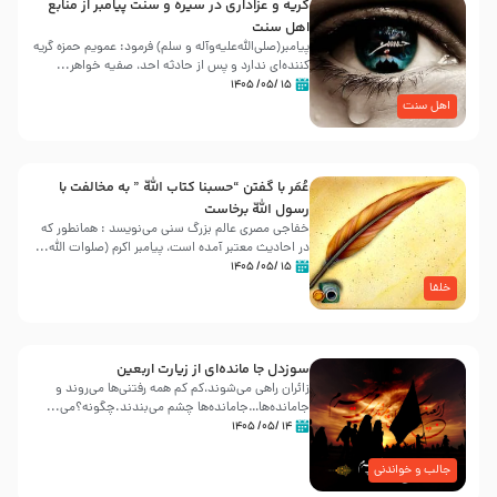
گریه و عزاداری در سیره و سنت پیامبر از منابع
اهل سنت
پیامبر(صلی‌الله‌علیه‌وآله و سلم) فرمود: عمویم حمزه گریه
کننده‌ای ندارد و پس از حادثه احد، صفیه خواهر...
۱۵ /۰۵/ ۱۴۰۵
اهل سنت
عُمَر با گفتن “حسبنا كتاب اللّه ” به مخالفت با
رسول اللّه برخاست
خفاجی مصری عالم بزرگ سنی می‌نویسد : همانطور که
در احادیث معتبر آمده است، پیامبر اکرم (صلوات اللّه...
۱۵ /۰۵/ ۱۴۰۵
خلفا
سوزدل جا مانده‌ای از زیارت اربعین
زائران راهی می‌شوند،کم‌ کم همه رفتنی‌ها می‌روند و
جامانده‌ها…جامانده‌ها چشم می‌بندند.چگونه؟می‌...
۱۴ /۰۵/ ۱۴۰۵
جالب و خواندنی