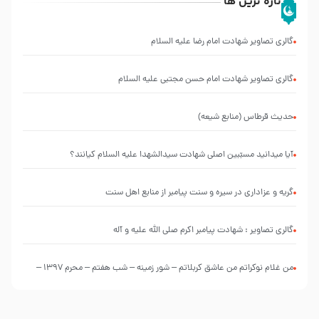
تازه ترین ها
گالری تصاویر شهادت امام رضا علیه السلام
گالری تصاویر شهادت امام حسن مجتبی علیه السلام
حدیث قرطاس (منابع شیعه)
آیا میدانید مسبّبین اصلی شهادت سیدالشهدا علیه ‌السلام کیانند؟
گریه و عزاداری در سیره و سنت پیامبر از منابع اهل سنت
گالری تصاویر : شهادت پیامبر اکرم صلی الله علیه و آله
من غلام نوکراتم من عاشق کربلاتم – شور زمینه – شب هفتم – محرم 1397 –
کربلایی محمدحسین پویانفر