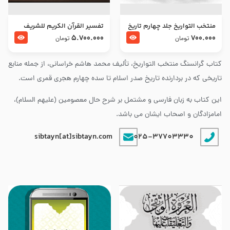
منتخب التواریخ جلد چهارم تاریخ
تفسير القرآن الكريم للشريف
امام زین العابدین و امام محمد
المرتضي قدس سرّه
5.700.000
700.000
تومان
تومان
باقر علیهما السلام
کتاب گرانسنگ منتخب التواريخ، تألیف محمد هاشم خراسانی، از جمله منابع
تاریخی که در بردارنده تاریخ صدر اسلام تا سده چهارم هجری قمری است.
این کتاب به زبان فارسی و مشتمل بر شرح حال معصومین (علیهم السلام)،
امامزادگان و اصحاب ایشان می باشد.
sibtayn[at]sibtayn.com
025-37703330