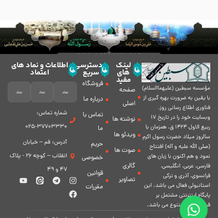
لینک
دسترسی
اطلاعات و نماد های
های
سریع
اعتماد
مفید
فروشگاه
مؤسسه سبطين (عليهماالسلام)
صفحه
با يقين به ضرورت بهره گیرى از
درباره ما
اصلی
فناورى اطلاع رسانى روز،
شماره تماس:
تماس با
وبسایت خود را در تاريخ 17
نوشته ها
37703330-025
ربيع الاول 1424 ق. همزمان با
ما
ویدئو ها
سالروز ميلاد حضرت رسول اكرم
آدرس: قم – خیابان
حریم
(صلی الله علیه و آله) افتتاح
صوت ها
انقلاب – کوچه 26 - پلاک
نمود و هم اكنون با زبان های
خصوصی
گالری
فارسی، عربى، انگلیسی،
47 و 49
قوانین
فرانسوی، آذری و ترکی
تصاویر
استانبولی فعال مى باشد. اين
مقررات
پايگاه اينترنتى مشتمل بر
قسمت هاى متنوع مى باشد.