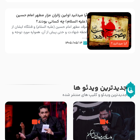
آیا میدانید اولین زائران مزار مطهر امام حسین
(علیه السلام) چه کسانی بودند؟
مرقد مطهر امام حسین (علیه السلام) و قتلگاه ایشان از
لحظه شهادت و حتی پیش از آن، همواره مورد توجه و
ز...
۱۴ /۰۵/ ۱۴۰۵
آیا میدانید؟
جدیدترین ویدئو ها
جدیدترین ویدئو و کلیپ های منتشر شده
مصداق کربلا – حاج حسین سیب
شور ، حسینا! به‌ حق زهرا «أُنْظُرْ
سرخی
إِلَینا» – عزاداری شب هفتم ماه