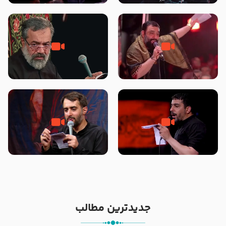
محرّم 1405
جانا جانا ابی عبدالله – کربلایی جواد
مادر منم مثل تو خمیدم – حاج
مقدم – شب هشتم محرم 1448 –
محمود کریمی – شهادت حضرت
هیئت بین الحرمین طهران
رقیه علیها السلام – تیر ۱۴۰۵
هیئت رایة العباس علیه السلام
تک ، عبّاس، صاحب دل‌هاست –
من غلام نوکراتم من عاشق کربلاتم
حاج حنیف طاهری – عزاداری شب
– شور زمینه – شب هفتم – محرم
تاسوعا 1405
1397 – کربلایی محمدحسین
پویانفر
جدیدترین مطالب