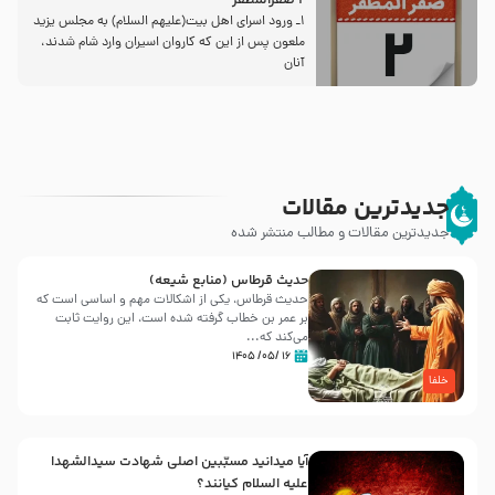
2 صفرالمظفر
1ـ ورود اسراى اهل بیت‌(علیهم السلام) به مجلس یزید
ملعون پس از این كه كاروان اسیران وارد شام شدند،
آنان
جدیدترین مقالات
جدیدترین مقالات و مطالب منتشر شده
حدیث قرطاس (منابع شیعه)
حدیث قرطاس، یکی از اشکالات مهم و اساسی است که
بر عمر بن خطاب گرفته شده است، این روایت ثابت
می‌کند که...
۱۶ /۰۵/ ۱۴۰۵
خلفا
آیا میدانید مسبّبین اصلی شهادت سیدالشهدا
علیه ‌السلام کیانند؟