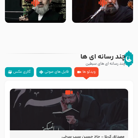
سلام جوانی که امام حسین علیه
زیارتی که اسباب رزق زیاد و عمر
السلام خودش جوابش را دادند
طولانی است حجت السلام حسین
-حجت الاسلام بندانی
یوسفی
چند رسانه ای ها
چند رسانه ای های سبطین
ویدئو ها
فایل های صوتی
گالری عکس
مصداق کربلا – حاج حسین سیب سرخی