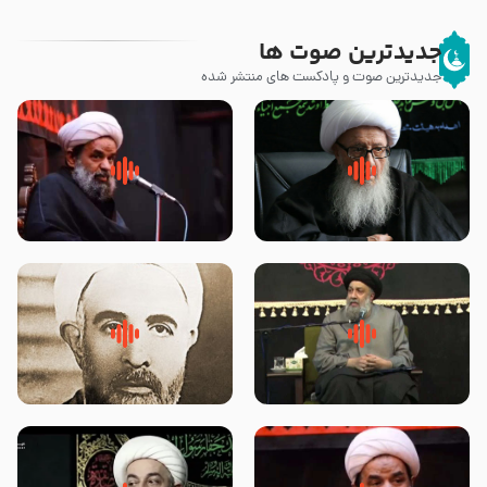
جدیدترین صوت ها
جدیدترین صوت و پادکست های منتشر شده
زوّار اربعین امام حسین (علیه
روضه جانسوز پاره های جگر امام
السلام) با این اشتیاق به زیارت
حسن مجتبی علیه السلام-حجت
بروند – آیت الله وحید خراسانی
الاسلام بندانی
لقب حضرت رقیه سلام الله علیها به
روضه‌ی مجلس یزید ملعون و
چه معناست – حجت الاسلام علوی
اسارت اهل‌بیت علیهم‌السلام –
تهرانی
مرحوم حجت‌الاسلام شیخ علی
محدث زاده