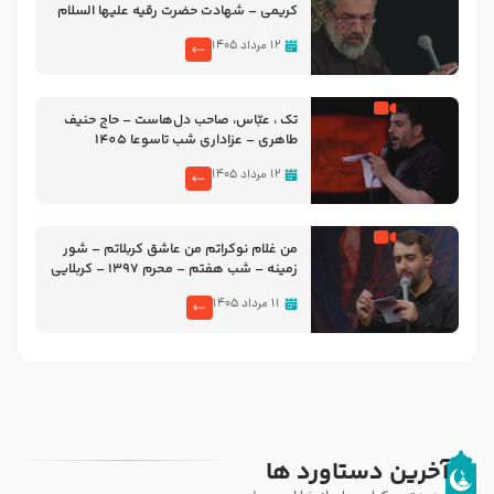
کریمی – شهادت حضرت رقیه علیها السلام
– تیر ۱۴۰۵ هیئت رایة العباس علیه السلام
۱۲ مرداد ۱۴۰۵
تک ، عبّاس، صاحب دل‌هاست – حاج حنیف
طاهری – عزاداری شب تاسوعا 1405
۱۲ مرداد ۱۴۰۵
من غلام نوکراتم من عاشق کربلاتم – شور
زمینه – شب هفتم – محرم 1397 – کربلایی
محمدحسین پویانفر
۱۱ مرداد ۱۴۰۵
آخرین دستاورد ها