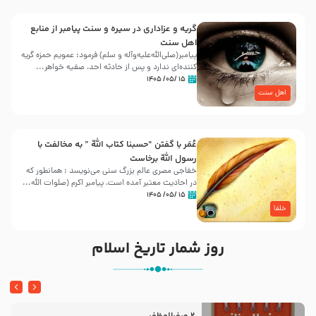
گریه و عزاداری در سیره و سنت پیامبر از منابع
اهل سنت
پیامبر(صلی‌الله‌علیه‌وآله و سلم) فرمود: عمویم حمزه گریه
کننده‌ای ندارد و پس از حادثه احد، صفیه خواهر...
۱۵ /۰۵/ ۱۴۰۵
اهل سنت
عُمَر با گفتن “حسبنا كتاب اللّه ” به مخالفت با
رسول اللّه برخاست
خفاجی مصری عالم بزرگ سنی می‌نویسد : همانطور که
در احادیث معتبر آمده است، پیامبر اکرم (صلوات اللّه...
۱۵ /۰۵/ ۱۴۰۵
خلفا
روز شمار تاریخ اسلام