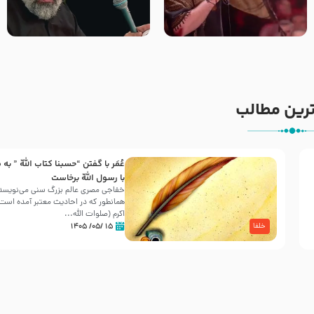
جانا جانا ابی عبدالله – کربلایی
مادر منم مثل تو خمیدم – حاج
جواد مقدم – شب هشتم محرم
محمود کریمی – شهادت حضرت
1448 – هیئت بین الحرمین طهران
رقیه علیها السلام – تیر ۱۴۰۵
هیئت رایة العباس علیه السلام
رین مطالب
عُمَر با گفتن “حسبنا كتاب اللّه ” به
30 صفر المظفر
با رسول اللّه برخاست
خفاجی مصری عالم بزرگ سنی می‌نویسد 
همانطور که در احادیث معتبر آمده است، 
شهادت حضرت علی بن موسی الرضا (علیه السلام) در رو
اکرم (صلوات اللّه...
آخـر صفر سـال 203 هـ .ق. هشـتمین اختر تابناک امامت
۱۵ /۰۵/ ۱۴۰۵
خلفا