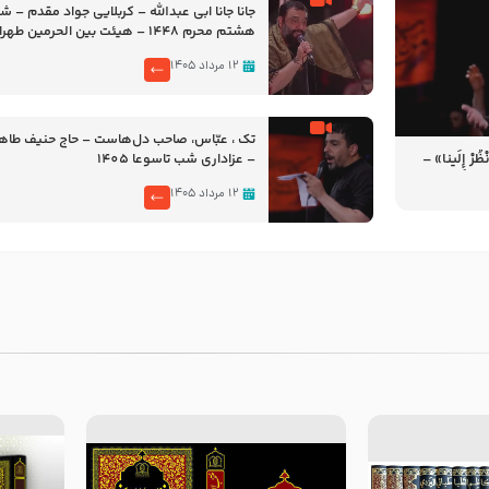
جانا جانا ابی عبدالله – کربلایی جواد مقدم – 
هشتم محرم 1448 – هیئت بین الحرمین طهران
۱۲ مرداد ۱۴۰۵
تک ، عبّاس، صاحب دل‌هاست – حاج حنیف طاه
رْ إِلَینا» –
– عزاداری شب تاسوعا 1405
14
۱۲ مرداد ۱۴۰۵