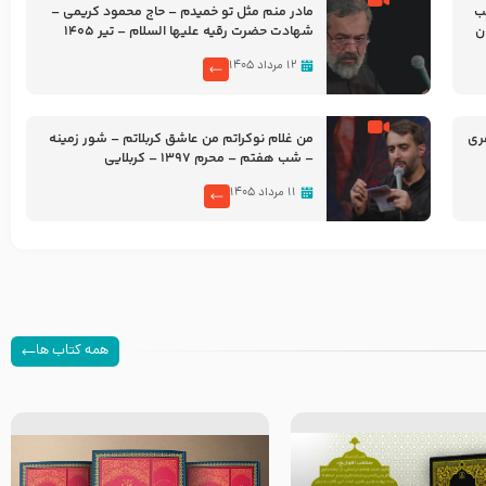
شب
مادر منم مثل تو خمیدم – حاج محمود کریمی –
شهادت حضرت رقیه علیها السلام – تیر ۱۴۰۵
هیئت رایة العباس علیه السلام
۱۲ مرداد ۱۴۰۵
ری
من غلام نوکراتم من عاشق کربلاتم – شور زمینه
– شب هفتم – محرم 1397 – کربلایی
محمدحسین پویانفر
۱۱ مرداد ۱۴۰۵
همه کتاب ها