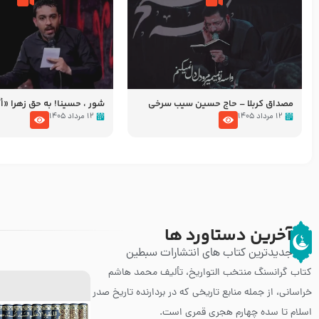
مصداق کربلا – حاج حسین سیب سرخی
شور ، حسینا! به‌ حق زهرا «أُنْظُ
عزاداری شب هفتم ماه محرّم 05
۱۲ مرداد ۱۴۰۵
۱۲ مرداد ۱۴۰۵
آخرین دستاورد ها
جدیدترین کتاب های انتشارات سبطین
کتاب گرانسنگ منتخب التواريخ، تألیف محمد هاشم
خراسانی، از جمله منابع تاریخی که در بردارنده تاریخ صدر
اسلام تا سده چهارم هجری قمری است.