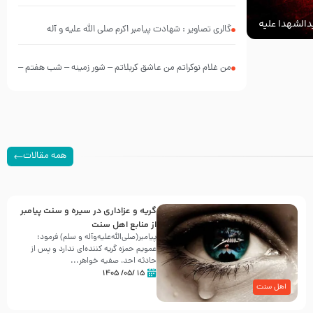
الشهدا علیه
گالری تصاویر : شهادت پیامبر اکرم صلی الله علیه و آله
من غلام نوکراتم من عاشق کربلاتم – شور زمینه – شب هفتم –
محرم 1397 – کربلایی محمدحسین پویانفر
همه مقالات
گریه و عزاداری در سیره و سنت پیامبر
از منابع اهل سنت
پیامبر(صلی‌الله‌علیه‌وآله و سلم) فرمود:
عمویم حمزه گریه کننده‌ای ندارد و پس از
حادثه احد، صفیه خواهر...
۱۵ /۰۵/ ۱۴۰۵
اهل سنت