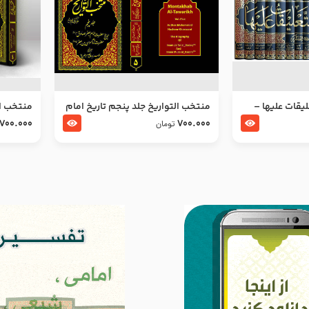
ليقات عليها –
منتخب التواریخ جلد پنجم تاریخ امام
منتخب ال
جعفر صادق و امام موسی بن جعفر
زین العا
700.000
700.000
تومان
علیهما السلام
علیهما ا