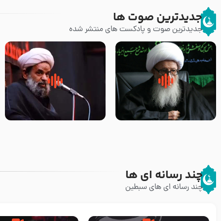
جدیدترین صوت ها
جدیدترین صوت و پادکست های منتشر شده
زوّار اربعین امام حسین (علیه
روضه جانسوز پاره های جگر امام
السلام) با این اشتیاق به زیارت
حسن مجتبی علیه السلام-حجت
بروند – آیت الله وحید خراسانی
الاسلام بندانی
چند رسانه ای ها
چند رسانه ای های سبطین