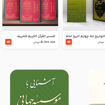
تواریخ جلد چهارم تاریخ امام
تفسير القرآن الكريم للشريف
بدین و امام محمد باقر
المرتضي قدس سرّه
5.700.000
تومان
تومان
لسلام