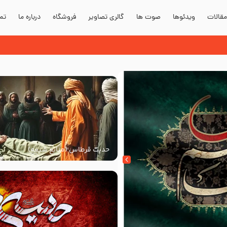
قالات
ویدئوها
صوت ها
گالری تصاویر
فروشگاه
درباره ما
تما
حدیث قرطاس (منابع شیعه)