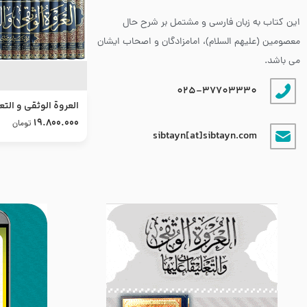
این کتاب به زبان فارسی و مشتمل بر شرح حال
معصومین (علیهم السلام)، امامزادگان و اصحاب ایشان
می باشد.
025-37703330
العروة الوثقى و التع
طرح جدید
19.800.000
تومان
sibtayn[at]sibtayn.com