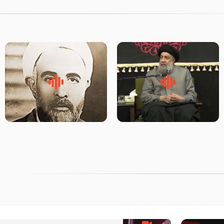
لقب حضرت رقیه سلام الله علیها
روضه‌ی مجلس یزید ملعون و
به چه معناست – حجت الاسلام
اسارت اهل‌بیت علیهم‌السلام –
علوی تهرانی
مرحوم حجت‌الاسلام شیخ علی
محدث زاده