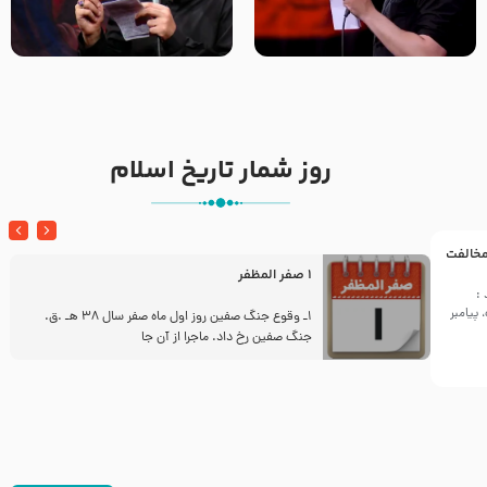
تک ، عبّاس، صاحب دل‌هاست –
من غلام نوکراتم من عاشق
حاج حنیف طاهری – عزاداری شب
کربلاتم – شور زمینه – شب هفتم
تاسوعا 1405
– محرم 1397 – کربلایی
محمدحسین پویانفر
روز شمار تاریخ اسلام
 مخالفت
1 صفر المظفر
:
پیامبر
ز
1ـ وقوع جنگ صفین روز اول ماه صفر سال 38 هـ .ق.
جنگ صفین رخ داد. ماجرا از آن جا