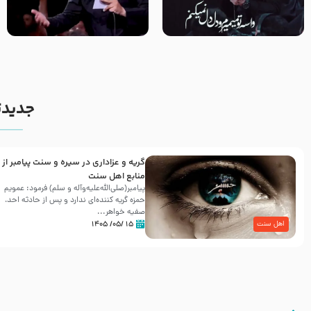
مصداق کربلا – حاج حسین سیب
شور ، حسینا! به‌ حق زهرا «أُنْظُرْ
سرخی
إِلَینا» – عزاداری شب هفتم ماه
محرّم 1405
جدیدت
گریه و عزاداری در سیره و سنت پیامبر از
منابع اهل سنت
پیامبر(صلی‌الله‌علیه‌وآله و سلم) فرمود: عمویم
حمزه گریه کننده‌ای ندارد و پس از حادثه احد،
صفیه خواهر...
۱۵ /۰۵/ ۱۴۰۵
اهل سنت