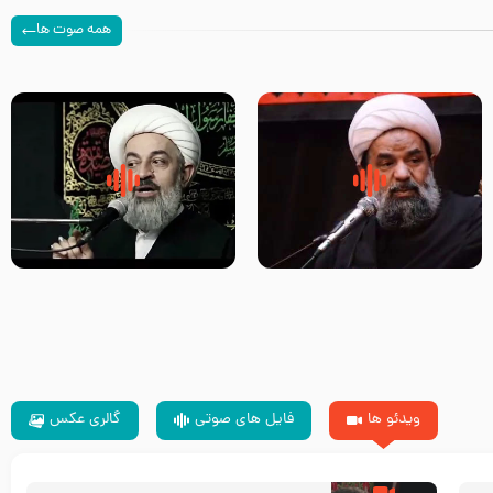
همه صوت ها
سلام جوانی که امام حسین علیه
زیارتی که اسباب رزق زیاد و عمر
السلام خودش جوابش را دادند
طولانی است حجت السلام حسین
-حجت الاسلام بندانی
یوسفی
ویدئو ها
فایل های صوتی
گالری عکس