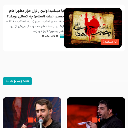
آیا میدانید اولین زائران مزار مطهر امام
حسین (علیه السلام) چه کسانی بودند؟
مرقد مطهر امام حسین (علیه السلام) و قتلگاه
ایشان از لحظه شهادت و حتی پیش از آن،
همواره مورد توجه و ز...
۱۴ /۰۵/ ۱۴۰۵
آیا میدانید؟
همه ویدئو ها