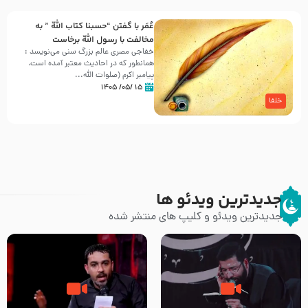
عُمَر با گفتن “حسبنا كتاب اللّه ” به
مخالفت با رسول اللّه برخاست
خفاجی مصری عالم بزرگ سنی می‌نویسد :
همانطور که در احادیث معتبر آمده است،
پیامبر اکرم (صلوات اللّه...
۱۵ /۰۵/ ۱۴۰۵
خلفا
جدیدترین ویدئو ها
جدیدترین ویدئو و کلیپ های منتشر شده