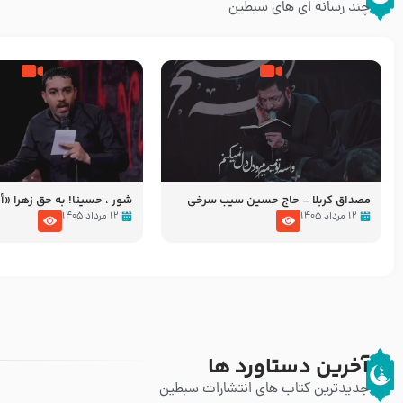
چند رسانه ای های سبطین
مصداق کربلا – حاج حسین سیب سرخی
شور ، حسینا! به‌ حق زهرا «أُنْظُ
عزاداری شب هفتم ماه محرّم 05
۱۲ مرداد ۱۴۰۵
۱۲ مرداد ۱۴۰۵
آخرین دستاورد ها
جدیدترین کتاب های انتشارات سبطین