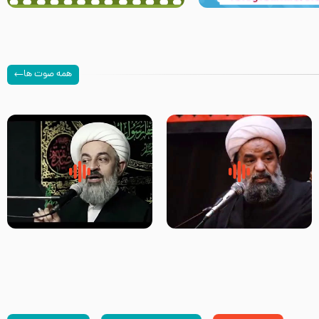
همه صوت ها
سلام جوانی که امام حسین علیه
زیارتی که اسباب رزق زیاد و عمر
السلام خودش جوابش را دادند
طولانی است حجت السلام حسین
-حجت الاسلام بندانی
یوسفی