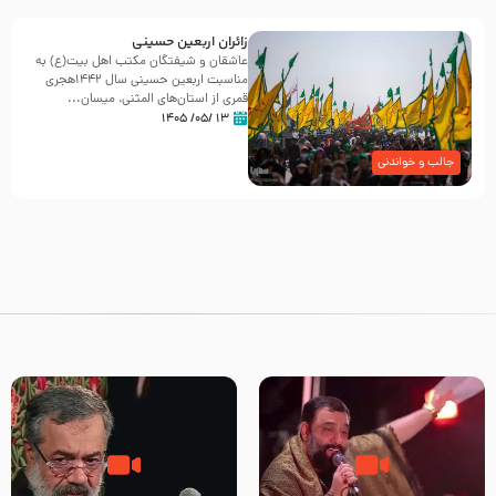
زائران اربعین حسینی
عاشقان و شیفتگان مکتب اهل بیت(ع) به
مناسبت اربعین حسینی سال ۱۴۴۲هجری
قمری از استان‌های المثنی، میسان...
۱۳ /۰۵/ ۱۴۰۵
جالب و خواندنی