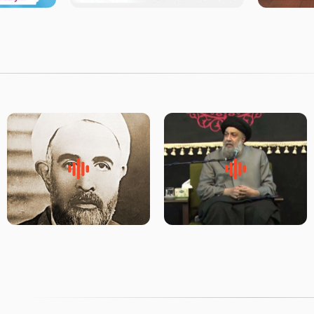
لقب حضرت رقیه سلام الله علیها
روضه‌ی مجلس یزید ملعون و
به چه معناست – حجت الاسلام
اسارت اهل‌بیت علیهم‌السلام –
علوی تهرانی
مرحوم حجت‌الاسلام شیخ علی
محدث زاده