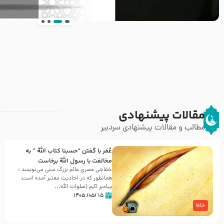
انتشار کتاب ” العروة الوثقى و التعليقات عليها” 
طرحی بسیار زیبا و شکیل
مقالات پیشنهادی
مطالب و مقالات پیشنهادی سردبیر
عُمَر با گفتن “حسبنا كتاب اللّه ” به
مخالفت با رسول اللّه برخاست
خفاجی مصری عالم بزرگ سنی می‌نویسد :
همانطور که در احادیث معتبر آمده است،
پیامبر اکرم (صلوات اللّه...
۱۵ /۰۵/ ۱۴۰۵
خلفا