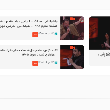
جانا جانا ابی عبدالله – کربلایی جواد مقدم – 
هشتم محرم 1448 – هیئت بین الحرمین طهران
۱۲ مرداد ۱۴۰۵
تک ، عبّاس، صاحب دل‌هاست – حاج حنیف طاه
رْ إِلَینا» –
– عزاداری شب تاسوعا 1405
14
۱۲ مرداد ۱۴۰۵