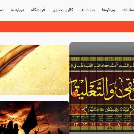
قالات
ویدئوها
صوت ها
گالری تصاویر
فروشگاه
درباره ما
تما
دند؟
عُمَر با گفتن “حسبنا كتاب اللّه ” به م
اللّه برخاست