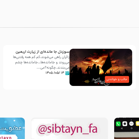
سوزدل جا مانده‌ای از زیارت اربعین
زائران راهی می‌شوند،کم‌ کم همه رفتنی‌ها
می‌روند و جامانده‌ها…جامانده‌ها چشم
می‌بندند.چگونه؟می‌...
۱۴ /۰۵/ ۱۴۰۵
جالب و خواندنی