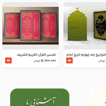
تواریخ جلد چهارم تاریخ امام
تفسير القرآن الكريم للشريف
بدین و امام محمد باقر
المرتضي قدس سرّه
5.700.000
تومان
تومان
لسلام