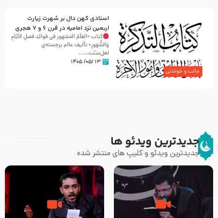
اسنادی کهن دال بر شهرت زیارت
اربعین نزد امامیه در قرن ۶ و ۷ هجری
کتاب «العَلَمُ المَشهور في فَوائِدِ فَضلِ الأيّامِ
وَالشُّهورِ» تألیف عالم برجسته‌ی
اهل‌سنّت…...
۱۳ /۰۵/ ۱۴۰۵
جالب و خواندنی
جدیدترین ویدئو ها
جدیدترین ویدئو و کلیپ های منتشر شده