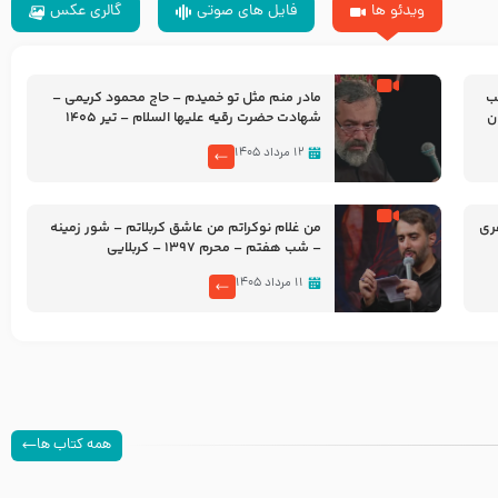
ویدئو ها
فایل های صوتی
گالری عکس
شب
مادر منم مثل تو خمیدم – حاج محمود کریمی –
شهادت حضرت رقیه علیها السلام – تیر ۱۴۰۵
هیئت رایة العباس علیه السلام
۱۲ مرداد ۱۴۰۵
ری
من غلام نوکراتم من عاشق کربلاتم – شور زمینه
– شب هفتم – محرم 1397 – کربلایی
محمدحسین پویانفر
۱۱ مرداد ۱۴۰۵
همه کتاب ها