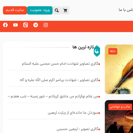
س با ما
ورود عضویت
سایت قدیم
تازه ترین ها
خلفا
گالری تصاویر شهادت امام حسن مجتبی علیه السلام
گالری تصاویر : شهادت پیامبر اکرم صلی الله علیه و آله
خالفت با رسول
من غلام نوکراتم من عاشق کربلاتم – شور زمینه – شب هفتم –
محرم 1397 – کربلایی محمدحسین پویانفر
جالب و خواندنی
سوزدل جا مانده‌ای از زیارت اربعین
گالری تصویر : اربعین حسینی