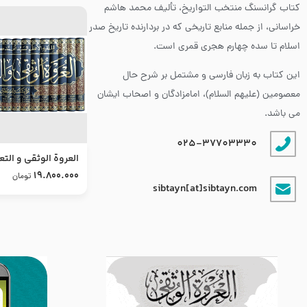
کتاب گرانسنگ منتخب التواريخ، تألیف محمد هاشم
خراسانی، از جمله منابع تاریخی که در بردارنده تاریخ صدر
اسلام تا سده چهارم هجری قمری است.
این کتاب به زبان فارسی و مشتمل بر شرح حال
معصومین (علیهم السلام)، امامزادگان و اصحاب ایشان
می باشد.
025-37703330
العروة الوثقى و التع
طرح جدید
19.800.000
تومان
sibtayn[at]sibtayn.com