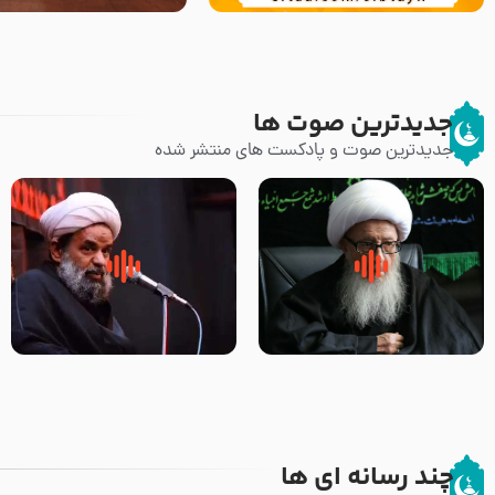
جدیدترین صوت ها
جدیدترین صوت و پادکست های منتشر شده
زوّار اربعین امام حسین (علیه
روضه جانسوز پاره های جگر امام
السلام) با این اشتیاق به زیارت
حسن مجتبی علیه السلام-حجت
بروند – آیت الله وحید خراسانی
الاسلام بندانی
چند رسانه ای ها