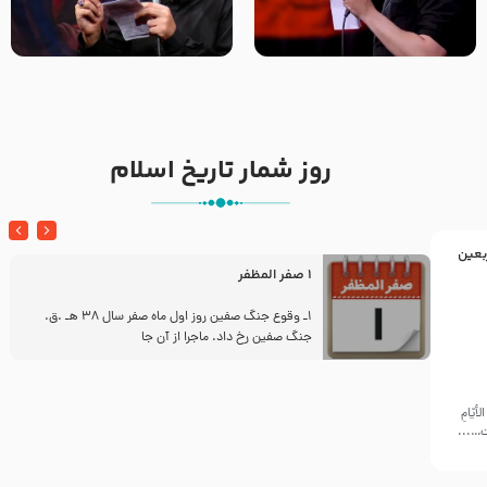
تک ، عبّاس، صاحب دل‌هاست –
من غلام نوکراتم من عاشق
حاج حنیف طاهری – عزاداری شب
کربلاتم – شور زمینه – شب هفتم
تاسوعا 1405
– محرم 1397 – کربلایی
محمدحسین پویانفر
روز شمار تاریخ اسلام
بعین
1 صفر المظفر
ز
1ـ وقوع جنگ صفین روز اول ماه صفر سال 38 هـ .ق.
جنگ صفین رخ داد. ماجرا از آن جا
أيّامِ
ّت…...