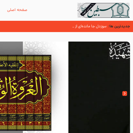
صفحه اصلی
م
جدیدترین ها:
سوزدل جا مانده‌ای از زیارت اربعین
اسنادی کهن دال بر شهرت زیارت اربعین نزد امامیه در قرن ۶ و ۷ هجری
آیا میدانید اولین زائران مزار مطهر امام حسین (علیه السلام) چه کسانی بو