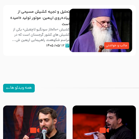
تحلیل و تجربه کشیش مسیحی از
پیاده‌روی اربعین: موتور تولید «امید»
است
کشیش «مالخاز سونگیو لاچفیلی» یکی از
کشیش های کشور گرجستان است که در
مراسم شکوهمند راهپیمایی اربعین ش...
۱۲ /۰۵/ ۱۴۰۵
جالب و خواندنی
همه ویدئو ها