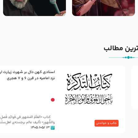
جانا جانا ابی عبدالله – کربلایی
مادر منم مثل تو خمیدم – حاج
جواد مقدم – شب هشتم محرم
محمود کریمی – شهادت حضرت
1448 – هیئت بین الحرمین طهران
رقیه علیها السلام – تیر ۱۴۰۵
هیئت رایة العباس علیه السلام
رین مطالب
اسنادی کهن دال بر شهرت زیارت ار
30 صفر المظفر
نزد امامیه در قرن ۶ و ۷ هجری
شهادت حضرت علی بن موسی الرضا (علیه السلام) در رو
آخـر صفر سـال 203 هـ .ق. هشـتمین اختر تابناک امامت
کتاب «العَلَمُ المَشهور في فَوائِدِ فَضلِ ال
وَالشُّهورِ» تألیف عالم برجسته‌ی اهل‌سن
جالب و خواندنی
۱۳ /۰۵/ ۱۴۰۵