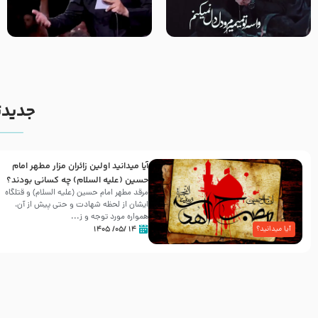
مصداق کربلا – حاج حسین سیب
شور ، حسینا! به‌ حق زهرا «أُنْظُرْ
سرخی
إِلَینا» – عزاداری شب هفتم ماه
محرّم 1405
جدیدت
آیا میدانید اولین زائران مزار مطهر امام
حسین (علیه السلام) چه کسانی بودند؟
مرقد مطهر امام حسین (علیه السلام) و قتلگاه
ایشان از لحظه شهادت و حتی پیش از آن،
همواره مورد توجه و ز...
۱۴ /۰۵/ ۱۴۰۵
آیا میدانید؟