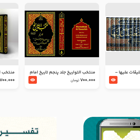
ليقات عليها –
منتخب التواریخ جلد پنجم تاریخ امام
منتخب ال
جعفر صادق و امام موسی بن جعفر
زین العا
700.000
700.000
تومان
علیهما السلام
علیهما ا