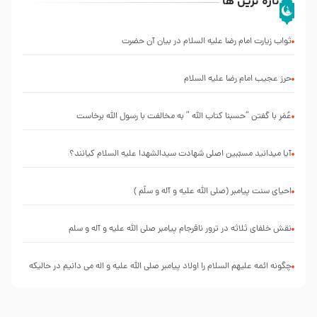
تازه ترین ها
ثواب زیارت امام رضا علیه السلام در بیان آن حضرت
حرز عجیب امام رضا علیه السلام
عُمَر با گفتن “حسبنا كتاب اللّه ” به مخالفت با رسول اللّه برخاست
آیا میدانید مسبّبین اصلی شهادت سیدالشهدا علیه ‌السلام کیانند؟
احیای سنت پیامبر (صلی الله علیه و آله و سلّم )
نقش خلفای ثلاثه در ترور نافرجام پیامبر صلی الله علیه و آله و سلم
چگونه ائمه علیهم السلام را اولاد پیامبر صلی الله علیه و اله می دانیم در حالیکه
نسب از پدر منتقل می شود