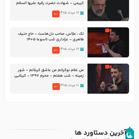
کریمی – شهادت حضرت رقیه علیها السلام
– تیر ۱۴۰۵ هیئت رایة العباس علیه السلام
۱۲ مرداد ۱۴۰۵
تک ، عبّاس، صاحب دل‌هاست – حاج حنیف
طاهری – عزاداری شب تاسوعا 1405
۱۲ مرداد ۱۴۰۵
من غلام نوکراتم من عاشق کربلاتم – شور
زمینه – شب هفتم – محرم 1397 – کربلایی
محمدحسین پویانفر
۱۱ مرداد ۱۴۰۵
آخرین دستاورد ها