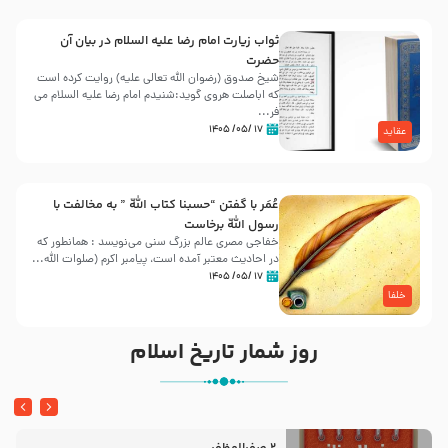
ثواب زیارت امام رضا علیه السلام در بیان آن
حضرت
شیخ صدوق (رضوان الله تعالی علیه) روایت کرده است
که اباصلت هروی گوید:شنیدم امام رضا علیه السلام می
فر...
۱۷ /۰۵/ ۱۴۰۵
عقاید
عُمَر با گفتن “حسبنا كتاب اللّه ” به مخالفت با
رسول اللّه برخاست
خفاجی مصری عالم بزرگ سنی می‌نویسد : همانطور که
در احادیث معتبر آمده است، پیامبر اکرم (صلوات اللّه...
۱۷ /۰۵/ ۱۴۰۵
خلفا
روز شمار تاریخ اسلام