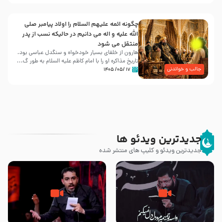
چگونه ائمه علیهم السلام را اولاد پیامبر صلی
الله علیه و اله می دانیم در حالیکه نسب از پدر
منتقل می شود
هارون از خلفای بسیار خودخواه و سنگدل عباسی بود.
تاریخ مذاکره او را با امام کاظم علیه السلام به طور گ...
جالب و خواندنی
۱۷ /۰۵/ ۱۴۰۵
جدیدترین ویدئو ها
جدیدترین ویدئو و کلیپ های منتشر شده
مصداق کربلا – حاج حسین سیب
شور ، حسینا! به‌ حق زهرا «أُنْظُرْ
سرخی
إِلَینا» – عزاداری شب هفتم ماه