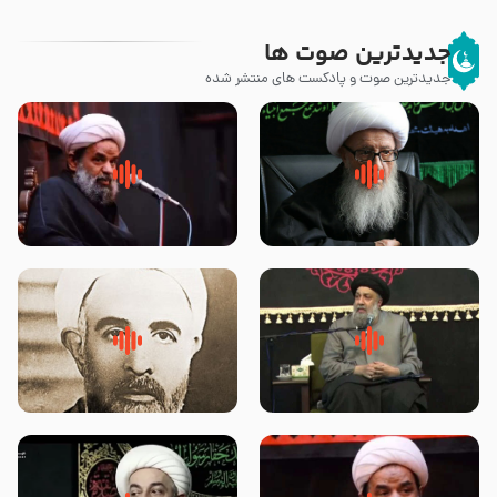
جدیدترین صوت ها
جدیدترین صوت و پادکست های منتشر شده
زوّار اربعین امام حسین (علیه
روضه جانسوز پاره های جگر امام
السلام) با این اشتیاق به زیارت
حسن مجتبی علیه السلام-حجت
بروند – آیت الله وحید خراسانی
الاسلام بندانی
لقب حضرت رقیه سلام الله علیها به
روضه‌ی مجلس یزید ملعون و
چه معناست – حجت الاسلام علوی
اسارت اهل‌بیت علیهم‌السلام –
تهرانی
مرحوم حجت‌الاسلام شیخ علی
محدث زاده