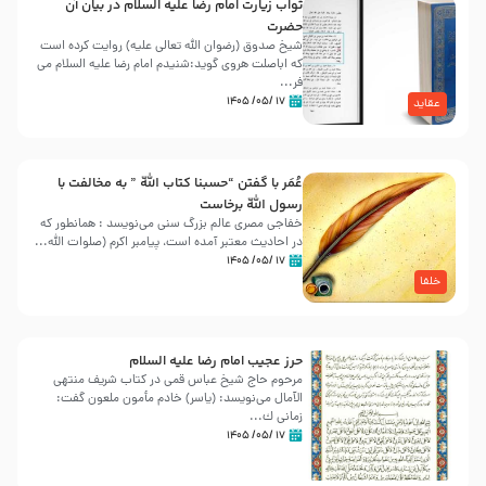
ثواب زیارت امام رضا علیه السلام در بیان آن
حضرت
شیخ صدوق (رضوان الله تعالی علیه) روایت کرده است
که اباصلت هروی گوید:شنیدم امام رضا علیه السلام می
فر...
۱۷ /۰۵/ ۱۴۰۵
عقاید
عُمَر با گفتن “حسبنا كتاب اللّه ” به مخالفت با
رسول اللّه برخاست
خفاجی مصری عالم بزرگ سنی می‌نویسد : همانطور که
در احادیث معتبر آمده است، پیامبر اکرم (صلوات اللّه...
۱۷ /۰۵/ ۱۴۰۵
خلفا
حرز عجیب امام رضا علیه السلام
مرحوم حاج شیخ عباس قمی در کتاب شریف منتهی
الآمال می‌نویسد: (ياسر) خادم مأمون ملعون گفت:
زمانى ك...
۱۷ /۰۵/ ۱۴۰۵