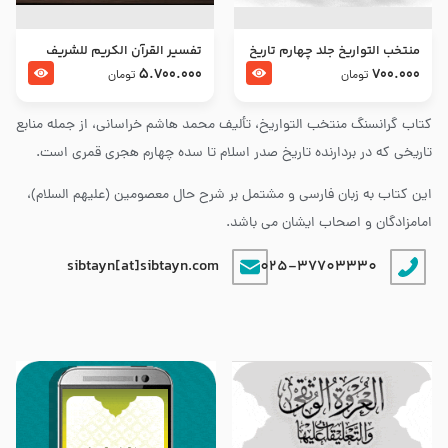
منتخب التواریخ جلد چهارم تاریخ
تفسير القرآن الكريم للشريف
امام زین العابدین و امام محمد
المرتضي قدس سرّه
5.700.000
700.000
تومان
تومان
باقر علیهما السلام
کتاب گرانسنگ منتخب التواريخ، تألیف محمد هاشم خراسانی، از جمله منابع
تاریخی که در بردارنده تاریخ صدر اسلام تا سده چهارم هجری قمری است.
این کتاب به زبان فارسی و مشتمل بر شرح حال معصومین (علیهم السلام)،
امامزادگان و اصحاب ایشان می باشد.
sibtayn[at]sibtayn.com
025-37703330