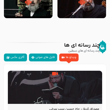
سلام جوانی که امام حسین علیه
زیارتی که اسباب رزق زیاد و عمر
السلام خودش جوابش را دادند
طولانی است حجت السلام حسین
-حجت الاسلام بندانی
یوسفی
چند رسانه ای ها
چند رسانه ای های سبطین
ویدئو ها
فایل های صوتی
گالری عکس
مصداق کربلا – حاج حسین سیب سرخی