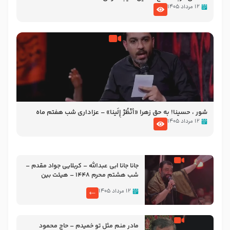
۱۲ مرداد ۱۴۰۵
شور ، حسینا! به‌ حق زهرا «أُنْظُرْ إِلَینا» – عزاداری شب هفتم ماه
محرّم 1405
۱۲ مرداد ۱۴۰۵
جانا جانا ابی عبدالله – کربلایی جواد مقدم –
شب هشتم محرم 1448 – هیئت بین
الحرمین طهران
۱۲ مرداد ۱۴۰۵
مادر منم مثل تو خمیدم – حاج محمود