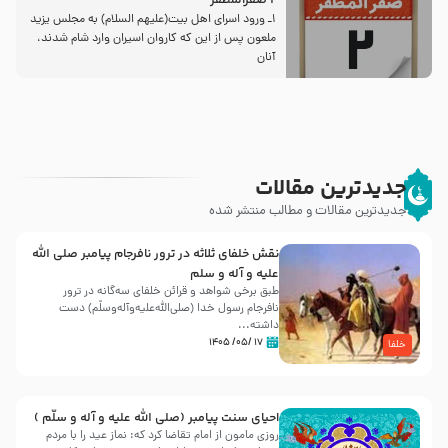
2 صفرالمظفر
1ـ ورود اسراى اهل بیت‌(علیهم السلام) به مجلس یزید
ملعون پس از این كه كاروان اسیران وارد شام شدند،
آنان
جدیدترین مقالات
جدیدترین مقالات و مطالب منتشر شده
نقش خلفای ثلاثه در ترور نافرجام پیامبر صلی الله
علیه و آله و سلم
طبق برخی شواهد و قرائن خلفای سه‌گانه در ترور
نافرجام رسول خدا (صلی‌الله‌علیه‌و‌آله‌وسلّم) دست
داشته‌...
۱۷ /۰۵/ ۱۴۰۵
خلفا
احیای سنت پیامبر (صلی الله علیه و آله و سلّم )
روزی مامون از امام تقاضا کرد که: نماز عید را با مردم