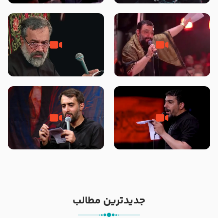
محرّم 1405
جانا جانا ابی عبدالله – کربلایی جواد
مادر منم مثل تو خمیدم – حاج
مقدم – شب هشتم محرم 1448 –
محمود کریمی – شهادت حضرت
هیئت بین الحرمین طهران
رقیه علیها السلام – تیر ۱۴۰۵
هیئت رایة العباس علیه السلام
تک ، عبّاس، صاحب دل‌هاست –
من غلام نوکراتم من عاشق کربلاتم
حاج حنیف طاهری – عزاداری شب
– شور زمینه – شب هفتم – محرم
تاسوعا 1405
1397 – کربلایی محمدحسین
پویانفر
جدیدترین مطالب