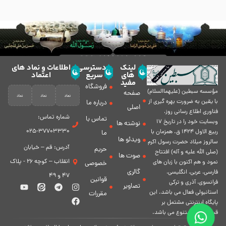
لینک
دسترسی
اطلاعات و نماد های
های
سریع
اعتماد
مفید
فروشگاه
مؤسسه سبطين (عليهماالسلام)
صفحه
با يقين به ضرورت بهره گیرى از
درباره ما
اصلی
فناورى اطلاع رسانى روز،
شماره تماس:
تماس با
وبسایت خود را در تاريخ 17
نوشته ها
37703330-025
ربيع الاول 1424 ق. همزمان با
ما
ویدئو ها
سالروز ميلاد حضرت رسول اكرم
آدرس: قم – خیابان
حریم
(صلی الله علیه و آله) افتتاح
صوت ها
انقلاب – کوچه 26 - پلاک
نمود و هم اكنون با زبان های
خصوصی
گالری
فارسی، عربى، انگلیسی،
47 و 49
قوانین
فرانسوی، آذری و ترکی
تصاویر
استانبولی فعال مى باشد. اين
مقررات
پايگاه اينترنتى مشتمل بر
قسمت هاى متنوع مى باشد.