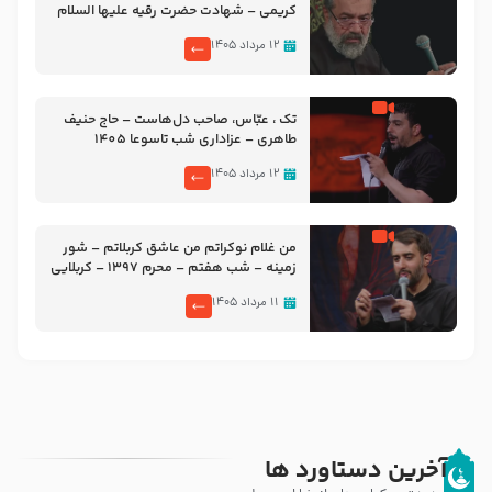
کریمی – شهادت حضرت رقیه علیها السلام
– تیر ۱۴۰۵ هیئت رایة العباس علیه السلام
۱۲ مرداد ۱۴۰۵
تک ، عبّاس، صاحب دل‌هاست – حاج حنیف
طاهری – عزاداری شب تاسوعا 1405
۱۲ مرداد ۱۴۰۵
من غلام نوکراتم من عاشق کربلاتم – شور
زمینه – شب هفتم – محرم 1397 – کربلایی
محمدحسین پویانفر
۱۱ مرداد ۱۴۰۵
آخرین دستاورد ها