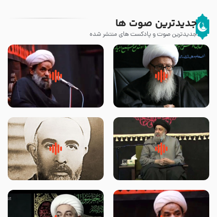
جدیدترین صوت ها
جدیدترین صوت و پادکست های منتشر شده
زوّار اربعین امام حسین (علیه
روضه جانسوز پاره های جگر امام
السلام) با این اشتیاق به زیارت
حسن مجتبی علیه السلام-حجت
بروند – آیت الله وحید خراسانی
الاسلام بندانی
لقب حضرت رقیه سلام الله علیها به
روضه‌ی مجلس یزید ملعون و
چه معناست – حجت الاسلام علوی
اسارت اهل‌بیت علیهم‌السلام –
تهرانی
مرحوم حجت‌الاسلام شیخ علی
محدث زاده