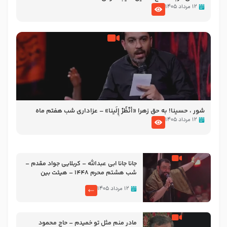
۱۲ مرداد ۱۴۰۵
شور ، حسینا! به‌ حق زهرا «أُنْظُرْ إِلَینا» – عزاداری شب هفتم ماه
محرّم 1405
۱۲ مرداد ۱۴۰۵
جانا جانا ابی عبدالله – کربلایی جواد مقدم –
شب هشتم محرم 1448 – هیئت بین
الحرمین طهران
۱۲ مرداد ۱۴۰۵
مادر منم مثل تو خمیدم – حاج محمود