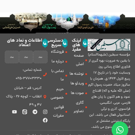
لینک
دسترسی
اطلاعات و نماد های
های
سریع
اعتماد
مفید
فروشگاه
مؤسسه سبطين (عليهماالسلام)
صفحه
با يقين به ضرورت بهره گیرى از
درباره ما
اصلی
فناورى اطلاع رسانى روز،
شماره تماس:
تماس با
وبسایت خود را در تاريخ 17
نوشته ها
37703330-025
ربيع الاول 1424 ق. همزمان با
ما
ویدئو ها
سالروز ميلاد حضرت رسول اكرم
آدرس: قم – خیابان
حریم
(صلی الله علیه و آله) افتتاح
صوت ها
انقلاب – کوچه 26 - پلاک
نمود و هم اكنون با زبان های
خصوصی
گالری
فارسی، عربى، انگلیسی،
47 و 49
قوانین
فرانسوی، آذری و ترکی
تصاویر
استانبولی فعال مى باشد. اين
مقررات
پايگاه اينترنتى مشتمل بر
قسمت هاى متنوع مى باشد.