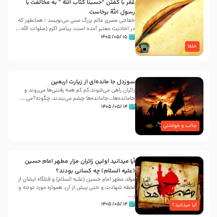
عُمَر با گفتن “حسبنا كتاب اللّه ” به مخالفت با
رسول اللّه برخاست
خفاجی مصری عالم بزرگ سنی می‌نویسد : همانطور که
در احادیث معتبر آمده است، پیامبر اکرم (صلوات اللّه...
۱۵ /۰۵/ ۱۴۰۵
خلفا
سوزدل جا مانده‌ای از زیارت اربعین
زائران راهی می‌شوند،کم‌ کم همه رفتنی‌ها می‌روند و
جامانده‌ها…جامانده‌ها چشم می‌بندند.چگونه؟می‌...
۱۴ /۰۵/ ۱۴۰۵
جالب و خواندنی
آیا میدانید اولین زائران مزار مطهر امام حسین
(علیه السلام) چه کسانی بودند؟
مرقد مطهر امام حسین (علیه السلام) و قتلگاه ایشان از
لحظه شهادت و حتی پیش از آن، همواره مورد توجه و
ز...
۱۴ /۰۵/ ۱۴۰۵
آیا میدانید؟