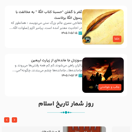
عُمَر با گفتن “حسبنا كتاب اللّه ” به مخالفت با
رسول اللّه برخاست
خفاجی مصری عالم بزرگ سنی می‌نویسد : همانطور که
در احادیث معتبر آمده است، پیامبر اکرم (صلوات اللّه...
۱۵ /۰۵/ ۱۴۰۵
خلفا
سوزدل جا مانده‌ای از زیارت اربعین
زائران راهی می‌شوند،کم‌ کم همه رفتنی‌ها می‌روند و
جامانده‌ها…جامانده‌ها چشم می‌بندند.چگونه؟می‌...
۱۴ /۰۵/ ۱۴۰۵
جالب و خواندنی
روز شمار تاریخ اسلام