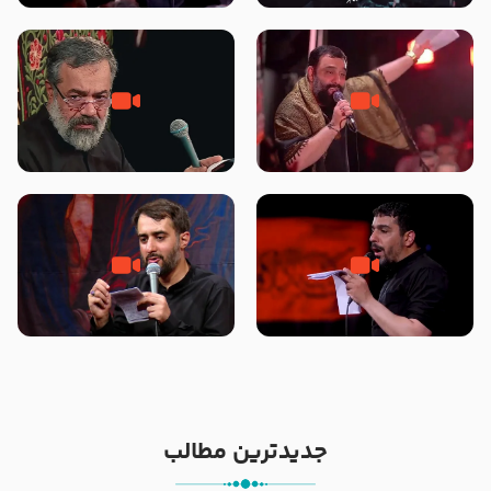
محرّم 1405
جانا جانا ابی عبدالله – کربلایی جواد
مادر منم مثل تو خمیدم – حاج
مقدم – شب هشتم محرم 1448 –
محمود کریمی – شهادت حضرت
هیئت بین الحرمین طهران
رقیه علیها السلام – تیر ۱۴۰۵
هیئت رایة العباس علیه السلام
تک ، عبّاس، صاحب دل‌هاست –
من غلام نوکراتم من عاشق کربلاتم
حاج حنیف طاهری – عزاداری شب
– شور زمینه – شب هفتم – محرم
تاسوعا 1405
1397 – کربلایی محمدحسین
پویانفر
جدیدترین مطالب