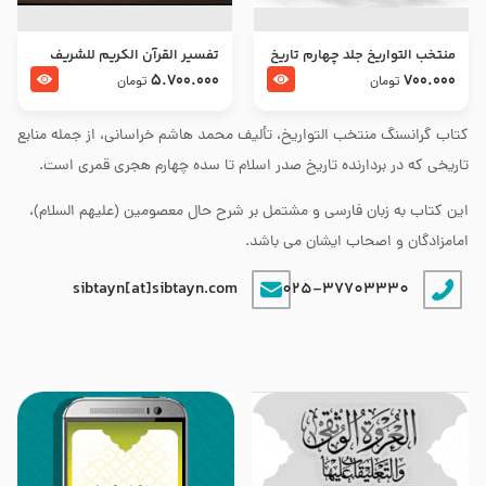
منتخب التواریخ جلد چهارم تاریخ
تفسير القرآن الكريم للشريف
امام زین العابدین و امام محمد
المرتضي قدس سرّه
5.700.000
700.000
تومان
تومان
باقر علیهما السلام
کتاب گرانسنگ منتخب التواريخ، تألیف محمد هاشم خراسانی، از جمله منابع
تاریخی که در بردارنده تاریخ صدر اسلام تا سده چهارم هجری قمری است.
این کتاب به زبان فارسی و مشتمل بر شرح حال معصومین (علیهم السلام)،
امامزادگان و اصحاب ایشان می باشد.
sibtayn[at]sibtayn.com
025-37703330