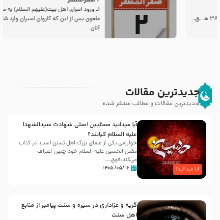
2 صفرالمظفر
1ـ ورود اسراى اهل بیت‌(علیهم السلام) به مجلس یزید
ملعون پس از این كه كاروان اسیران وارد شام شدند،
آنان
جدیدترین مقالات
جدیدترین مقالات و مطالب منتشر شده
آیا میدانید مسبّبین اصلی شهادت سیدالشهدا
علیه ‌السلام کیانند؟
خوارزمی یکی از علمای بزرگ اهل تسنن است، در کتاب
مقتل الحسین علیه ‌السلام خود چنین اعتراف
می‌کند:فوَق...
۱۶ /۰۵/ ۱۴۰۵
آیا میدانید؟
گریه و عزاداری در سیره و سنت پیامبر از منابع
اهل سنت