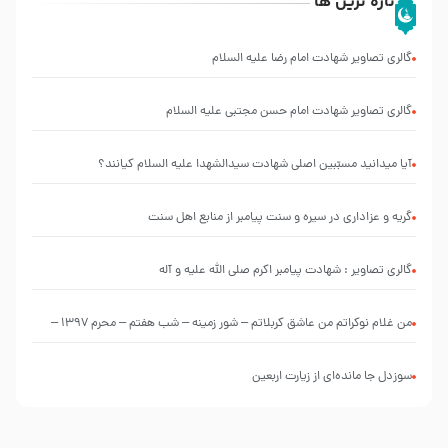
تازه ترین ها
گالری تصاویر شهادت امام رضا علیه السلام
گالری تصاویر شهادت امام حسن مجتبی علیه السلام
آیا میدانید مسبّبین اصلی شهادت سیدالشهدا علیه ‌السلام کیانند؟
گریه و عزاداری در سیره و سنت پیامبر از منابع اهل سنت
گالری تصاویر : شهادت پیامبر اکرم صلی الله علیه و آله
من غلام نوکراتم من عاشق کربلاتم – شور زمینه – شب هفتم – محرم 1397 –
کربلایی محمدحسین پویانفر
سوزدل جا مانده‌ای از زیارت اربعین