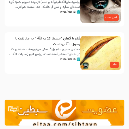
پیامبر(صلی‌الله‌علیه‌وآله و سلم) فرمود: عمویم حمزه گریه
کننده‌ای ندارد و پس از حادثه احد، صفیه خواهر...
۱۵ /۰۵/ ۱۴۰۵
اهل سنت
عُمَر با گفتن “حسبنا كتاب اللّه ” به مخالفت با
رسول اللّه برخاست
خفاجی مصری عالم بزرگ سنی می‌نویسد : همانطور که
در احادیث معتبر آمده است، پیامبر اکرم (صلوات اللّه...
۱۵ /۰۵/ ۱۴۰۵
خلفا