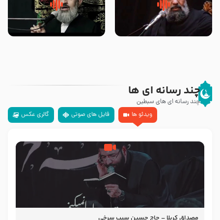
سلام جوانی که امام حسین علیه
زیارتی که اسباب رزق زیاد و عمر
السلام خودش جوابش را دادند
طولانی است حجت السلام حسین
-حجت الاسلام بندانی
یوسفی
چند رسانه ای ها
چند رسانه ای های سبطین
ویدئو ها
فایل های صوتی
گالری عکس
مصداق کربلا – حاج حسین سیب سرخی