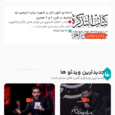
اسنادی کهن دال بر شهرت زیارت اربعین نزد
امامیه در قرن ۶ و ۷ هجری
کتاب «العَلَمُ المَشهور في فَوائِدِ فَضلِ الأيّامِ وَالشُّهورِ»
تألیف عالم برجسته‌ی اهل‌سنّت…...
۱۳ /۰۵/ ۱۴۰۵
جالب و خواندنی
جدیدترین ویدئو ها
جدیدترین ویدئو و کلیپ های منتشر شده
مصداق کربلا – حاج حسین سیب
شور ، حسینا! به‌ حق زهرا «أُنْظُرْ
سرخی
إِلَینا» – عزاداری شب هفتم ماه