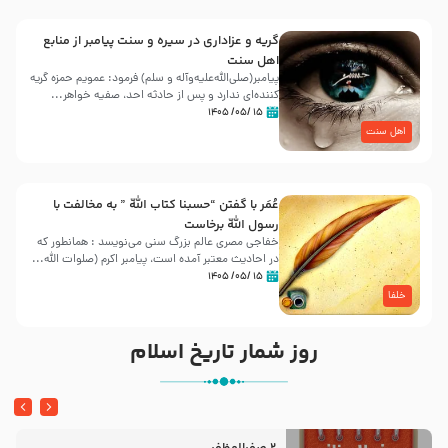
گریه و عزاداری در سیره و سنت پیامبر از منابع
اهل سنت
پیامبر(صلی‌الله‌علیه‌وآله و سلم) فرمود: عمویم حمزه گریه
کننده‌ای ندارد و پس از حادثه احد، صفیه خواهر...
۱۵ /۰۵/ ۱۴۰۵
اهل سنت
عُمَر با گفتن “حسبنا كتاب اللّه ” به مخالفت با
رسول اللّه برخاست
خفاجی مصری عالم بزرگ سنی می‌نویسد : همانطور که
در احادیث معتبر آمده است، پیامبر اکرم (صلوات اللّه...
۱۵ /۰۵/ ۱۴۰۵
خلفا
روز شمار تاریخ اسلام