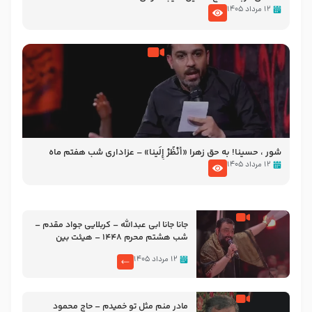
۱۲ مرداد ۱۴۰۵
شور ، حسینا! به‌ حق زهرا «أُنْظُرْ إِلَینا» – عزاداری شب هفتم ماه
محرّم 1405
۱۲ مرداد ۱۴۰۵
جانا جانا ابی عبدالله – کربلایی جواد مقدم –
شب هشتم محرم 1448 – هیئت بین
الحرمین طهران
۱۲ مرداد ۱۴۰۵
مادر منم مثل تو خمیدم – حاج محمود