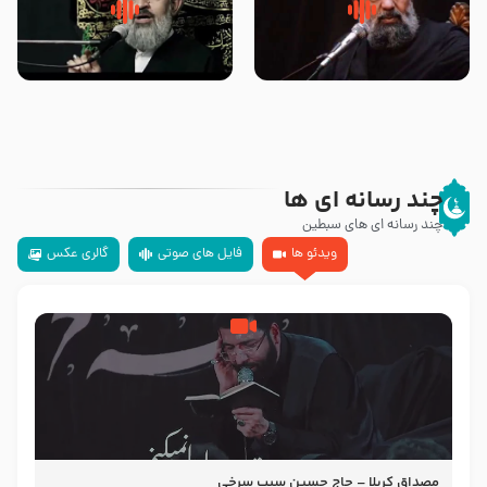
سلام جوانی که امام حسین علیه
زیارتی که اسباب رزق زیاد و عمر
السلام خودش جوابش را دادند
طولانی است حجت السلام حسین
-حجت الاسلام بندانی
یوسفی
چند رسانه ای ها
چند رسانه ای های سبطین
ویدئو ها
فایل های صوتی
گالری عکس
مصداق کربلا – حاج حسین سیب سرخی