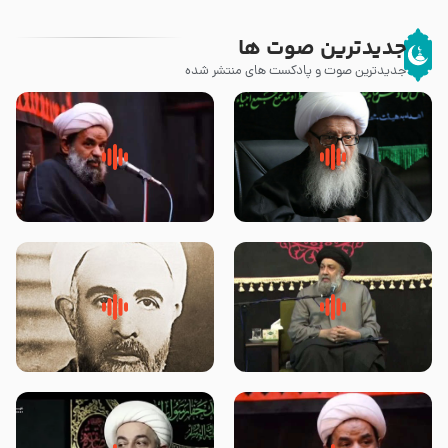
جدیدترین صوت ها
جدیدترین صوت و پادکست های منتشر شده
زوّار اربعین امام حسین (علیه
روضه جانسوز پاره های جگر امام
السلام) با این اشتیاق به زیارت
حسن مجتبی علیه السلام-حجت
بروند – آیت الله وحید خراسانی
الاسلام بندانی
لقب حضرت رقیه سلام الله علیها به
روضه‌ی مجلس یزید ملعون و
چه معناست – حجت الاسلام علوی
اسارت اهل‌بیت علیهم‌السلام –
تهرانی
مرحوم حجت‌الاسلام شیخ علی
محدث زاده