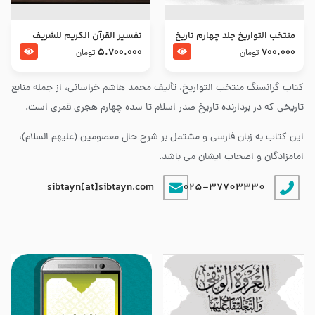
منتخب التواریخ جلد چهارم تاریخ
تفسير القرآن الكريم للشريف
امام زین العابدین و امام محمد
المرتضي قدس سرّه
5.700.000
700.000
تومان
تومان
باقر علیهما السلام
کتاب گرانسنگ منتخب التواريخ، تألیف محمد هاشم خراسانی، از جمله منابع
تاریخی که در بردارنده تاریخ صدر اسلام تا سده چهارم هجری قمری است.
این کتاب به زبان فارسی و مشتمل بر شرح حال معصومین (علیهم السلام)،
امامزادگان و اصحاب ایشان می باشد.
sibtayn[at]sibtayn.com
025-37703330