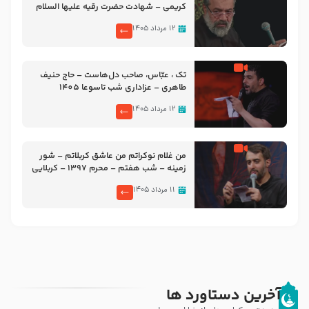
کریمی – شهادت حضرت رقیه علیها السلام
– تیر ۱۴۰۵ هیئت رایة العباس علیه السلام
۱۲ مرداد ۱۴۰۵
تک ، عبّاس، صاحب دل‌هاست – حاج حنیف
طاهری – عزاداری شب تاسوعا 1405
۱۲ مرداد ۱۴۰۵
من غلام نوکراتم من عاشق کربلاتم – شور
زمینه – شب هفتم – محرم 1397 – کربلایی
محمدحسین پویانفر
۱۱ مرداد ۱۴۰۵
آخرین دستاورد ها