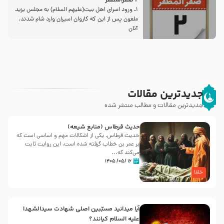
2 صفرالمظفر
1ـ ورود اسراى اهل بیت‌(علیهم السلام) به مجلس یزید
ملعون پس از این كه كاروان اسیران وارد شام شدند،
آنان
جدیدترین مقالات
جدیدترین مقالات و مطالب منتشر شده
حدیث قرطاس (منابع شیعه)
حدیث قرطاس، یکی از اشکالات مهم و اساسی است که
بر عمر بن خطاب گرفته شده است، این روایت ثابت
می‌کند که...
۱۶ /۰۵/ ۱۴۰۵
خلفا
آیا میدانید مسبّبین اصلی شهادت سیدالشهدا
علیه ‌السلام کیانند؟