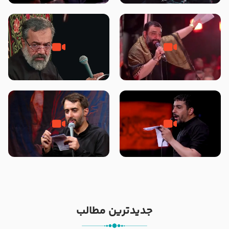
محرّم 1405
جانا جانا ابی عبدالله – کربلایی جواد
مادر منم مثل تو خمیدم – حاج
مقدم – شب هشتم محرم 1448 –
محمود کریمی – شهادت حضرت
هیئت بین الحرمین طهران
رقیه علیها السلام – تیر ۱۴۰۵
هیئت رایة العباس علیه السلام
تک ، عبّاس، صاحب دل‌هاست –
من غلام نوکراتم من عاشق کربلاتم
حاج حنیف طاهری – عزاداری شب
– شور زمینه – شب هفتم – محرم
تاسوعا 1405
1397 – کربلایی محمدحسین
پویانفر
جدیدترین مطالب