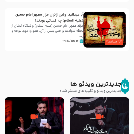
آیا میدانید اولین زائران مزار مطهر امام حسین
(علیه السلام) چه کسانی بودند؟
مرقد مطهر امام حسین (علیه السلام) و قتلگاه ایشان از
لحظه شهادت و حتی پیش از آن، همواره مورد توجه و
ز...
۱۴ /۰۵/ ۱۴۰۵
آیا میدانید؟
جدیدترین ویدئو ها
جدیدترین ویدئو و کلیپ های منتشر شده
مصداق کربلا – حاج حسین سیب
شور ، حسینا! به‌ حق زهرا «أُنْظُرْ
سرخی
إِلَینا» – عزاداری شب هفتم ماه