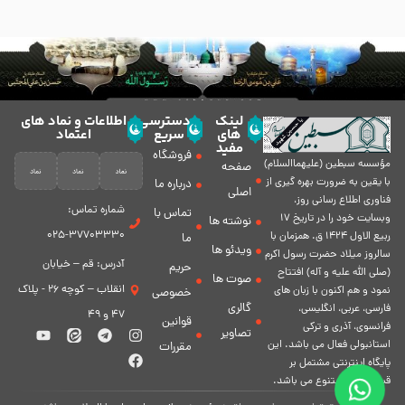
لینک
دسترسی
اطلاعات و نماد های
های
سریع
اعتماد
مفید
فروشگاه
مؤسسه سبطين (عليهماالسلام)
صفحه
با يقين به ضرورت بهره گیرى از
درباره ما
اصلی
فناورى اطلاع رسانى روز،
شماره تماس:
تماس با
وبسایت خود را در تاريخ 17
نوشته ها
37703330-025
ربيع الاول 1424 ق. همزمان با
ما
ویدئو ها
سالروز ميلاد حضرت رسول اكرم
آدرس: قم – خیابان
حریم
(صلی الله علیه و آله) افتتاح
صوت ها
انقلاب – کوچه 26 - پلاک
نمود و هم اكنون با زبان های
خصوصی
گالری
فارسی، عربى، انگلیسی،
47 و 49
قوانین
فرانسوی، آذری و ترکی
تصاویر
استانبولی فعال مى باشد. اين
مقررات
پايگاه اينترنتى مشتمل بر
قسمت هاى متنوع مى باشد.