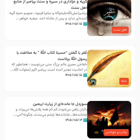
گریه و عزاداری در سیره و سنت پیامبر از منابع
اهل سنت
پیامبر(صلی‌الله‌علیه‌وآله و سلم) فرمود: عمویم حمزه گریه
کننده‌ای ندارد و پس از حادثه احد، صفیه خواهر...
۱۵ /۰۵/ ۱۴۰۵
اهل سنت
عُمَر با گفتن “حسبنا كتاب اللّه ” به مخالفت با
رسول اللّه برخاست
خفاجی مصری عالم بزرگ سنی می‌نویسد : همانطور که
در احادیث معتبر آمده است، پیامبر اکرم (صلوات اللّه...
۱۵ /۰۵/ ۱۴۰۵
خلفا
سوزدل جا مانده‌ای از زیارت اربعین
زائران راهی می‌شوند،کم‌ کم همه رفتنی‌ها می‌روند و
جامانده‌ها…جامانده‌ها چشم می‌بندند.چگونه؟می‌...
۱۴ /۰۵/ ۱۴۰۵
جالب و خواندنی