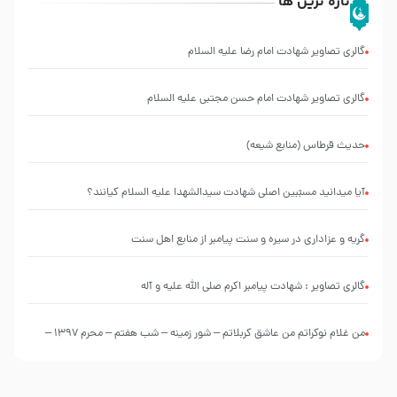
تازه ترین ها
گالری تصاویر شهادت امام رضا علیه السلام
گالری تصاویر شهادت امام حسن مجتبی علیه السلام
حدیث قرطاس (منابع شیعه)
آیا میدانید مسبّبین اصلی شهادت سیدالشهدا علیه ‌السلام کیانند؟
گریه و عزاداری در سیره و سنت پیامبر از منابع اهل سنت
گالری تصاویر : شهادت پیامبر اکرم صلی الله علیه و آله
من غلام نوکراتم من عاشق کربلاتم – شور زمینه – شب هفتم – محرم 1397 –
کربلایی محمدحسین پویانفر