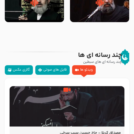
سلام جوانی که امام حسین علیه
زیارتی که اسباب رزق زیاد و عمر
السلام خودش جوابش را دادند
طولانی است حجت السلام حسین
-حجت الاسلام بندانی
یوسفی
چند رسانه ای ها
چند رسانه ای های سبطین
ویدئو ها
فایل های صوتی
گالری عکس
مصداق کربلا – حاج حسین سیب سرخی