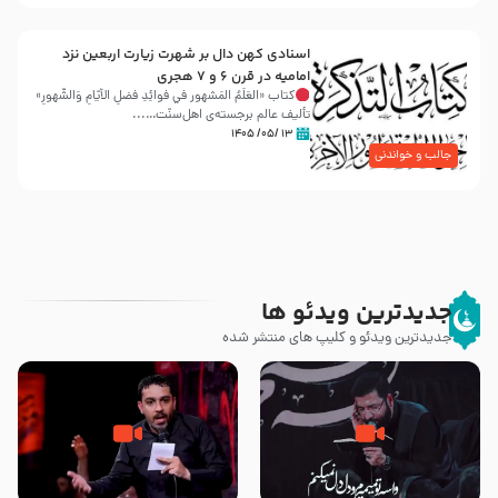
اسنادی کهن دال بر شهرت زیارت اربعین نزد
امامیه در قرن ۶ و ۷ هجری
کتاب «العَلَمُ المَشهور في فَوائِدِ فَضلِ الأيّامِ وَالشُّهورِ»
تألیف عالم برجسته‌ی اهل‌سنّت…...
۱۳ /۰۵/ ۱۴۰۵
جالب و خواندنی
جدیدترین ویدئو ها
جدیدترین ویدئو و کلیپ های منتشر شده
مصداق کربلا – حاج حسین سیب
شور ، حسینا! به‌ حق زهرا «أُنْظُرْ
سرخی
إِلَینا» – عزاداری شب هفتم ماه