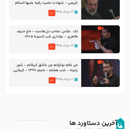
کریمی – شهادت حضرت رقیه علیها السلام
– تیر ۱۴۰۵ هیئت رایة العباس علیه السلام
۱۲ مرداد ۱۴۰۵
تک ، عبّاس، صاحب دل‌هاست – حاج حنیف
طاهری – عزاداری شب تاسوعا 1405
۱۲ مرداد ۱۴۰۵
من غلام نوکراتم من عاشق کربلاتم – شور
زمینه – شب هفتم – محرم 1397 – کربلایی
محمدحسین پویانفر
۱۱ مرداد ۱۴۰۵
آخرین دستاورد ها