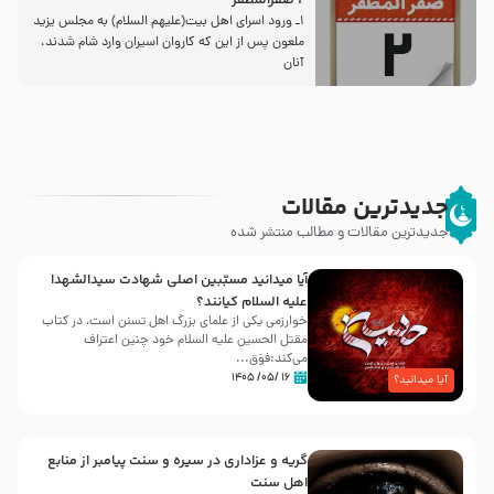
2 صفرالمظفر
1ـ ورود اسراى اهل بیت‌(علیهم السلام) به مجلس یزید
ملعون پس از این كه كاروان اسیران وارد شام شدند،
آنان
جدیدترین مقالات
جدیدترین مقالات و مطالب منتشر شده
آیا میدانید مسبّبین اصلی شهادت سیدالشهدا
علیه ‌السلام کیانند؟
خوارزمی یکی از علمای بزرگ اهل تسنن است، در کتاب
مقتل الحسین علیه ‌السلام خود چنین اعتراف
می‌کند:فوَق...
۱۶ /۰۵/ ۱۴۰۵
آیا میدانید؟
گریه و عزاداری در سیره و سنت پیامبر از منابع
اهل سنت