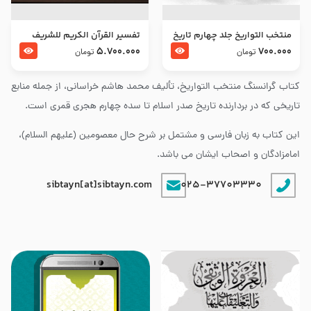
منتخب التواریخ جلد چهارم تاریخ
تفسير القرآن الكريم للشريف
امام زین العابدین و امام محمد
المرتضي قدس سرّه
5.700.000
700.000
تومان
تومان
باقر علیهما السلام
کتاب گرانسنگ منتخب التواريخ، تألیف محمد هاشم خراسانی، از جمله منابع
تاریخی که در بردارنده تاریخ صدر اسلام تا سده چهارم هجری قمری است.
این کتاب به زبان فارسی و مشتمل بر شرح حال معصومین (علیهم السلام)،
امامزادگان و اصحاب ایشان می باشد.
sibtayn[at]sibtayn.com
025-37703330