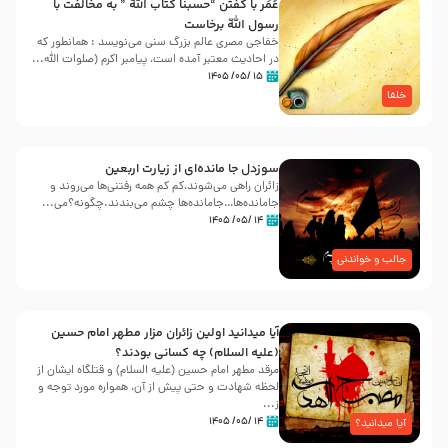
عُمَر با گفتن “حسبنا كتاب اللّه ” به مخالفت با
رسول اللّه برخاست
خفاجی مصری عالم بزرگ سنی می‌نویسد : همانطور که
در احادیث معتبر آمده است، پیامبر اکرم (صلوات اللّه...
۱۵ /۰۵/ ۱۴۰۵
خلفا
سوزدل جا مانده‌ای از زیارت اربعین
زائران راهی می‌شوند،کم‌ کم همه رفتنی‌ها می‌روند و
جامانده‌ها…جامانده‌ها چشم می‌بندند.چگونه؟می‌...
۱۴ /۰۵/ ۱۴۰۵
جالب و خواندنی
آیا میدانید اولین زائران مزار مطهر امام حسین
(علیه السلام) چه کسانی بودند؟
مرقد مطهر امام حسین (علیه السلام) و قتلگاه ایشان از
لحظه شهادت و حتی پیش از آن، همواره مورد توجه و
ز...
۱۴ /۰۵/ ۱۴۰۵
آیا میدانید؟