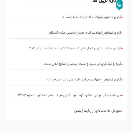
تازه ترین ها
گالری تصاویر شهادت امام رضا علیه السلام
گالری تصاویر شهادت امام حسن مجتبی علیه السلام
آیا میدانید مسبّبین اصلی شهادت سیدالشهدا علیه ‌السلام کیانند؟
گریه و عزاداری در سیره و سنت پیامبر از منابع اهل سنت
گالری تصاویر : شهادت پیامبر اکرم صلی الله علیه و آله
من غلام نوکراتم من عاشق کربلاتم – شور زمینه – شب هفتم – محرم 1397 –
کربلایی محمدحسین پویانفر
سوزدل جا مانده‌ای از زیارت اربعین