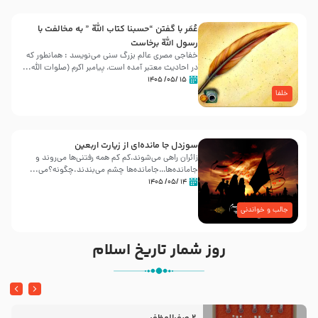
عُمَر با گفتن “حسبنا كتاب اللّه ” به مخالفت با
رسول اللّه برخاست
خفاجی مصری عالم بزرگ سنی می‌نویسد : همانطور که
در احادیث معتبر آمده است، پیامبر اکرم (صلوات اللّه...
۱۵ /۰۵/ ۱۴۰۵
خلفا
سوزدل جا مانده‌ای از زیارت اربعین
زائران راهی می‌شوند،کم‌ کم همه رفتنی‌ها می‌روند و
جامانده‌ها…جامانده‌ها چشم می‌بندند.چگونه؟می‌...
۱۴ /۰۵/ ۱۴۰۵
جالب و خواندنی
روز شمار تاریخ اسلام