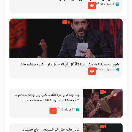
۱۲ مرداد ۱۴۰۵
شور ، حسینا! به‌ حق زهرا «أُنْظُرْ إِلَینا» – عزاداری شب هفتم ماه
محرّم 1405
۱۲ مرداد ۱۴۰۵
جانا جانا ابی عبدالله – کربلایی جواد مقدم –
شب هشتم محرم 1448 – هیئت بین
الحرمین طهران
۱۲ مرداد ۱۴۰۵
مادر منم مثل تو خمیدم – حاج محمود