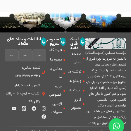
لینک
دسترسی
اطلاعات و نماد های
های
سریع
اعتماد
مفید
فروشگاه
مؤسسه سبطين (عليهماالسلام)
صفحه
با يقين به ضرورت بهره گیرى از
درباره ما
اصلی
فناورى اطلاع رسانى روز،
شماره تماس:
تماس با
وبسایت خود را در تاريخ 17
نوشته ها
37703330-025
ربيع الاول 1424 ق. همزمان با
ما
ویدئو ها
سالروز ميلاد حضرت رسول اكرم
آدرس: قم – خیابان
حریم
(صلی الله علیه و آله) افتتاح
صوت ها
انقلاب – کوچه 26 - پلاک
نمود و هم اكنون با زبان های
خصوصی
گالری
فارسی، عربى، انگلیسی،
47 و 49
قوانین
فرانسوی، آذری و ترکی
تصاویر
استانبولی فعال مى باشد. اين
مقررات
پايگاه اينترنتى مشتمل بر
قسمت هاى متنوع مى باشد.