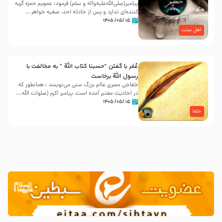
پیامبر(صلی‌الله‌علیه‌وآله و سلم) فرمود: عمویم حمزه گریه
کننده‌ای ندارد و پس از حادثه احد، صفیه خواهر...
۱۵ /۰۵/ ۱۴۰۵
اهل سنت
عُمَر با گفتن “حسبنا كتاب اللّه ” به مخالفت با
رسول اللّه برخاست
خفاجی مصری عالم بزرگ سنی می‌نویسد : همانطور که
در احادیث معتبر آمده است، پیامبر اکرم (صلوات اللّه...
۱۵ /۰۵/ ۱۴۰۵
خلفا