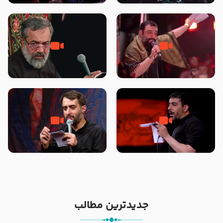
محرّم 1405
جانا جانا ابی عبدالله – کربلایی جواد
مادر منم مثل تو خمیدم – حاج
مقدم – شب هشتم محرم 1448 –
محمود کریمی – شهادت حضرت
هیئت بین الحرمین طهران
رقیه علیها السلام – تیر ۱۴۰۵
هیئت رایة العباس علیه السلام
تک ، عبّاس، صاحب دل‌هاست –
من غلام نوکراتم من عاشق کربلاتم
حاج حنیف طاهری – عزاداری شب
– شور زمینه – شب هفتم – محرم
تاسوعا 1405
1397 – کربلایی محمدحسین
پویانفر
جدیدترین مطالب