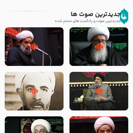
جدیدترین صوت ها
جدیدترین صوت و پادکست های منتشر شده
زوّار اربعین امام حسین (علیه
روضه جانسوز پاره های جگر امام
السلام) با این اشتیاق به زیارت
حسن مجتبی علیه السلام-حجت
بروند – آیت الله وحید خراسانی
الاسلام بندانی
لقب حضرت رقیه سلام الله علیها به
روضه‌ی مجلس یزید ملعون و
چه معناست – حجت الاسلام علوی
اسارت اهل‌بیت علیهم‌السلام –
تهرانی
مرحوم حجت‌الاسلام شیخ علی
محدث زاده