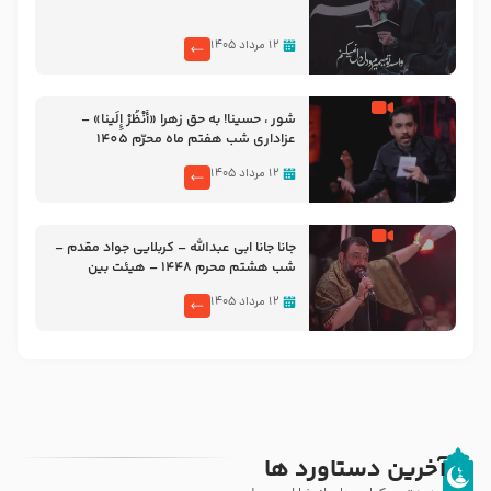
۱۲ مرداد ۱۴۰۵
شور ، حسینا! به‌ حق زهرا «أُنْظُرْ إِلَینا» –
عزاداری شب هفتم ماه محرّم 1405
۱۲ مرداد ۱۴۰۵
جانا جانا ابی عبدالله – کربلایی جواد مقدم –
شب هشتم محرم 1448 – هیئت بین
الحرمین طهران
۱۲ مرداد ۱۴۰۵
آخرین دستاورد ها