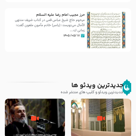
حرز عجیب امام رضا علیه السلام
مرحوم حاج شیخ عباس قمی در کتاب شریف منتهی
الآمال می‌نویسد: (ياسر) خادم مأمون ملعون گفت:
زمانى ك...
۱۷ /۰۵/ ۱۴۰۵
جدیدترین ویدئو ها
جدیدترین ویدئو و کلیپ های منتشر شده
زیارت پیامبر اکرم صلی الله علیه و
اله و سلم در مدینه به همراه
مرگ یا قتل – ملا باسم کربلایی