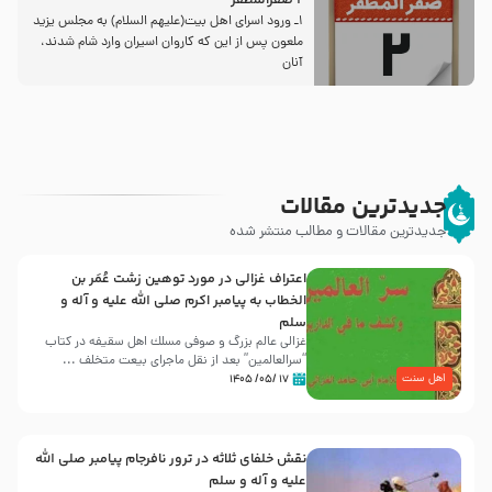
2 صفرالمظفر
1ـ ورود اسراى اهل بیت‌(علیهم السلام) به مجلس یزید
ملعون پس از این كه كاروان اسیران وارد شام شدند،
آنان
جدیدترین مقالات
جدیدترین مقالات و مطالب منتشر شده
اعتراف غزالی در مورد توهین زشت عُمَر بن
الخطاب به پیامبر اکرم صلی الله علیه و آله و
سلم
غزالی عالم بزرگ و صوفی مسلك اهل سقيفه در کتاب
“سرالعالمین” بعد از نقل ماجرای بیعت متخلف ...
اهل سنت
۱۷ /۰۵/ ۱۴۰۵
نقش خلفای ثلاثه در ترور نافرجام پیامبر صلی الله
علیه و آله و سلم