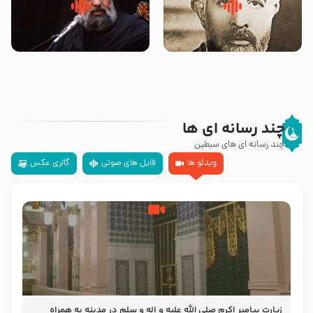
روضه‌ی مجلس یزید ملعون و
سلام جوانی که امام حسین علیه
اسارت اهل‌بیت علیهم‌السلام –
السلام خودش جوابش را دادند
مرحوم حجت‌الاسلام شیخ علی
-حجت الاسلام بندانی
محدث زاده
چند رسانه ای ها
چند رسانه ای های سبطین
ویدئو ها
فایل های صوتی
گالری عکس
زیارت پیامبر اکرم صلی الله علیه و اله و سلم در مدینه به همراه