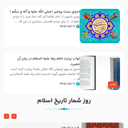
احیای سنت پیامبر (صلی الله علیه و آله و سلّم )
روزی مامون از امام تقاضا کرد که: نماز عید را با مردم
بخواند، تا برای مردم اطمینان بیشتری در این کار ...
۱۷ /۰۵/ ۱۴۰۵
ثواب زیارت امام رضا علیه السلام در بیان آن
حضرت
شیخ صدوق (رضوان الله تعالی علیه) روایت کرده است
که اباصلت هروی گوید:شنیدم امام رضا علیه السلام می
فر...
۱۷ /۰۵/ ۱۴۰۵
عقاید
روز شمار تاریخ اسلام