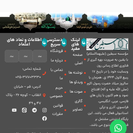
لینک
دسترسی
اطلاعات و نماد های
های
سریع
اعتماد
مفید
فروشگاه
مؤسسه سبطين (عليهماالسلام)
صفحه
با يقين به ضرورت بهره گیرى از
درباره ما
اصلی
فناورى اطلاع رسانى روز،
شماره تماس:
تماس با
وبسایت خود را در تاريخ 17
نوشته ها
37703330-025
ربيع الاول 1424 ق. همزمان با
ما
ویدئو ها
سالروز ميلاد حضرت رسول اكرم
آدرس: قم – خیابان
حریم
(صلی الله علیه و آله) افتتاح
صوت ها
انقلاب – کوچه 26 - پلاک
نمود و هم اكنون با زبان های
خصوصی
گالری
فارسی، عربى، انگلیسی،
47 و 49
قوانین
فرانسوی، آذری و ترکی
تصاویر
استانبولی فعال مى باشد. اين
مقررات
پايگاه اينترنتى مشتمل بر
قسمت هاى متنوع مى باشد.