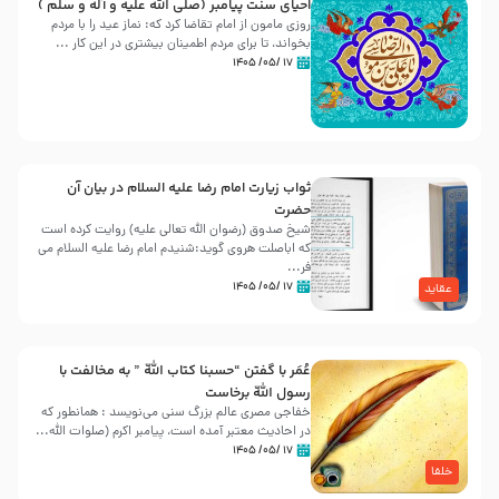
احیای سنت پیامبر (صلی الله علیه و آله و سلّم )
روزی مامون از امام تقاضا کرد که: نماز عید را با مردم
بخواند، تا برای مردم اطمینان بیشتری در این کار ...
۱۷ /۰۵/ ۱۴۰۵
ثواب زیارت امام رضا علیه السلام در بیان آن
حضرت
شیخ صدوق (رضوان الله تعالی علیه) روایت کرده است
که اباصلت هروی گوید:شنیدم امام رضا علیه السلام می
فر...
۱۷ /۰۵/ ۱۴۰۵
عقاید
عُمَر با گفتن “حسبنا كتاب اللّه ” به مخالفت با
رسول اللّه برخاست
خفاجی مصری عالم بزرگ سنی می‌نویسد : همانطور که
در احادیث معتبر آمده است، پیامبر اکرم (صلوات اللّه...
۱۷ /۰۵/ ۱۴۰۵
خلفا