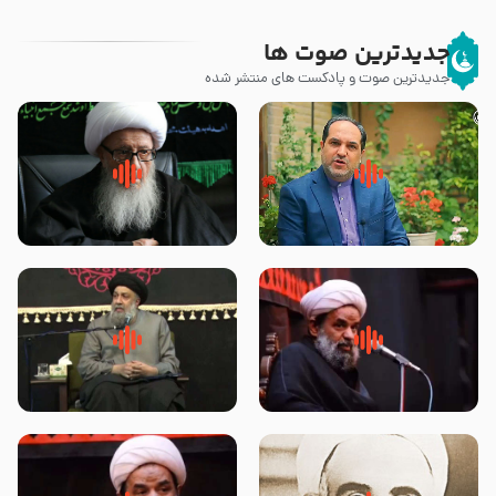
جدیدترین صوت ها
جدیدترین صوت و پادکست های منتشر شده
پیامبر صلی الله علیه وآله و سلم
زوّار اربعین امام حسین (علیه
فرمودند وای بر بچه های آخر
السلام) با این اشتیاق به زیارت
الزمان- دکتر هزار
بروند – آیت الله وحید خراسانی
روضه جانسوز پاره های جگر امام
لقب حضرت رقیه سلام الله علیها به
حسن مجتبی علیه السلام-حجت
چه معناست – حجت الاسلام علوی
الاسلام بندانی
تهرانی