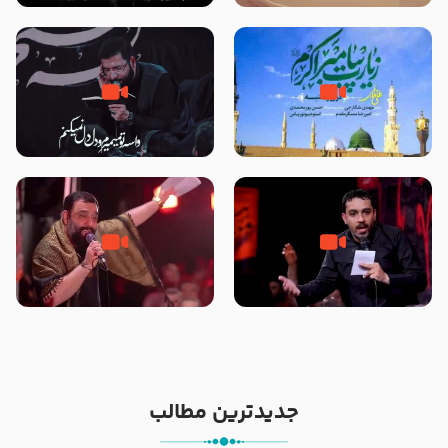
تصاویری از مسجد النبی
زیارت پیامبر اکرم صلی الله علیه و
مصداق کربلا – حاج حسین سیب
آله در روز شنبه با نوای علی فانی
سرخی
شور ، حسینا! به‌ حق زهرا «أُنْظُرْ
جانا جانا ابی عبدالله – کربلایی جواد
إِلَینا» – عزاداری شب هفتم ماه
مقدم – شب هشتم محرم 1448 –
محرّم 1405
هیئت بین الحرمین طهران
جدیدترین مطالب