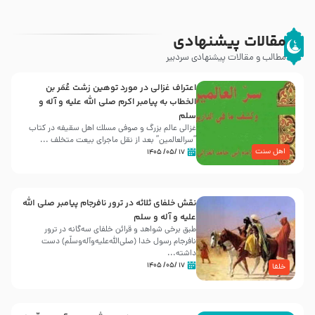
مقالات پیشنهادی
مطالب و مقالات پیشنهادی سردبیر
اعتراف غزالی در مورد توهین زشت عُمَر بن
الخطاب به پیامبر اکرم صلی الله علیه و آله و
سلم
غزالی عالم بزرگ و صوفی مسلك اهل سقيفه در کتاب
“سرالعالمین” بعد از نقل ماجرای بیعت متخلف ...
اهل سنت
۱۷ /۰۵/ ۱۴۰۵
نقش خلفای ثلاثه در ترور نافرجام پیامبر صلی الله
علیه و آله و سلم
طبق برخی شواهد و قرائن خلفای سه‌گانه در ترور
نافرجام رسول خدا (صلی‌الله‌علیه‌و‌آله‌وسلّم) دست
داشته‌...
۱۷ /۰۵/ ۱۴۰۵
خلفا