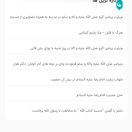
تازه ترین ها
زیارت پیامبر اکرم صلی الله علیه و اله و سلم در مدینه به همراه تصاویری از مسجد
النبی
مرگ یا قتل – ملا باسم کربلایی
زیارت پیامبر اکرم صلی الله علیه و آله در روز شنبه با نوای علی فانی
پیامبر صلی الله علیه وآله و سلم فرمودند وای بر بچه های آخر الزمان- دکتر هزار
ثواب زیارت امام رضا علیه السلام در بیان آن حضرت
حرز عجیب امام رضا علیه السلام
عُمَر با گفتن “حسبنا كتاب اللّه ” به مخالفت با رسول اللّه برخاست