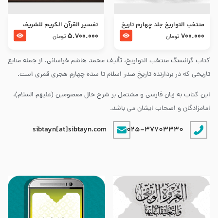
منتخب التواریخ جلد چهارم تاریخ
تفسير القرآن الكريم للشريف
امام زین العابدین و امام محمد
المرتضي قدس سرّه
5.700.000
700.000
تومان
تومان
باقر علیهما السلام
کتاب گرانسنگ منتخب التواريخ، تألیف محمد هاشم خراسانی، از جمله منابع
تاریخی که در بردارنده تاریخ صدر اسلام تا سده چهارم هجری قمری است.
این کتاب به زبان فارسی و مشتمل بر شرح حال معصومین (علیهم السلام)،
امامزادگان و اصحاب ایشان می باشد.
sibtayn[at]sibtayn.com
025-37703330